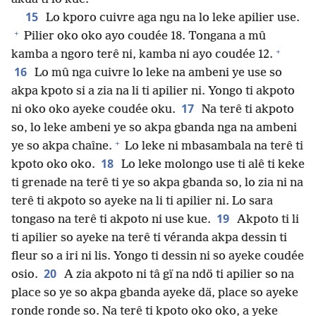
15
Lo kporo cuivre aga ngu na lo leke apilier use.
+
Pilier oko oko ayo coudée 18. Tongana a mû
+
kamba a ngoro terê ni, kamba ni ayo coudée 12.
16
Lo mû nga cuivre lo leke na ambeni ye use so
akpa kpoto si a zia na li ti apilier ni. Yongo ti akpoto
17
ni oko oko ayeke coudée oku.
Na terê ti akpoto
so, lo leke ambeni ye so akpa gbanda nga na ambeni
+
ye so akpa chaîne.
Lo leke ni mbasambala na terê ti
18
kpoto oko oko.
Lo leke molongo use ti alê ti keke
ti grenade na terê ti ye so akpa gbanda so, lo zia ni na
terê ti akpoto so ayeke na li ti apilier ni. Lo sara
19
tongaso na terê ti akpoto ni use kue.
Akpoto ti li
ti apilier so ayeke na terê ti véranda akpa dessin ti
fleur so a iri ni lis. Yongo ti dessin ni so ayeke coudée
20
osio.
A zia akpoto ni tâ gï na ndö ti apilier so na
place so ye so akpa gbanda ayeke dä, place so ayeke
ronde ronde so. Na terê ti kpoto oko oko, a yeke