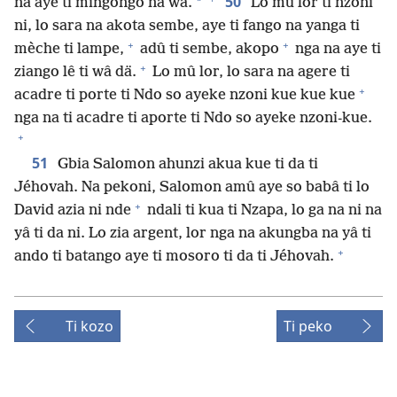
50
*
na aye ti mingongo na wâ.
Lo mû lor ti nzoni
ni, lo sara na akota sembe, aye ti fango na yanga ti
+
+
mèche ti lampe,
adû ti sembe, akopo
nga na aye ti
+
ziango lê ti wâ dä.
Lo mû lor, lo sara na agere ti
+
acadre ti porte ti Ndo so ayeke nzoni kue kue kue
nga na ti acadre ti aporte ti Ndo so ayeke nzoni-kue.
+
51
Gbia Salomon ahunzi akua kue ti da ti
Jéhovah. Na pekoni, Salomon amû aye so babâ ti lo
+
David azia ni nde
ndali ti kua ti Nzapa, lo ga na ni na
yâ ti da ni. Lo zia argent, lor nga na akungba na yâ ti
+
ando ti batango aye ti mosoro ti da ti Jéhovah.
Ti kozo
Ti peko