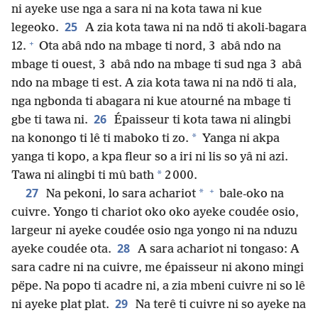
ni ayeke use nga a sara ni na kota tawa ni kue
25
legeoko.
A zia kota tawa ni na ndö ti akoli-bagara
+
12.
Ota abâ ndo na mbage ti nord, 3 abâ ndo na
mbage ti ouest, 3 abâ ndo na mbage ti sud nga 3 abâ
ndo na mbage ti est. A zia kota tawa ni na ndö ti ala,
nga ngbonda ti abagara ni kue atourné na mbage ti
26
gbe ti tawa ni.
Épaisseur ti kota tawa ni alingbi
*
na konongo ti lê ti maboko ti zo.
Yanga ni akpa
yanga ti kopo, a kpa fleur so a iri ni lis so yâ ni azi.
*
Tawa ni alingbi ti mû bath
2 000.
+
27
*
Na pekoni, lo sara achariot
bale-oko na
cuivre. Yongo ti chariot oko oko ayeke coudée osio,
largeur ni ayeke coudée osio nga yongo ni na nduzu
28
ayeke coudée ota.
A sara achariot ni tongaso: A
sara cadre ni na cuivre, me épaisseur ni akono mingi
pëpe. Na popo ti acadre ni, a zia mbeni cuivre ni so lê
29
ni ayeke plat plat.
Na terê ti cuivre ni so ayeke na