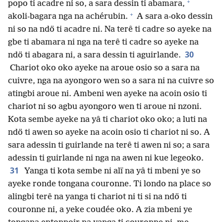
+
popo ti acadre ni so, a sara dessin ti abamara,
+
akoli-bagara nga na achérubin.
A sara a-oko dessin
ni so na ndö ti acadre ni. Na terê ti cadre so ayeke na
gbe ti abamara ni nga na terê ti cadre so ayeke na
30
ndö ti abagara ni, a sara dessin ti aguirlande.
Chariot oko oko ayeke na aroue osio so a sara na
cuivre, nga na ayongoro wen so a sara ni na cuivre so
atingbi aroue ni. Ambeni wen ayeke na acoin osio ti
chariot ni so agbu ayongoro wen ti aroue ni nzoni.
Kota sembe ayeke na yâ ti chariot oko oko; a luti na
ndö ti awen so ayeke na acoin osio ti chariot ni so. A
sara adessin ti guirlande na terê ti awen ni so; a sara
adessin ti guirlande ni nga na awen ni kue legeoko.
31
Yanga ti kota sembe ni alï na yâ ti mbeni ye so
ayeke ronde tongana couronne. Ti londo na place so
alingbi terê na yanga ti chariot ni ti si na ndö ti
couronne ni, a yeke coudée oko. A zia mbeni ye