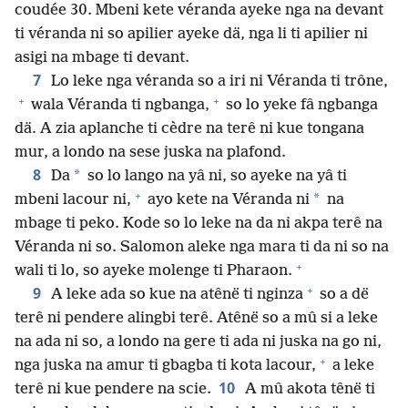
coudée 30. Mbeni kete véranda ayeke nga na devant
ti véranda ni so apilier ayeke dä, nga li ti apilier ni
asigi na mbage ti devant.
7
Lo leke nga véranda so a iri ni Véranda ti trône,
+
+
wala Véranda ti ngbanga,
so lo yeke fâ ngbanga
dä. A zia aplanche ti cèdre na terê ni kue tongana
mur, a londo na sese juska na plafond.
8
*
Da
so lo lango na yâ ni, so ayeke na yâ ti
+
*
mbeni lacour ni,
ayo kete na Véranda ni
na
mbage ti peko. Kode so lo leke na da ni akpa terê na
Véranda ni so. Salomon aleke nga mara ti da ni so na
+
wali ti lo, so ayeke molenge ti Pharaon.
+
9
A leke ada so kue na atênë ti nginza
so a dë
terê ni pendere alingbi terê. Atênë so a mû si a leke
na ada ni so, a londo na gere ti ada ni juska na go ni,
+
nga juska na amur ti gbagba ti kota lacour,
a leke
10
terê ni kue pendere na scie.
A mû akota tênë ti