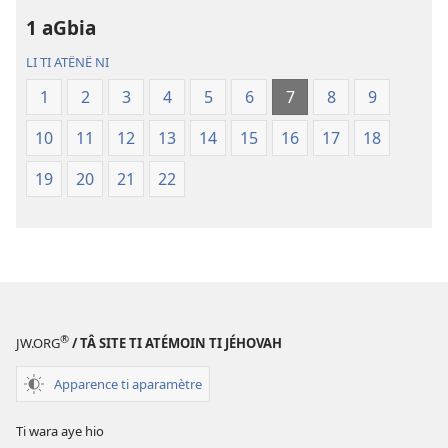
ti
Nzapa
1 aGbia
ti
LI TI ATËNË NI
fini
dunia
1
2
3
4
5
6
7
8
9
(2016)
10
11
12
13
14
15
16
17
18
19
20
21
22
®
JW.ORG
/ TÂ SITE TI ATÉMOIN TI JÉHOVAH
Apparence ti aparamètre
Ti wara aye hio