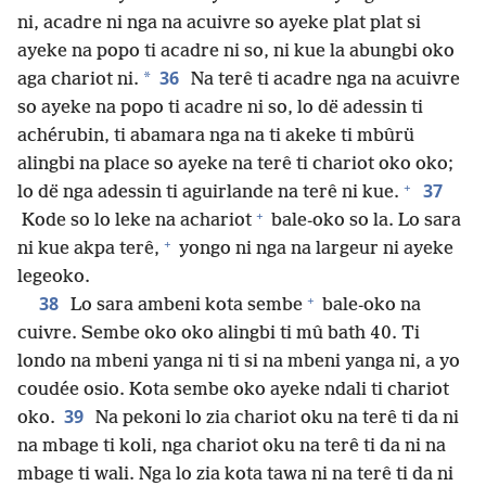
ni, acadre ni nga na acuivre so ayeke plat plat si
ayeke na popo ti acadre ni so, ni kue la abungbi oko
36
*
aga chariot ni.
Na terê ti acadre nga na acuivre
so ayeke na popo ti acadre ni so, lo dë adessin ti
achérubin, ti abamara nga na ti akeke ti mbûrü
alingbi na place so ayeke na terê ti chariot oko oko;
+
37
lo dë nga adessin ti aguirlande na terê ni kue.
+
Kode so lo leke na achariot
bale-oko so la. Lo sara
+
ni kue akpa terê,
yongo ni nga na largeur ni ayeke
legeoko.
+
38
Lo sara ambeni kota sembe
bale-oko na
cuivre. Sembe oko oko alingbi ti mû bath 40. Ti
londo na mbeni yanga ni ti si na mbeni yanga ni, a yo
coudée osio. Kota sembe oko ayeke ndali ti chariot
39
oko.
Na pekoni lo zia chariot oku na terê ti da ni
na mbage ti koli, nga chariot oku na terê ti da ni na
mbage ti wali. Nga lo zia kota tawa ni na terê ti da ni