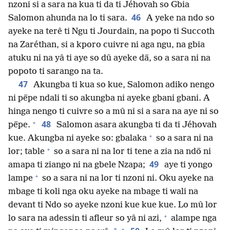
nzoni si a sara na kua ti da ti Jéhovah so Gbia
46
Salomon ahunda na lo ti sara.
A yeke na ndo so
ayeke na terê ti Ngu ti Jourdain, na popo ti Succoth
na Zaréthan, si a kporo cuivre ni aga ngu, na gbia
atuku ni na yâ ti aye so dû ayeke dä, so a sara ni na
popoto ti sarango na ta.
47
Akungba ti kua so kue, Salomon adiko nengo
ni pëpe ndali ti so akungba ni ayeke gbani gbani. A
hinga nengo ti cuivre so a mû ni si a sara na aye ni so
+
48
pëpe.
Salomon asara akungba ti da ti Jéhovah
+
kue. Akungba ni ayeke so: gbalaka
so a sara ni na
+
lor; table
so a sara ni na lor ti tene a zia na ndö ni
49
amapa ti ziango ni na gbele Nzapa;
aye ti yongo
+
lampe
so a sara ni na lor ti nzoni ni. Oku ayeke na
mbage ti koli nga oku ayeke na mbage ti wali na
devant ti Ndo so ayeke nzoni kue kue kue. Lo mû lor
+
lo sara na adessin ti afleur so yâ ni azi,
alampe nga
+