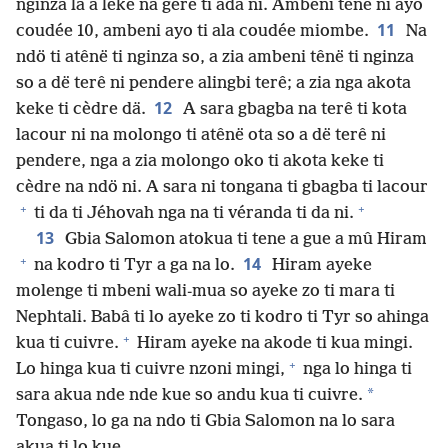
nginza la a leke na gere ti ada ni. Ambeni tênë ni ayo
11
coudée 10, ambeni ayo ti ala coudée miombe.
Na
ndö ti atênë ti nginza so, a zia ambeni tênë ti nginza
so a dë terê ni pendere alingbi terê; a zia nga akota
12
keke ti cèdre dä.
A sara gbagba na terê ti kota
lacour ni na molongo ti atênë ota so a dë terê ni
pendere, nga a zia molongo oko ti akota keke ti
cèdre na ndö ni. A sara ni tongana ti gbagba ti lacour
+
+
ti da ti Jéhovah nga na ti véranda ti da ni.
13
Gbia Salomon atokua ti tene a gue a mû Hiram
+
14
na kodro ti Tyr a ga na lo.
Hiram ayeke
molenge ti mbeni wali-mua so ayeke zo ti mara ti
Nephtali. Babâ ti lo ayeke zo ti kodro ti Tyr so ahinga
+
kua ti cuivre.
Hiram ayeke na akode ti kua mingi.
+
Lo hinga kua ti cuivre nzoni mingi,
nga lo hinga ti
*
sara akua nde nde kue so andu kua ti cuivre.
Tongaso, lo ga na ndo ti Gbia Salomon na lo sara
akua ti lo kue.