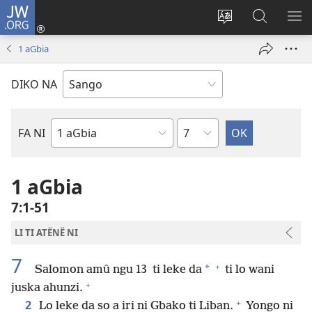
JW.ORG
Ti
connecté
Changé
Gingo
FA
(zi
yanga
aye
ME
1 aGbia
mbeni
ti
na
NI
fini
kodro
ndö
DIKO NA
page)
so
ti
ayeke
JW.ORG
na
Chapitre
FA NI
ndö
Mbeti
ti
ti
site
Bible
1 aGbia
ni
7:1-51
LI TI ATËNË NI
7
+
*
Salomon amû ngu 13 ti leke da
ti lo wani
+
juska ahunzi.
+
2
Lo leke da so a iri ni Gbako ti Liban.
Yongo ni