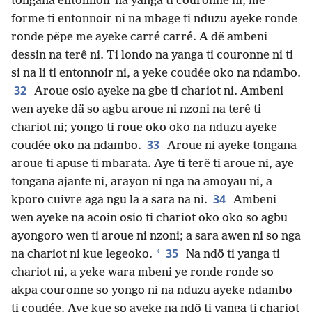
tongana entonnoir na yanga ti couronne ni, me
forme ti entonnoir ni na mbage ti nduzu ayeke ronde
ronde pëpe me ayeke carré carré. A dë ambeni
dessin na terê ni. Ti londo na yanga ti couronne ni ti
si na li ti entonnoir ni, a yeke coudée oko na ndambo.
32
Aroue osio ayeke na gbe ti chariot ni. Ambeni
wen ayeke dä so agbu aroue ni nzoni na terê ti
chariot ni; yongo ti roue oko oko na nduzu ayeke
33
coudée oko na ndambo.
Aroue ni ayeke tongana
aroue ti apuse ti mbarata. Aye ti terê ti aroue ni, aye
tongana ajante ni, arayon ni nga na amoyau ni, a
34
kporo cuivre aga ngu la a sara na ni.
Ambeni
wen ayeke na acoin osio ti chariot oko oko so agbu
ayongoro wen ti aroue ni nzoni; a sara awen ni so nga
35
*
na chariot ni kue legeoko.
Na ndö ti yanga ti
chariot ni, a yeke wara mbeni ye ronde ronde so
akpa couronne so yongo ni na nduzu ayeke ndambo
ti coudée. Aye kue so ayeke na ndö ti yanga ti chariot