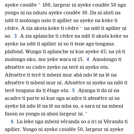
*
ayeke coudée
100, largeur ni ayeke coudée 50 nga
yongo ni na nduzu ayeke coudée 30. Da ni aluti na
ndö ti molongo osio ti apilier so ayeke na keke ti
+
cèdre. A zia akota keke ti cèdre
na ndö ti apilier ni
3
so.
A zia aplanche ti cèdre na ndö ti akota keke so
ayeke na ndö ti apilier ni so ti tene aga tongana
plafond. Wungo ti aplanche ni kue ayeke 45; na yâ ti
4
molongo oko, mo yeke wara ni 15.
Amolongo ti
afenêtre so cadre ayeke na terê ni ayeke ota.
Afenêtre ti terê ti mbeni mur abâ ndo lê na lê na
afenêtre ti mbeni mur ni. Afenêtre ni ayeke na ndö ti
5
terê tongana da ti étage ota.
Ayanga ti da ni na
acadre ti porte ni kue nga acadre ti afenêtre ni so
ayeke bâ ndo lê na lê na mba so, a sara ni na mbeni
*
fason so yongo ni ahon largeur ni.
6
Lo leke nga mbeni véranda so a iri ni Véranda ti
apilier. Yongo ni ayeke coudée 50, largeur ni ayeke