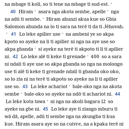
+
na mbage ti koli, so ti tene na mbage ti sud-est.
+
+
40
Hiram
asara nga akota sembe, apelle
nga
+
na adû ti sembe.
Hiram ahunzi akua kue so Gbia
Salomon ahunda na lo ti sara na terê ti da ti Jéhovah.
+
+
41
Lo leke apilier use
na ambeni ye so akpa
kpoto so ayeke na li ti apilier ni nga na aye use so
+
akpa gbanda
si ayeke na terê ti akpoto ti li ti apilier
+
42
ni.
Lo leke alê ti keke ti grenade
400 so a sara
ni ndali ti aye use so akpa gbanda so nga na molongo
use ti alê ti keke ti grenade ndali ti gbanda oko oko,
so lo zia ni na terê ti akpoto so ayeke na li ti apilier
+
43
use so.
Lo leke achariot
bale-oko nga na akota
+
44
sembe
bale-oko so ayeke na ndö ti achariot ni.
+
Lo leke kota tawa
ni nga na akoli-bagara 12 so
45
ayeke na gbe ni.
Lo leke aye ti ziango mburu ti
wâ dä, apelle, adû ti sembe nga na akungba ti kua
kue. Hiram asara aye so na cuivre, na a kpaka terê ni