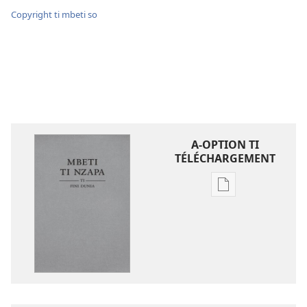
Copyright ti mbeti so
A-OPTION TI
TÉLÉCHARGEMENT
A-
option
ti
téléchargement
ti
ambeti
Mbeti