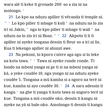
wara alê ti keke ti grenade 200 so a zia ni na
+
molongo.
21
Lo kpo na nduzu apilier ti véranda ti temple ni.
+
*
*
Lo kpo pilier ti mbage ti koli
na nduzu na lo zia
*
*
iri ni Jakin,
nga lo kpo pilier ti mbage ti wali
na
+
22
*
nduzu na lo zia iri ni Boaz.
Akpoto ti li ti
apilier ni ayeke tongana dessin ti fleur so a iri ni lis.
Kua ti lekengo apilier ni ahunzi awe.
23
Na pekoni, lo kporo cuivre aga ngu si lo leke
+
*
na kota tawa.
Tawa ni ayeke ronde ronde. Ti
londo na mbeni yanga ni ge ti si na mbeni yanga ni
kâ, a yeke coudée 10, nga yongo ni na nduzu ayeke
coudée 5. Tongana a mû kamba si a ngoro na terê ni
+
24
kue, kamba ni ayo coudée 30.
A sara adessin ti
+
kangu
na gbe ti yanga ti kota tawa ni angoro terê ni
kue. Tongana a mû coudée oko, dessin ti kangu ni
ayeke na yâ ni bale-oko. Amolongo ti dessin ti kangu