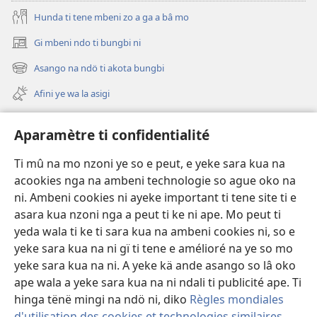
Hunda ti tene mbeni zo a ga a bâ mo
Gi mbeni ndo ti bungbi ni
(zi
mbeni
Asango na ndö ti akota bungbi
(zi
fini
mbeni
page)
Afini ye wa la asigi
fini
page)
Avidéo
Aparamètre ti confidentialité
Videos with Audio Descriptions
Ti mû na mo nzoni ye so e peut, e yeke sara kua na
Gi
acookies nga na ambeni technologie so ague oko na
ni. Ambeni cookies ni ayeke important ti tene site ti e
A-offrande
(zi
asara kua nzoni nga a peut ti ke ni ape. Mo peut ti
mbeni
yeda wala ti ke ti sara kua na ambeni cookies ni, so e
fini
BIBLIOTHÈQUE NA NDÖ TI INTERNET
yeke sara kua na ni gï ti tene e amélioré na ye so mo
(zi
page)
yeke sara kua na ni. A yeke kä ande asango so lâ oko
mbeni
®
JW Hub
fini
ape wala a yeke sara kua na ni ndali ti publicité ape. Ti
(zi
page)
mbeni
hinga tënë mingi na ndö ni, diko
Règles mondiales
fini
d'utilisation des cookies et technologies similaires
.