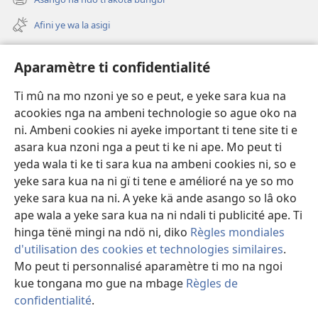
(zi
fini
mbeni
page)
Afini ye wa la asigi
fini
page)
Avidéo
Aparamètre ti confidentialité
Videos with Audio Descriptions
Ti mû na mo nzoni ye so e peut, e yeke sara kua na
Gi
acookies nga na ambeni technologie so ague oko na
ni. Ambeni cookies ni ayeke important ti tene site ti e
A-offrande
(zi
asara kua nzoni nga a peut ti ke ni ape. Mo peut ti
mbeni
yeda wala ti ke ti sara kua na ambeni cookies ni, so e
fini
BIBLIOTHÈQUE NA NDÖ TI INTERNET
yeke sara kua na ni gï ti tene e amélioré na ye so mo
(zi
page)
mbeni
yeke sara kua na ni. A yeke kä ande asango so lâ oko
®
JW Hub
fini
ape wala a yeke sara kua na ni ndali ti publicité ape. Ti
(zi
page)
mbeni
hinga tënë mingi na ndö ni, diko
Règles mondiales
fini
d'utilisation des cookies et technologies similaires
.
page)
Mo peut ti personnalisé aparamètre ti mo na ngoi
Copyright
© 2026 Watch Tower Bible and Tract Society of Pennsylvania.
kue tongana mo gue na mbage
Règles de
LEGE TI SARA KUA NA NI
|
ARÈGLE TI CONFIDENTIALITÉ
|
confidentialité
.
Fa
APARAMÈTRE TI CONFIDENTIALITÉ