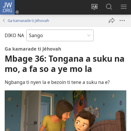
JW.ORG
Ti
connecté
Changé
Gingo
FA
(zi
yanga
aye
ME
Ga kamarade ti Jéhovah
mbeni
ti
na
NI
fini
kodro
ndö
DIKO NA
page)
so
ti
ayeke
JW.ORG
Ga kamarade ti Jéhovah
na
Mbage 36: Tongana a suku na
ndö
mo, a fa so a ye mo la
ti
site
ni
Ngbanga ti nyen la e bezoin ti tene a suku na e?