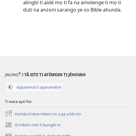
alingbi ti aidé mo ti fa na amolenge ti mo ti
duti na anzoni sarango ye so Bible ahunda.
®
JW.ORG
/ TÂ SITE TI ATÉMOIN TI JÉHOVAH
Apparence ti aparamètre
Ti wara aye hio
Hunda ti tene mbeni zo a ga a bâ mo
Gi mbeni ndo ti bungbi ni
(zi
mbeni
Asango na ndö ti akota bungbi