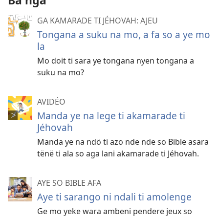
Bâ nga
GA KAMARADE TI JÉHOVAH: AJEU
Tongana a suku na mo, a fa so a ye mo
la
Mo doit ti sara ye tongana nyen tongana a
suku na mo?
AVIDÉO
Manda ye na lege ti akamarade ti
Jéhovah
Manda ye na ndö ti azo nde nde so Bible asara
tënë ti ala so aga lani akamarade ti Jéhovah.
AYE SO BIBLE AFA
Aye ti sarango ni ndali ti amolenge
Ge mo yeke wara ambeni pendere jeux so