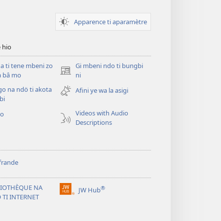
Apparence ti aparamètre
 hio
 ti tene mbeni zo
Gi mbeni ndo ti bungbi
(zi
a bâ mo
ni
mbeni
o na ndö ti akota
Afini ye wa la asigi
fini
bi
page)
Videos with Audio
éo
Descriptions
frande
LIOTHÈQUE NA
®
JW Hub
(zi
 TI INTERNET
mbeni
fini