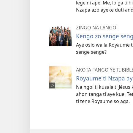
lege ni ape. Me, lo ga ti
Nzapa azo ayeke duti ande
ZINGO NA LANGO!
Kengo zo senge seng
Aye osio wa la Royaume ti
senge senge?
AKOTA FANGO YE TI BIBL
Royaume ti Nzapa ay
Na ngoi ti kusala ti Jésus
ahon tanga ti aye kue. Te
ti tene Royaume so aga.