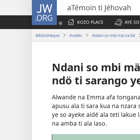
JW.ORG
aTémoin ti Jéhovah
KOZO PLACE
AYE SO
Bibliothèque
Avidéo
Ndani so mbi mä na bê
Ndani so mbi m
ndö ti sarango ye
Alwande na Emma afa tongana n
apusu ala ti sara kua na nzara s
ye so ayeke aidé ala teti lakue 
na amba ti ala laso.