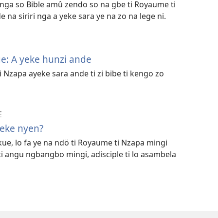
 hinga so Bible amû zendo so na gbe ti Royaume ti
 na siriri nga a yeke sara ye na zo na lege ni.
e: A yeke hunzi ande
 Nzapa ayeke sara ande ti zi bibe ti kengo zo
E
eke nyen?
 kue, lo fa ye na ndö ti Royaume ti Nzapa mingi
ti angu ngbangbo mingi, adisciple ti lo asambela