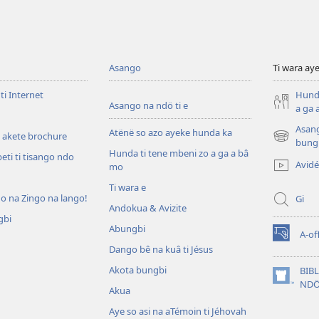
Asango
Ti wara aye
ti Internet
Hunda
Asango na ndö ti e
a ga 
Asang
Atënë so azo ayeke hunda ka
 akete brochure
(zi
bung
Hunda ti tene mbeni zo a ga a bâ
mbeni
eti ti tisango ndo
Avid
mo
fini
page)
Ti wara e
do na Zingo na lango!
Gi
Andokua & Avizite
gbi
Abungbi
A-of
(zi
Dango bê na kuâ ti Jésus
mbeni
fini
Akota bungbi
BIB
n
page)
(zi
NDÖ
Akua
mbeni
fini
Aye so asi na aTémoin ti Jéhovah