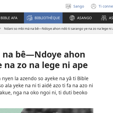
Sango
Ti conne
Soro
(zi
mbeni
mbe
 BIBLE AFA
BIBLIOTHÈQUE
ASANGO
A
yanga
fini
ti
page
Ndani so mbi mä na bê—Ndoye ahon ndö ti sarango ye na zo na lege ni 
kodro
ä na bê—Ndoye ahon
 na zo na lege ni ape
yen la azendo so ayeke na yâ ti Bible
o ala yeke na ni ti aidé azo ti fa na azo ni
lakue, nga na oko ngoi ni, ti duti beoko