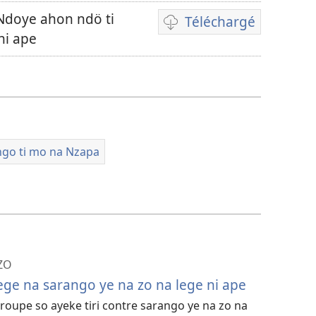
doye ahon ndö ti
Téléchargé
A-
ni ape
option
ti
téléchargement
ti
avidéo
go ti mo na Nzapa
AZO
lege na sarango ye na zo na lege ni ape
 groupe so ayeke tiri contre sarango ye na zo na