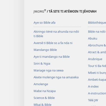
®
JW.ORG
/ TÂ SITE TI ATÉMOIN TI JÉHOVAH
Aye so Bible afa
Bibliothèque
Akiringo tënë na ahunda na ndö
Bible na ndö 
ti Bible
Abuku
Aversê ti Bible so a fa nda ni
Abrochure &
Mandango Bible
Atract & amb
Aye ti mandango na Bible
Arubrique
Siriri & Ngia
Tour ti Ba N
Mariage nga na sewa
Mbeti ti bun
Akete molenge nga na amaseka
Ambeti-kapa
Amolenge
A-index
Mabe na Nzapa
A-instructio
Science & Bible
Télé JW
Mbaï & Bible