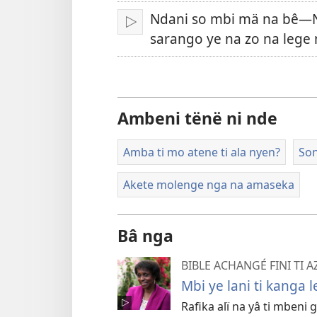
yanga
ni
Ndani so mbi mä na bê—N
ti
Joué
sarango ye na zo na lege 
kodro
ni
Ambeni tënë ni nde
Amba ti mo atene ti ala nyen?
Son
Akete molenge nga na amaseka
Bâ nga
BIBLE ACHANGÉ FINI TI 
Mbi ye lani ti kanga 
Rafika alï na yâ ti mbeni