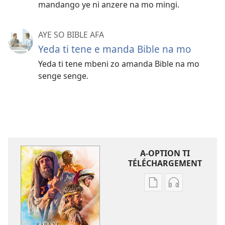
mandango ye ni anzere na mo mingi.
AYE SO BIBLE AFA
Yeda ti tene e manda Bible na mo
Yeda ti tene mbeni zo amanda Bible na mo
senge senge.
A-OPTION TI
TÉLÉCHARGEMENT
A-
A-
option
option
ti
ti
téléchargement
téléchargem