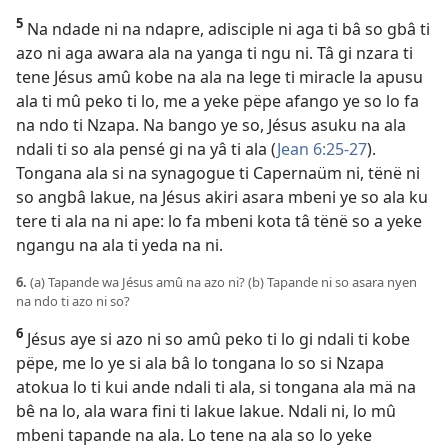
5
Na ndade ni na ndapre, adisciple ni aga ti bâ so gbâ ti
azo ni aga awara ala na yanga ti ngu ni. Tâ gi nzara ti
tene Jésus amû kobe na ala na lege ti miracle la apusu
ala ti mû peko ti lo, me a yeke pëpe afango ye so lo fa
na ndo ti Nzapa. Na bango ye so, Jésus asuku na ala
ndali ti so ala pensé gi na yâ ti ala (
Jean 6:25-27
).
Tongana ala si na synagogue ti Capernaüm ni, tënë ni
so angbâ lakue, na Jésus akiri asara mbeni ye so ala ku
tere ti ala na ni ape: lo fa mbeni kota tâ tënë so a yeke
ngangu na ala ti yeda na ni.
6.
(a) Tapande wa Jésus amû na azo ni? (b) Tapande ni so asara nyen
na ndo ti azo ni so?
6
Jésus aye si azo ni so amû peko ti lo gi ndali ti kobe
pëpe, me lo ye si ala bâ lo tongana lo so si Nzapa
atokua lo ti kui ande ndali ti ala, si tongana ala mä na
bê na lo, ala wara fini ti lakue lakue. Ndali ni, lo mû
mbeni tapande na ala. Lo tene na ala so lo yeke