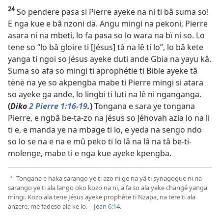
24
So pendere pasa si Pierre ayeke na ni ti bâ suma so!
E nga kue e bâ nzoni dä. Angu mingi na pekoni, Pierre
asara ni na mbeti, lo fa pasa so lo wara na bï ni so. Lo
tene so “lo bâ gloire ti [Jésus] tâ na lê ti lo”, lo bâ kete
yanga ti ngoi so Jésus ayeke duti ande Gbia na yayu kâ.
Suma so afa so mingi ti aprophétie ti Bible ayeke tâ
tënë na ye so akpengba mabe ti Pierre mingi si atara
so ayeke ga ande, lo lingbi ti luti na lê ni nganganga.
(
Diko
2 Pierre 1:16-19
.
)
Tongana e sara ye tongana
Pierre, e ngbâ be-ta-zo na Jésus so Jéhovah azia lo na li
ti e, e manda ye na mbage ti lo, e yeda na sengo ndo
so lo se na e na e mû peko ti lo lâ na lâ na tâ be-ti-
molenge, mabe ti e nga kue ayeke kpengba.
Tongana e haka sarango ye ti azo ni ge na yâ ti synagogue ni na
a
sarango ye ti ala lango oko kozo na ni, a fa so ala yeke changé yanga
mingi. Kozo ala tene Jésus ayeke prophète ti Nzapa, na tere ti ala
anzere, me fadeso ala ke lo.—
Jean 6:14
.