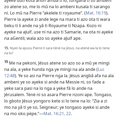
ayeke duti kota ahon amba ti lo, tongana ti so ambeni
zo atene so, me lo mû na lo ambeni kusala ti sarango
ni. Lo mû na Pierre “akelele ti royaume”. (
Mat. 16:19
).
Pierre la ayeke zi ande lege na mara ti azo ota ti wara
beku ti lï ande na yâ ti Royaume ti Nzapa. Kozo ni
ayeke na aJuif, use ni na azo ti Samarie, na ota ni ayeke
na aGentil, wala azo so ayeke aJuif ape.
15.
Nyen la apusu Pierre ti sara tënë na Jésus, na atënë wa la lo tene
na lo?
15
Me na pekoni, Jésus atene so azo so a mû ye mingi
na ala, a yeke hunda nga ye mingi na ala ande (
Luc
12:48
). Ye so asi na Pierre nga la. Jésus angbâ afa na ala
ambeni ye so ayeke si ande na Messie ni, so fade a
yeke sara pasi na lo nga a yeke fâ lo ande na
Jérusalem. Tënë ni so asara Pierre nzoni ape. Tongaso,
lo gboto Jésus yongoro kete si lo tene na lo: “Zia a zi
mo na yâ ti ye so, Seigneur; ye tongaso ayeke si ande
na mo oko pëpe.”—
Mat. 16:21, 22
.