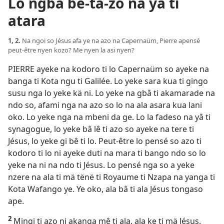
Lo ngbâ be-ta-zo na yâ ti
atara
1, 2.
Na ngoi so Jésus afa ye na azo na Capernaüm, Pierre apensé
peut-être nyen kozo? Me nyen la asi nyen?
PIERRE ayeke na kodoro ti lo Capernaüm so ayeke na
banga ti Kota ngu ti Galilée. Lo yeke sara kua ti gingo
susu nga lo yeke kä ni. Lo yeke na gbâ ti akamarade na
ndo so, afami nga na azo so lo na ala asara kua lani
oko. Lo yeke nga na mbeni da ge. Lo la fadeso na yâ ti
synagogue, lo yeke bâ lê ti azo so ayeke na tere ti
Jésus, lo yeke gi bê ti lo. Peut-être lo pensé so azo ti
kodoro ti lo ni ayeke duti na mara ti bango ndo so lo
yeke na ni na ndo ti Jésus. Lo pensé nga so a yeke
nzere na ala ti mä tënë ti Royaume ti Nzapa na yanga ti
Kota Wafango ye. Ye oko, ala bâ ti ala Jésus tongaso
ape.
2
Mingi ti azo ni akanga mê ti ala, ala ke ti mä Jésus.