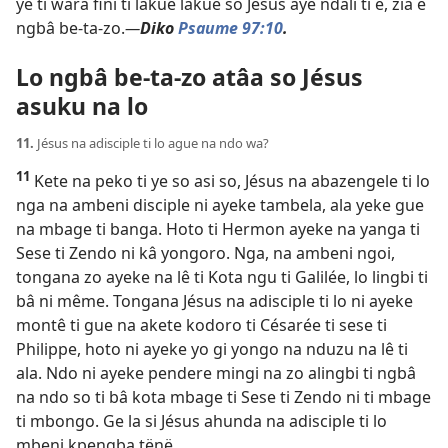
ye ti wara fini ti lakue lakue so Jésus aye ndali ti e, zia e
ngbâ be-ta-zo.
—
Diko
Psaume 97:10
.
Lo ngbâ be-ta-zo atâa so Jésus
asuku na lo
11.
Jésus na adisciple ti lo ague na ndo wa?
11
Kete na peko ti ye so asi so, Jésus na abazengele ti lo
nga na ambeni disciple ni ayeke tambela, ala yeke gue
na mbage ti banga. Hoto ti Hermon ayeke na yanga ti
Sese ti Zendo ni kâ yongoro. Nga, na ambeni ngoi,
tongana zo ayeke na lê ti Kota ngu ti Galilée, lo lingbi ti
bâ ni même. Tongana Jésus na adisciple ti lo ni ayeke
montê ti gue na akete kodoro ti Césarée ti sese ti
Philippe, hoto ni ayeke yo gi yongo na nduzu na lê ti
ala. Ndo ni ayeke pendere mingi na zo alingbi ti ngbâ
na ndo so ti bâ kota mbage ti Sese ti Zendo ni ti mbage
ti mbongo. Ge la si Jésus ahunda na adisciple ti lo
mbeni kpengba tënë.