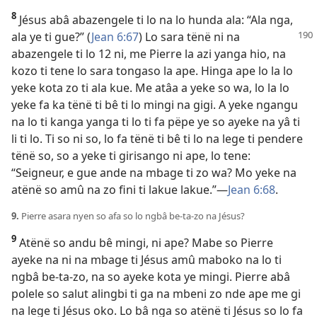
8
Jésus abâ abazengele ti lo na lo hunda ala: “Ala nga,
ala ye ti
gue?” (
Jean 6:67
) Lo sara tënë ni na
abazengele ti lo 12 ni, me Pierre la azi yanga hio, na
kozo ti tene lo sara tongaso la ape. Hinga ape lo la lo
yeke kota zo ti ala kue. Me atâa a yeke so wa, lo la lo
yeke fa ka tënë ti bê ti lo mingi na gigi. A yeke ngangu
na lo ti kanga yanga ti lo ti fa pëpe ye so ayeke na yâ ti
li ti lo. Ti so ni so, lo fa tënë ti bê ti lo na lege ti pendere
tënë so, so a yeke ti girisango ni ape, lo tene:
“Seigneur, e gue ande na mbage ti zo wa? Mo yeke na
atënë so amû na zo fini ti lakue lakue.”—
Jean 6:68
.
9.
Pierre asara nyen so afa so lo ngbâ be-ta-zo na Jésus?
9
Atënë so andu bê mingi, ni ape? Mabe so Pierre
ayeke na ni na mbage ti Jésus amû maboko na lo ti
ngbâ be-ta-zo, na so ayeke kota ye mingi. Pierre abâ
polele so salut alingbi ti ga na mbeni zo nde ape me gi
na lege ti Jésus oko. Lo bâ nga so atënë ti Jésus so lo fa