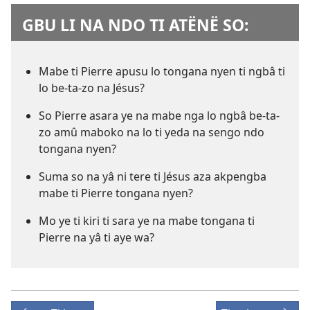
GBU LI NA NDO TI ATËNË SO:
Mabe ti Pierre apusu lo tongana nyen ti ngbâ ti
lo be-ta-zo na Jésus?
So Pierre asara ye na mabe nga lo ngbâ be-ta-
zo amû maboko na lo ti yeda na sengo ndo
tongana nyen?
Suma so na yâ ni tere ti Jésus aza akpengba
mabe ti Pierre tongana nyen?
Mo ye ti kiri ti sara ye na mabe tongana ti
Pierre na yâ ti aye wa?