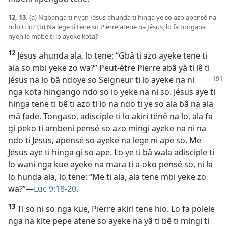
12, 13.
(a) Ngbanga ti nyen Jésus ahunda ti hinga ye so azo apensé na
ndo ti lo? (b) Na lege ti tene so Pierre atene na Jésus, lo fa tongana
nyen la mabe ti lo ayeke kota?
12
Jésus ahunda ala, lo tene: “Gbâ ti azo ayeke tene ti
ala so mbi yeke zo wa?” Peut-être Pierre abâ yâ ti lê ti
Jésus na lo bâ ndoye
so Seigneur ti lo ayeke na ni
nga kota hingango ndo so lo yeke na ni so. Jésus aye ti
hinga tënë ti bê ti azo ti lo na ndo ti ye so ala bâ na ala
mä fade. Tongaso, adisciple ti lo akiri tënë na lo, ala fa
gi peko ti ambeni pensé so azo mingi ayeke na ni na
ndo ti Jésus, apensé so ayeke na lege ni ape so. Me
Jésus aye ti hinga gi so ape. Lo ye ti bâ wala adisciple ti
lo wani nga kue ayeke na mara ti a-oko pensé so, ni la
lo hunda ala, lo tene: “Me ti ala, ala tene mbi yeke zo
wa?”—
Luc 9:18-20
.
13
Ti so ni so nga kue, Pierre akiri tënë hio. Lo fa polele
nga na kite pëpe atënë so ayeke na yâ ti bê ti mingi ti