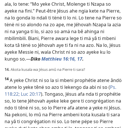
ala, lo tene: “Mo yeke Christ, Molenge ti Nzapa so
ayeke na fini.” Peut-être Jésus ahe ngia kete na Pierre,
na lo gonda lo ndali ti tënë ti lo ni. Lo tene na Pierre so
tënë ni so alondo na zo ape, me Jéhovah Nzapa la azia
ni na yanga ti lo, si azo so amä na bê ahinga ni
mbilimbili. Biani, Pierre awara lege ti mä yâ ti mbeni
kota tâ tënë so Jéhovah aye ti fa ni na azo. Na lo, Jésus
ayeke Messie ni, wala Christ ni so azo ayeke ku lo
kungo so.—
Diko
Matthieu 16:16,
17
.
14.
Akota kusala wa Jésus amû na Pierre ti sara?
14
A yeke Christ ni so la si mbeni prophétie atene ândö
atene lo yeke tênë so azo ti lekengo da abi ni so (
Ps.
118:22;
Luc 20:17
). Tongaso, Jésus afa nda ti prophétie
so, lo tene Jéhovah ayeke leke gere ti congrégation na
ndo ti tênë ni so, so lo Pierre afa atene a yeke ni Jésus.
Na pekoni, lo mû na Pierre ambeni kota kusala ti sara
na yâ ti congrégation ni so. Lo tene pëpe so Pierre