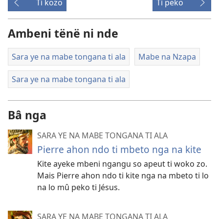
Ti kozo
Ti peko
Ambeni tënë ni nde
Sara ye na mabe tongana ti ala
Mabe na Nzapa
Sara ye na mabe tongana ti ala
Bâ nga
SARA YE NA MABE TONGANA TI ALA
Pierre ahon ndo ti mbeto nga na kite
Kite ayeke mbeni ngangu so apeut ti woko zo.
Mais Pierre ahon ndo ti kite nga na mbeto ti lo
na lo mû peko ti Jésus.
SARA YE NA MABE TONGANA TI ALA