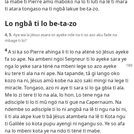
la mabe ti Pierre amû maboko na lo ti luti na lê ti mara
ti atara tongaso na ti ngbâ lakue be-ta-zo.
Lo ngbâ ti lo be-ta-zo
4, 5.
Aye wa la Jésus asara so ayeke nde na ti so azo aku fade na
mbage ti lo?
4
A si ka so Pierre ahinga li ti lo na atënë so Jésus ayeke
fa so ape. Na ambeni ngoi Seigneur ti lo ayeke sara ye
nga lo yeke sara
tënë na mbeni lege so azo ayeke
ku tere ti ala na ni ape. Na tapande, tâ gi lango oko
kozo na ni, Jésus amû kobe na azo saki mingi na lege ti
miracle. Tongaso, azo ni aye ti sara si lo ga gbia ti ala.
Me lo zi tere ti lo na ala, lo hon. Lo tene nga na
adisciple ti lo ti mû ngö na ti gue na Capernaüm. Na
ndembe so adisciple ti lo ni angbâ na lê ti ngu na bï ni,
li ti ala akpe kue ti bâ Jésus atambela na lê ti Kota ngu
ti Galilée so kota pupu ayengi ni ngangu so. Ye so afa
na lo mbeni kota ye na ndo ti tënë ti mabe.