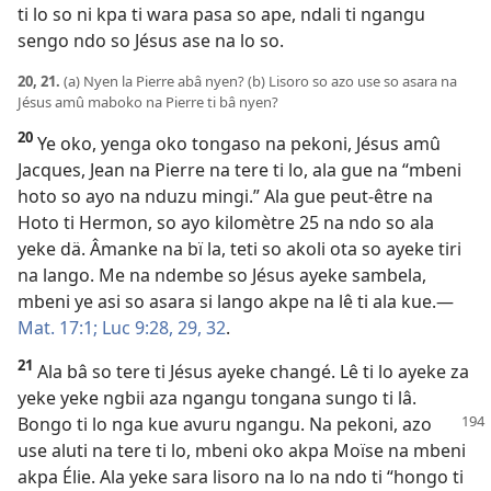
ti lo so ni kpa ti wara pasa so ape, ndali ti ngangu
sengo ndo so Jésus ase na lo so.
20, 21.
(a) Nyen la Pierre abâ nyen? (b) Lisoro so azo use so asara na
Jésus amû maboko na Pierre ti bâ nyen?
20
Ye oko, yenga oko tongaso na pekoni, Jésus amû
Jacques, Jean na Pierre na tere ti lo, ala gue na “mbeni
hoto so ayo na nduzu mingi.” Ala gue peut-être na
Hoto ti Hermon, so ayo kilomètre 25 na ndo so ala
yeke dä. Âmanke na bï la, teti so akoli ota so ayeke tiri
na lango. Me na ndembe so Jésus ayeke sambela,
mbeni ye asi so asara si lango akpe na lê ti ala kue.—
Mat. 17:1;
Luc 9:28, 29,
32
.
21
Ala bâ so tere ti Jésus ayeke changé. Lê ti lo ayeke za
yeke yeke ngbii aza ngangu tongana sungo ti lâ.
Bongo ti lo nga kue
avuru ngangu. Na pekoni, azo
use aluti na tere ti lo, mbeni oko akpa Moïse na mbeni
akpa Élie. Ala yeke sara lisoro na lo na ndo ti “hongo ti