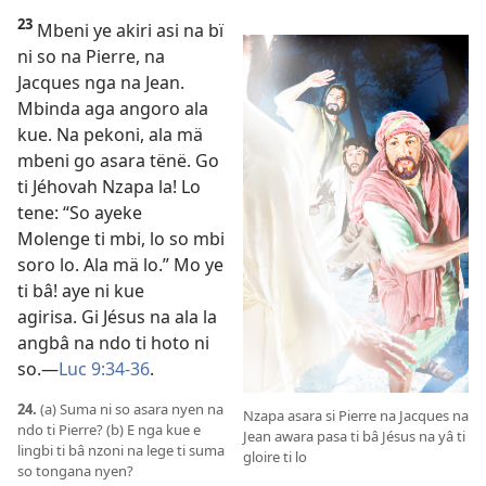
23
Mbeni ye akiri asi na bï
ni so na Pierre, na
Jacques nga na Jean.
Mbinda aga angoro ala
kue. Na pekoni, ala mä
mbeni go asara tënë. Go
ti Jéhovah Nzapa la! Lo
tene: “So ayeke
Molenge ti mbi, lo so mbi
soro lo. Ala mä lo.” Mo ye
ti bâ! aye ni kue
agirisa. Gi Jésus na ala la
angbâ na ndo ti hoto ni
so.—
Luc 9:34-36
.
24.
(a) Suma ni so asara nyen na
Nzapa asara si Pierre na Jacques na
ndo ti Pierre? (b) E nga kue e
Jean awara pasa ti bâ Jésus na yâ ti
lingbi ti bâ nzoni na lege ti suma
gloire ti lo
so tongana nyen?