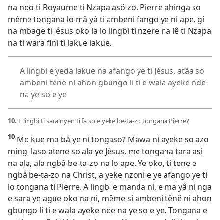
na ndo ti Royaume ti Nzapa asö zo. Pierre ahinga so
même tongana lo mä yâ ti ambeni fango ye ni ape, gi
na mbage ti Jésus oko la lo lingbi ti nzere na lê ti Nzapa
na ti wara fini ti lakue lakue.
A lingbi e yeda lakue na afango ye ti Jésus, atâa so
ambeni tënë ni ahon gbungo li ti e wala ayeke nde
na ye so e ye
10.
E lingbi ti sara nyen ti fa so e yeke be-ta-zo tongana Pierre?
10
Mo kue mo bâ ye ni tongaso? Mawa ni ayeke so azo
mingi laso atene so ala ye Jésus, me tongana tara asi
na ala, ala ngbâ be-ta-zo na lo ape. Ye oko, ti tene e
ngbâ be-ta-zo na Christ, a yeke nzoni e ye afango ye ti
lo tongana ti Pierre. A lingbi e manda ni, e mä yâ ni nga
e sara ye ague oko na ni, même si ambeni tënë ni ahon
gbungo li ti e wala ayeke nde na ye so e ye. Tongana e