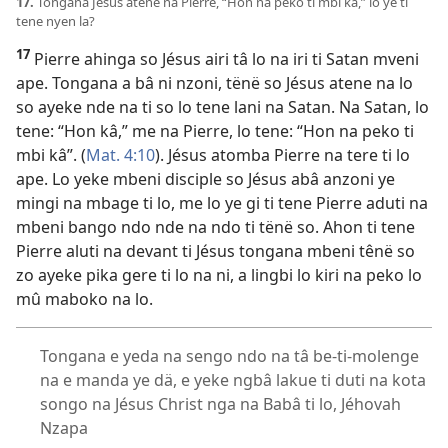
17.
Tongana Jésus atene na Pierre, “Hon na peko ti mbi kâ,” lo ye ti
tene nyen la?
17
Pierre ahinga so Jésus airi tâ lo na iri ti Satan mveni
ape. Tongana a bâ ni nzoni, tënë so Jésus atene na lo
so ayeke nde na ti so lo tene lani na Satan. Na Satan, lo
tene: “Hon kâ,” me na Pierre, lo tene: “Hon na peko ti
mbi kâ”. (
Mat. 4:10
). Jésus atomba Pierre na tere ti lo
ape. Lo yeke mbeni disciple so Jésus abâ anzoni ye
mingi na mbage ti lo, me lo ye gi ti tene Pierre aduti na
mbeni bango ndo nde na ndo ti tënë so. Ahon ti tene
Pierre aluti na devant ti Jésus tongana mbeni tênë so
zo ayeke pika gere ti lo na ni, a lingbi lo kiri na peko lo
mû maboko na lo.
Tongana e yeda na sengo ndo na tâ be-ti-molenge
na e manda ye dä, e yeke ngbâ lakue ti duti na kota
songo na Jésus Christ nga na Babâ ti lo, Jéhovah
Nzapa