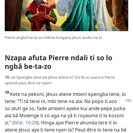
Pierre angbâ be-ta-zo même tongana Jésus asuku na lo
Nzapa afuta Pierre ndali ti so lo
ngbâ be-ta-zo
19.
(a) Kpengba tënë wa Jésus atene ni? (b) Ye so asara si Pierre
apensé peut-être na nyen?
19
Kete na pekoni, Jésus atene mbeni kpengba tënë, lo
tene:
“Ti tâ tënë ni, mbi tene na ala: Na popo ti azo
so aluti ge so, fade ambeni ayeke kui ande pëpe juska
ala bâ Molenge ti zo aga na yâ ti royaume ti lo kozoni
si.” (
Mat. 16:28
). Hinga ape Pierre ahunda tere ti lo
atene Jésus aye ti tene nyen la? Peut-être lo tene na bê