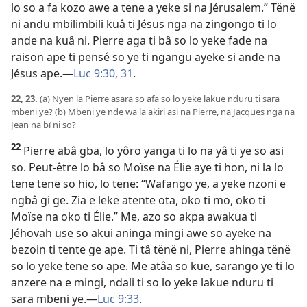
lo so a fa kozo awe a tene a yeke si na Jérusalem.” Tënë
ni andu mbilimbili kuâ ti Jésus nga na zingongo ti lo
ande na kuâ ni. Pierre aga ti bâ so lo yeke fade na
raison ape ti pensé so ye ti ngangu ayeke si ande na
Jésus ape.—
Luc 9:30, 31
.
22, 23.
(a) Nyen la Pierre asara so afa so lo yeke lakue nduru ti sara
mbeni ye? (b) Mbeni ye nde wa la akiri asi na Pierre, na Jacques nga na
Jean na bï ni so?
22
Pierre abâ gbä, lo yôro yanga ti lo na yâ ti ye so asi
so. Peut-être lo bâ so Moïse na Élie aye ti hon, ni la lo
tene tënë so hio, lo tene: “Wafango ye, a yeke nzoni e
ngbâ gi ge. Zia e leke atente ota, oko ti mo, oko ti
Moïse na oko ti Élie.” Me, azo so akpa awakua ti
Jéhovah use so akui aninga mingi awe so ayeke na
bezoin ti tente ge ape. Ti tâ tënë ni, Pierre ahinga tënë
so lo yeke tene so ape. Me atâa so kue, sarango ye ti lo
anzere na e mingi, ndali ti so lo yeke lakue nduru ti
sara mbeni ye.—
Luc 9:33
.