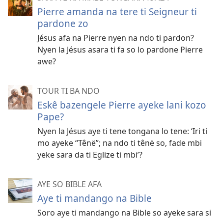
Pierre amanda na tere ti Seigneur ti
pardone zo
Jésus afa na Pierre nyen na ndo ti pardon?
Nyen la Jésus asara ti fa so lo pardone Pierre
awe?
TOUR TI BA NDO
Eskê bazengele Pierre ayeke lani kozo
Pape?
Nyen la Jésus aye ti tene tongana lo tene: ‘Iri ti
mo ayeke “Tênë”; na ndo ti tênë so, fade mbi
yeke sara da ti Eglize ti mbi’?
AYE SO BIBLE AFA
Aye ti mandango na Bible
Soro aye ti mandango na Bible so ayeke sara si