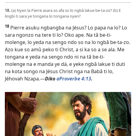
18.
(a) Nyen la Pierre asara so afa so lo ngbâ lakue be-ta-zo? (b) E
lingbi ti sara ye tongana lo tongana nyen?
18
Pierre asuku ngbangba na Jésus? Lo papa na lo? Lo
sara ngonzo na tere ti lo? Oko ape. Na tâ be-ti-
molenge, lo yeda na sengo ndo so na lo ngbâ be-ta-zo.
Azo kue so amû peko ti Christ, a si ka so a se ala. Me
tongana e yeda na sengo ndo ni na tâ be-ti-
molenge na e manda ye dä, e yeke ngbâ lakue ti duti
na kota songo na Jésus Christ nga na Babâ ti lo,
Jéhovah Nzapa.—
Diko
aProverbe 4:13
.