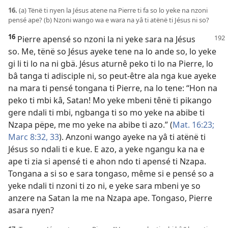
16.
(a) Tënë ti nyen la Jésus atene na Pierre ti fa so lo yeke na nzoni
pensé ape? (b) Nzoni wango wa e wara na yâ ti atënë ti Jésus ni so?
16
Pierre apensé so nzoni la ni yeke sara na Jésus
so. Me, tënë so Jésus ayeke tene na lo ande so, lo yeke
gi li ti lo na ni gbä. Jésus aturnê peko ti lo na Pierre, lo
bâ tanga ti adisciple ni, so peut-être ala nga kue ayeke
na mara ti pensé tongana ti Pierre, na lo tene: “Hon na
peko ti mbi kâ, Satan! Mo yeke mbeni tênë ti pikango
gere ndali ti mbi, ngbanga ti so mo yeke na abibe ti
Nzapa pëpe, me mo yeke na abibe ti azo.” (
Mat. 16:23;
Marc 8:32, 33
). Anzoni wango ayeke na yâ ti atënë ti
Jésus so ndali ti e kue. E azo, a yeke ngangu ka na e
ape ti zia si apensé ti e ahon ndo ti apensé ti Nzapa.
Tongana a si so e sara tongaso, même si e pensé so a
yeke ndali ti nzoni ti zo ni, e yeke sara mbeni ye so
anzere na Satan la me na Nzapa ape. Tongaso, Pierre
asara nyen?