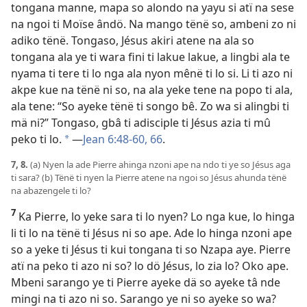
tongana manne, mapa so alondo na yayu si atï na sese
na ngoi ti Moïse ândö. Na mango tënë so, ambeni zo ni
adiko tënë. Tongaso, Jésus akiri atene na ala so
tongana ala ye ti wara fini ti lakue lakue, a lingbi ala te
nyama ti tere ti lo nga ala nyon mênë ti lo si. Li ti azo ni
akpe kue na tënë ni so, na ala yeke tene na popo ti ala,
ala tene: “So ayeke tënë ti songo bê. Zo wa si alingbi ti
mä ni?” Tongaso, gbâ ti adisciple ti Jésus azia ti mû
peko ti lo.
—
Jean 6:48-60,
66
.
a
7, 8.
(a) Nyen la ade Pierre ahinga nzoni ape na ndo ti ye so Jésus aga
ti sara? (b) Tënë ti nyen la Pierre atene na ngoi so Jésus ahunda tënë
na abazengele ti lo?
7
Ka Pierre, lo yeke sara ti lo nyen? Lo nga kue, lo hinga
li ti lo na tënë ti Jésus ni so ape. Ade lo hinga nzoni ape
so a yeke ti Jésus ti kui tongana ti so Nzapa aye. Pierre
atï na peko ti azo ni so? lo dö Jésus, lo zia lo? Oko ape.
Mbeni sarango ye ti Pierre ayeke dä so ayeke tâ nde
mingi na ti azo ni so. Sarango ye ni so ayeke so wa?