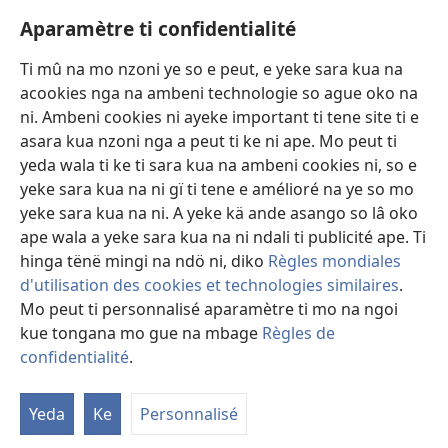
Avidéo
Aparamètre ti confidentialité
Videos with Audio Descriptions
Ti mû na mo nzoni ye so e peut, e yeke sara kua na
Gi
acookies nga na ambeni technologie so ague oko na
ni. Ambeni cookies ni ayeke important ti tene site ti e
A-offrande
(zi
asara kua nzoni nga a peut ti ke ni ape. Mo peut ti
mbeni
yeda wala ti ke ti sara kua na ambeni cookies ni, so e
fini
BIBLIOTHÈQUE NA NDÖ TI INTERNET
yeke sara kua na ni gï ti tene e amélioré na ye so mo
(zi
page)
yeke sara kua na ni. A yeke kä ande asango so lâ oko
mbeni
®
JW Hub
fini
ape wala a yeke sara kua na ni ndali ti publicité ape. Ti
(zi
page)
mbeni
hinga tënë mingi na ndö ni, diko
Règles mondiales
fini
d'utilisation des cookies et technologies similaires
.
page)
Mo peut ti personnalisé aparamètre ti mo na ngoi
kue tongana mo gue na mbage
Règles de
Copyright
© 2026 Watch Tower Bible and Tract Society of Pennsylvania.
LEGE TI SARA KUA NA NI
|
ARÈGLE TI CONFIDENTIALITÉ
|
confidentialité
.
Fa
APARAMÈTRE TI CONFIDENTIALITÉ
ali
Yeda
Ke
Personnalisé
ti
at