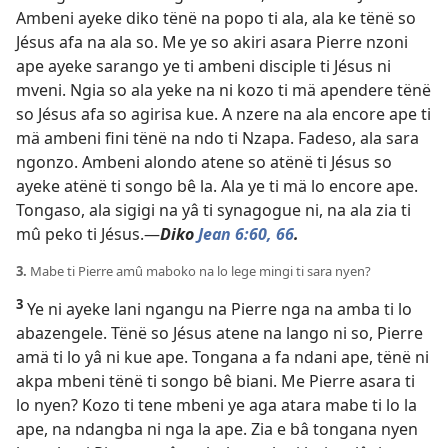
Ambeni ayeke diko tënë na popo ti ala, ala ke tënë so
Jésus afa na ala so. Me ye so akiri asara Pierre nzoni
ape ayeke sarango ye ti ambeni disciple ti Jésus ni
mveni. Ngia so ala yeke na ni kozo ti mä apendere tënë
so Jésus afa so agirisa kue. A nzere na ala encore ape ti
mä ambeni fini tënë na ndo ti Nzapa. Fadeso, ala sara
ngonzo. Ambeni alondo atene so atënë ti Jésus so
ayeke atënë ti songo bê la. Ala ye ti mä lo encore ape.
Tongaso, ala sigigi na yâ ti synagogue ni, na ala zia ti
mû peko ti Jésus.—
Diko
Jean 6:60,
66
.
3.
Mabe ti Pierre amû maboko na lo lege mingi ti sara nyen?
3
Ye ni ayeke lani ngangu na Pierre nga na amba ti lo
abazengele. Tënë so Jésus atene na lango ni so, Pierre
amä ti lo yâ ni kue ape. Tongana a fa ndani ape, tënë ni
akpa mbeni tënë ti songo bê biani. Me Pierre asara ti
lo nyen? Kozo ti tene mbeni ye aga atara mabe ti lo la
ape, na ndangba ni nga la ape. Zia e bâ tongana nyen