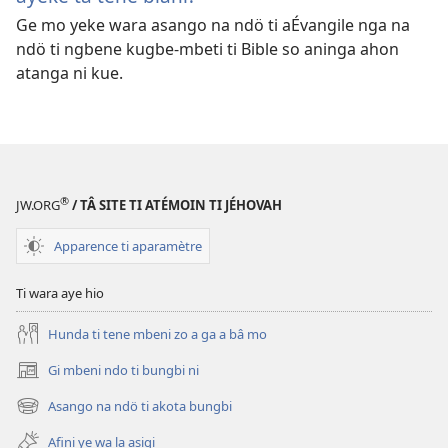
Ge mo yeke wara asango na ndö ti aÉvangile nga na
ndö ti ngbene kugbe-mbeti ti Bible so aninga ahon
atanga ni kue.
®
JW.ORG
/ TÂ SITE TI ATÉMOIN TI JÉHOVAH
Apparence ti aparamètre
Ti wara aye hio
Hunda ti tene mbeni zo a ga a bâ mo
Gi mbeni ndo ti bungbi ni
(zi
mbeni
Asango na ndö ti akota bungbi
(zi
fini
mbeni
page)
Afini ye wa la asigi