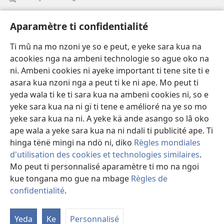
fini
page)
Avidéo
Aparamètre ti confidentialité
Videos with Audio Descriptions
Ti mû na mo nzoni ye so e peut, e yeke sara kua na
Gi
acookies nga na ambeni technologie so ague oko na
ni. Ambeni cookies ni ayeke important ti tene site ti e
A-offrande
(zi
asara kua nzoni nga a peut ti ke ni ape. Mo peut ti
mbeni
yeda wala ti ke ti sara kua na ambeni cookies ni, so e
fini
BIBLIOTHÈQUE NA NDÖ TI INTERNET
yeke sara kua na ni gï ti tene e amélioré na ye so mo
(zi
page)
yeke sara kua na ni. A yeke kä ande asango so lâ oko
mbeni
®
JW Hub
fini
ape wala a yeke sara kua na ni ndali ti publicité ape. Ti
(zi
page)
mbeni
hinga tënë mingi na ndö ni, diko
Règles mondiales
fini
d'utilisation des cookies et technologies similaires
.
page)
Mo peut ti personnalisé aparamètre ti mo na ngoi
kue tongana mo gue na mbage
Règles de
Copyright
© 2026 Watch Tower Bible and Tract Society of Pennsylvania.
LEGE TI SARA KUA NA NI
|
ARÈGLE TI CONFIDENTIALITÉ
|
confidentialité
.
APARAMÈTRE TI CONFIDENTIALITÉ
Yeda
Ke
Personnalisé