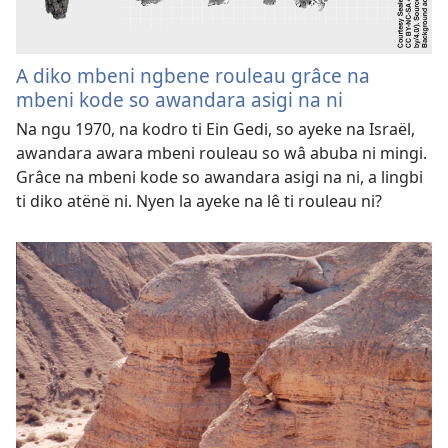
A diko mbeni ngbene rouleau grâce na
mbeni kode so awandara asigi na ni
Na ngu 1970, na kodro ti Ein Gedi, so ayeke na Israël,
awandara awara mbeni rouleau so wâ abuba ni mingi.
Grâce na mbeni kode so awandara asigi na ni, a lingbi
ti diko atënë ni. Nyen la ayeke na lê ti rouleau ni?