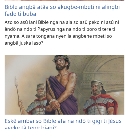
Bible angbâ atâa so akugbe-mbeti ni alingbi
fade ti buba
Azo so asû lani Bible nga na ala so asû peko ni asû ni
ândö na ndo ti Papyrus nga na ndo ti poro ti tere ti
nyama. A sara tongana nyen la angbene mbeti so
angbâ juska laso?
Eskê ambaï so Bible afa na ndö ti gigi ti Jésus
ayeke tâ tënë biani?