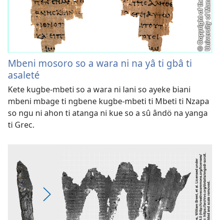
Mbeni mosoro so a wara ni na yâ ti gbâ ti
asaleté
Kete kugbe-mbeti so a wara ni lani so ayeke biani
mbeni mbage ti ngbene kugbe-mbeti ti Mbeti ti Nzapa
so ngu ni ahon ti atanga ni kue so a sû ândö na yanga
ti Grec.