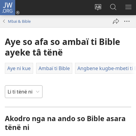
JW.ORG
Ti
connecté
Changé
Gingo
FA
(zi
yanga
aye
ME
Mbaï & Bible
mbeni
ti
na
NI
fini
kodro
ndö
Aye so afa so ambaï ti Bible
page)
so
ti
ayeke
JW.ORG
ayeke tâ tënë
na
ndö
Aye ni kue
Ambaï ti Bible
Angbene kugbe-mbeti ti B
ti
site
ni
Akodro nga na ando so Bible asara
tënë ni