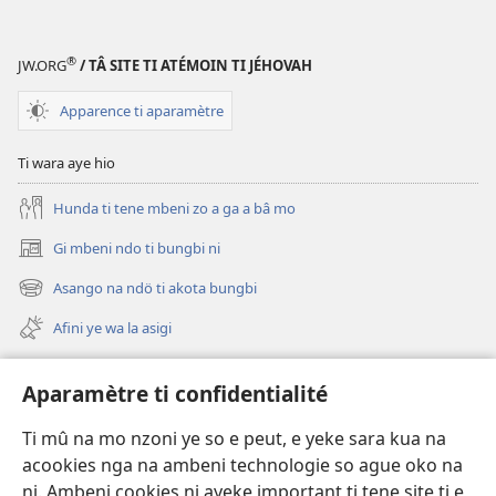
®
JW.ORG
/ TÂ SITE TI ATÉMOIN TI JÉHOVAH
Apparence ti aparamètre
Ti wara aye hio
Hunda ti tene mbeni zo a ga a bâ mo
Gi mbeni ndo ti bungbi ni
(zi
mbeni
Asango na ndö ti akota bungbi
(zi
fini
mbeni
page)
Afini ye wa la asigi
fini
page)
Avidéo
Aparamètre ti confidentialité
Videos with Audio Descriptions
Ti mû na mo nzoni ye so e peut, e yeke sara kua na
Gi
acookies nga na ambeni technologie so ague oko na
ni. Ambeni cookies ni ayeke important ti tene site ti e