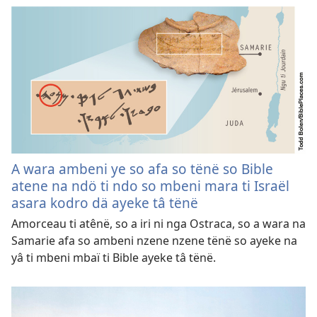
A wara ambeni ye so afa so tënë so Bible
atene na ndö ti ndo so mbeni mara ti Israël
asara kodro dä ayeke tâ tënë
Amorceau ti atênë, so a iri ni nga Ostraca, so a wara na
Samarie afa so ambeni nzene nzene tënë so ayeke na
yâ ti mbeni mbaï ti Bible ayeke tâ tënë.