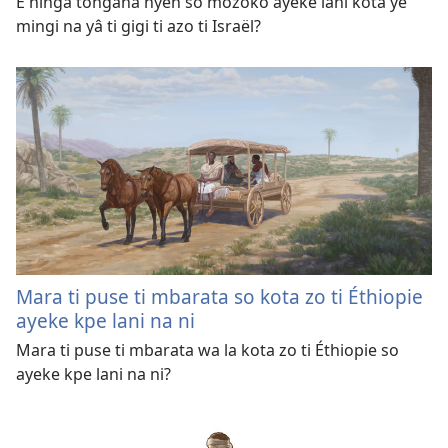
E hinga tongana nyen so mozoko ayeke lani kota ye
mingi na yâ ti gigi ti azo ti Israël?
Mara ti puse ti mbarata so kota zo ti Éthiopie
ayeke kpe lani na ni
Mara ti puse ti mbarata wa la kota zo ti Éthiopie so
ayeke kpe lani na ni?