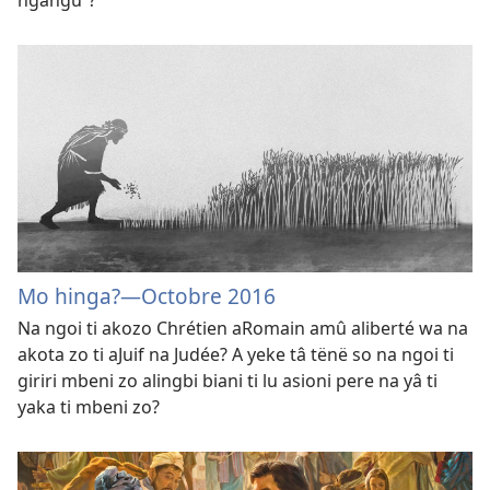
ngangu”?
Mo hinga?​—Octobre 2016
Na ngoi ti akozo Chrétien aRomain amû aliberté wa na
akota zo ti aJuif na Judée? A yeke tâ tënë so na ngoi ti
giriri mbeni zo alingbi biani ti lu asioni pere na yâ ti
yaka ti mbeni zo?