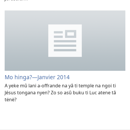
Mo hinga?—Janvier 2014
A yeke mû lani a-offrande na yâ ti temple na ngoi ti
Jésus tongana nyen? Zo so asû buku ti Luc atene tâ
tënë?