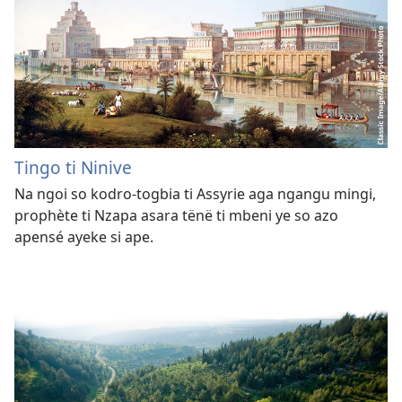
Tingo ti Ninive
Na ngoi so kodro-togbia ti Assyrie aga ngangu mingi,
prophète ti Nzapa asara tënë ti mbeni ye so azo
apensé ayeke si ape.