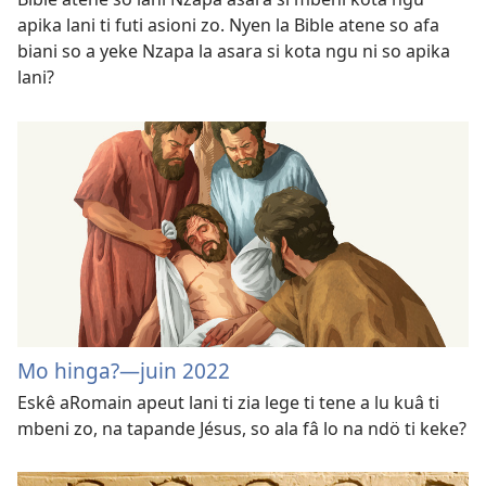
apika lani ti futi asioni zo. Nyen la Bible atene so afa
biani so a yeke Nzapa la asara si kota ngu ni so apika
lani?
Mo hinga?—juin 2022
Eskê aRomain apeut lani ti zia lege ti tene a lu kuâ ti
mbeni zo, na tapande Jésus, so ala fâ lo na ndö ti keke?