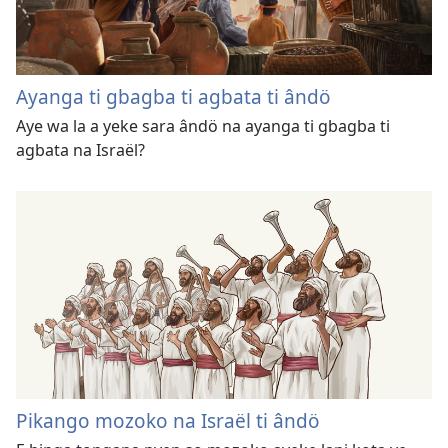
Ayanga ti gbagba ti agbata ti ândö
Aye wa la a yeke sara ândö na ayanga ti gbagba ti
agbata na Israël?
Pikango mozoko na Israël ti ândö