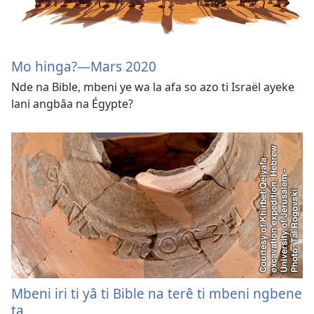
Mo hinga?​—Mars 2020
Nde na Bible, mbeni ye wa la afa so azo ti Israël ayeke
lani angbâa na Égypte?
Mbeni iri ti yâ ti Bible na terê ti mbeni ngbene
ta