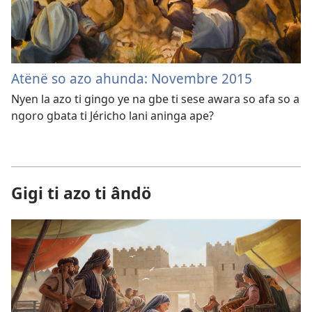
Atënë so azo ahunda: Novembre 2015
Nyen la azo ti gingo ye na gbe ti sese awara so afa so a
ngoro gbata ti Jéricho lani aninga ape?
Gigi ti azo ti ândö