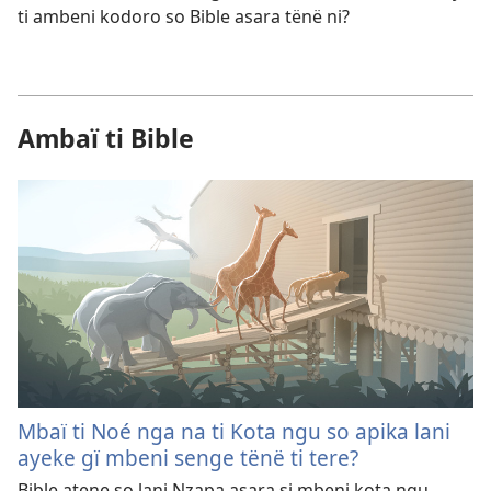
ti ambeni kodoro so Bible asara tënë ni?
Ambaï ti Bible
Mbaï ti Noé nga na ti Kota ngu so apika lani
ayeke gï mbeni senge tënë ti tere?
Bible atene so lani Nzapa asara si mbeni kota ngu