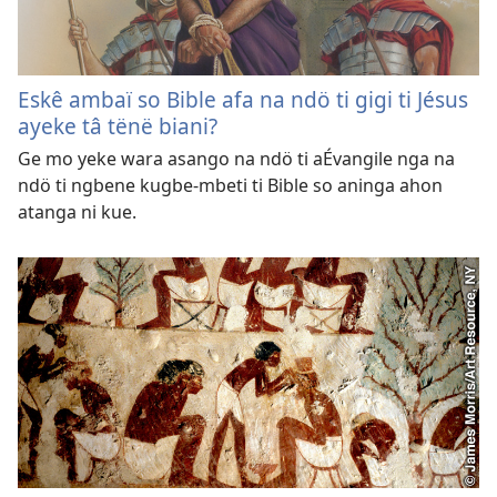
Eskê ambaï so Bible afa na ndö ti gigi ti Jésus
ayeke tâ tënë biani?
Ge mo yeke wara asango na ndö ti aÉvangile nga na
ndö ti ngbene kugbe-mbeti ti Bible so aninga ahon
atanga ni kue.