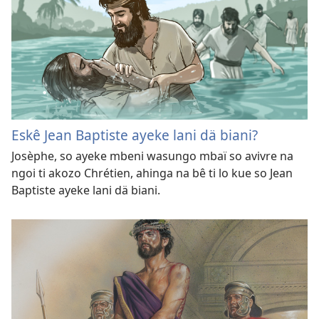
Eskê Jean Baptiste ayeke lani dä biani?
Josèphe, so ayeke mbeni wasungo mbaï so avivre na
ngoi ti akozo Chrétien, ahinga na bê ti lo kue so Jean
Baptiste ayeke lani dä biani.