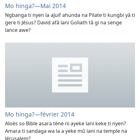
Mo hinga?—Mai 2014
Ngbanga ti nyen la aJuif ahunda na Pilate ti kungbi yâ ti
gere ti Jésus? David afâ lani Goliath tâ gi na senge
lance awe?
Mo hinga?—février 2014
Aloès so Bible asara tënë ni ayeke lani keke ti nyen?
Amara ti sandaga wa la a yeke mû lani na temple na
Jérusalem?