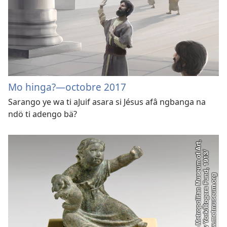
Mo hinga?—octobre 2017
Sarango ye wa ti aJuif asara si Jésus afâ ngbanga na
ndö ti adengo bä?