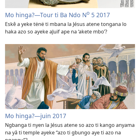
o
Mo hinga?—Tour ti Ba Ndo N
5 2017
Eskê a yeke tënë ti mbana la Jésus atene tongana lo
haka azo so ayeke aJuif ape na ‘akete mbo’?
Mo hinga?—juin 2017
Ngbanga ti nyen la Jésus atene so azo ti kango anyama
na yâ ti temple ayeke “azo ti gbungo aye ti azo na