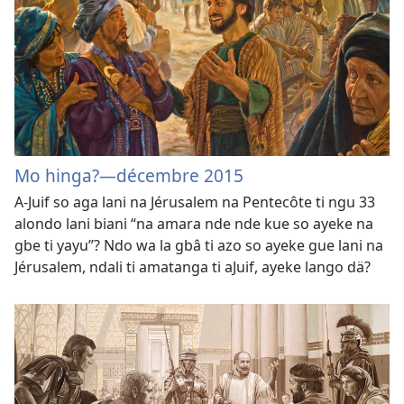
Mo hinga?
—décembre 2015
A-Juif so aga lani na Jérusalem na Pentecôte ti ngu 33
alondo lani biani “na amara nde nde kue so ayeke na
gbe ti yayu”? Ndo wa la gbâ ti azo so ayeke gue lani na
Jérusalem, ndali ti amatanga ti aJuif, ayeke lango dä?