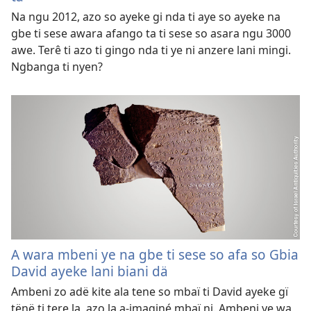
Na ngu 2012, azo so ayeke gi nda ti aye so ayeke na
gbe ti sese awara afango ta ti sese so asara ngu 3000
awe. Terê ti azo ti gingo nda ti ye ni anzere lani mingi.
Ngbanga ti nyen?
A wara mbeni ye na gbe ti sese so afa so Gbia
David ayeke lani biani dä
Ambeni zo adë kite ala tene so mbaï ti David ayeke gï
tënë ti tere la, azo la a-imaginé mbaï ni. Ambeni ye wa