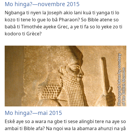
Mo hinga?—novembre 2015
Ngbanga ti nyen la Joseph akio lani kuä ti yanga ti lo
kozo ti tene lo gue lo bâ Pharaon? So Bible atene so
babâ ti Timothée ayeke Grec, a ye ti fa so lo yeke zo ti
kodoro ti Grèce?
Mo hinga?—mai 2015
Eskê aye so a wara na gbe ti sese alingbi tere na aye so
ambaï ti Bible afa? Na ngoi wa la abamara ahunzi na yâ