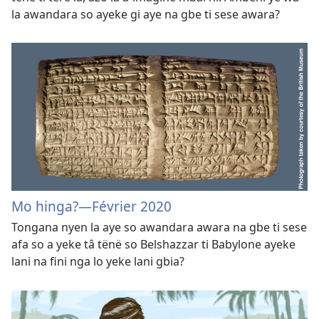
la awandara so ayeke gi aye na gbe ti sese awara?
Mo hinga?—Février 2020
Tongana nyen la aye so awandara awara na gbe ti sese
afa so a yeke tâ tënë so Belshazzar ti Babylone ayeke
lani na fini nga lo yeke lani gbia?