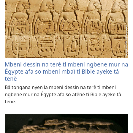
Mbeni dessin na terê ti mbeni ngbene mur na
Égypte afa so mbeni mbaï ti Bible ayeke tâ
tënë
Bâ tongana nyen la mbeni dessin na terê ti mbeni
ngbene mur na Égypte afa so atënë ti Bible ayeke tâ
tënë.