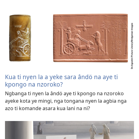
Kua ti nyen la a yeke sara ândö na aye ti
kpongo na nzoroko?
Ngbanga ti nyen la ândö aye ti kpongo na nzoroko
ayeke kota ye mingi, nga tongana nyen la agbia nga
azo ti komande asara kua lani na ni?