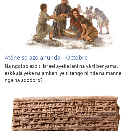
Atënë so azo ahunda—Octobre
Na ngoi so azo ti Israël ayeke lani na yâ ti benyama,
eskê ala yeke na ambeni ye ti tengo ni nde na manne
nga na adodoro?