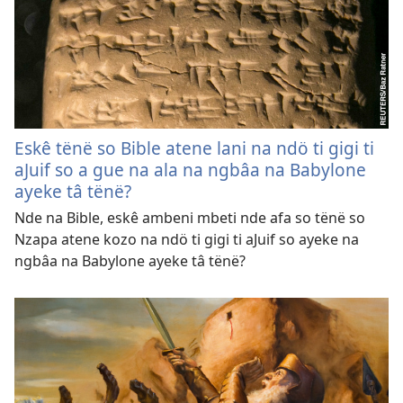
Eskê tënë so Bible atene lani na ndö ti gigi ti
aJuif so a gue na ala na ngbâa na Babylone
ayeke tâ tënë?
Nde na Bible, eskê ambeni mbeti nde afa so tënë so
Nzapa atene kozo na ndö ti gigi ti aJuif so ayeke na
ngbâa na Babylone ayeke tâ tënë?