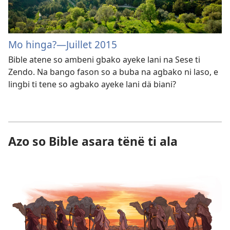
Mo hinga?—Juillet 2015
Bible atene so ambeni gbako ayeke lani na Sese ti
Zendo. Na bango fason so a buba na agbako ni laso, e
lingbi ti tene so agbako ayeke lani dä biani?
Azo so Bible asara tënë ti ala