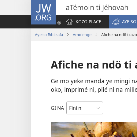
JW.ORG
aTémoin ti Jéhovah
KOZO PLACE
AYE SO
Aye so Bible afa
Amolenge
Afiche na ndö ti azo
Afiche na ndö ti 
Ge mo yeke manda ye mingi na n
oko, imprimé ni, plié ni na mil
GI NA