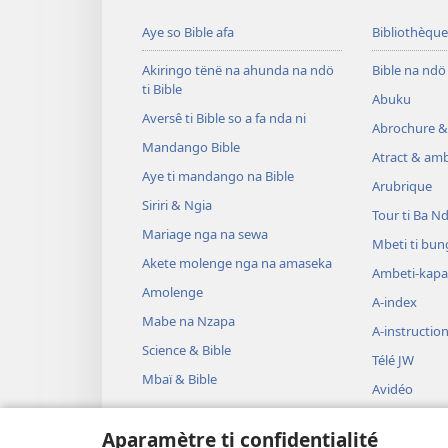
Aye so Bible afa
Bibliothèque
Akiringo tënë na ahunda na ndö
Bible na ndö 
ti Bible
Abuku
Aversê ti Bible so a fa nda ni
Abrochure &
Mandango Bible
Atract & amb
Aye ti mandango na Bible
Arubrique
Siriri & Ngia
Tour ti Ba N
Mariage nga na sewa
Mbeti ti bun
Akete molenge nga na amaseka
Ambeti-kapa
Amolenge
A-index
Mabe na Nzapa
A-instructio
Science & Bible
Télé JW
Mbaï & Bible
Avidéo
Mozoko
Aparamètre ti confidentialité
Ascénette ti 