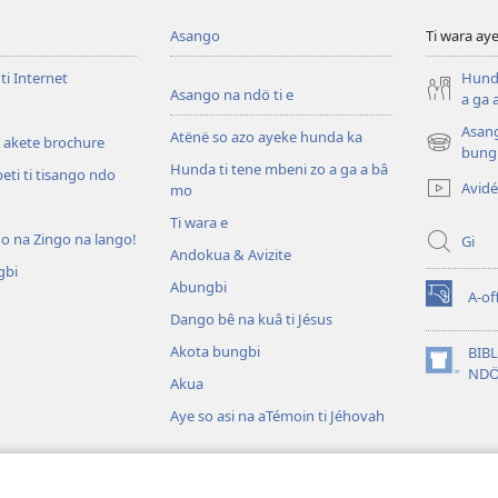
Asango
Ti wara aye
ti Internet
Hunda
Asango na ndö ti e
a ga 
Asang
Atënë so azo ayeke hunda ka
 akete brochure
(zi
bung
Hunda ti tene mbeni zo a ga a bâ
mbeni
eti ti tisango ndo
Avid
mo
fini
page)
Ti wara e
do na Zingo na lango!
Gi
Andokua & Avizite
gbi
Abungbi
A-of
(zi
Dango bê na kuâ ti Jésus
mbeni
fini
Akota bungbi
BIB
n
page)
(zi
NDÖ
Akua
mbeni
fini
Aye so asi na aTémoin ti Jéhovah
page)
ambaï ti Bible (Audio)