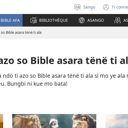
Sango
Ti conne
Soro
(zi
mbeni
mbe
 BIBLE AFA
BIBLIOTHÈQUE
ASANGO
A
yanga
fini
ti
page
 so Bible asara tënë ti ala
kodro
azo so Bible asara tënë ti a
dö ti azo so Bible asara tënë ti ala si mo ye ala 
ieu. Bungbi ni kue mo bata!