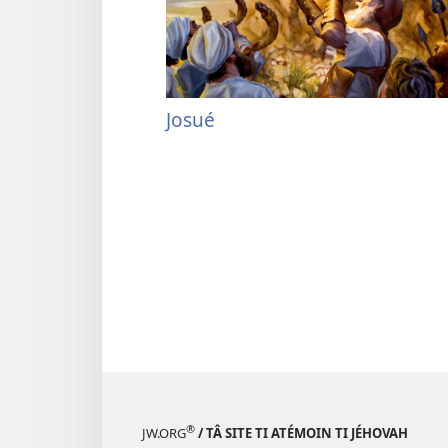
Josué
®
JW.ORG
/ TÂ SITE TI ATÉMOIN TI JÉHOVAH