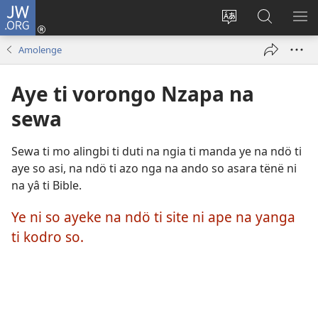
JW.ORG
Ti
connecté
Changé
Gingo
FA
(zi
yanga
aye
ME
Amolenge
mbeni
ti
na
NI
fini
kodro
ndö
Aye ti vorongo Nzapa na
page)
so
ti
ayeke
JW.ORG
sewa
na
ndö
Sewa ti mo alingbi ti duti na ngia ti manda ye na ndö ti
ti
aye so asi, na ndö ti azo nga na ando so asara tënë ni
site
na yâ ti Bible.
ni
Ye ni so ayeke na ndö ti site ni ape na yanga
ti kodro so.