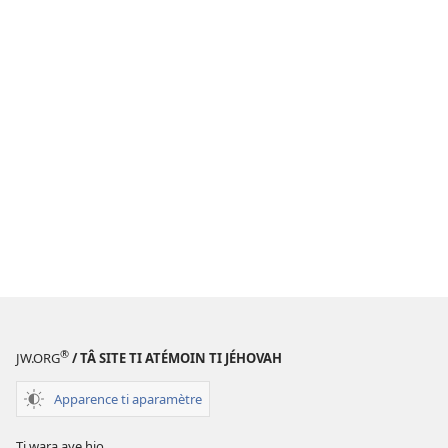
®
JW.ORG
/ TÂ SITE TI ATÉMOIN TI JÉHOVAH
Apparence ti aparamètre
Ti wara aye hio