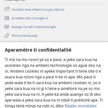
Hunda ti tene mbeni zo a ga a bâ mo
Gi mbeni ndo ti bungbi ni
(zi
mbeni
Asango na ndö ti akota bungbi
(zi
fini
mbeni
page)
Afini ye wa la asigi
fini
page)
Avidéo
Aparamètre ti confidentialité
Videos with Audio Descriptions
Ti mû na mo nzoni ye so e peut, e yeke sara kua na
Gi
acookies nga na ambeni technologie so ague oko na
ni. Ambeni cookies ni ayeke important ti tene site ti e
A-offrande
(zi
asara kua nzoni nga a peut ti ke ni ape. Mo peut ti
mbeni
yeda wala ti ke ti sara kua na ambeni cookies ni, so e
fini
BIBLIOTHÈQUE NA NDÖ TI INTERNET
yeke sara kua na ni gï ti tene e amélioré na ye so mo
(zi
page)
mbeni
yeke sara kua na ni. A yeke kä ande asango so lâ oko
®
JW Hub
fini
ape wala a yeke sara kua na ni ndali ti publicité ape. Ti
(zi
page)
mbeni
hinga tënë mingi na ndö ni, diko
Règles mondiales