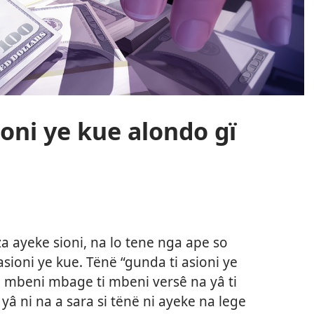
ioni ye kue alondo gï
a ayeke sioni, na lo tene nga ape so
asioni ye kue. Tënë “gunda ti asioni ye
 mbeni mbage ti mbeni versê na yâ ti
yâ ni na a sara si tënë ni ayeke na lege