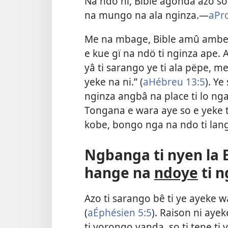
Na ndö ni, Bible agonda azo so
na mungo na ala nginza.—
aPr
Me na mbage, Bible amû ambeni 
e kue gï na ndö ti nginza ape. A
yâ ti sarango ye ti ala pëpe, me 
yeke na ni.” (
aHébreu 13:5
). Ye
nginza angbâ na place ti lo ng
Tongana e wara aye so e yeke 
kobe, bongo nga na ndo ti lang
Ngbanga ti nyen la B
hange na
ndoye
ti n
Azo ti sarango bê ti ye ayeke w
(
aÉphésien 5:5
). Raison ni aye
ti vorongo yanda, so ti tene ti 