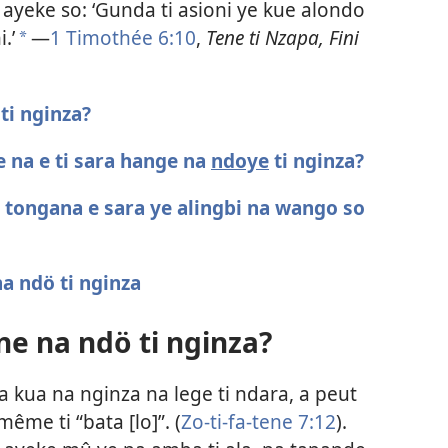
e ayeke so: ‘Gunda ti asioni ye kue alondo
.’
—
1 Timothée 6:10
,
Tene ti Nzapa, Fini
a
ti nginza?
e na e ti sara hange na
ndoye
ti nginza?
a tongana e sara ye alingbi na wango so
na ndö ti nginza
ne na ndö ti nginza?
a kua na nginza na lege ti ndara, a peut
ême ti “bata [lo]”. (
Zo-ti-fa-tene 7:12
).