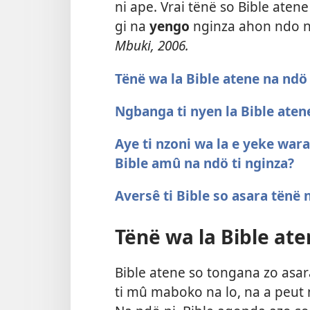
ni ape. Vrai tënë so Bible aten
gi na
yengo
nginza ahon ndo ni
Mbuki, 2006.
Tënë wa la Bible atene na ndö 
Ngbanga ti nyen la Bible aten
Aye ti nzoni wa la e yeke war
Bible amû na ndö ti nginza?
Aversê ti Bible so asara tënë 
Tënë wa la Bible ate
Bible atene so tongana zo asar
ti mû maboko na lo, na a peut m