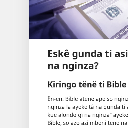
Eskê gunda ti as
na nginza?
Kiringo tënë ti Bible
Ên-ën. Bible atene ape so nginz
nginza la ayeke tâ na gunda ti 
kue alondo gï na nginza” ayeke
Bible, so azo azi mbeni tënë na 