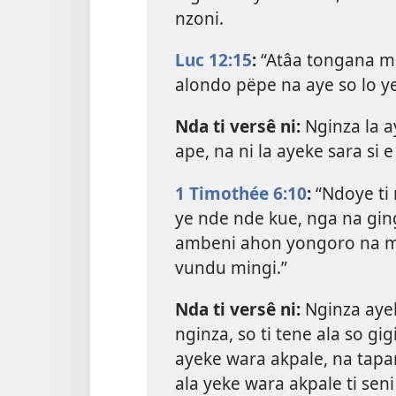
nzoni.
Luc 12:15
:
“Atâa tongana mbe
alondo pëpe na aye so lo ye
Nda ti versê ni:
Nginza la a
ape, na ni la ayeke sara si 
1 Timothée 6:10
:
“Ndoye ti 
ye nde nde kue, nga na ging
ambeni ahon yongoro na mab
vundu mingi.”
Nda ti versê ni:
Nginza ayek
nginza, so ti tene ala so gig
ayeke wara akpale, na tapa
ala yeke wara akpale ti seni