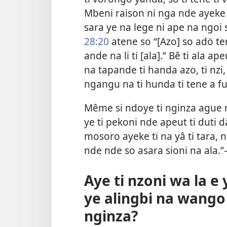
Mbeni raison ni nga nde ayeke s
sara ye na lege ni ape na ngoi s
28:20
atene so “[Azo] so adö te
ande na li ti [ala].” Bê ti ala ap
na tapande ti handa azo, ti nzi, 
ngangu na ti hunda ti tene a fut
Même si ndoye ti nginza ague n
ye ti pekoni nde apeut ti duti dä
mosoro ayeke tï na yâ ti tara, 
nde nde so asara sioni na ala.
Aye ti nzoni wa la e
ye alingbi na wango
nginza?