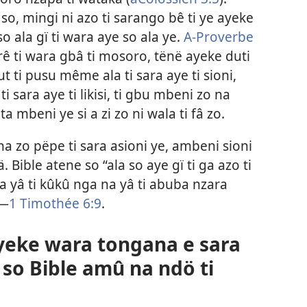
o, mingi ni azo ti sarango bê ti ye ayeke
o ala gï ti wara aye so ala ye.
A-Proverbe
rê ti wara gbâ ti mosoro, tënë ayeke duti
eut ti pusu même ala ti sara aye ti sioni,
ti sara aye ti likisi, ti gbu mbeni zo na
a mbeni ye si a zi zo ni wala ti fâ zo.
a zo pëpe ti sara asioni ye, ambeni sioni
. Bible atene so “ala so aye gï ti ga azo ti
na yâ ti kûkû nga na yâ ti abuba nzara
”—
1 Timothée 6:9
.
 yeke wara tongana e sara
 so Bible amû na ndö ti