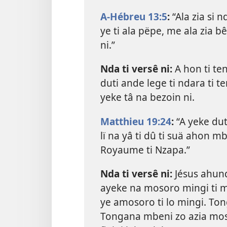
A-Hébreu 13:5
:
“Ala zia si 
ye ti ala pëpe, me ala zia bê
ni.”
Nda ti versê ni:
A hon ti ten
duti ande lege ti ndara ti te
yeke tâ na bezoin ni.
Matthieu 19:24
:
“A yeke du
lï na yâ ti dû ti suä ahon mb
Royaume ti Nzapa.”
Nda ti versê ni:
Jésus ahund
ayeke na mosoro mingi ti mû 
ye amosoro ti lo mingi. To
Tongana mbeni zo azia moso