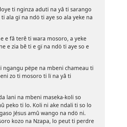
ndoye ti nginza aduti na yâ ti sarango
 ti ala gï na ndö ti aye so ala yeke na
e e fâ terê ti wara mosoro, a yeke
ne e zia bê ti e gï na ndö ti aye so e
ti ngangu pëpe na mbeni chameau ti
eni zo ti mosoro ti lï na yâ ti
a lani na mbeni maseka-koli so
peko ti lo. Koli ni ake ndali ti so lo
ngaso Jésus amû wango na ndö ni.
ro kozo na Nzapa, lo peut ti perdre