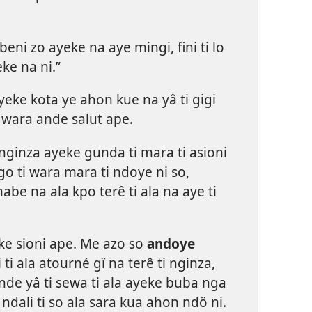
ni zo ayeke na aye mingi, fini ti lo
ke na ni.”
yeke kota ye ahon kue na yâ ti gigi
e wara ande salut ape.
nginza ayeke gunda ti mara ti asioni
o ti wara mara ti ndoye ni so,
e na ala kpo terê ti ala na aye ti
e sioni ape. Me azo so
andoye
i ti ala atourné gï na terê ti nginza,
nde yâ ti sewa ti ala ayeke buba nga
 ndali ti so ala sara kua ahon ndö ni.