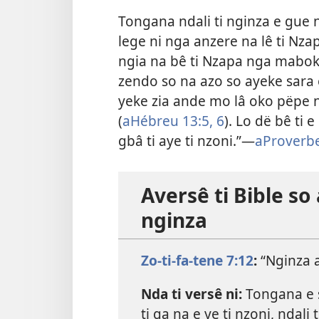
Tongana ndali ti nginza e gue 
lege ni nga anzere na lê ti Nza
ngia na bê ti Nzapa nga maboko
zendo so na azo so ayeke sara ef
yeke zia ande mo lâ oko pëpe n
(
aHébreu 13:5, 6
). Lo dë bê ti
gbâ ti aye ti nzoni.”—
aProverbe
Aversê ti Bible so
nginza
Zo-ti-fa-tene 7:12
:
“Nginza a
Nda ti versê ni:
Tongana e s
ti ga na e ye ti nzoni, ndali