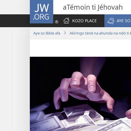
JW.ORG
aTémoin ti Jéhovah
KOZO PLACE
AYE SO
Aye so Bible afa
Akiringo tënë na ahunda na ndö ti 