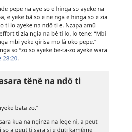
nde pëpe na aye so e hinga so ayeke na
pa, e yeke bâ so e ne nga e hinga so e zia
 ti lo ayeke na ndö ti e. Nzapa amû
fort ti zia ngia na bê ti lo, lo tene: “Mbi
ga mbi yeke girisa mo lâ oko pëpe.”
 e nga so “zo so ayeke be-ta-zo ayeke wara
 28:20
.
 asara tënë na ndö ti
yeke bata zo.”
ara kua na nginza na lege ni, a peut
 ti so a peut ti sara si e duti kamême