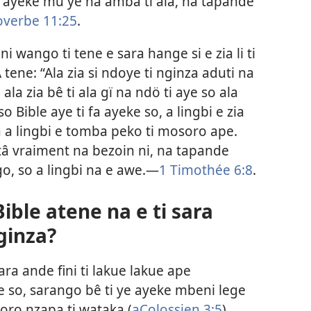
 ayeke mû ye na amba ti ala, na tapande
overbe 11:25
.
wango ti tene e sara hange si e zia li ti
 tene: “Ala zia si ndoye ti nginza aduti na
ala zia bê ti ala gï na ndö ti aye so ala
 so Bible aye ti fa ayeke so, a lingbi e zia
a a lingbi e tomba peko ti mosoro ape.
tâ vraiment na bezoin ni, na tapande
o, so a lingbi na e awe.—
1 Timothée 6:8
.
ible atene na e ti sara
ginza?
ara ande fini ti lakue lakue ape
ke so, sarango bê ti ye ayeke mbeni lege
voro nzapa ti wataka (
aColossien 3:5
).