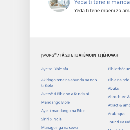
Yeda ti tene e manda
Yeda ti tene mbeni zo a
®
JW.ORG
/ TÂ SITE TI ATÉMOIN TI JÉHOVAH
Aye so Bible afa
Bibliothèque
Akiringo tënë na ahunda na ndö
Bible na ndö 
ti Bible
Abuku
Aversê ti Bible so a fa nda ni
Abrochure &
Mandango Bible
Atract & amb
Aye ti mandango na Bible
Arubrique
Siriri & Ngia
Tour ti Ba N
Mariage nga na sewa