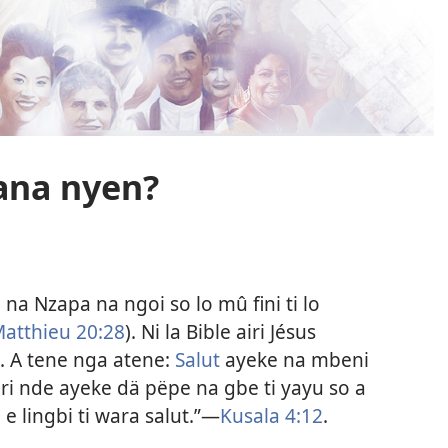
gana nyen?
 na Nzapa na ngoi so lo mû fini ti lo
atthieu 20:28
). Ni la Bible airi Jésus
). A tene nga atene:
Salut
ayeke na mbeni
iri nde ayeke dä pëpe na gbe ti yayu so a
 e lingbi ti wara salut.”​—
Kusala 4:12
.