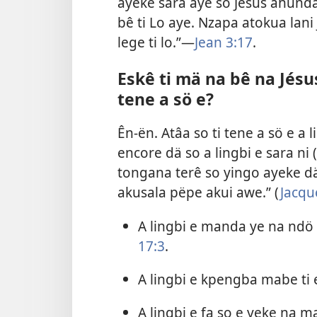
ayeke sara aye so Jésus ahunda 
bê ti Lo aye. Nzapa atokua lani 
lege ti lo.”​—
Jean 3:17
.
Eskê ti mä na bê na Jésu
tene a sö e?
Ên-ën. Atâa so ti tene a sö e a
encore dä so a lingbi e sara ni (
tongana terê so yingo ayeke d
akusala pëpe akui awe.” (
Jacqu
A lingbi e manda ye na ndö t
17:3
.
A lingbi e kpengba mabe ti e
A lingbi e fa so e yeke na m