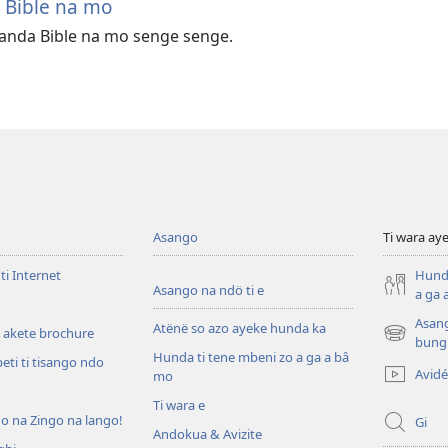
 Bible na mo
manda Bible na mo senge senge.
Asango
Ti wara aye
ti Internet
Hunda
Asango na ndö ti e
a ga 
Asang
Atënë so azo ayeke hunda ka
 akete brochure
(zi
bung
Hunda ti tene mbeni zo a ga a bâ
mbeni
eti ti tisango ndo
Avid
mo
fini
page)
Ti wara e
do na Zingo na lango!
Gi
Andokua & Avizite