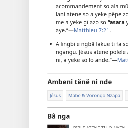
acommandement so ala mû 
lani atene so a yeke pëpe zo 
me a yeke gï azo so
“asara
y
aye.”​—
Matthieu 7:21
.
A lingbi e ngbâ lakue ti fa
ngangu. Jésus atene polele
ni, a yeke sö lo ande.”​—
Mat
Ambeni tënë ni nde
Jésus
Mabe & Vorongo Nzapa
Bâ nga