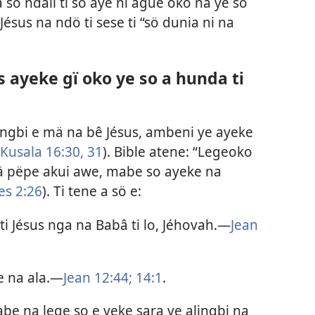
so ndali ti so aye ni ague oko na ye so
Jésus na ndö ti sese ti “sö dunia ni na
s ayeke gï oko ye so a hunda ti
 lingbi e mä na bê Jésus, ambeni ye ayeke
Kusala 16:30, 31
). Bible atene: “Legeoko
ä pëpe akui awe, mabe so ayeke na
es 2:26
). Ti tene a sö e:
i Jésus nga na Babâ ti lo, Jéhovah.​—
Jean
 na ala.​—
Jean 12:44;
14:1
.
abe na lege so e yeke sara ye alingbi na