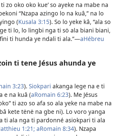
li ti zo oko oko kue’ so ayeke na mabe na
 pekoni “Nzapa azingo lo na kuâ,” na lo
 yingo (
Kusala 3:15
). So lo yeke kâ, “ala so
ti lo, lo lingbi nga ti sö ala biani biani,
ni ti hunda ye ndali ti ala.”​—
aHébreu
oin ti tene Jésus ahunda ye
ain 3:23
).
Siokpari
akanga lege na e ti
 e na kuâ (
aRomain 6:23
). Me Jésus
ko” ti azo so afa so ala yeke na mabe na
 bâ kete tënë na gbe ni). Lo voro yanga
ti ala nga ti pardonné asiokpari ti ala
atthieu 1:​21;
aRomain 8:​34
). Nzapa