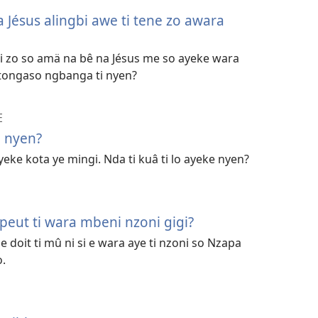
a Jésus alingbi awe ti tene zo awara
ni zo so amä na bê na Jésus me so ayeke wara
i tongaso ngbanga ti nyen?
E
i nyen?
ayeke kota ye mingi. Nda ti kuâ ti lo ayeke nyen?
eut ti wara mbeni nzoni gigi?
e doit ti mû ni si e wara aye ti nzoni so Nzapa
o.