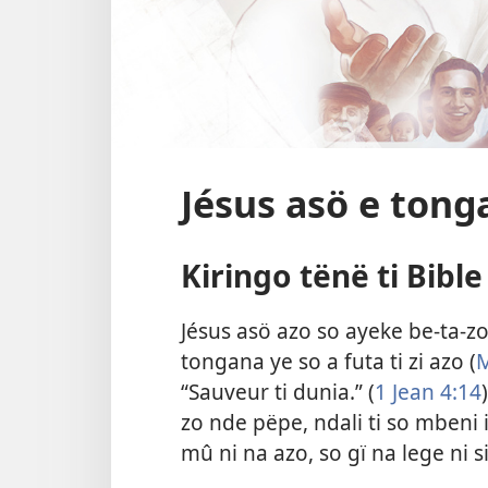
Jésus asö e ton
Kiringo tënë ti Bible
Jésus asö azo so ayeke be-ta-zo
tongana ye so a futa ti zi azo (
M
“Sauveur ti dunia.” (
1 Jean 4:14
zo nde pëpe, ndali ti so mbeni 
mû ni na azo, so gï na lege ni si