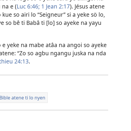
na e (
Luc 6:46;
1 Jean 2:17
). Jésus atene
kue so airi lo “Seigneur” si a yeke sö lo,
e so bê ti Babâ ti [lo] so ayeke na yayu
 so e yeke na mabe atâa na angoi so ayeke
 atene: “Zo so agbu ngangu juska na nda
thieu 24:13
.
Bible atene ti lo nyen