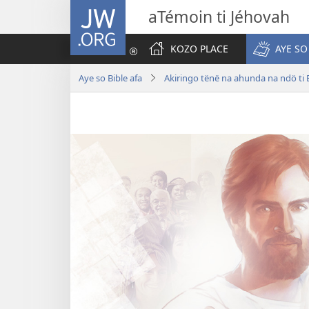
JW.ORG
aTémoin ti Jéhovah
KOZO PLACE
AYE SO
Aye so Bible afa
Akiringo tënë na ahunda na ndö ti 