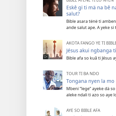
BIBLE ATENE TI LO NYEN
Eskê gï ti mä na bê n
salut?
Bible asara tënë ti ambe
ande salut ape. A yeke s
AKOTA FANGO YE TI BIBL
Jésus akui ngbanga t
Bible afa so kuâ ti Jésus 
TOUR TI BA NDO
Tongana nyen la mo p
Mbeni “lege” ayeke dä so 
aleke ndali ti azo so aye l
AYE SO BIBLE AFA