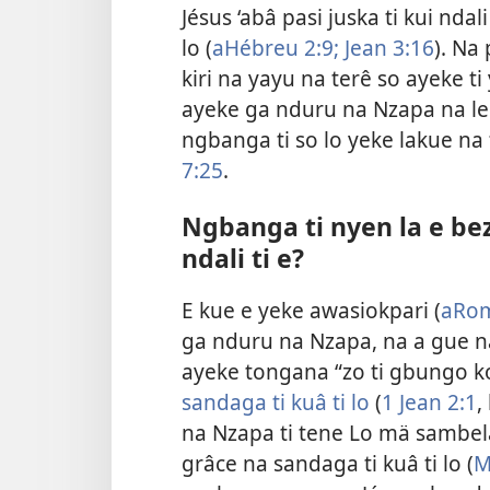
Jésus ‘abâ pasi juska ti kui nda
lo (
aHébreu 2:9;
Jean 3:16
). Na
kiri na yayu na terê so ayeke ti
ayeke ga nduru na Nzapa na lege 
ngbanga ti so lo yeke lakue na fi
7:25
.
Ngbanga ti nyen la e bez
ndali ti e?
E kue e yeke awasiokpari (
aRom
ga nduru na Nzapa, na a gue na
ayeke tongana “zo ti gbungo ko
sandaga ti kuâ ti lo
(
1 Jean 2:1
,
na Nzapa ti tene Lo mä sambela 
grâce na sandaga ti kuâ ti lo (
M