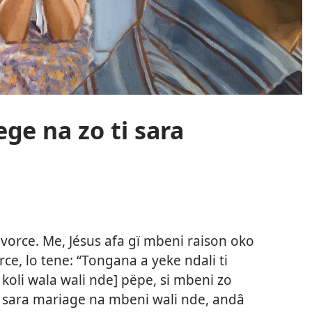
ge na zo ti sara
ivorce. Me, Jésus afa gï mbeni raison oko
rce, lo tene: “Tongana a yeke ndali ti
koli wala wali nde] pëpe, si mbeni zo
lo sara mariage na mbeni wali nde, andâ