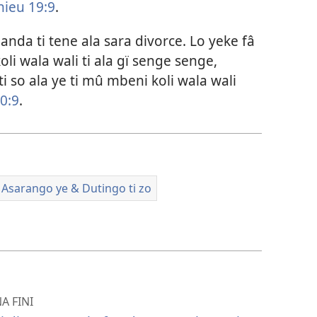
hieu 19:9
.
nda ti tene ala sara divorce. Lo yeke fâ
li wala wali ti ala gï senge senge,
 ti so ala ye ti mû mbeni koli wala wali
0:9
.
Asarango ye & Dutingo ti zo
NA FINI