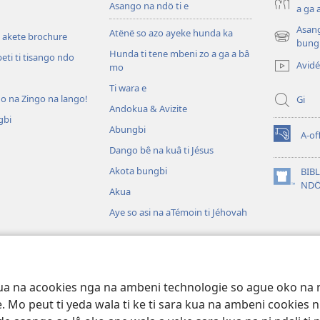
Asango na ndö ti e
a ga 
Asang
Atënë so azo ayeke hunda ka
 akete brochure
(zi
bung
Hunda ti tene mbeni zo a ga a bâ
mbeni
eti ti tisango ndo
Avid
mo
fini
page)
Ti wara e
do na Zingo na lango!
Gi
Andokua & Avizite
gbi
Abungbi
A-of
(zi
Dango bê na kuâ ti Jésus
mbeni
fini
Akota bungbi
BIB
n
page)
(zi
NDÖ
Akua
mbeni
fini
Aye so asi na aTémoin ti Jéhovah
page)
ambaï ti Bible (Audio)
e so a mä go ti azo
kua na acookies nga na ambeni technologie so ague oko na n
pe. Mo peut ti yeda wala ti ke ti sara kua na ambeni cookies ni