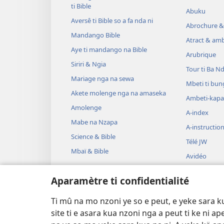
ti Bible
Abuku
Aversê ti Bible so a fa nda ni
Abrochure &
Mandango Bible
Atract & amb
Aye ti mandango na Bible
Arubrique
Siriri & Ngia
Tour ti Ba N
Mariage nga na sewa
Mbeti ti bun
Akete molenge nga na amaseka
Ambeti-kapa
Amolenge
A-index
Mabe na Nzapa
A-instructio
Science & Bible
Télé JW
Mbaï & Bible
Avidéo
Mozoko
Aparamètre ti confidentialité
Ascénette ti 
Dikongo Bibl
Ti mû na mo nzoni ye so e peut, e yeke sara 
ni dä
site ti e asara kua nzoni nga a peut ti ke ni a