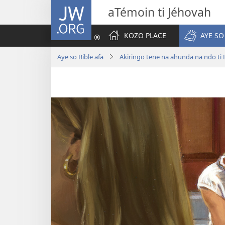
JW.ORG
aTémoin ti Jéhovah
KOZO PLACE
AYE SO
Aye so Bible afa
Akiringo tënë na ahunda na ndö ti 