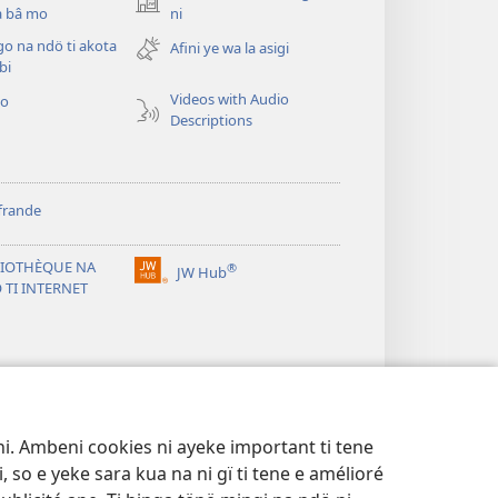
(zi
a bâ mo
ni
mbeni
o na ndö ti akota
Afini ye wa la asigi
fini
bi
page)
Videos with Audio
éo
Descriptions
frande
LIOTHÈQUE NA
®
JW Hub
(zi
 TI INTERNET
mbeni
fini
page)
i. Ambeni cookies ni ayeke important ti tene
, so e yeke sara kua na ni gï ti tene e amélioré