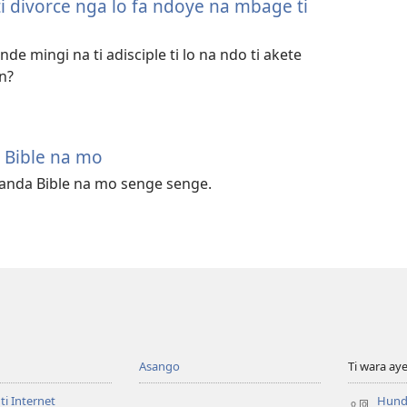
ti divorce nga lo fa ndoye na mbage ti
de mingi na ti adisciple ti lo na ndo ti akete
n?
 Bible na mo
manda Bible na mo senge senge.
Asango
Ti wara aye
ti Internet
Hunda