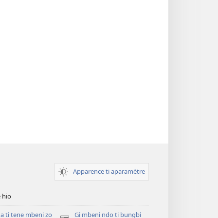
Apparence ti aparamètre
 hio
 ti tene mbeni zo
Gi mbeni ndo ti bungbi