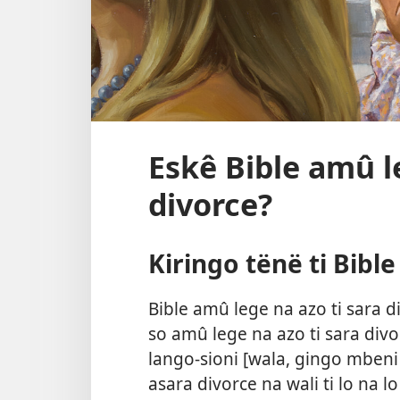
Eskê Bible amû le
divorce?
Kiringo tënë ti Bible
Bible amû lege na azo ti sara d
so amû lege na azo ti sara divo
lango-sioni [wala, gingo mbeni 
asara divorce na wali ti lo na 