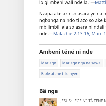
lo gi mbeni wali nde la.”​—
Matt
Nzapa ake azo so asara ye na ha
ngbanga na ndö ti azo so ake ko
mbilimbili ala so asara ni ndali
nde.​—
Malachie 2:13-16;
Marc 1
Ambeni tënë ni nde
Mariage
Mariage nga na sewa
Bible atene ti lo nyen
Bâ nga
JÉSUS: LEGE NI, TÂ TËNË 