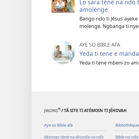
Lo sara tënë na ndo 
amolenge
Bango ndo ti Jésus ayeke n
molenge. Ngbanga ti nye
AYE SO BIBLE AFA
Yeda ti tene e manda
Yeda ti tene mbeni zo a
®
JW.ORG
/ TÂ SITE TI ATÉMOIN TI JÉHOVAH
Aye so Bible afa
Bibliothèque
Akiringo tënë na ahunda na ndö
Bible na ndö 