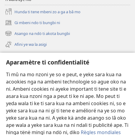
Hunda ti tene mbeni zo a ga a bâ mo
Gi mbeni ndo ti bungbi ni
(zi
mbeni
Asango na ndö ti akota bungbi
(zi
fini
mbeni
page)
Afini ye wa la asigi
fini
page)
Avidéo
Aparamètre ti confidentialité
Videos with Audio Descriptions
Ti mû na mo nzoni ye so e peut, e yeke sara kua na
Gi
acookies nga na ambeni technologie so ague oko na
ni. Ambeni cookies ni ayeke important ti tene site ti e
A-offrande
(zi
asara kua nzoni nga a peut ti ke ni ape. Mo peut ti
mbeni
yeda wala ti ke ti sara kua na ambeni cookies ni, so e
fini
BIBLIOTHÈQUE NA NDÖ TI INTERNET
yeke sara kua na ni gï ti tene e amélioré na ye so mo
(zi
page)
mbeni
yeke sara kua na ni. A yeke kä ande asango so lâ oko
®
JW Hub
fini
ape wala a yeke sara kua na ni ndali ti publicité ape. Ti
(zi
page)
mbeni
hinga tënë mingi na ndö ni, diko
Règles mondiales