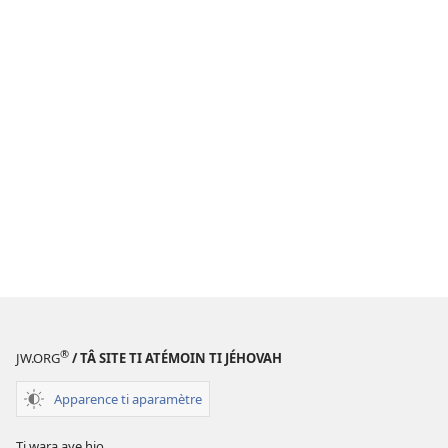
®
JW.ORG
/ TÂ SITE TI ATÉMOIN TI JÉHOVAH
Apparence ti aparamètre
Ti wara aye hio