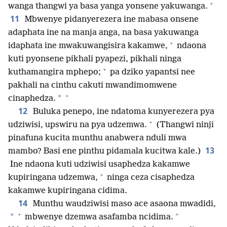
+
wanga thangwi ya basa yanga yonsene yakuwanga.
11
Mbwenye pidanyerezera ine mabasa onsene
adaphata ine na manja anga, na basa yakuwanga
+
idaphata ine mwakuwangisira kakamwe,
ndaona
kuti pyonsene pikhali pyapezi, pikhali ninga
+
kuthamangira mphepo;
pa dziko yapantsi nee
pakhali na cinthu cakuti mwandimomwene
+
*
cinaphedza.
12
Buluka penepo, ine ndatoma kunyerezera pya
+
udziwisi, upswiru na pya udzemwa.
(Thangwi ninji
pinafuna kucita munthu anabwera nduli mwa
13
mambo? Basi ene pinthu pidamala kucitwa kale.)
Ine ndaona kuti udziwisi usaphedza kakamwe
+
kupiringana udzemwa,
ninga ceza cisaphedza
kakamwe kupiringana cidima.
14
Munthu waudziwisi maso ace asaona mwadidi,
+
+
*
mbwenye dzemwa asafamba ncidima.