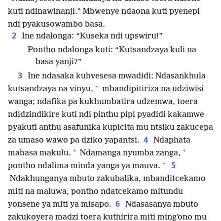
kuti ndinawinanji.” Mbwenye ndaona kuti pyenepi
ndi pyakusowambo basa.
2
Ine ndalonga: “Kuseka ndi upswiru!”
Pontho ndalonga kuti: “Kutsandzaya kuli na
basa yanji?”
3
Ine ndasaka kubvesesa mwadidi: Ndasankhula
+
kutsandzaya na vinyu,
mbandipitiriza na udziwisi
wanga; ndafika pa kukhumbatira udzemwa, toera
ndidzindikire kuti ndi pinthu pipi pyadidi kakamwe
pyakuti anthu asafunika kupicita mu ntsiku zakucepa
4
za umaso wawo pa dziko yapantsi.
Ndaphata
+
+
mabasa makulu.
Ndamanga nyumba zanga,
+
5
pontho ndalima minda yanga ya mauva.
Ndakhunganya mbuto zakubalika, mbanditcekamo
miti na maluwa, pontho ndatcekamo mitundu
6
yonsene ya miti ya misapo.
Ndasasanya mbuto
zakukoyera madzi toera kuthirira miti mingʼono mu