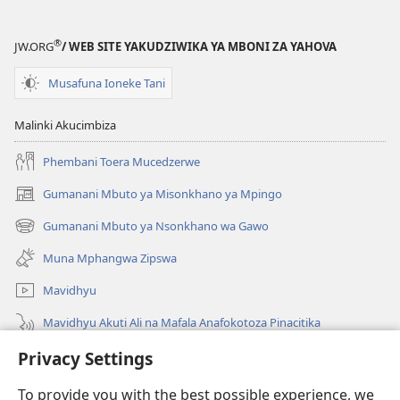
®
JW.ORG
/ WEB SITE YAKUDZIWIKA YA MBONI ZA YAHOVA
Musafuna Ioneke Tani
Malinki Akucimbiza
Phembani Toera Mucedzerwe
Gumanani Mbuto ya Misonkhano ya Mpingo
(opens
new
Gumanani Mbuto ya Nsonkhano wa Gawo
(opens
window)
new
Muna Mphangwa Zipswa
window)
Mavidhyu
Mavidhyu Akuti Ali na Mafala Anafokotoza Pinacitika
Fufudzani
Privacy Settings
To provide you with the best possible experience, we
Pyakupereka