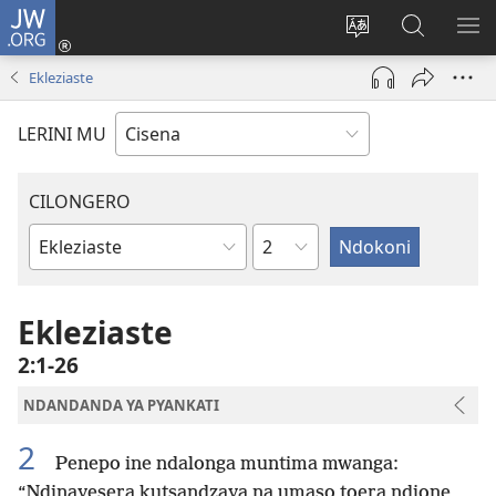
JW.ORG
Fungulani
(opens
Cinjani
Kufufudz
KU
new
cilongero
mu
ME
Ekleziaste
window)
ca
JW.ORG
site
LERINI MU
CILONGERO
Nsolo
Mabukhu
a
Bhibhlya
Ekleziaste
2:1-26
NDANDANDA YA PYANKATI
2
Penepo ine ndalonga muntima mwanga:
“Ndinayesera kutsandzaya na umaso toera ndione