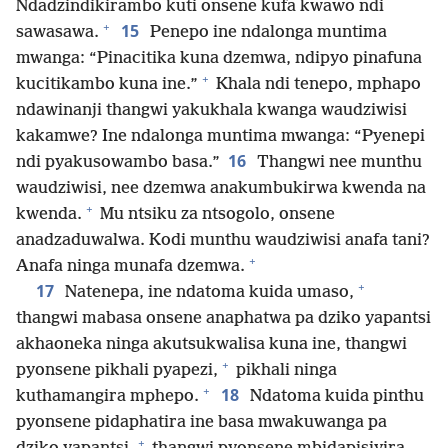
Ndadzindikirambo kuti onsene kufa kwawo ndi
+
15
sawasawa.
Penepo ine ndalonga muntima
mwanga: “Pinacitika kuna dzemwa, ndipyo pinafuna
+
kucitikambo kuna ine.”
Khala ndi tenepo, mphapo
ndawinanji thangwi yakukhala kwanga waudziwisi
kakamwe? Ine ndalonga muntima mwanga: “Pyenepi
16
ndi pyakusowambo basa.”
Thangwi nee munthu
waudziwisi, nee dzemwa anakumbukirwa kwenda na
+
kwenda.
Mu ntsiku za ntsogolo, onsene
anadzaduwalwa. Kodi munthu waudziwisi anafa tani?
+
Anafa ninga munafa dzemwa.
+
17
Natenepa, ine ndatoma kuida umaso,
thangwi mabasa onsene anaphatwa pa dziko yapantsi
akhaoneka ninga akutsukwalisa kuna ine, thangwi
+
pyonsene pikhali pyapezi,
pikhali ninga
+
18
kuthamangira mphepo.
Ndatoma kuida pinthu
pyonsene pidaphatira ine basa mwakuwanga pa
+