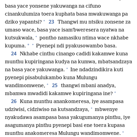
basa yace yonsene yakuwanga na cifuno
cinankulumiza toera kuphata basa mwakuwanga pa
+
23
dziko yapantsi?
Thangwi mu ntsiku zonsene za
umaso wace, basa yace isamʼbweresera nyatwa na
+
kutsukwala,
pontho namasiku ntima wace nkhabe
+
*
kupuma.
Pyenepi ndi pyakusowambo basa.
24
Nkhabe cinthu cinango cadidi kakamwe kuna
munthu kupiringana kudya na kumwa, mbatsandzaya
+
na basa yace yakuwanga.
Ine ndadzindikira kuti
pyenepi pisabulukambo kuna Mulungu
+
25
wandimomwene,
thangwi mbani anadya,
+
mbamwa mwadidi kakamwe kupiringana ine?
26
Kuna munthu anankomeresa, iye asampasa
+
udziwisi, cidziwiso na kutsandzaya,
mbwenye
nyakudawa asampasa basa yakugumanya pinthu, iye
asagumanya pinthu pyenepi basi ene toera kupasa
+
munthu anakomeresa Mulungu wandimomwene.