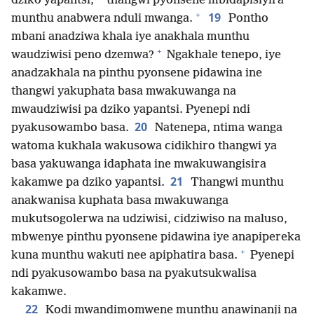
dziko yapantsi,
thangwi pyonsene mbidapisiyira
+
19
munthu anabwera nduli mwanga.
Pontho
mbani anadziwa khala iye anakhala munthu
+
waudziwisi peno dzemwa?
Ngakhale tenepo, iye
anadzakhala na pinthu pyonsene pidawina ine
thangwi yakuphata basa mwakuwanga na
mwaudziwisi pa dziko yapantsi. Pyenepi ndi
20
pyakusowambo basa.
Natenepa, ntima wanga
watoma kukhala wakusowa cidikhiro thangwi ya
basa yakuwanga idaphata ine mwakuwangisira
21
kakamwe pa dziko yapantsi.
Thangwi munthu
anakwanisa kuphata basa mwakuwanga
mukutsogolerwa na udziwisi, cidziwiso na maluso,
mbwenye pinthu pyonsene pidawina iye anapipereka
+
kuna munthu wakuti nee apiphatira basa.
Pyenepi
ndi pyakusowambo basa na pyakutsukwalisa
kakamwe.
22
Kodi mwandimomwene munthu anawinanji na