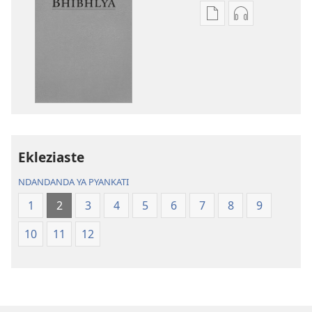
Njira
Njira
toera
toera
kubhaxari
kukopyari
Bhibhlya
Audhyo
ya
yakugravarw
Dziko
Bhibhlya
Ipswa
ya
(2022)
Dziko
Ipswa
Ekleziaste
(2022)
NDANDANDA YA PYANKATI
1
2
3
4
5
6
7
8
9
10
11
12