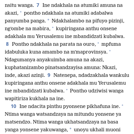
7
nsitu wanga.
Ine ndakhala na atumiki amuna na
+
akazi,
pontho ndakhala na atumiki adabalwa
*
panyumba panga.
Ndakhalambo na pifuyo pizinji,
+
ngʼombe na mabira,
kupiringana anthu onsene
adakhala mu Yerusalemu ine mbandidzati kubalwa.
+
8
Pontho ndakhala na parata na ouro,
mpfuma
+
idabuluka kuna amambo na mʼmaprovinsya.
Ndagumanya anyakuimba amuna na akazi,
kuphatanizambo pinatsandzayisa amuna: Nkazi,
9
inde, akazi azinji.
Natenepa, ndadzakhala wankulu
kupiringana anthu onsene adakhala mu Yerusalemu
+
ine mbandidzati kubalwa.
Pontho udziwisi wanga
wapitiriza kukhala na ine.
+
10
Ine ndacita pinthu pyonsene pikhafuna ine.
Ntima wanga watsandzaya na mitundu yonsene ya
matsendzo. Ntima wanga ukhatsandzaya na basa
*
yanga yonsene yakuwanga,
unoyu ukhali muoni