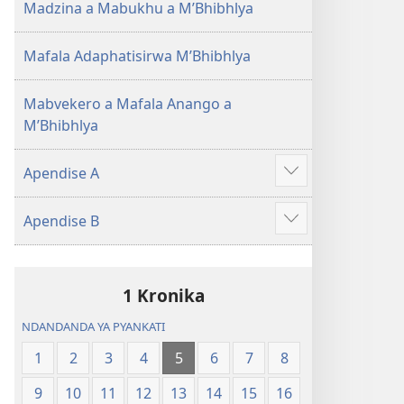
Madzina a Mabukhu a M’Bhibhlya
Mafala Adaphatisirwa M’Bhibhlya
Mabvekero a Mafala Anango a
M’Bhibhlya
Apendise A
Show
more
Apendise B
Show
more
1 Kronika
NDANDANDA YA PYANKATI
1
2
3
4
5
6
7
8
9
10
11
12
13
14
15
16