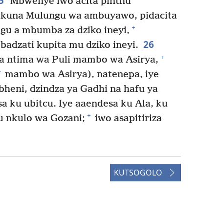
5
Mbwenye iwo acita pinthu
kuna Mulungu wa ambuyawo, pidacita
+
gu a mbumba za dziko ineyi,
26
adzati kupita mu dziko ineyi.
+
a ntima wa Puli mambo wa Asirya,
+
mambo wa Asirya), natenepa, iye
bheni, dzindza ya Gadhi na hafu ya
 ku ubitcu. Iye aaendesa ku Ala, ku
+
u nkulo wa Gozani;
iwo asapitiriza
.
KUTSOGOLO