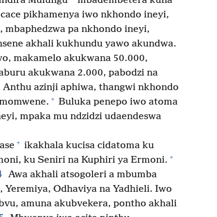
indira Mulungu
mbadembetera kuna
 cace pikhamenya iwo nkhondo ineyi,
, mbaphedzwa pa nkhondo ineyi,
onsene akhali kukhundu yawo akundwa.
wo, makamelo akukwana 50.000,
aburu akukwana 2.000, pabodzi na
Anthu azinji aphiwa, thangwi nkhondo
+
dimomwene.
Buluka penepo iwo atoma
eyi, mpaka mu ndzidzi udaendeswa
+
ase
ikakhala kucisa cidatoma ku
+
ni, ku Seniri na Kuphiri ya Ermoni.
4
Awa akhali atsogoleri a mbumba
eli, Yeremiya, Odhaviya na Yadhieli. Iwo
vu, amuna akubvekera, pontho akhali