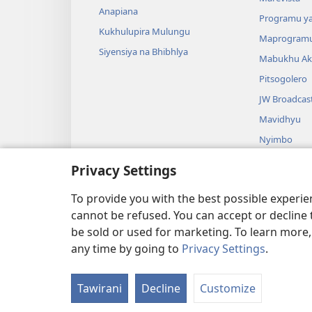
Anapiana
Programu y
Kukhulupira Mulungu
Maprogram
Siyensiya na Bhibhlya
Mabukhu Ak
Pitsogolero
JW Broadcas
Mavidhyu
Nyimbo
Madhrama a 
Privacy Settings
Kulerwi Kwa
Dhrama
To provide you with the best possible experi
cannot be refused. You can accept or decline 
be sold or used for marketing. To learn more
any time by going to
Privacy Settings
.
Copyright
© 2026 Watch Tower B
Tawirani
Decline
Customize