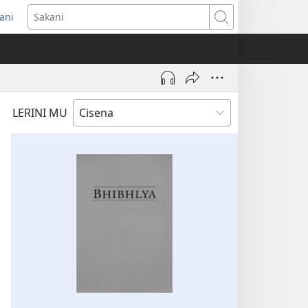
ani
ens
Sakani
dow)
LERINI MU