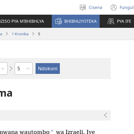
Cisena
Fungul
Sankhulani
(op
cilongero
new
ZISO PYA M’BHIBHLYA
BHIBHLIYOTEKA
PYA IFE
win
wa
1 Kronika
5
Nsolo
oma
*
mwana wautombo
wa Izraeli. Iye