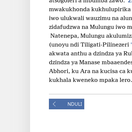
2
atsogoleri a mbumba zawo.
mwakukhonda kukhulupirika 
iwo ulukwali wauzimu na alun
zidafudzwa na Mulungu iwo mb
Natenepa, Mulungu akulumiz
(unoyu ndi Tiligati-Pilinezeri
akwata anthu a dzindza ya Ru
dzindza ya Manase mbaaendesa
Abhori, ku Ara na kucisa ca k
kukhala kweneko mpaka lero
NDULI