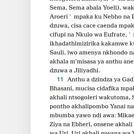
Sema, Sema abala Yoeli), wak
+
Aroeri
mpaka ku Nebho na B
dzuwa, cisa cace caenda mpa
+
cifupi na Nkulo wa Eufrate,
ikhadathimizirika kakamwe kuc
Sauli, iwo amenya nkhondo n
akhala m’misasa ya anthu an
dzuwa a Jiliyadhi.
11
Anthu a dzindza ya Gadh
Bhasani, mucisa cidafika mpa
akhali ntsogoleri wakutoma, 
pontho akhalipombo Yanai na 
mbumba yawo ndi awa: Mikael
Ziya na Ebheri, onsene akhal
wa Uri, Uri akhali mwana wa