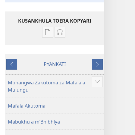
KUSANKHULA TOERA KOPYARI
Njira
Njira
toera
toera
kubhaxari
kukopyari
Bhibhlya
Audhyo
PYANKATI
ya
yakugravarwi
NDULI
KUTSOGOLO
Dziko
Bhibhlya
Ipswa
ya
Mphangwa Zakutoma za Mafala a
Show
(2022)
Dziko
Mulungu
more
Ipswa
(2022)
Mafala Akutoma
Mabukhu a m’Bhibhlya