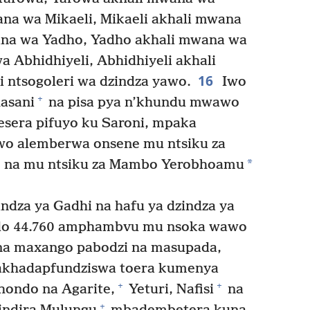
wana wa Mikaeli, Mikaeli akhali mwana
wana wa Yadho, Yadho akhali mwana wa
 Abhidhiyeli, Abhidhiyeli akhali
16
 ntsogoleri wa dzindza yawo.
Iwo
+
asani
na pisa pya n’khundu mwawo
sera pifuyo ku Saroni, mpaka
wo alemberwa onsene mu ntsiku za
*
 na mu ntsiku za Mambo Yerobhoamu
ndza ya Gadhi na hafu ya dzindza ya
do 44.760 amphambvu mu nsoka wawo
na maxango pabodzi na masupada,
 akhadapfundziswa toera kumenya
+
+
ondo na Agarite,
Yeturi, Nafisi
na
+