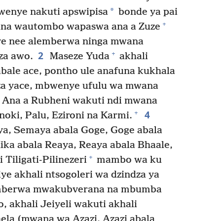
*
enye nakuti apswipisa
bonde ya pai
+
ana wautombo wapaswa ana a Zuze
iye nee alemberwa ninga mwana
2
+
za awo.
Maseze Yuda
akhali
bale ace, pontho ule anafuna kukhala
za yace, mbwenye ufulu wa mwana
Ana a Rubheni wakuti ndi mwana
4
+
oki, Palu, Ezironi na Karmi.
a, Semaya abala Goge, Goge abala
ika abala Reaya, Reaya abala Bhaale,
+
Tiligati-Pilinezeri
mambo wa ku
ye akhali ntsogoleri wa dzindza ya
emberwa mwakubverana na mbumba
 akhali Jeiyeli wakuti akhali
ela (mwana wa Azazi, Azazi abala