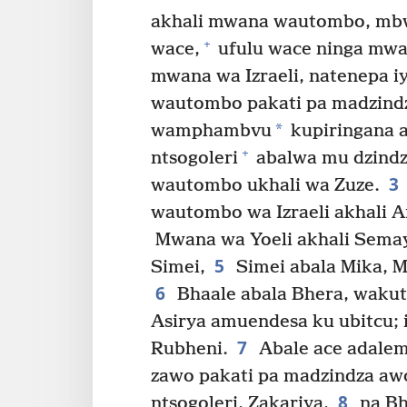
akhali mwana wautombo, mbw
+
wace,
ufulu wace ninga mw
mwana wa Izraeli, natenepa 
wautombo pakati pa madzind
*
wamphambvu
kupiringana a
+
ntsogoleri
abalwa mu dzind
3
wautombo ukhali wa Zuze.
wautombo wa Izraeli akhali An
Mwana wa Yoeli akhali Semay
5
Simei,
Simei abala Mika, M
6
Bhaale abala Bhera, wakuti 
Asirya amuendesa ku ubitcu; i
7
Rubheni.
Abale ace adal
zawo pakati pa madzindza awo,
8
ntsogoleri, Zakariya,
na Bh