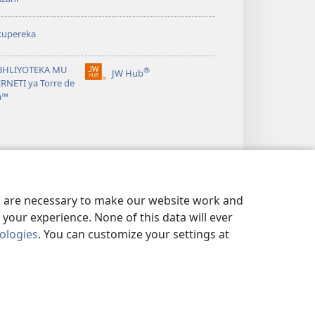
kupereka
BHLIYOTEKA MU
®
JW Hub
(opens
RNETI ya Torre de
new
a™
window)
es are necessary to make our website work and
your experience. None of this data will ever
nologies
. You can customize your settings at
ISOBISO
|
PRIVACY SETTINGS