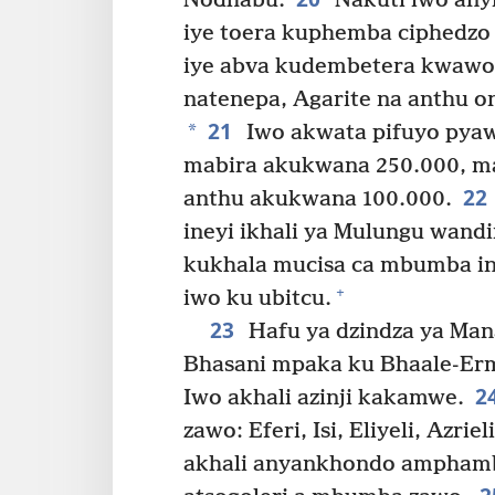
Nodhabu.
Nakuti iwo any
iye toera kuphemba ciphedzo
iye abva kudembetera kwawo
natenepa, Agarite na anthu 
21
*
Iwo akwata pifuyo pya
mabira akukwana 250.000, m
22
anthu akukwana 100.000.
ineyi ikhali ya Mulungu wan
kukhala mucisa ca mbumba in
+
iwo ku ubitcu.
23
Hafu ya dzindza ya Man
Bhasani mpaka ku Bhaale-Ermo
2
Iwo akhali azinji kakamwe.
zawo: Eferi, Isi, Eliyeli, Azri
akhali anyankhondo amphamb