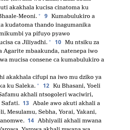
uti akakhala kucisa cinatoma ku
9
+
haale-Meoni.
Kumabulukiro a
ka kudatoma thando inagumanika
mikumbi ya pifuyo pyawo
10
+
isa ca Jiliyadhi.
Mu ntsiku za
a Agarite mbaakunda, natenepa iwo
ewa mucisa consene ca kumabulukiro a
i akakhala cifupi na iwo mu dziko ya
12
+
ka ku Saleka.
Ku Bhasani, Yoeli
Safamu akhali ntsogoleri waciwiri,
13
Safati.
Abale awo akuti akhali a
i, Mesulamu, Sebha, Yorai, Yakani,
14
i anomwe.
Abhiyaili akhali mwana
 Yarowa, Yarowa akhali mwana wa