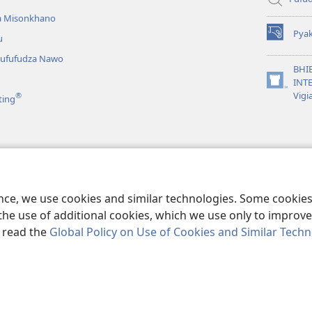
a Misonkhano
Pya
u
(opens
new
ufufudza Nawo
window)
BHI
INTE
(opens
Vigi
®
ting
new
window)
m’Bhibhlya
 Bhibhlya Ninga
ence, we use cookies and similar technologies. Some cooki
the use of additional cookies, which we use only to improve 
, read the
Global Policy on Use of Cookies and Similar Tech
ible and Tract Society of Pennsylvania.
NJIRA TOERA KUPHATISIRA
|
CIB