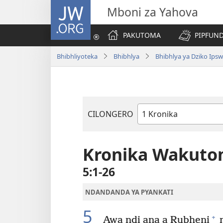
JW.ORG
Mboni za Yahova
PAKUTOMA
PIPFUND
Bhibhliyoteka
Bhibhlya
Bhibhlya ya Dziko Ips
CILONGERO
Mabukhu
a
Bhibhlya
Kronika Wakut
5:1-26
NDANDANDA YA PYANKATI
5
+
Awa ndi ana a Rubheni