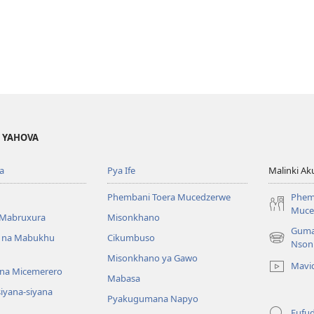
A YAHOVA
a
Pya Ife
Malinki Ak
Phembani Toera Mucedzerwe
Phem
Muce
Mabruxura
Misonkhano
Guma
 na Mabukhu
Cikumbuso
(opens
Nson
new
Misonkhano ya Gawo
Mavi
window)
na Micemerero
Mabasa
iyana-siyana
Pyakugumana Napyo
Fufud