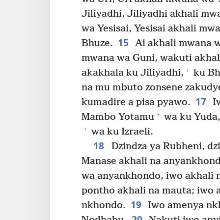
Jiliyadhi, Jiliyadhi akhali m
wa Yesisai, Yesisai akhali m
15
Bhuze.
Ai akhali mwana wa
mwana wa Guni, wakuti akhali
+
akakhala ku Jiliyadhi,
ku Bh
na mu mbuto zonsene zakudye
17
kumadire a pisa pyawo.
I
+
Mambo Yotamu
wa ku Yuda,
+
wa ku Izraeli.
18
Dzindza ya Rubheni, dzi
Manase akhali na anyankhon
wa anyankhondo, iwo akhali 
pontho akhali na mauta; iwo
19
nkhondo.
Iwo amenya nkh
20