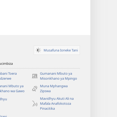
Musafuna Ioneke Tani
ucimbiza
bani Toera
Gumanani Mbuto ya
(opens
dzerwe
Misonkhano ya Mpingo
new
nani Mbuto ya
Muna Mphangwa
window)
khano wa Gawo
Zipswa
Mavidhyu Akuti Ali na
dhyu
Mafala Anafokotoza
Pinacitika
zani