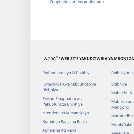
Copyrights for this publication
®
JW.ORG
/ WEB SITE YAKUDZIWIKA YA MBONI Z
Pipfundziso pya M’Bhibhlya
Bhibhliyotek
Kutawirwa Kwa Mibvundzo ya
Bhibhlya
Bhibhlya
Mabukhu & 
Pinthu Pinaphatisirwa
Mabhruxura
Pakupfundza Bhibhlya
Mang’ono
Ntendere na Kutsandzaya
Matratadho 
Kumanga Banja na Banja
Misolo Yakus
Aphale na Atsikana
Marevista