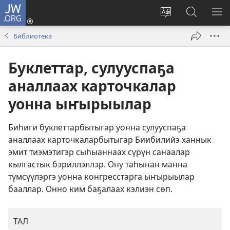
JW.ORG
Киирии
(opens
Change
Jw.org
МЕ
new
site
сайтка
КӨ
Библиотека
window)
language
көрдөөһ
Буклеттар, сулууспаҕа
аналлаах карточкалар
уонна ыҥырыылар
Биһиги буклеттарбытыгар уонна сулууспаҕа
аналлаах карточкаларбытыгар Биибилийэ ханнык
эмит тиэмэтигэр сыһыаннаах сүрүн санаалар
кылгастык бэриллэллэр. Ону таһынан манна
түмсүүлэргэ уонна конгресстарга ыҥырыылар
бааллар. Онно ким баҕалаах кэлиэн сөп.
ТАЛ