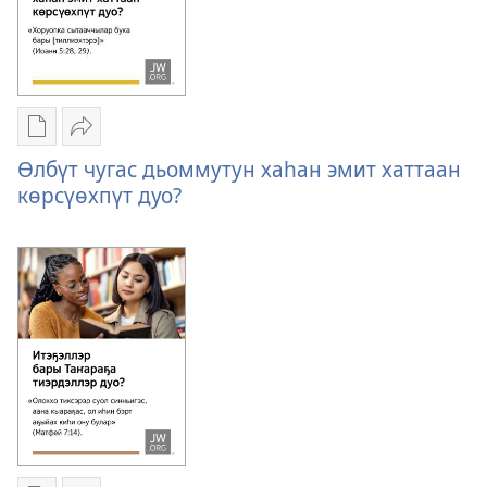
кыаллыа
дуо?
Публикациялар
Үллэстии
электроннай
Өлбүт
Өлбүт чугас дьоммутун хаһан эмит хаттаан
көрүҥнэрин
чугас
көрсүөхпүт дуо?
загрузкалара
дьоммутун
Өлбүт
хаһан
чугас
эмит
дьоммутун
хаттаан
хаһан
көрсүөхпүт
эмит
дуо?
хаттаан
көрсүөхпүт
дуо?