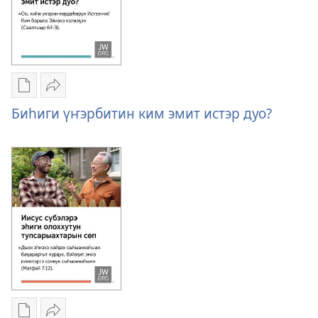
Публикациялар
Үллэстии
электроннай
Биһиги
Биһиги үҥэрбитин ким эмит истэр дуо?
көрүҥнэрин
үҥэрбитин
загрузкалара
ким
Биһиги
эмит
үҥэрбитин
истэр
ким
дуо?
эмит
истэр
дуо?