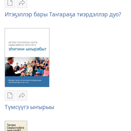
Публикациялар
Үллэстии
электроннай
Итэҕэллэр
Итэҕэллэр бары Таҥараҕа тиэрдэллэр дуо?
көрүҥнэрин
бары
загрузкалара
Таҥараҕа
Итэҕэллэр
тиэрдэллэр
бары
дуо?
Таҥараҕа
тиэрдэллэр
дуо?
Публикациялар
Үллэстии
электроннай
Түмсүүгэ
Түмсүүгэ ыҥырыы
көрүҥнэрин
ыҥырыы
загрузкалара
Түмсүүгэ