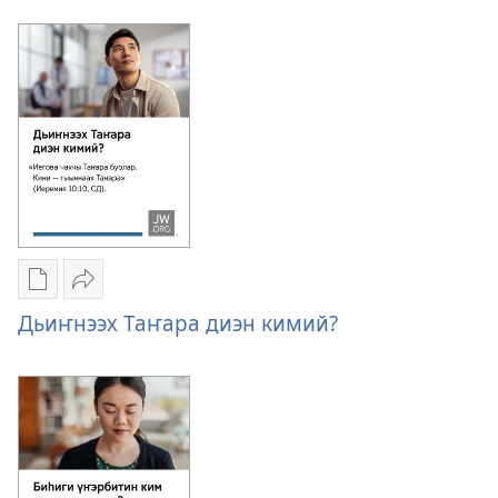
загрузкалара
дьоло
Дьиэ
туохтан
кэргэн
тутулуктааҕый?
дьоло
туохтан
тутулуктааҕый?
Публикациялар
Үллэстии
электроннай
Дьиҥнээх
Дьиҥнээх Таҥара диэн кимий?
көрүҥнэрин
Таҥара
загрузкалара
диэн
Дьиҥнээх
кимий?
Таҥара
диэн
кимий?