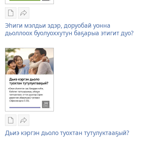
Публикациялар
Үллэстии
электроннай
Эһиги
Эһиги мэлдьи эдэр, доруобай уонна
көрүҥнэрин
мэлдьи
дьоллоох буолуоххутун баҕарыа этигит дуо?
загрузкалара
эдэр,
Эһиги
доруобай
мэлдьи
уонна
эдэр,
дьоллоох
доруобай
буолуоххутун
уонна
баҕарыа
дьоллоох
этигит
буолуоххутун
дуо?
баҕарыа
этигит
дуо?
Публикациялар
Үллэстии
электроннай
Дьиэ
Дьиэ кэргэн дьоло туохтан тутулуктааҕый?
көрүҥнэрин
кэргэн