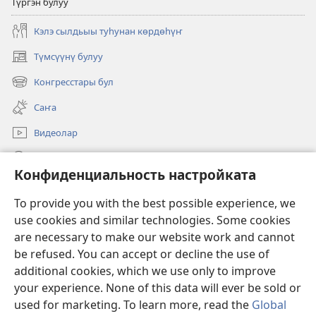
Түргэн булуу
Кэлэ сылдьыы туһунан көрдөһүҥ
Түмсүүнү булуу
(opens
new
Конгресстары бул
(opens
window)
new
Саҥа
window)
Видеолар
Көрдөөһүн
Конфиденциальность настройката
Сиэртибэлээһин
(opens
To provide you with the best possible experience, we
new
use cookies and similar technologies. Some cookies
window)
Харабыл башнятын ОНЛАЙН-БИБЛИОТЕКАТА™
are necessary to make our website work and cannot
(opens
new
be refused. You can accept or decline the use of
®
JW Hub
window)
additional cookies, which we use only to improve
(opens
new
your experience. None of this data will ever be sold or
window)
used for marketing. To learn more, read the
Global