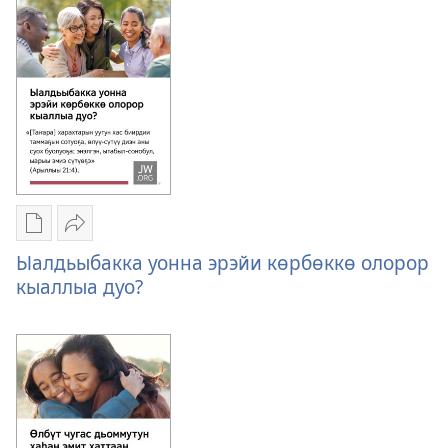
Саарыстыбата
барытын
биһиги
быһаарыа
кыһалҕаларбытын
барытын
быһаарыа
Публикациялар
Үллэстии
электроннай
Ыалдьыбакка
Ыалдьыбакка уонна эрэйи көрбөккө олорор
көрүҥнэрин
уонна
кыаллыа дуо?
загрузкалара
эрэйи
Ыалдьыбакка
көрбөккө
уонна
олорор
эрэйи
кыаллыа
көрбөккө
дуо?
олорор