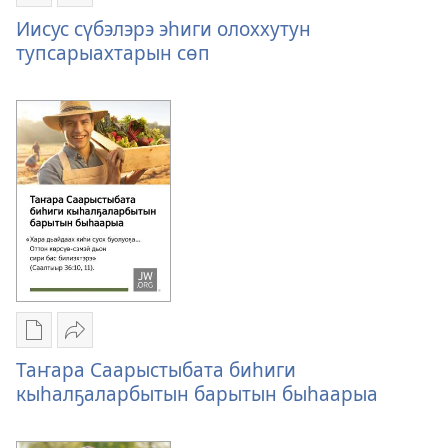
Публикациялар
Үллэстии
электроннай
Иисус
Иисус сүбэлэрэ эһиги олоххутун
көрүҥнэрин
сүбэлэрэ
тупсарыахтарын сөп
загрузкалара
эһиги
Иисус
олоххутун
сүбэлэрэ
тупсарыахтарын
эһиги
сөп
олоххутун
тупсарыахтарын
сөп
Публикациялар
Үллэстии
электроннай
Таҥара
Таҥара Саарыстыбата биһиги
көрүҥнэрин
Саарыстыбата
кыһалҕаларбытын барытын быһаарыа
загрузкалара
биһиги
Таҥара
кыһалҕаларбытын