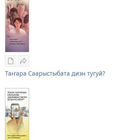
ыҥырыы
Публикациялар
Үллэстии
электроннай
Таҥара
Таҥара Саарыстыбата диэн тугуй?
көрүҥнэрин
Саарыстыбата
загрузкалара
диэн
Таҥара
тугуй?
Саарыстыбата
диэн
тугуй?