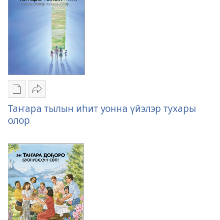
иһит
Публикациялар
Үллэстии
электроннай
Таҥара
Таҥара тылын иһит уонна үйэлэр тухары
көрүҥнэрин
тылын
олор
загрузкалара
иһит
Таҥара
уонна
тылын
үйэлэр
иһит
тухары
уонна
олор
үйэлэр
тухары
олор