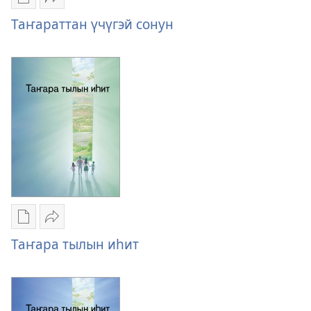
Публикациялар
Үллэстии
электроннай
Таҥараттан
Таҥараттан үчүгэй сонун
көрүҥнэрин
үчүгэй
загрузкалара
сонун
Таҥараттан
үчүгэй
сонун
Публикациялар
Үллэстии
электроннай
Таҥара
Таҥара тылын иһит
көрүҥнэрин
тылын
загрузкалара
иһит
Таҥара
тылын