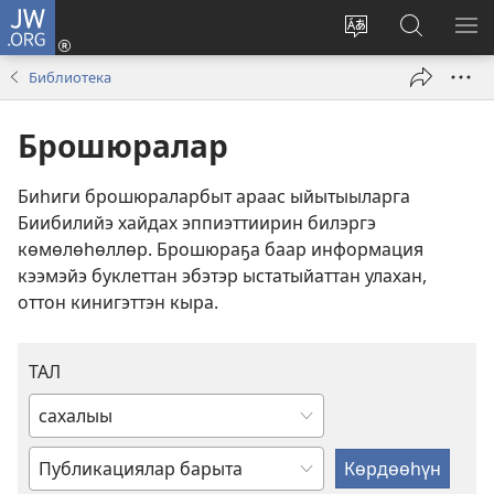
JW.ORG
Киирии
(opens
Change
Jw.org
МЕ
new
site
сайтка
КӨ
Библиотека
window)
language
көрдөөһ
Брошюралар
Биһиги брошюраларбыт араас ыйытыыларга
Биибилийэ хайдах эппиэттиирин билэргэ
көмөлөһөллөр. Брошюраҕа баар информация
кээмэйэ буклеттан эбэтэр ыстатыйаттан улахан,
оттон кинигэттэн кыра.
ТАЛ
Тылы
киллэриҥ
Публикациялары
эбэтэр
киллэриҥ