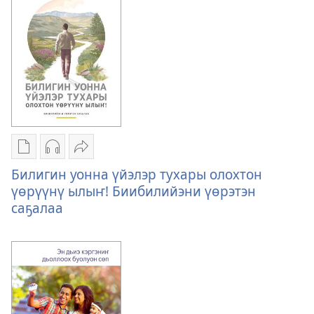
кэмигэр
былаана
Биибилийэ
ааҕыытын
былаана
Публикациялар
Аудиоустуулар
Үллэстии
электроннай
загрузкаларын
Билигин
Билигин уонна үйэлэр тухары олохтон
көрүҥнэрин
көрүҥнэрэ
уонна
үөрүүнү ылыҥ! Биибилийэни үөрэтэн
загрузкалара
Билигин
үйэлэр
саҕалаа
Билигин
уонна
тухары
уонна
үйэлэр
олохтон
үйэлэр
тухары
үөрүүнү
тухары
олохтон
ылыҥ!
олохтон
үөрүүнү
Биибилийэни
үөрүүнү
ылыҥ!
үөрэтэн