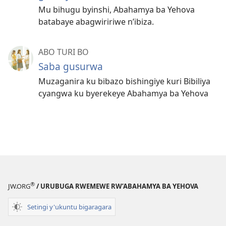
Mu bihugu byinshi, Abahamya ba Yehova
batabaye abagwiririwe n’ibiza.
ABO TURI BO
Saba gusurwa
Muzaganira ku bibazo bishingiye kuri Bibiliya
cyangwa ku byerekeye Abahamya ba Yehova
®
JW.ORG
/ URUBUGA RWEMEWE RW’ABAHAMYA BA YEHOVA
Setingi y'ukuntu bigaragara