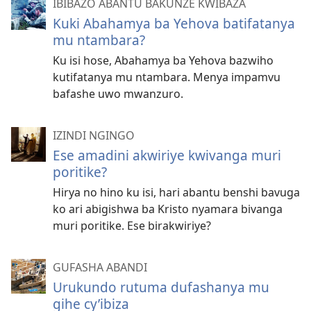
IBIBAZO ABANTU BAKUNZE KWIBAZA
Kuki Abahamya ba Yehova batifatanya
mu ntambara?
Ku isi hose, Abahamya ba Yehova bazwiho
kutifatanya mu ntambara. Menya impamvu
bafashe uwo mwanzuro.
IZINDI NGINGO
Ese amadini akwiriye kwivanga muri
poritike?
Hirya no hino ku isi, hari abantu benshi bavuga
ko ari abigishwa ba Kristo nyamara bivanga
muri poritike. Ese birakwiriye?
GUFASHA ABANDI
Urukundo rutuma dufashanya mu
gihe cy’ibiza