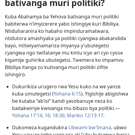
bativanga muri politiki?
Kuba Abahamya ba Yehova bativanga muri politiki
babiterwa n’imyizerere yabo ishingiye kuri Bibiliya.
Ntiduharanira ko habaho impinduramatwara,
ntidutora amashyaka ya politiki cyangwa abakandida
bayo, ntitwiyamamariza imyanya y’ubutegetsi
cyangwa ngo twifatanye mu kintu icyo ari cyo cyose
kigamije guhirika ubutegetsi. Twemera ko impamvu
Bibiliya itanga zo kutivanga muri politiki zifite
ishingiro.
Dukurikiza urugero rwa Yesu kuko na we yanze
kuba umutegetsi (
Yohana 6:​15
). Yigishije abigishwa
be kutaba “ab’isi” kandi yasobanuye neza ko
badakwiriye kwivanga mu bibazo bya politiki.​—
Yohana 17:14,
16;
18:36;
Mariko 12:13-17
.
Dukomeza kugandukira
Ubwami bw’Imana
, ubwo
Yesu yavuze igihe yagiraga ati “ubu butumwa bwiza