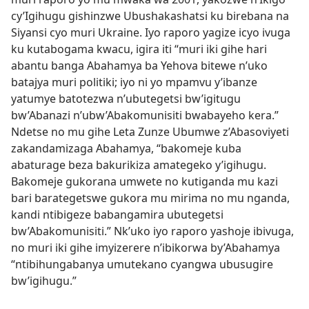
cy’Igihugu gishinzwe Ubushakashatsi ku birebana na
Siyansi cyo muri Ukraine. Iyo raporo yagize icyo ivuga
ku kutabogama kwacu, igira iti “muri iki gihe hari
abantu banga Abahamya ba Yehova bitewe n’uko
batajya muri politiki; iyo ni yo mpamvu y’ibanze
yatumye batotezwa n’ubutegetsi bw’igitugu
bw’Abanazi n’ubw’Abakomunisiti bwabayeho kera.”
Ndetse no mu gihe Leta Zunze Ubumwe z’Abasoviyeti
zakandamizaga Abahamya, “bakomeje kuba
abaturage beza bakurikiza amategeko y’igihugu.
Bakomeje gukorana umwete no kutiganda mu kazi
bari barategetswe gukora mu mirima no mu nganda,
kandi ntibigeze babangamira ubutegetsi
bw’Abakomunisiti.” Nk’uko iyo raporo yashoje ibivuga,
no muri iki gihe imyizerere n’ibikorwa by’Abahamya
“ntibihungabanya umutekano cyangwa ubusugire
bw’igihugu.”