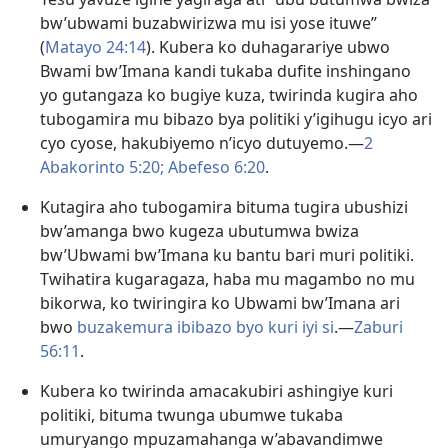
bw’ubwami buzabwirizwa mu isi yose ituwe”
(
Matayo 24:14
). Kubera ko duhagarariye ubwo
Bwami bw’Imana kandi tukaba dufite inshingano
yo gutangaza ko bugiye kuza, twirinda kugira aho
tubogamira mu bibazo bya politiki y’igihugu icyo ari
cyo cyose, hakubiyemo n’icyo dutuyemo.​—
2
Abakorinto 5:20;
Abefeso 6:20
.
Kutagira aho tubogamira bituma tugira ubushizi
bw’amanga bwo kugeza ubutumwa bwiza
bw’Ubwami bw’Imana ku bantu bari muri politiki.
Twihatira kugaragaza, haba mu magambo no mu
bikorwa, ko twiringira ko Ubwami bw’Imana ari
bwo
buzakemura ibibazo byo kuri iyi si
.​—
Zaburi
56:11
.
Kubera ko twirinda amacakubiri ashingiye kuri
politiki, bituma twunga ubumwe tukaba
umuryango mpuzamahanga w’abavandimwe