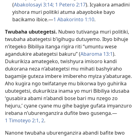
(
Abakolosayi 3:14;
1 Petero 2:17
). Icyakora amadini
yishora muri politiki atuma abayoboke bayo
bacikamo ibice.​—
1 Abakorinto 1:10
.
Twubaha ubutegetsi.
Nubwo tutivanga muri politiki,
twubaha abategetsi b’igihugu dutuyemo. Ibyo bihuje
n’itegeko Bibiliya itanga rigira riti “umuntu wese
agandukire abategetsi bakuru” (
Abaroma 13:1
).
Dukurikiza amategeko, twishyura imisoro kandi
dukorana neza n’abategetsi mu mihati bashyiraho
bagamije guteza imbere imibereho myiza y’abaturage.
Aho kugira ngo twifatanye mu bikorwa byo guhirika
ubutegetsi, dukurikiza inama yo muri Bibiliya idusaba
‘gusabira abami n’abandi bose bari mu nzego zo
hejuru,’ cyane cyane mu gihe bagiye gufata imyanzuro
irebana n’uburenganzira dufite bwo gusenga.​—
1 Timoteyo 2:​1, 2
.
Nanone twubaha uburenganzira abandi bafite bwo