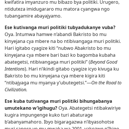
kwifatira imyanzuro mu bibazo bya politiki. Urugero,
ntiduteza imidugararo mu matora cyangwa ngo
tubangamire abayajyamo.
Ese kutivanga muri politiki tubyadukanye vuba?
Oya. Intumwa hamwe n’abandi Bakristo bo mu
kinyejana cya mbere na bo ntibivangaga muri politiki.
Hari igitabo cyagize kiti “nubwo Abakristo bo mu
kinyejana cya mbere bari bazi ko bagomba kubaha
abategetsi, ntibivangaga muri politiki” (
Beyond Good
Intentions
). Hari n’ikindi gitabo cyagize icyo kivuga ku
Bakristo bo mu kinyejana cya mbere kigira kiti
“ntibajyaga mu myanya y’ubutegetsi.”—
On the Road to
Civilization.
Ese kuba tutivanga muri politiki bihungabanya
umutekano w’igihugu?
Oya. Abategetsi ntibakwiriye
kugira impungenge kuko turi abaturage
b’abanyamahoro. Ibyo bigaragazwa n’ibyasohotse
muri raporo yo mu mwaka wa 2001, yakozwe n’Ikigo