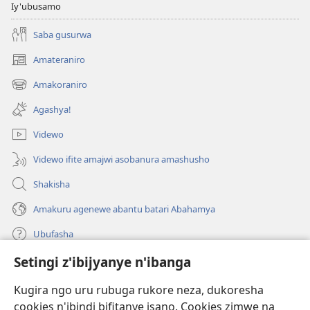
Iy'ubusamo
Saba gusurwa
Amateraniro
(ifungukire
ahandi)
Amakoraniro
(ifungukire
ahandi)
Agashya!
Videwo
Videwo ifite amajwi asobanura amashusho
Shakisha
Amakuru agenewe abantu batari Abahamya
Ubufasha
Setingi z'ibijyanye n'ibanga
Gutanga impano
(ifungukire
ahandi)
Kugira ngo uru rubuga rukore neza, dukoresha
cookies n'ibindi bifitanye isano. Cookies zimwe na
Isomero ryo kuri interineti rya Watchtower