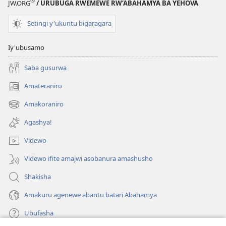
®
JW.ORG
/ URUBUGA RWEMEWE RW’ABAHAMYA BA YEHOVA
Setingi y'ukuntu bigaragara
Iy'ubusamo
Saba gusurwa
Amateraniro
(ifungukire
ahandi)
Amakoraniro
(ifungukire
ahandi)
Agashya!
Videwo
Videwo ifite amajwi asobanura amashusho
Shakisha
Amakuru agenewe abantu batari Abahamya
Ubufasha