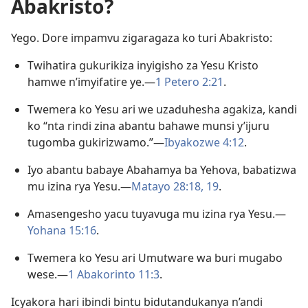
Abakristo?
Yego. Dore impamvu zigaragaza ko turi Abakristo:
Twihatira gukurikiza inyigisho za Yesu Kristo
hamwe n’imyifatire ye.​—
1 Petero 2:21
.
Twemera ko Yesu ari we uzaduhesha agakiza, kandi
ko “nta rindi zina abantu bahawe munsi y’ijuru
tugomba gukirizwamo.”​—
Ibyakozwe 4:12
.
Iyo abantu babaye Abahamya ba Yehova, babatizwa
mu izina rya Yesu.​—
Matayo 28:18, 19
.
Amasengesho yacu tuyavuga mu izina rya Yesu.​—
Yohana 15:16
.
Twemera ko Yesu ari Umutware wa buri mugabo
wese.​—
1 Abakorinto 11:3
.
Icyakora hari ibindi bintu bidutandukanya n’andi