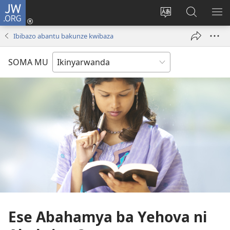
JW.ORG
Injira
(ifungukire
Hindura
Shakisha
GA
ahandi)
ururimi
kuri
ME
Ibibazo abantu bakunze kwibaza
JW.ORG
SOMA MU
Ese Abahamya ba Yehova ni