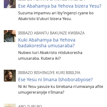
Ese Abahamya ba Yehova bizera Yesu?
Suzuma impamvu ari iby’ingenzi cyane ko
Abakristo b’ukuri bizera Yesu.
IBIBAZO ABANTU BAKUNZE KWIBAZA
Kuki Abahamya ba Yehova
badakoresha umusaraba?
Nubwo turi Abakristo ntidukoresha
umusaraba. Kubera iki?
IBIBAZO BISHINGIYE KURI BIBILIYA
Ese Yesu ni Imana Ishoborabyose?
Ni iki Yesu yavuze ku birebana n’umwanya afite
umugereranyije n’Imana?
ABO TURI BO