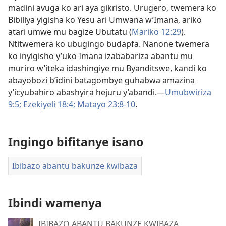
madini avuga ko ari aya gikristo. Urugero, twemera ko
Bibiliya yigisha ko Yesu ari Umwana w’Imana, ariko
atari umwe mu bagize Ubutatu (
Mariko 12:29
).
Ntitwemera ko ubugingo budapfa. Nanone twemera
ko inyigisho y’uko Imana izababariza abantu mu
muriro w’iteka idashingiye mu Byanditswe, kandi ko
abayobozi b’idini batagombye guhabwa amazina
y’icyubahiro abashyira hejuru y’abandi.​—
Umubwiriza
9:5;
Ezekiyeli 18:4;
Matayo 23:8-10
.
Ingingo bifitanye isano
Ibibazo abantu bakunze kwibaza
Ibindi wamenya
IBIBAZO ABANTU BAKUNZE KWIBAZA