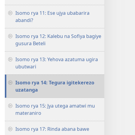
Isomo rya 11: Ese ujya ubabarira
abandi?
Isomo rya 12: Kalebu na Sofiya bagiye
gusura Beteli
Isomo rya 13: Yehova azatuma ugira
ubutwari
Isomo rya 14: Tegura igitekerezo
uzatanga
Isomo rya 15: Jya utega amatwi mu
materaniro
Isomo rya 17: Rinda abana bawe