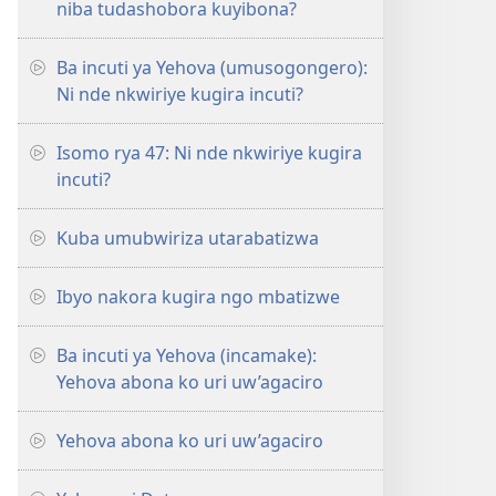
niba tudashobora kuyibona?
Ba incuti ya Yehova (umusogongero):
Ni nde nkwiriye kugira incuti?
Isomo rya 47: Ni nde nkwiriye kugira
incuti?
Kuba umubwiriza utarabatizwa
Ibyo nakora kugira ngo mbatizwe
Ba incuti ya Yehova (incamake):
Yehova abona ko uri uw’agaciro
Yehova abona ko uri uw’agaciro