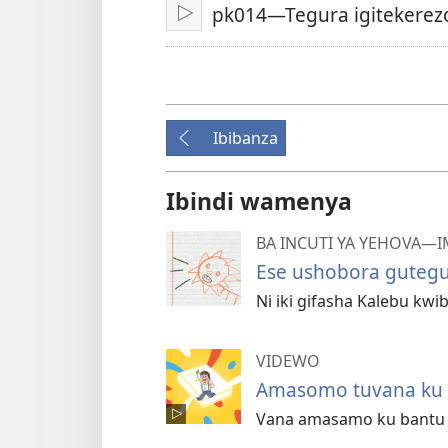
pk014—Tegura igitekerez
Fungura
Ibibanza
Ibindi wamenya
BA INCUTI YA YEHOVA—
Ese ushobora gutegu
Ni iki gifasha Kalebu kwi
VIDEWO
Amasomo tuvana ku n
Vana amasamo ku bantu b