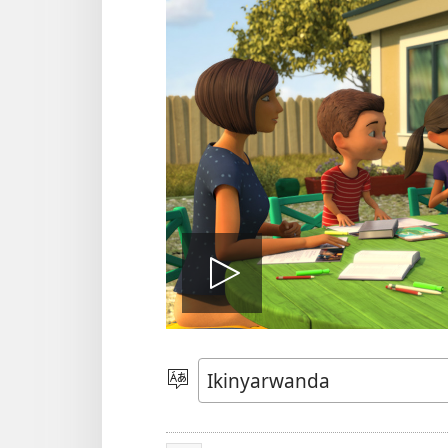
Fungura
videwo
Toranya
ururimi