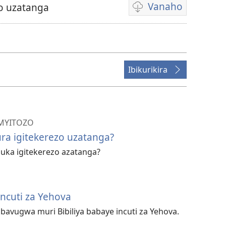
Vanaho
o uzatanga
Uburyo
bwo
kuvanaho
videwo
Ibikurikira
IMYITOZO
ra igitekerezo uzatanga?
buka igitekerezo azatanga?
cuti za Yehova
avugwa muri Bibiliya babaye incuti za Yehova.