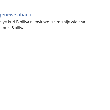
igenewe abana
iye kuri Bibiliya n’imyitozo ishimishije wigisha
uri Bibiliya.