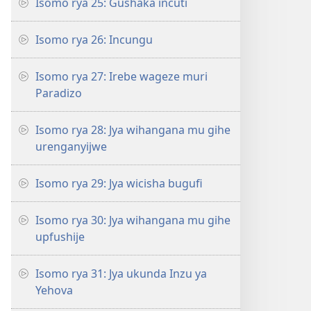
Isomo rya 25: Gushaka incuti
Isomo rya 26: Incungu
Isomo rya 27: Irebe wageze muri
Paradizo
Isomo rya 28: Jya wihangana mu gihe
urenganyijwe
Isomo rya 29: Jya wicisha bugufi
Isomo rya 30: Jya wihangana mu gihe
upfushije
Isomo rya 31: Jya ukunda Inzu ya
Yehova