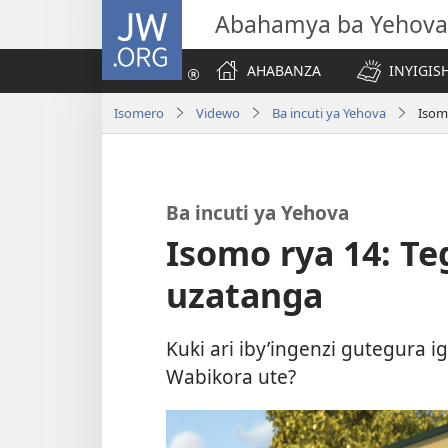
JW.ORG
Abahamya ba Yehova
AHABANZA
INYIGISH
Isomero
Videwo
Ba incuti ya Yehova
Isom
Ba incuti ya Yehova
Isomo rya 14: Te
uzatanga
Kuki ari iby’ingenzi gutegura 
Wabikora ute?