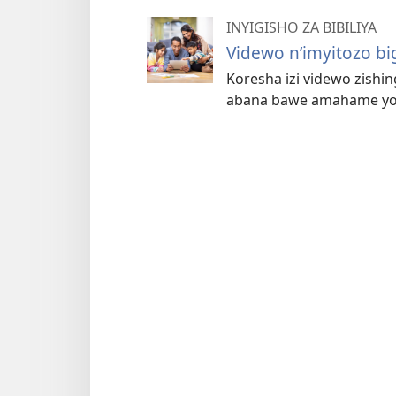
INYIGISHO ZA BIBILIYA
Videwo n’imyitozo b
Koresha izi videwo zishing
abana bawe amahame yo m