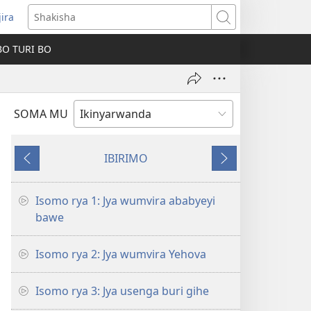
jira
fungukire
Shakisha
handi)
BO TURI BO
SOMA MU
IBIRIMO
Ibibanza
Ibikurikira
Isomo rya 1: Jya wumvira ababyeyi
bawe
Isomo rya 2: Jya wumvira Yehova
Isomo rya 3: Jya usenga buri gihe