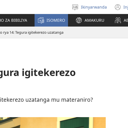
Ikinyarwanda
In
Hitamo
(i
ururimi
a
O ZA BIBILIYA
ISOMERO
AMAKURU
A
o rya 14: Tegura igitekerezo uzatanga
gura igitekerezo
igitekerezo uzatanga mu materaniro?