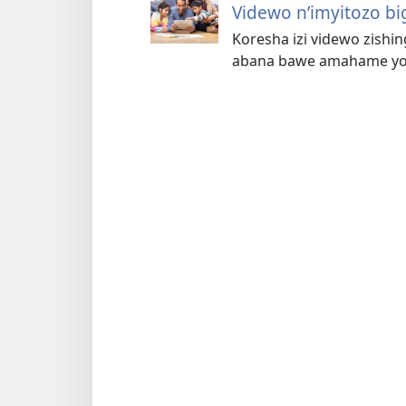
Videwo n’imyitozo b
Koresha izi videwo zishing
abana bawe amahame yo m