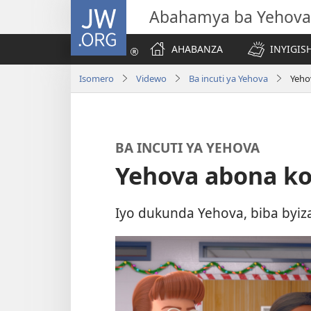
JW.ORG
Abahamya ba Yehova
AHABANZA
INYIGISH
Isomero
Videwo
Ba incuti ya Yehova
Yeho
BA INCUTI YA YEHOVA
Yehova abona ko
Iyo dukunda Yehova, biba byi