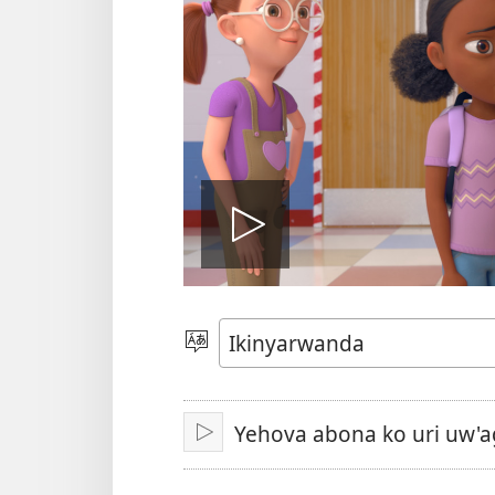
Fungura
videwo
Toranya
ururimi
Yehova abona ko uri uw'a
Fungura