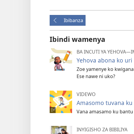
Ibibanza
Ibindi wamenya
BA INCUTI YA YEHOVA—
Yehova abona ko uri
Zoe yamenye ko kwigana 
Ese nawe ni uko?
VIDEWO
Amasomo tuvana ku n
Vana amasamo ku bantu b
INYIGISHO ZA BIBILIYA