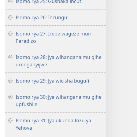
Isomo rya 25: Gushaka incuti
Isomo rya 26: Incungu
Isomo rya 27: Irebe wageze muri
Paradizo
Isomo rya 28: Jya wihangana mu gihe
urenganyijwe
Isomo rya 29: Jya wicisha bugufi
Isomo rya 30: Jya wihangana mu gihe
upfushije
Isomo rya 31: Jya ukunda Inzu ya
Yehova