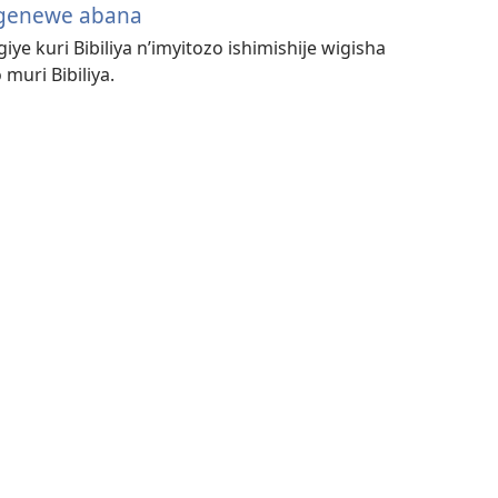
igenewe abana
iye kuri Bibiliya n’imyitozo ishimishije wigisha
uri Bibiliya.