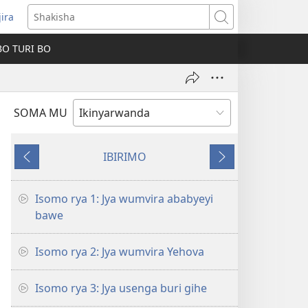
jira
fungukire
Shakisha
handi)
BO TURI BO
SOMA MU
IBIRIMO
Ibibanza
Ibikurikira
Isomo rya 1: Jya wumvira ababyeyi
bawe
Isomo rya 2: Jya wumvira Yehova
Isomo rya 3: Jya usenga buri gihe