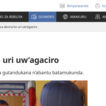
Ikinyarwanda
In
Hitamo
(i
ururimi
a
O ZA BIBILIYA
ISOMERO
AMAKURU
A
va abona ko uri uw’agaciro
 uri uw’agaciro
za gutandukana n’abantu batamukunda.