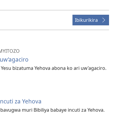
kuvanaho
videwo
Ibikurikira
IMYITOZO
 uw’agaciro
Yesu bizatuma Yehova abona ko ari uw’agaciro.
cuti za Yehova
avugwa muri Bibiliya babaye incuti za Yehova.