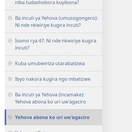
niba tudashobora kuyibona?
Ba incuti ya Yehova (umusogongero):
Ni nde nkwiriye kugira incuti?
Isomo rya 47: Ni nde nkwiriye kugira
incuti?
Kuba umubwiriza utarabatizwa
Ibyo nakora kugira ngo mbatizwe
Ba incuti ya Yehova (incamake):
Yehova abona ko uri uw’agaciro
Yehova abona ko uri uw’agaciro