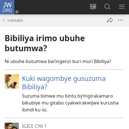
JW.ORG
Injira
(ifungukire
Hindura
Shakisha
GA
ahandi)
ururimi
kuri
ME
Udutabo
JW.ORG
Bibiliya irimo ubuhe
butumwa?
Ni ubuhe butumwa bwʼingenzi buri muri Bibiliya?
Kuki wagombye gusuzuma
Bibiliya?
Suzuma bimwe mu bintu byʼingirakamaro
bikubiye mu gitabo cyakwirakwijwe kurusha
ibindi ku isi.
IGICE CYA 1