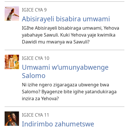
IGICE CYA 9
Abisirayeli bisabira umwami
IGIhe Abisirayeli bisabiraga umwami, Yehova
yabahaye Sawuli. Kuki Yehova yaje kwimika
Dawidi mu mwanya wa Sawuli?
IGICE CYA 10
Umwami w’umunyabwenge
Salomo
Ni izihe ngero zigaragaza ubwenge bwa
Salomo? Byagenze bite igihe yatandukiraga
inzira za Yehova?
IGICE CYA 11
Indirimbo zahumetswe