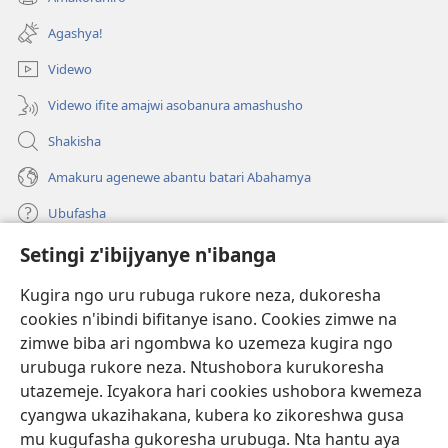
(ifungukire
ahandi)
Agashya!
Videwo
Videwo ifite amajwi asobanura amashusho
Shakisha
Amakuru agenewe abantu batari Abahamya
Ubufasha
Setingi z'ibijyanye n'ibanga
Gutanga impano
(ifungukire
ahandi)
Kugira ngo uru rubuga rukore neza, dukoresha
cookies n'ibindi bifitanye isano. Cookies zimwe na
Isomero ryo kuri interineti rya Watchtower
(ifungukire
zimwe biba ari ngombwa ko uzemeza kugira ngo
ahandi)
®
JW Hub
urubuga rukore neza. Ntushobora kurukoresha
(ifungukire
utazemeje. Icyakora hari cookies ushobora kwemeza
ahandi)
Porogaramu ya
JW Library
cyangwa ukazihakana, kubera ko zikoreshwa gusa
mu kugufasha gukoresha urubuga. Nta hantu aya