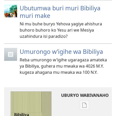
Ubutumwa buri muri Bibiliya
muri make
Ni mu buhe buryo Yehova yagiye ahishura
buhoro buhoro ko Yesu ari we Mesiya
uzahindura isi paradizo?
Umurongo w’igihe wa Bibiliya
Reba umurongo w’igihe ugaragaza amateka
ya Bibiliya, guhera mu mwaka wa 4026 M.Y.
kugeza ahagana mu mwaka wa 100 N.Y.
UBURYO WABIVANAHO
Uko
wavanaho