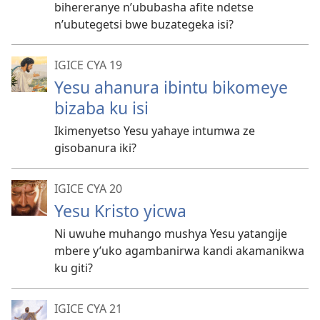
bihereranye n’ububasha afite ndetse
n’ubutegetsi bwe buzategeka isi?
IGICE CYA 19
Yesu ahanura ibintu bikomeye
bizaba ku isi
Ikimenyetso Yesu yahaye intumwa ze
gisobanura iki?
IGICE CYA 20
Yesu Kristo yicwa
Ni uwuhe muhango mushya Yesu yatangije
mbere y’uko agambanirwa kandi akamanikwa
ku giti?
IGICE CYA 21