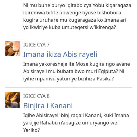
Ni mu buhe buryo igitabo cya Yobu kigaragaza
ibiremwa bifite ubwenge byose bishobora
kugira uruhare mu kugaragaza ko Imana ari
yo ikwiriye kuba umutegetsi w’ikirenga?
IGICE CYA 7
Imana ikiza Abisirayeli
Imana yakoresheje ite Mose kugira ngo avane
Abisirayeli mu bubata bwo muri Egiputa? Ni
iyihe mpamvu yatumye bizihiza Pasika?
IGICE CYA 8
Binjira i Kanani
Igihe Abisirayeli binjiraga i Kanani, kuki Imana
yakijije Rahabu n’abagize umuryango we i
Yeriko?