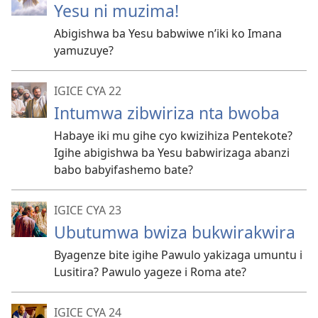
Yesu ni muzima!
Abigishwa ba Yesu babwiwe n’iki ko Imana
yamuzuye?
IGICE CYA 22
Intumwa zibwiriza nta bwoba
Habaye iki mu gihe cyo kwizihiza Pentekote?
Igihe abigishwa ba Yesu babwirizaga abanzi
babo babyifashemo bate?
IGICE CYA 23
Ubutumwa bwiza bukwirakwira
Byagenze bite igihe Pawulo yakizaga umuntu i
Lusitira? Pawulo yageze i Roma ate?
IGICE CYA 24