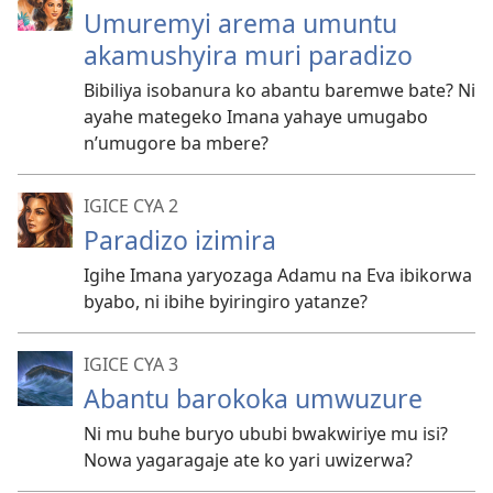
Umuremyi arema umuntu
akamushyira muri paradizo
Bibiliya isobanura ko abantu baremwe bate? Ni
ayahe mategeko Imana yahaye umugabo
n’umugore ba mbere?
IGICE CYA 2
Paradizo izimira
Igihe Imana yaryozaga Adamu na Eva ibikorwa
byabo, ni ibihe byiringiro yatanze?
IGICE CYA 3
Abantu barokoka umwuzure
Ni mu buhe buryo ububi bwakwiriye mu isi?
Nowa yagaragaje ate ko yari uwizerwa?