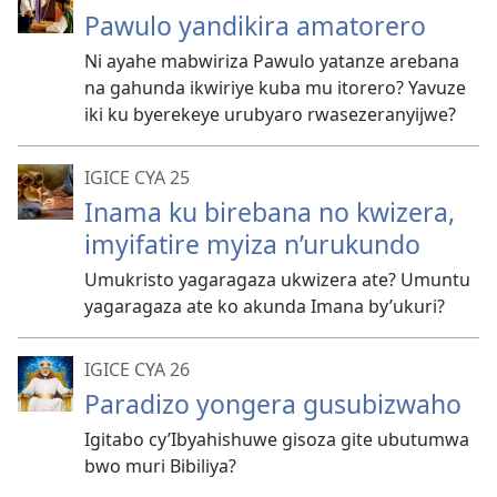
Pawulo yandikira amatorero
Ni ayahe mabwiriza Pawulo yatanze arebana
na gahunda ikwiriye kuba mu itorero? Yavuze
iki ku byerekeye urubyaro rwasezeranyijwe?
IGICE CYA 25
Inama ku birebana no kwizera,
imyifatire myiza n’urukundo
Umukristo yagaragaza ukwizera ate? Umuntu
yagaragaza ate ko akunda Imana by’ukuri?
IGICE CYA 26
Paradizo yongera gusubizwaho
Igitabo cy’Ibyahishuwe gisoza gite ubutumwa
bwo muri Bibiliya?