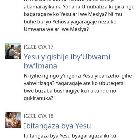
abamarayika na Yohana Umubatiza kugira ngo
bagaragaze ko Yesu ari we Mesiya? Ni mu
buhe buryo Yehova yagaragaje neza ko
Umwana we ari we Mesiya?
IGICE CYA 17
Yesu yigishije iby’Ubwami
bw’Imana
Ni iyihe ngingo y’ingenzi Yesu yibanzeho igihe
yabwirizaga? Yagaragaje ate ko ubutegetsi
bwe buzaba bushingiye ku rukundo no
gukiranuka?
IGICE CYA 18
Ibitangaza bya Yesu
Ibitangaza bya Yesu byagaragaza iki ku