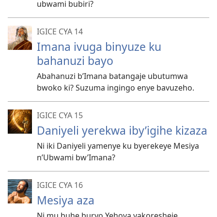
ubwami bubiri?
IGICE CYA 14
Imana ivuga binyuze ku
bahanuzi bayo
Abahanuzi b’Imana batangaje ubutumwa
bwoko ki? Suzuma ingingo enye bavuzeho.
IGICE CYA 15
Daniyeli yerekwa iby’igihe kizaza
Ni iki Daniyeli yamenye ku byerekeye Mesiya
n’Ubwami bw’Imana?
IGICE CYA 16
Mesiya aza
Ni mu buhe buryo Yehova yakoresheje