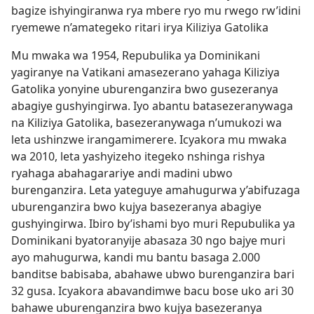
bagize ishyingiranwa rya mbere ryo mu rwego rw’idini
ryemewe n’amategeko ritari irya Kiliziya Gatolika
Mu mwaka wa 1954, Repubulika ya Dominikani
yagiranye na Vatikani amasezerano yahaga Kiliziya
Gatolika yonyine uburenganzira bwo gusezeranya
abagiye gushyingirwa. Iyo abantu batasezeranywaga
na Kiliziya Gatolika, basezeranywaga n’umukozi wa
leta ushinzwe irangamimerere. Icyakora mu mwaka
wa 2010, leta yashyizeho itegeko nshinga rishya
ryahaga abahagarariye andi madini ubwo
burenganzira. Leta yateguye amahugurwa y’abifuzaga
uburenganzira bwo kujya basezeranya abagiye
gushyingirwa. Ibiro by’ishami byo muri Repubulika ya
Dominikani byatoranyije abasaza 30 ngo bajye muri
ayo mahugurwa, kandi mu bantu basaga 2.000
banditse babisaba, abahawe ubwo burenganzira bari
32 gusa. Icyakora abavandimwe bacu bose uko ari 30
bahawe uburenganzira bwo kujya basezeranya