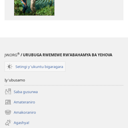
nyamwaka
cy’Abahamya
ba
Yehova
2015
®
JW.ORG
/ URUBUGA RWEMEWE RW’ABAHAMYA BA YEHOVA
Setingi y'ukuntu bigaragara
Iy'ubusamo
Saba gusurwa
Amateraniro
(ifungukire
ahandi)
Amakoraniro
(ifungukire
ahandi)
Agashya!