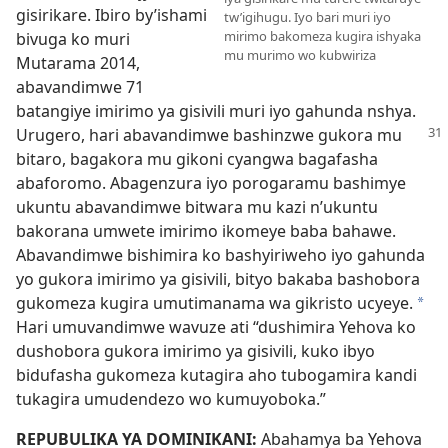
gisirikare. Ibiro by’ishami
tw’igihugu. Iyo bari muri iyo
mirimo bakomeza kugira ishyaka
bivuga ko muri
mu murimo wo kubwiriza
Mutarama 2014,
abavandimwe 71
batangiye imirimo ya gisivili muri iyo gahunda nshya.
Urugero, hari abavandimwe
bashinzwe gukora mu
bitaro, bagakora mu gikoni cyangwa bagafasha
abaforomo. Abagenzura iyo porogaramu bashimye
ukuntu abavandimwe bitwara mu kazi n’ukuntu
bakorana umwete imirimo ikomeye baba bahawe.
Abavandimwe bishimira ko bashyiriweho iyo gahunda
yo gukora imirimo ya gisivili, bityo bakaba bashobora
gukomeza kugira umutimanama wa gikristo ucyeye.
*
Hari umuvandimwe wavuze ati “dushimira Yehova ko
dushobora gukora imirimo ya gisivili, kuko ibyo
bidufasha gukomeza kutagira aho tubogamira kandi
tukagira umudendezo wo kumuyoboka.”
REPUBULIKA YA DOMINIKANI:
Abahamya ba Yehova