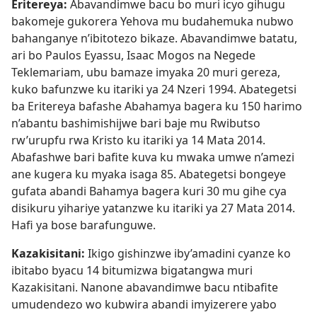
Eritereya:
Abavandimwe bacu bo muri icyo gihugu
bakomeje gukorera Yehova mu budahemuka nubwo
bahanganye n’ibitotezo bikaze
. Abavandimwe batatu,
ari bo Paulos Eyassu, Isaac Mogos na Negede
Teklemariam, ubu bamaze imyaka 20 muri gereza,
kuko bafunzwe ku itariki ya 24 Nzeri 1994. Abategetsi
ba Eritereya bafashe Abahamya bagera ku 150 harimo
n’abantu bashimishijwe bari baje mu Rwibutso
rw’urupfu rwa Kristo ku itariki ya 14 Mata 2014.
Abafashwe bari bafite kuva ku mwaka umwe n’amezi
ane kugera ku myaka isaga 85. Abategetsi bongeye
gufata abandi Bahamya bagera kuri 30 mu gihe cya
disikuru yihariye yatanzwe ku itariki ya 27 Mata 2014.
Hafi ya bose barafunguwe.
Kazakisitani:
Ikigo gishinzwe iby’amadini cyanze ko
ibitabo byacu 14 bitumizwa bigatangwa muri
Kazakisitani. Nanone abavandimwe bacu ntibafite
umudendezo wo kubwira abandi imyizerere yabo