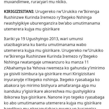
muvandimwe, ruracyari mu nkiko.
KIRIGIZISITANI:
Urugereko rw’Urukiko rw’Ikirenga
Rushinzwe Kurinda Iremezo ry’Itegeko Nshinga
rwashyigikiye uburenganzira bw’abo umutimanama
utemerera kujya mu gisirikare
Itariki ya 19 Ugushyingo 2013, wari umunsi
utazibagirana ku bantu umutimanama wabo
utemerera kujya mu gisirikare. Urugereko rw’Urukiko
rw’Ikirenga Rushinzwe Kurinda Iremezo ry’Itegeko
Nshinga
rwatangaje umwanzuro
ku manza 11
z’Abahamya ba Yehova rwemeza ko gahunda y’imirimo
ya gisivili isimbura iya gisirikare muri Kirigizisitani
inyuranyije n’itegeko nshinga. Itegeko ryasabaga ko
abakora iyo mirimo bishyura amafaranga ajya mu
isanduku y’igisirikare akoreshwa mu gushyigikira
ibikorwa bya gisirikare. Nanone iryo tegeko ryasabaga
ko abo umutimanama utemerera kujya mu gisirikare
bandikwa mu nkeragutabara nyuma yo kurangiza