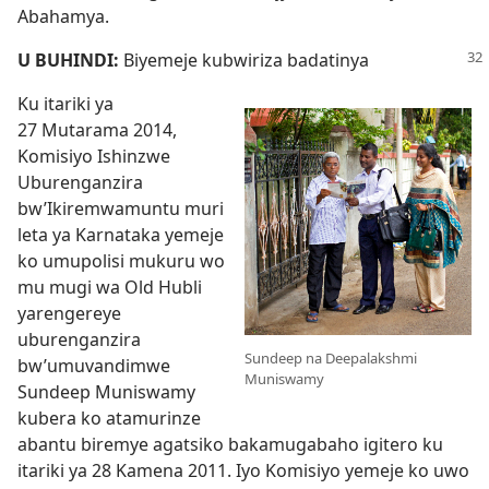
Abahamya.
U BUHINDI:
Biyemeje kubwiriza badatinya
Ku itariki ya
27 Mutarama 2014,
Komisiyo Ishinzwe
Uburenganzira
bw’Ikiremwamuntu muri
leta ya Karnataka yemeje
ko umupolisi mukuru wo
mu mugi wa Old Hubli
yarengereye
uburenganzira
Sundeep na Deepalakshmi
bw’umuvandimwe
Muniswamy
Sundeep Muniswamy
kubera ko atamurinze
abantu biremye agatsiko bakamugabaho igitero ku
itariki ya 28 Kamena 2011. Iyo Komisiyo yemeje ko uwo