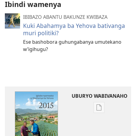
Ibindi wamenya
IBIBAZO ABANTU BAKUNZE KWIBAZA
Kuki Abahamya ba Yehova bativanga
muri politiki?
Ese bashobora guhungabanya umutekano
w’igihugu?
UBURYO WABIVANAHO
Uko
wavanaho
ibitabo
Igitabo