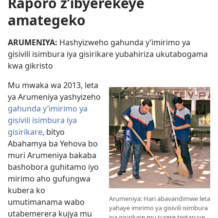
Raporo z’ibyerekeye
amategeko
ARUMENIYA:
Hashyizweho gahunda y’imirimo ya
gisivili isimbura iya gisirikare yubahiriza ukutabogama
kwa gikristo
Mu mwaka wa 2013, leta
ya Arumeniya yashyizeho
gahunda y’imirimo ya
gisivili isimbura iya
gisirikare
, bityo
Abahamya ba Yehova bo
muri Arumeniya bakaba
bashobora guhitamo iyo
mirimo aho gufungwa
kubera ko
Arumeniya: Hari abavandimwe leta
umutimanama wabo
yahaye imirimo ya gisivili isimbura
utabemerera kujya mu
iya gisirikare mu turere twitaruye