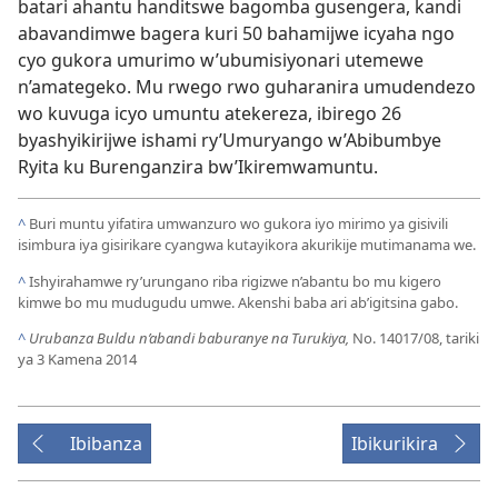
batari ahantu handitswe bagomba gusengera, kandi
abavandimwe bagera kuri 50 bahamijwe icyaha ngo
cyo gukora umurimo w’ubumisiyonari utemewe
n’amategeko. Mu rwego rwo guharanira umudendezo
wo kuvuga icyo umuntu atekereza, ibirego 26
byashyikirijwe ishami ry’Umuryango w’Abibumbye
Ryita ku Burenganzira bw’Ikiremwamuntu.
^
Buri muntu yifatira umwanzuro wo gukora iyo mirimo ya gisivili
isimbura iya gisirikare cyangwa kutayikora akurikije mutimanama we.
^
Ishyirahamwe ry’urungano riba rigizwe n’abantu bo mu kigero
kimwe bo mu mudugudu umwe. Akenshi baba ari ab’igitsina gabo.
^
Urubanza Buldu n’abandi baburanye na Turukiya,
No. 14017/08, tariki
ya 3 Kamena 2014
Ibibanza
Ibikurikira