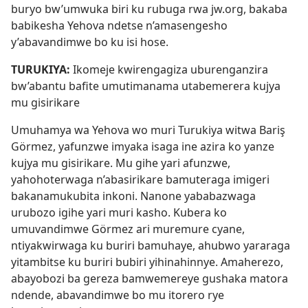
buryo bw’umwuka biri ku rubuga rwa jw.org, bakaba
babikesha Yehova ndetse n’amasengesho
y’abavandimwe bo ku isi hose.
TURUKIYA:
Ikomeje kwirengagiza uburenganzira
bw’abantu bafite umutimanama utabemerera kujya
mu gisirikare
Umuhamya wa Yehova wo muri Turukiya witwa Bariş
Görmez, yafunzwe imyaka isaga ine azira ko yanze
kujya mu gisirikare. Mu gihe yari afunzwe,
yahohoterwaga n’abasirikare bamuteraga imigeri
bakanamukubita inkoni. Nanone yababazwaga
urubozo igihe yari muri kasho. Kubera ko
umuvandimwe Görmez ari muremure cyane,
ntiyakwirwaga ku buriri bamuhaye, ahubwo yararaga
yitambitse ku buriri bubiri yihinahinnye. Amaherezo,
abayobozi ba gereza bamwemereye gushaka matora
ndende, abavandimwe bo mu itorero rye