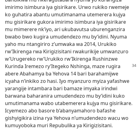
imirimo isimbura iya gisirikare. Urwo rukiko rwemeje
ko guhatira abantu umutimanama utemerera kujya
mu gisirikare gukora imirimo isimbura iya gisirikare
mu mimerere nk’iyo, ari ukubavutsa uburenganzira
bwabo bwo kugira umudendezo mu by’idini. Nyuma
yaho mu ntangiriro z’umwaka wa 2014, Urukiko
rw’Ikirenga rwa Kirigizisitani rwakurikije umwanzuro
w’Urugereko rw’Urukiko rw’Ikirenga Rushinzwe
Kurinda Iremezo ry’Itegeko Nshinga, maze rugira
abere Abahamya ba Yehova 14 bari barahamijwe
icyaha n’inkiko zo hasi. Iyo myanzuro myiza yafashwe
yarangije intambara bari bamaze imyaka irindwi
barwana baharanira umudendezo mu by’idini kuko
umutimanama wabo utabemerera kujya mu gisirikare.
Icyemezo abo basore b’abanyamahoro bafashe
gishyigikira izina rya Yehova n’umudendezo wacu wo
kumuyoboka muri Repubulika ya Kirigizisitani.