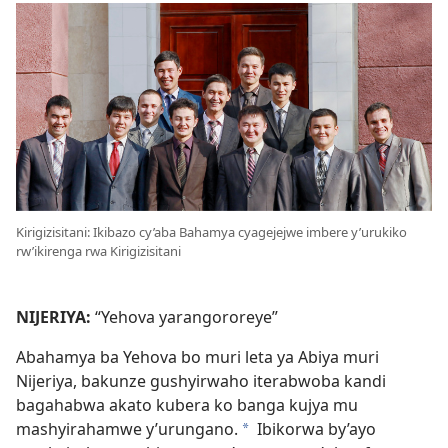
Kirigizisitani: Ikibazo cy’aba Bahamya cyagejejwe imbere y’urukiko
rw’ikirenga rwa Kirigizisitani
NIJERIYA:
“Yehova yarangororeye”
Abahamya ba Yehova bo muri leta ya Abiya muri
Nijeriya, bakunze gushyirwaho iterabwoba kandi
bagahabwa akato kubera ko banga kujya mu
mashyirahamwe y’urungano.
Ibikorwa by’ayo
*