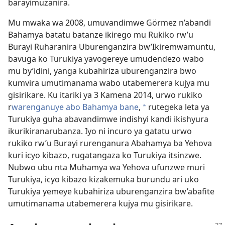
barayimuzanira.
Mu mwaka wa 2008, umuvandimwe Görmez n’abandi
Bahamya batatu batanze ikirego mu Rukiko rw’u
Burayi Ruharanira Uburenganzira bw’Ikiremwamuntu,
bavuga ko Turukiya yavogereye umudendezo wabo
mu by’idini, yanga kubahiriza uburenganzira bwo
kumvira umutimanama wabo utabemerera kujya mu
gisirikare. Ku itariki ya 3 Kamena 2014, urwo rukiko
r
warenganuye abo Bahamya bane
,
rutegeka leta ya
*
Turukiya guha abavandimwe indishyi kandi ikishyura
ikurikiranarubanza. Iyo ni incuro ya gatatu urwo
rukiko rw’u Burayi rurenganura Abahamya ba Yehova
kuri icyo kibazo, rugatangaza ko Turukiya itsinzwe.
Nubwo ubu nta Muhamya wa Yehova ufunzwe muri
Turukiya, icyo kibazo kizakemuka burundu ari uko
Turukiya yemeye kubahiriza uburenganzira bw’abafite
umutimanama utabemerera kujya mu gisirikare.