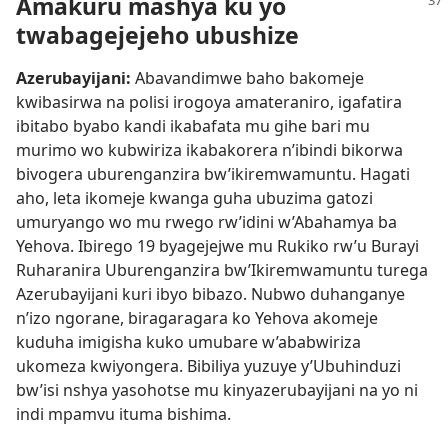
Amakuru mashya ku yo
twabagejejeho ubushize
Azerubayijani:
Abavandimwe baho bakomeje
kwibasirwa na polisi irogoya amateraniro, igafatira
ibitabo byabo kandi ikabafata mu gihe bari mu
murimo wo kubwiriza ikabakorera n’ibindi bikorwa
bivogera uburenganzira bw’ikiremwamuntu. Hagati
aho, leta ikomeje kwanga guha ubuzima gatozi
umuryango wo mu rwego rw’idini w’Abahamya ba
Yehova. Ibirego 19 byagejejwe mu Rukiko rw’u Burayi
Ruharanira Uburenganzira bw’Ikiremwamuntu turega
Azerubayijani kuri ibyo bibazo. Nubwo duhanganye
n’izo ngorane, biragaragara ko Yehova akomeje
kuduha imigisha kuko umubare w’ababwiriza
ukomeza kwiyongera. Bibiliya yuzuye y’Ubuhinduzi
bw’isi nshya yasohotse mu kinyazerubayijani na yo ni
indi mpamvu ituma bishima.