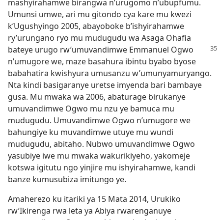
mashyirahamwe birangwa n’urugomo n’ubupfumu.
Umunsi umwe, ari mu gitondo cya kare mu kwezi
k’Ugushyingo 2005, abayoboke b’ishyirahamwe
ry’urungano ryo mu mudugudu wa Asaga Ohafia
bateye
urugo rw’umuvandimwe Emmanuel Ogwo
n’umugore we, maze basahura ibintu byabo byose
babahatira kwishyura umusanzu w’umunyamuryango.
Nta kindi basigaranye uretse imyenda bari bambaye
gusa. Mu mwaka wa 2006, abaturage birukanye
umuvandimwe Ogwo mu nzu ye bamuca mu
mudugudu. Umuvandimwe Ogwo n’umugore we
bahungiye ku muvandimwe utuye mu wundi
mudugudu, abitaho. Nubwo umuvandimwe Ogwo
yasubiye iwe mu mwaka wakurikiyeho, yakomeje
kotswa igitutu ngo yinjire mu ishyirahamwe, kandi
banze kumusubiza imitungo ye.
Amaherezo ku itariki ya 15 Mata 2014, Urukiko
rw’Ikirenga rwa leta ya Abiya rwarenganuye