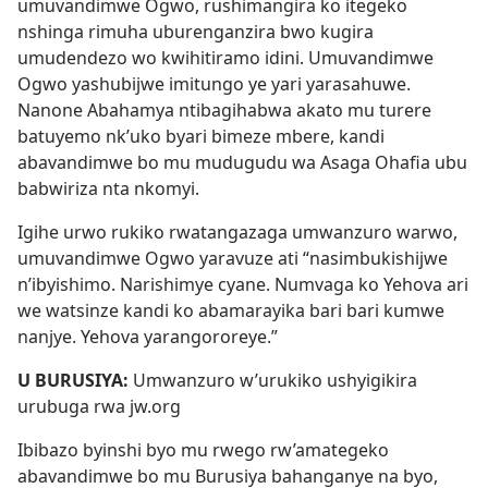
umuvandimwe Ogwo, rushimangira ko itegeko
nshinga rimuha uburenganzira bwo kugira
umudendezo wo kwihitiramo idini. Umuvandimwe
Ogwo yashubijwe imitungo ye yari yarasahuwe.
Nanone Abahamya ntibagihabwa akato mu turere
batuyemo nk’uko byari bimeze mbere, kandi
abavandimwe bo mu mudugudu wa Asaga Ohafia ubu
babwiriza nta nkomyi.
Igihe urwo rukiko rwatangazaga umwanzuro warwo,
umuvandimwe Ogwo yaravuze ati “nasimbukishijwe
n’ibyishimo. Narishimye cyane. Numvaga ko Yehova ari
we watsinze kandi ko abamarayika bari bari kumwe
nanjye. Yehova yarangororeye.”
U BURUSIYA:
Umwanzuro w’urukiko ushyigikira
urubuga rwa jw.org
Ibibazo byinshi byo mu rwego rw’amategeko
abavandimwe bo mu Burusiya bahanganye na byo,