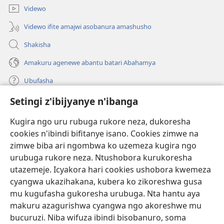
Videwo
Videwo ifite amajwi asobanura amashusho
Shakisha
Amakuru agenewe abantu batari Abahamya
Ubufasha
Setingi z'ibijyanye n'ibanga
Gutanga impano
(ifungukire
ahandi)
Kugira ngo uru rubuga rukore neza, dukoresha
cookies n'ibindi bifitanye isano. Cookies zimwe na
Isomero ryo kuri interineti rya Watchtower
(ifungukire
zimwe biba ari ngombwa ko uzemeza kugira ngo
ahandi)
®
JW Hub
urubuga rukore neza. Ntushobora kurukoresha
(ifungukire
utazemeje. Icyakora hari cookies ushobora kwemeza
ahandi)
Porogaramu ya
JW Library
cyangwa ukazihakana, kubera ko zikoreshwa gusa
mu kugufasha gukoresha urubuga. Nta hantu aya
Watchtower Library
makuru azagurishwa cyangwa ngo akoreshwe mu
bucuruzi. Niba wifuza ibindi bisobanuro, soma