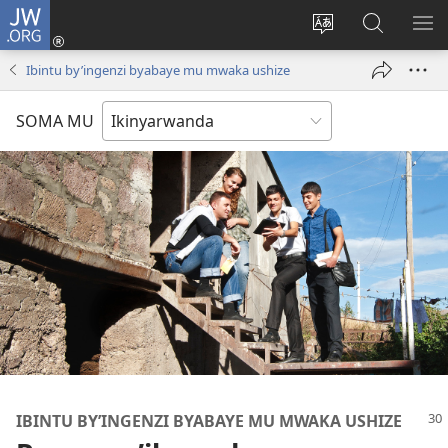
JW.ORG
Injira
(ifungukire
Hindura
Shakisha
GA
ahandi)
ururimi
kuri
ME
Ibintu by’ingenzi byabaye mu mwaka ushize
JW.ORG
SOMA MU
IBINTU BY’INGENZI BYABAYE MU MWAKA USHIZE