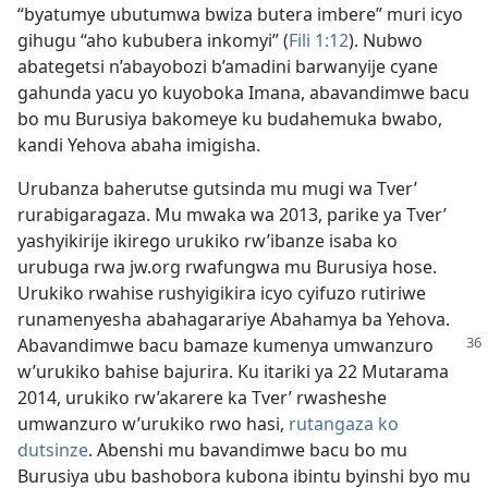
“byatumye ubutumwa bwiza butera imbere” muri icyo
gihugu “aho kububera inkomyi” (
Fili 1:12
). Nubwo
abategetsi n’abayobozi b’amadini barwanyije cyane
gahunda yacu yo kuyoboka Imana, abavandimwe bacu
bo mu Burusiya bakomeye ku budahemuka bwabo,
kandi Yehova abaha imigisha.
Urubanza baherutse gutsinda mu mugi wa Tver’
rurabigaragaza. Mu mwaka wa 2013, parike ya Tver’
yashyikirije ikirego urukiko rw’ibanze isaba ko
urubuga rwa jw.org rwafungwa mu Burusiya hose.
Urukiko rwahise rushyigikira icyo cyifuzo rutiriwe
runamenyesha abahagarariye Abahamya ba Yehova.
Abavandimwe bacu
bamaze kumenya umwanzuro
w’urukiko bahise bajurira. Ku itariki ya 22 Mutarama
2014, urukiko rw’akarere ka Tver’ rwasheshe
umwanzuro w’urukiko rwo hasi,
rutangaza ko
dutsinze
. Abenshi mu bavandimwe bacu bo mu
Burusiya ubu bashobora kubona ibintu byinshi byo mu