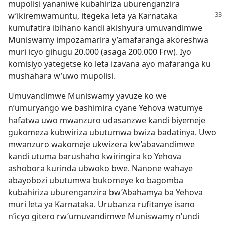
mupolisi yananiwe kubahiriza uburenganzira
w’ikiremwamuntu, itegeka leta ya Karnataka
kumufatira ibihano kandi akishyura umuvandimwe
Muniswamy impozamarira y’amafaranga akoreshwa
muri icyo gihugu 20.000 (asaga 200.000 Frw). Iyo
komisiyo yategetse ko leta izavana ayo mafaranga ku
mushahara w’uwo mupolisi.
Umuvandimwe Muniswamy yavuze ko we
n’umuryango we bashimira cyane Yehova watumye
hafatwa uwo mwanzuro udasanzwe kandi biyemeje
gukomeza kubwiriza ubutumwa bwiza badatinya. Uwo
mwanzuro wakomeje ukwizera kw’abavandimwe
kandi utuma barushaho kwiringira ko Yehova
ashobora kurinda ubwoko bwe. Nanone wahaye
abayobozi ubutumwa bukomeye ko bagomba
kubahiriza uburenganzira bw’Abahamya ba Yehova
muri leta ya Karnataka. Urubanza rufitanye isano
n’icyo gitero rw’umuvandimwe Muniswamy n’undi