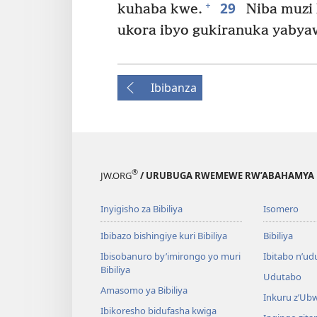
29
+
kuhaba kwe.
Niba muzi 
ukora ibyo gukiranuka yabya
Ibibanza
®
JW.ORG
/ URUBUGA RWEMEWE RW’ABAHAMYA 
Inyigisho za Bibiliya
Isomero
Ibibazo bishingiye kuri Bibiliya
Bibiliya
Ibisobanuro by’imirongo yo muri
Ibitabo n’ud
Bibiliya
Udutabo
Amasomo ya Bibiliya
Inkuru z’Ub
Ibikoresho bidufasha kwiga