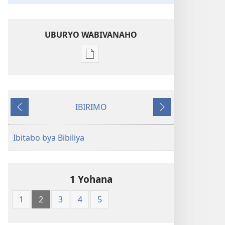
UBURYO WABIVANAHO
Uko
wavanaho
ibitabo
Bibiliya-
IBIRIMO
Ubuhinduzi
Ibibanza
Ibikurikira
bw'isi
nshya
Ibitabo bya Bibiliya
(igifubiko
cyoroshye)
1 Yohana
1
2
3
4
5