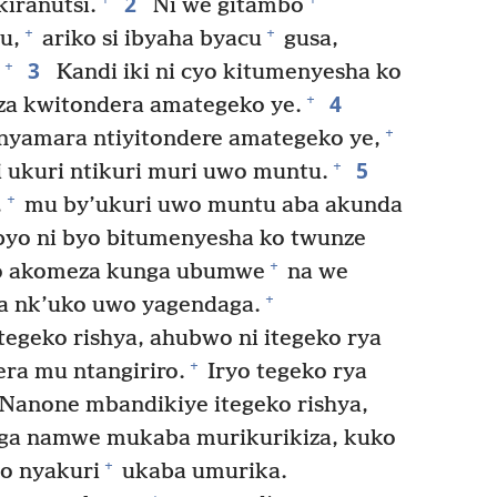
2
kiranutsi.
Ni we gitambo
+
+
u,
ariko si ibyaha byacu
gusa,
3
+
Kandi iki ni cyo kitumenyesha ko
4
+
a kwitondera amategeko ye.
+
nyamara ntiyitondere amategeko ye,
5
+
ukuri ntikuri muri uwo muntu.
+
,
mu by’ukuri uwo muntu aba akunda
byo ni byo bitumenyesha ko twunze
+
o akomeza kunga ubumwe
na we
+
 nk’uko uwo yagendaga.
egeko rishya, ahubwo ni itegeko rya
+
ra mu ntangiriro.
Iryo tegeko rya
Nanone mbandikiye itegeko rishya,
aga namwe mukaba murikurikiza, kuko
+
o nyakuri
ukaba umurika.