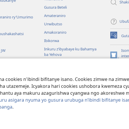
andukanye
Shak
Gusura Beteli
Amateraniro
teraniro ry’Umurimo
Ubuf
Urwibutso
Amakoraniro
bushakashatsi
Gut
(ifungukire
Ibikorwa
ahandi)
Inkuru z’ibyabaye ku Bahamya
a JW
Isom
ba Yehova
inte
(ifungukire
Wat
Hirya no hino ku isi
ahandi)
Por
Libr
giye kuri Bibiliya
a cookies n'ibindi bifitanye isano. Cookies zimwe na zim
usoma Bibiliya
ha utazemeje. Icyakora hari cookies ushobora kwemeza c
hantu aya makuru azagurishwa cyangwa ngo akoreshwe mu 
u asigara nyuma yo gusura urubuga n’ibindi bifitanye isa
ibanga
.
ociety of Pennsylvania.
AMATEGEKO AGENGA IMIKORESHEREZE
|
IBIJYA