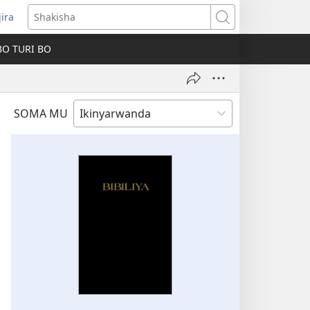
jira
fungukire
Shakisha
handi)
BO TURI BO
SOMA MU