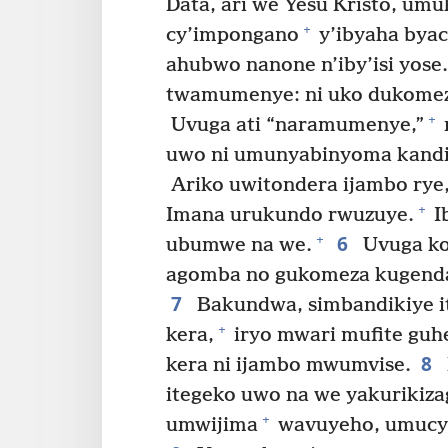
Data, ari we Yesu Kristo, umu
+
cy’impongano
y’ibyaha byac
ahubwo nanone n’iby’isi yose.
twamumenye: ni uko dukomez
+
Uvuga ati “naramumenye,”
uwo ni umunyabinyoma kandi 
Ariko uwitondera ijambo rye
+
Imana urukundo rwuzuye.
I
6
+
ubumwe na we.
Uvuga k
agomba no gukomeza kugenda
7
Bakundwa, simbandikiye it
+
kera,
iryo mwari mufite guhe
8
kera ni ijambo mwumvise.
itegeko uwo na we yakurikiz
+
umwijima
wavuyeho, umucy