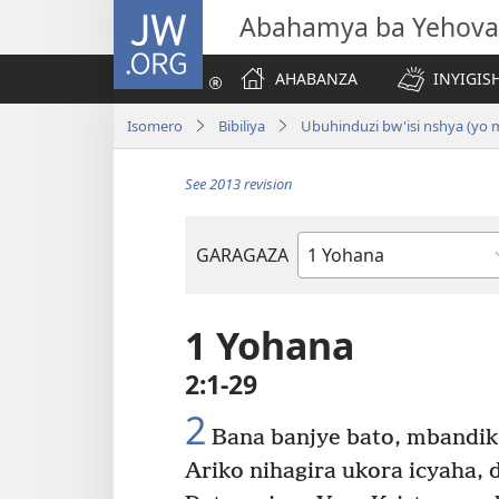
JW.ORG
Abahamya ba Yehova
AHABANZA
INYIGISH
Isomero
Bibiliya
Ubuhinduzi bw'isi nshya (yo
See 2013 revision
GARAGAZA
Igitabo
cya
Bibiliya
1 Yohana
2:1-29
2
Bana banjye bato, mbandiki
Ariko nihagira ukora icyaha, 