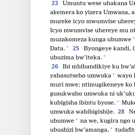
23
Umuntu wese uhakana Umw
akemera ko yizera Umwana, ab
mureke icyo mwumvise uherey
Icyo mwumvise uhereye mu nt
+
muzakomeza kunga ubumwe
25
+
Data.
Byongeye kandi, ik
+
ubuzima bw’iteka.
26
Ibi mbibandikiye ku bw’
+
yabasutseho umwuka
wayo 
muri mwe; ntimugikeneye ko h
gusukwaho umwuka ni uk’uku
+
kubigisha ibintu byose.
Muko
28
umwuka wabibigishije.
No
+
ubumwe
na we, kugira ngo
+
ubushizi bw’amanga,
tudafi