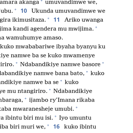
+
yamara akanga
umuvandimwe we,
10
+
’ubu.
Ukunda umuvandimwe we
11
+
gira ikimusitaza.
Ariko uwanga
+
ima kandi agendera mu mwijima.
ma wamuhumye amaso.
 kuko mwababariwe ibyaha byanyu ku
iye namwe ba se kuko mwamenye
+
+
riro.
Ndabandikiye namwe basore
+
abandikiye namwe bana bato,
kuko
+
ndikiye namwe ba se
kuko
+
 mu ntangiriro.
Ndabandikiye
+
mbaraga,
ijambo ry’Imana rikaba
+
aba mwaranesheje umubi.
+
ibintu biri mu isi.
Iyo umuntu
16
+
iba biri muri we,
kuko ibintu