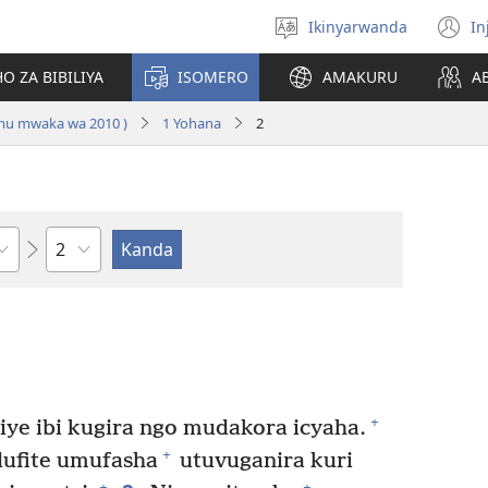
Ikinyarwanda
In
Hitamo
(i
ururimi
a
O ZA BIBILIYA
ISOMERO
AMAKURU
A
 mu mwaka wa 2010 )
1 Yohana
2
Igice
+
ye ibi kugira ngo mudakora icyaha.
+
dufite umufasha
utuvuganira kuri
+
+