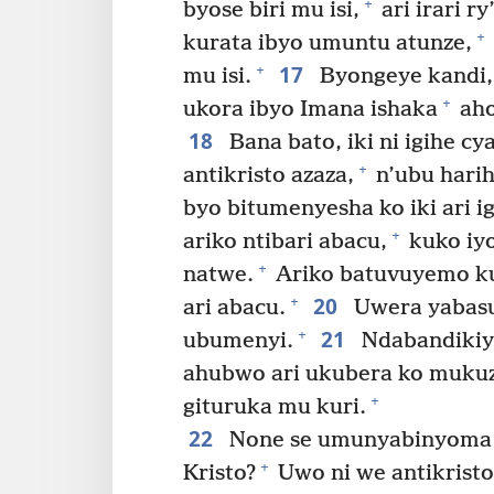
+
byose biri mu isi,
ari irari r
+
kurata ibyo umuntu atunze,
17
+
mu isi.
Byongeye kandi, i
+
ukora ibyo Imana ishaka
aho
18
Bana bato, iki ni igihe c
+
antikristo azaza,
n’ubu harih
byo bitumenyesha ko iki ari i
+
ariko ntibari abacu,
kuko iy
+
natwe.
Ariko batuvuyemo kug
20
+
ari abacu.
Uwera yabas
21
+
ubumenyi.
Ndabandikiye
ahubwo ari ukubera ko mukuz
+
gituruka mu kuri.
22
None se umunyabinyoma n
+
Kristo?
Uwo ni we antikristo