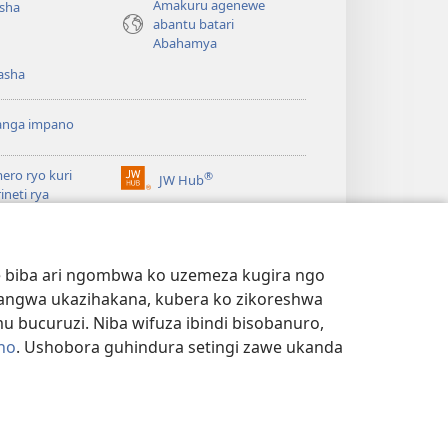
Amakuru agenewe
isha
abantu batari
Abahamya
asha
anga impano
ero ryo kuri
®
JW Hub
(ifungukire
rineti rya
ahandi)
chtower
ogaramu ya
JW
Watchtower Library
ary
we biba ari ngombwa ko uzemeza kugira ngo
yangwa ukazihakana, kubera ko zikoreshwa
bucuruzi. Niba wifuza ibindi bisobanuro,
no
. Ushobora guhindura setingi zawe ukanda
NYE N'IBANGA
|
SETINGI Z'IBIJYANYE N'IBANGA