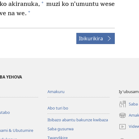
+
ko akiranuka,
muzi ko n’umuntu wese
+
we na we.
Ibikurikira
BA YEHOVA
Amakuru
Iy'ubusam
Saba
Abo turi bo
utabo
Amak
(ifungukire
Ibibazo abantu bakunze kwibaza
ahandi)
Vide
Saba gusurwa
wami & Ubutumire
Twandikire