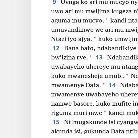
9
Uvuga ko ari mu mucyo n
uwo ari mu mwijima kugeza n
+
aguma mu mucyo,
kandi nta
umuvandimwe we ari mu mwij
+
Ntazi iyo ajya,
kuko umwiji
12
Bana bato, ndabandikiye
13
+
bw’izina rye.
Ndabandik
uwabayeho uhereye mu ntangi
+
kuko mwanesheje umubi.
Nd
14
+
mwamenye Data.
Ndaba
mwamenye uwabayeho uhereye
namwe basore, kuko mufite i
+
riguma muri mwe
kandi muk
15
Ntimugakunde isi cyangwa 
akunda isi, gukunda Data ntib