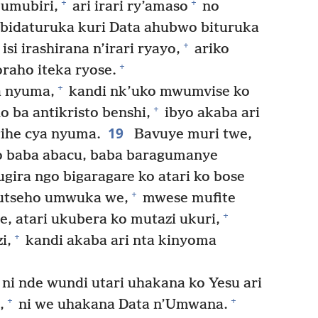
+
+
y’umubiri,
ari irari ry’amaso
no
bidaturuka kuri Data ahubwo bituruka
+
si irashirana n’irari ryayo,
ariko
+
raho iteka ryose.
+
ya nyuma,
kandi nk’uko mwumvise ko
+
o ba antikristo benshi,
ibyo akaba ari
19
gihe cya nyuma.
Bavuye muri twe,
o baba abacu, baba baragumanye
ira ngo bigaragare ko atari ko bose
+
utseho umwuka we,
mwese mufite
+
, atari ukubera ko mutazi ukuri,
+
i,
kandi akaba ari nta kinyoma
i nde wundi utari uhakana ko Yesu ari
+
+
,
ni we uhakana Data n’Umwana.