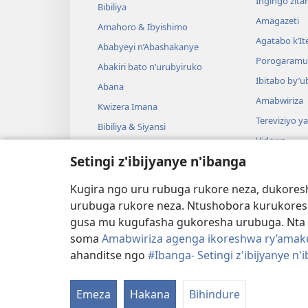
Ingingo zit
Bibiliya
Amagazeti
Amahoro & Ibyishimo
Agatabo k’I
Ababyeyi n’Abashakanye
Porogaramu
Abakiri bato n’urubyiruko
Ibitabo by’u
Abana
Amabwiriza
Kwizera Imana
Tereviziyo y
Bibiliya & Siyansi
Videwo
Bibiliya & Amateka
Setingi z'ibijyanye n'ibanga
Umuzika
Darame zishin
Kugira ngo uru rubuga rukore neza, dukoresh
Darame zo g
urubuga rukore neza. Ntushobora kurukores
gusa mu kugufasha gukoresha urubuga. Nta 
soma
Amabwiriza agenga ikoreshwa ry’amakur
ahanditse ngo
#Ibanga- Setingi z'ibijyanye n'
Copyright
© 2026 Watch Tower Bible and Tract S
Emeza
Hakana
Bihindure