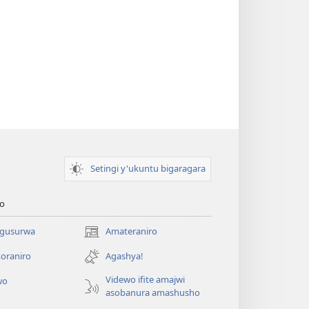
Setingi y'ukuntu bigaragara
o
 gusurwa
Amateraniro
(ifungukire
ahandi)
oraniro
Agashya!
Videwo ifite amajwi
wo
asobanura amashusho