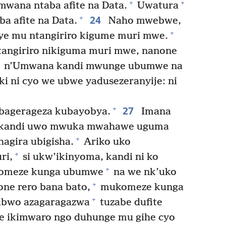
+
+
ana ntaba afite na Data.
Uwatura
24
+
a afite na Data.
Naho mwebwe,
+
e mu ntangiriro kigume muri mwe.
angiriro nikiguma muri mwe, nanone
n’Umwana kandi mwunge ubumwe na
i ni cyo we ubwe yadusezeranyije: ni
27
+
abagerageza kubayobya.
Imana
kandi uwo mwuka mwahawe uguma
+
agira ubigisha.
Ariko uko
+
ri,
si ukw’ikinyoma, kandi ni ko
+
meze kunga ubumwe
na we nk’uko
+
ne rero bana bato,
mukomeze kunga
+
 ubwo azagaragazwa
tuzabe dufite
te ikimwaro ngo duhunge mu gihe cyo