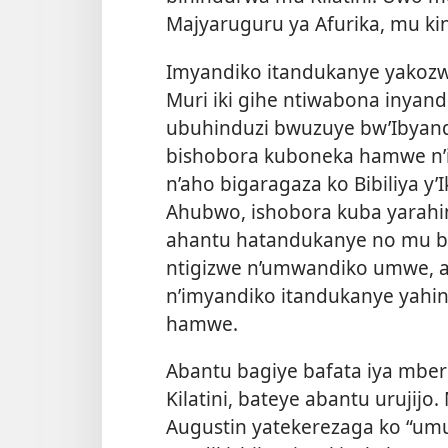
Majyaruguru ya Afurika, mu kin
Imyandiko itandukanye yakozwe n
Muri iki gihe ntiwabona inyandi
ubuhinduzi bwuzuye bw’Ibyandit
bishobora kuboneka hamwe n’i
n’aho bigaragaza ko Bibiliya y
Ahubwo, ishobora kuba yarahi
ahantu hatandukanye no mu bihe
ntigizwe n’umwandiko umwe, a
n’imyandiko itandukanye yahin
hamwe.
Abantu bagiye bafata iya mber
Kilatini, bateye abantu urujijo
Augustin yatekerezaga ko “umu