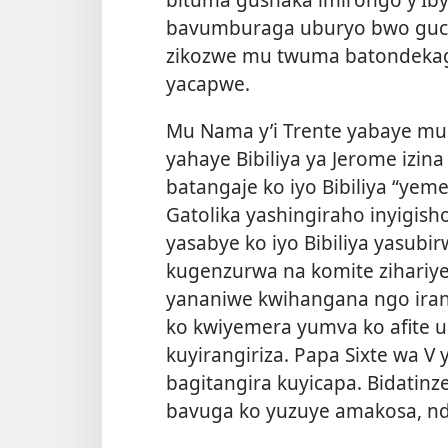
bavumburaga uburyo bwo gucap
zikozwe mu twuma batondekaga,
yacapwe.
Mu Nama y’i Trente yabaye mu 
yahaye Bibiliya ya Jerome izina
batangaje ko iyo Bibiliya “yem
Gatolika yashingiraho inyigish
yasabye ko iyo Bibiliya yas
kugenzurwa na komite zihariye,
yananiwe kwihangana ngo irang
ko kwiyemera yumva ko
afite
kuyirangiriza. Papa Sixte wa 
bagitangira kuyicapa. Bidatin
bavuga ko yuzuye amakosa, nd