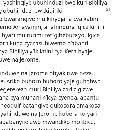
, yashingiye ubuhinduzi bwe kuri Bibiliya
y’ubuhinduzi bw’Ikigiriki
 bwarangiye mu kinyejana cya kabiri
emo Amavanjiri, anahindura igice kinini
byari mu rurimi rw’Igiheburayo. Igice
bora kuba cyarasubiwemo n’abandi
a Bibiliya y’Ikilatini cya Kera byaje
uwe na Jerome.
hinduwe na Jerome ntiyakiriwe neza.
e. Ariko buhoro buhoro yaje guhabwa
itegererezo muri Bibiliya zari zigizwe
a cya munani n’icya cyenda, abantu
a Theodulf batangiye gukosora amakosa
ya yahinduwe na Jerome kubera ko yari
agabanyije uwo mwandiko mo ibice,
anditswe birushaho koroha. Igihe