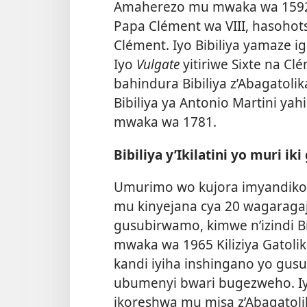
Amaherezo mu mwaka wa 1592, 
Papa Clément wa VIII, hasohotse
Clément. Iyo Bibiliya yamaze ig
Iyo
Vulgate
yitiriwe Sixte na C
bahindura Bibiliya z’Abagatol
Bibiliya ya Antonio Martini ya
mwaka wa 1781.
Bibiliya y’Ikilatini yo muri iki
Umurimo wo kujora imyandiko y
mu kinyejana cya 20 wagaragaj
gusubirwamo, kimwe n’izindi Bi
mwaka wa 1965 Kiliziya Gatoli
kandi iyiha inshingano yo gusub
ubumenyi bwari bugezweho. Iy
ikoreshwa mu misa z’Abagatoli