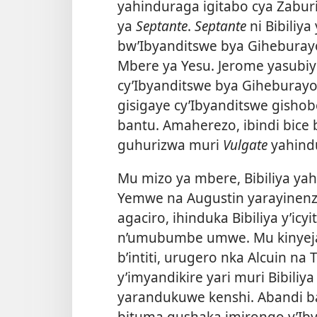
yahinduraga igitabo cya Zaburi
ya
Septante
.
Septante
ni Bibiliya
bw’Ibyanditswe bya Giheburayo
Mbere ya Yesu. Jerome yasubiy
cy’Ibyanditswe bya Giheburayo 
gisigaye cy’Ibyanditswe gisho
bantu. Amaherezo, ibindi bice by
guhurizwa muri
Vulgate
yahind
Mu mizo ya mbere, Bibiliya ya
Yemwe na Augustin yarayinenz
agaciro, ihinduka Bibiliya y’icy
n’umubumbe umwe. Mu kinyejan
b’intiti, urugero nka Alcuin n
y’imyandikire yari muri Bibili
yarandukuwe kenshi. Abandi b
bituma gushaka imirongo y’Iby