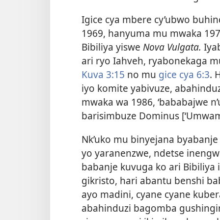
Igice cya mbere cy’ubwo buhi
1969, hanyuma mu mwaka 1979
Bibiliya yiswe
Nova Vulgata.
Iya
ari ryo Iahveh, ryabonekaga 
Kuva 3:15
no mu
gice cya 6:3
. 
iyo komite yabivuze, abahinduz
mwaka wa 1986, ‘bababajwe n’
barisimbuze Dominus [‘Umwami’
Nk’uko mu binyejana byabanj
yo yaranenzwe, ndetse inengwa
babanje kuvuga ko ari Bibiliya
gikristo, hari abantu benshi 
ayo madini, cyane cyane kubera
abahinduzi bagomba gushingir