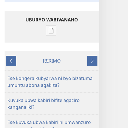
UBURYO WABIVANAHO
Uko
wavanaho
ibitabo
UMUNARA
IBIRIMO
W’UMURINZI
Ibibanza
Ibikurikira
Mata
2009
Ese kongera kubyarwa ni byo bizatuma
umuntu abona agakiza?
Kuvuka ubwa kabiri bifite agaciro
kangana iki?
Ese kuvuka ubwa kabiri ni umwanzuro