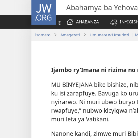
JW.ORG
Abahamya ba Yehova
AHABANZA
INYIGISH
Isomero
Amagazeti
Umunara w’Umurinzi | M
Ijambo ry’Imana ni rizima no
MU BINYEJANA bike bishize, nib
ku isi zarapfuye. Bavuga ko ur
nyirarwo. Ni muri ubwo buryo I
rwapfuye,” nubwo kicyigwa n’a
muri leta ya Vatikani.
Nanone kandi, zimwe muri Bib