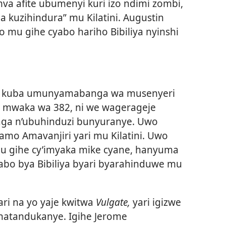
mva afite ubumenyi kuri izo ndimi zombi,
 kuzihindura” mu Kilatini. Augustin
 mu gihe cyabo hariho Bibiliya nyinshi
ko kuba umunyamabanga wa musenyeri
 mwaka wa 382, ni we wagerageje
aga n’ubuhinduzi bunyuranye. Uwo
mo Amavanjiri yari mu Kilatini. Uwo
u gihe cy’imyaka mike cyane, hanyuma
tabo bya Bibiliya byari byarahinduwe mu
ari na yo yaje kwitwa
Vulgate,
yari igizwe
hatandukanye. Igihe Jerome