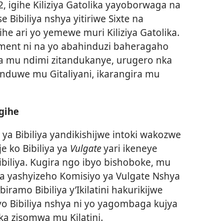
igihe Kiliziya Gatolika yayoborwaga na
 Bibiliya nshya yitiriwe Sixte na
ihe ari yo yemewe muri Kiliziya Gatolika.
lément ni na yo abahinduzi baheragaho
ika mu ndimi zitandukanye, urugero nka
hinduwe mu Gitaliyani, ikarangira mu
 gihe
a Bibiliya yandikishijwe intoki wakozwe
e ko Bibiliya ya
Vulgate
yari ikeneye
biliya. Kugira ngo ibyo bishoboke, mu
ka yashyizeho Komisiyo ya Vulgate Nshya
iramo Bibiliya y’Ikilatini hakurikijwe
o Bibiliya nshya ni yo yagombaga kujya
ka zisomwa mu Kilatini.