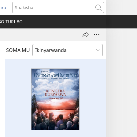
jira
fungukire
Shakisha
handi)
BO TURI BO
SOMA MU