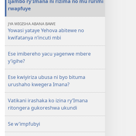
Ijambo ry’Imana ni rizima no mu rurimi
rwapfuye
JYA WIGISHA ABANA BAWE
Yowasi yataye Yehova abitewe no
kwifatanya n’incuti mbi
Ese imibereho yacu yagenwe mbere
y’igihe?
Ese kwiyiriza ubusa ni byo bituma
urushaho kwegera Imana?
Vatikani irashaka ko izina ry’Imana
ritongera gukoreshwa ukundi
Se w’impfubyi