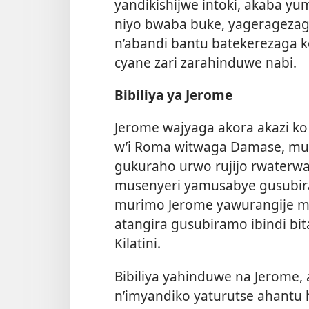
yandikishijwe intoki, akaba yu
niyo bwaba buke, yageragezaga
n’abandi bantu batekerezaga ko
cyane zari zarahinduwe nabi.
Bibiliya ya Jerome
Jerome wajyaga akora akazi 
w’i Roma witwaga Damase, mu
gukuraho urwo rujijo rwaterw
musenyeri yamusabye gusubira
murimo Jerome yawurangije m
atangira gusubiramo ibindi bi
Kilatini.
Bibiliya yahinduwe na Jerome, 
n’imyandiko yaturutse ahantu 