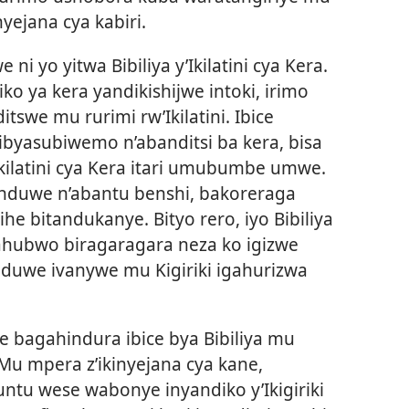
yejana cya kabiri.
i yo yitwa Bibiliya y’Ikilatini cya Kera.
ko ya kera yandikishijwe intoki, irimo
swe mu rurimi rw’Ikilatini. Ibice
byasubiwemo n’abanditsi ba kera, bisa
’Ikilatini cya Kera itari umubumbe umwe.
nduwe n’abantu benshi, bakoreraga
 bitandukanye. Bityo rero, iyo Bibiliya
hubwo biragaragara neza ko igizwe
duwe ivanywe mu Kigiriki igahurizwa
e bagahindura ibice bya Bibiliya mu
. Mu mpera z’ikinyejana cya kane,
ntu wese wabonye inyandiko y’Ikigiriki