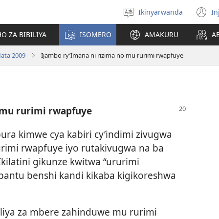
Ikinyarwanda
In
Hitamo
(i
ururimi
a
O ZA BIBILIYA
ISOMERO
AMAKURU
A
ata 2009
Ijambo ry’Imana ni rizima no mu rurimi rwapfuye
 mu rurimi rwapfuye
ura kimwe cya kabiri cy’indimi zivugwa
urimi rwapfuye iyo rutakivugwa na ba
kilatini gikunze kwitwa “ururimi
bantu benshi kandi kikaba kigikoreshwa
iliya za mbere zahinduwe mu rurimi