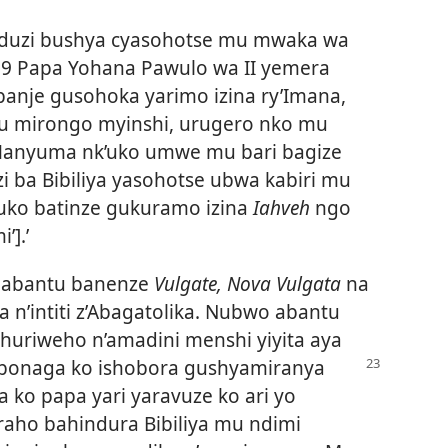
nduzi bushya cyasohotse mu mwaka wa
 Papa Yohana Pawulo wa II yemera
banje gusohoka yarimo izina ry’Imana,
mu mirongo myinshi, urugero nko mu
Hanyuma nk’uko umwe mu bari bagize
i ba Bibiliya yasohotse ubwa kabiri mu
uko batinze gukuramo izina
Iahveh
ngo
].’
e abantu banenze
Vulgate, Nova Vulgata
na
 n’intiti z’Abagatolika. Nubwo abantu
 ihuriweho n’amadini menshi yiyita aya
babonaga ko
ishobora gushyamiranya
 ko papa yari yaravuze ko ari yo
aho bahindura Bibiliya mu ndimi