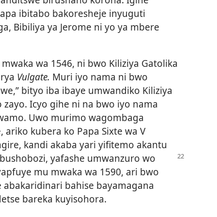
a ibitabo bakoresheje inyuguti
 Bibiliya ya Jerome ni yo ya mbere
mwaka wa 1546, ni bwo Kiliziya Gatolika
 rya
Vulgate.
Muri iyo nama ni bwo
ewe,” bityo iba ibaye umwandiko Kiliziya
o zayo. Icyo gihe ni na bwo iyo nama
ubirwamo. Uwo murimo wagombaga
 ariko kubera ko Papa Sixte wa V
ire, kandi akaba yari yifitemo akantu
 ubushobozi, yafashe umwanzuro wo
V yapfuye mu mwaka wa 1590, ari bwo
ze abakaridinari bahise bayamagana
etse bareka kuyisohora.