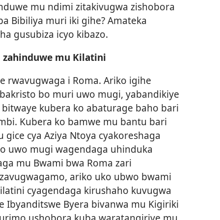
zahinduwe mu ndimi zitakivugwa zishobora
a Bibiliya muri iki gihe? Amateka
sha gusubiza icyo kibazo.
i zahinduwe mu Kilatini
ere rwavugwaga i Roma. Ariko igihe
bakristo bo muri uwo mugi, yabandikiye
i bitwaye kubera ko abaturage baho bari
mbi. Kubera ko bamwe mu bantu bari
gice cya Aziya Ntoya cyakoreshaga
a ko uwo mugi wagendaga uhinduka
gwaga mu Bwami bwa Roma zari
e zavugwagamo, ariko uko ubwo bwami
ilatini cyagendaga kirushaho kuvugwa
e Ibyanditswe Byera bivanwa mu Kigiriki
murimo ushobora kuba waratangiriye mu