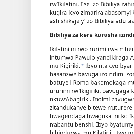
rw’Ikilatini. Ese izo Bibiliya 
kugira icyo zimarira abasomyi b
ashishikaje y’izo Bibiliya adufa
Bibiliya za kera kurusha izind
Ikilatini ni rwo rurimi rwa mb
intumwa Pawulo yandikiraga A
mu Kigiriki.
Ibyo nta cyo byar
*
basanzwe bavuga izo ndimi zo
batuye i Roma bakomokaga mu 
ururimi rw’Ikigiriki, bavugag
nk’uw’Abagiriki. Indimi zavu
zitandukanye bitewe n’uturer
bwagendaga bwaguka, ni ko Ik
n’abantu benshi. Ibyo byatumy
bihindurwa mu Kilatini. Uwo 