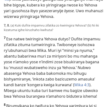
bihe bigoye, kubera ko yiringiraga rwose ko Yehova
yari gusohoza ibyo yasezeranyije
byose.
Uwo muhanuzi
wizerwa yiringiraga Yehova.
7, 8.
(a) Kuki dufite impamvu zifatika zo kwiringira Yehova? (b) Ni iki
kizatuma igihe kirushaho kwihuta?
7
Ese natwe twiringira Yehova dutyo? Dufite impamvu
zifatika zituma tumwiringira. Twiboneye isohozwa
ry’ubuhanuzi bwa Mika. Muri iyi “minsi ya nyuma,”
abantu babarirwa muri za miriyoni bo mu mahanga
yose n’amoko yose n’indimi zose bisukiranya bagana
ku ‘musozi wubatsweho inzu ya Yehova.’ Nubwo
abasenga Yehova baba bakomoka mu bihugu
bishyamiranye, ‘inkota zabo bazicuzemo amasuka’
kandi banze ‘kongera kwiga kurwana’ (
Mika 4:3
).
Mbega ukuntu kuba turi bamwe mu bagize ubwoko
bwa Yehova burangwa n’amahoro bidutera ishema!
8
Birumvikana ko twifuza ko Yehova yarimbura iyi si