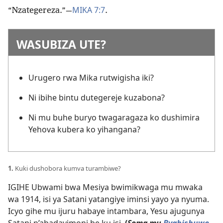
MIKA 7:7
“Nzategereza.”​—
.
WASUBIZA UTE?
Urugero rwa Mika rutwigisha iki?
Ni ibihe bintu dutegereje kuzabona?
Ni mu buhe buryo twagaragaza ko dushimira
Yehova kubera ko yihangana?
1.
Kuki dushobora kumva turambiwe?
IGIHE Ubwami bwa Mesiya bwimikwaga mu mwaka
wa 1914, isi ya Satani yatangiye iminsi yayo ya nyuma.
Icyo gihe mu ijuru habaye intambara, Yesu ajugunya