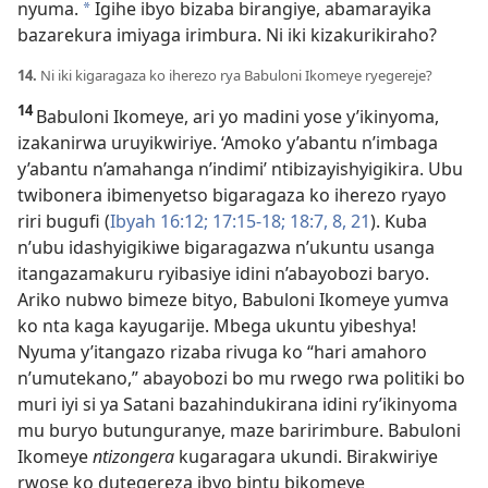
nyuma.
Igihe ibyo bizaba birangiye, abamarayika
*
bazarekura imiyaga irimbura. Ni iki kizakurikiraho?
14.
Ni iki kigaragaza ko iherezo rya Babuloni Ikomeye ryegereje?
14
Babuloni Ikomeye, ari yo madini yose y’ikinyoma,
izakanirwa uruyikwiriye. ‘Amoko y’abantu n’imbaga
y’abantu n’amahanga n’indimi’ ntibizayishyigikira. Ubu
twibonera ibimenyetso bigaragaza ko iherezo ryayo
riri bugufi (
Ibyah 16:12;
17:15-18;
18:7, 8,
21
). Kuba
n’ubu idashyigikiwe bigaragazwa n’ukuntu usanga
itangazamakuru ryibasiye idini n’abayobozi baryo.
Ariko nubwo bimeze bityo, Babuloni Ikomeye yumva
ko nta kaga kayugarije. Mbega ukuntu yibeshya!
Nyuma y’itangazo rizaba rivuga ko “hari amahoro
n’umutekano,” abayobozi bo mu rwego rwa politiki bo
muri iyi si ya Satani bazahindukirana idini ry’ikinyoma
mu buryo butunguranye, maze baririmbure. Babuloni
Ikomeye
ntizongera
kugaragara ukundi. Birakwiriye
rwose ko dutegereza ibyo bintu bikomeye