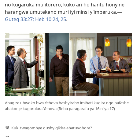
no kugaruka mu itorero, kuko ari ho hantu honyine
harangwa umutekano muri iyi minsi y’imperuka.—
Guteg 33:27;
Heb 10:24, 25
.
Abagize ubwoko bwa Yehova bashyiraho imihati kugira ngo bafashe
abakonje kugarukira Yehova (Reba paragarafu ya 16 n’iya 17)
18.
Kuki twagombye gushyigikira abatuyobora?