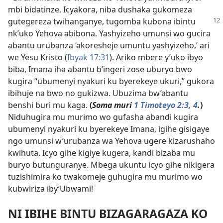
mbi bidatinze. Icyakora, niba dushaka gukomeza
gutegereza
twihanganye, tugomba kubona ibintu
nk’uko Yehova abibona. Yashyizeho umunsi wo gucira
abantu urubanza ‘akoresheje umuntu yashyizeho,’ ari
we Yesu Kristo (
Ibyak 17:31
). Ariko mbere y’uko ibyo
biba, Imana iha abantu b’ingeri zose uburyo bwo
kugira “ubumenyi nyakuri ku byerekeye ukuri,” gukora
ibihuje na bwo no gukizwa. Ubuzima bw’abantu
benshi buri mu kaga.
(
Soma muri
1 Timoteyo 2:3, 4
.
)
Niduhugira mu murimo wo gufasha abandi kugira
ubumenyi nyakuri ku byerekeye Imana, igihe gisigaye
ngo umunsi w’urubanza wa Yehova ugere kizarushaho
kwihuta. Icyo gihe kigiye kugera, kandi bizaba mu
buryo butunguranye. Mbega ukuntu icyo gihe nikigera
tuzishimira ko twakomeje guhugira mu murimo wo
kubwiriza iby’Ubwami!
NI IBIHE BINTU BIZAGARAGAZA KO