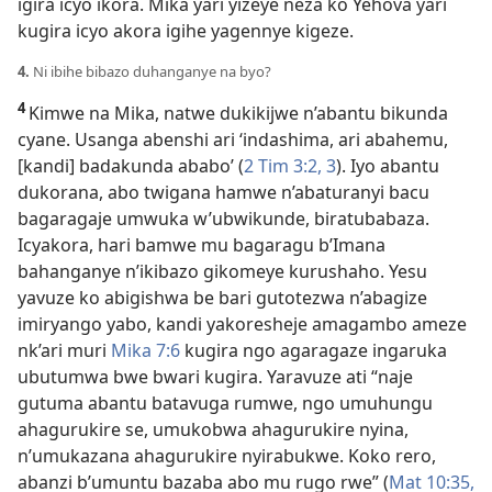
igira icyo ikora. Mika yari yizeye neza ko Yehova yari
kugira icyo akora igihe yagennye kigeze.
4.
Ni ibihe bibazo duhanganye na byo?
4
Kimwe na Mika, natwe dukikijwe n’abantu bikunda
cyane. Usanga abenshi ari ‘indashima, ari abahemu,
[kandi] badakunda ababo’ (
2 Tim 3:2, 3
). Iyo abantu
dukorana, abo twigana hamwe n’abaturanyi bacu
bagaragaje umwuka w’ubwikunde, biratubabaza.
Icyakora, hari bamwe mu bagaragu b’Imana
bahanganye n’ikibazo gikomeye kurushaho. Yesu
yavuze ko abigishwa be bari gutotezwa n’abagize
imiryango yabo, kandi yakoresheje amagambo ameze
nk’ari muri
Mika 7:6
kugira ngo agaragaze ingaruka
ubutumwa bwe bwari kugira. Yaravuze ati “naje
gutuma abantu batavuga rumwe, ngo umuhungu
ahagurukire se, umukobwa ahagurukire nyina,
n’umukazana ahagurukire nyirabukwe. Koko rero,
abanzi b’umuntu bazaba abo mu rugo rwe” (
Mat 10:35,