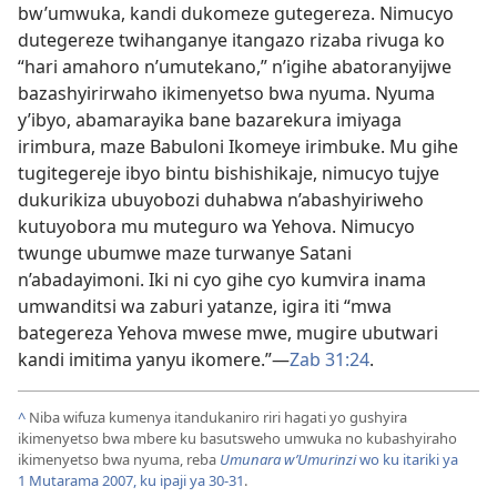
bw’umwuka, kandi dukomeze gutegereza. Nimucyo
dutegereze twihanganye itangazo rizaba rivuga ko
“hari amahoro n’umutekano,” n’igihe abatoranyijwe
bazashyirirwaho ikimenyetso bwa nyuma. Nyuma
y’ibyo, abamarayika bane bazarekura imiyaga
irimbura, maze Babuloni Ikomeye irimbuke. Mu gihe
tugitegereje ibyo bintu bishishikaje, nimucyo tujye
dukurikiza ubuyobozi duhabwa n’abashyiriweho
kutuyobora mu muteguro wa Yehova. Nimucyo
twunge ubumwe maze turwanye Satani
n’abadayimoni. Iki ni cyo gihe cyo kumvira inama
umwanditsi wa zaburi yatanze, igira iti “mwa
bategereza Yehova mwese mwe, mugire ubutwari
kandi imitima yanyu ikomere.”—
Zab 31:24
.
^
Niba wifuza kumenya itandukaniro riri hagati yo gushyira
ikimenyetso bwa mbere ku basutsweho umwuka no kubashyiraho
ikimenyetso bwa nyuma, reba
Umunara w’Umurinzi
wo ku itariki ya
1 Mutarama 2007, ku ipaji ya 30-31
.