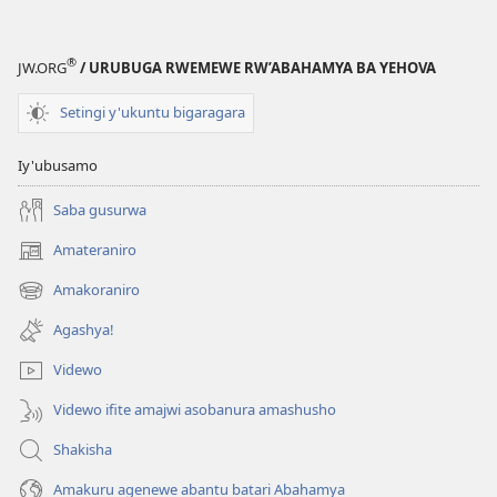
®
JW.ORG
/ URUBUGA RWEMEWE RW’ABAHAMYA BA YEHOVA
Setingi y'ukuntu bigaragara
Iy'ubusamo
Saba gusurwa
Amateraniro
(ifungukire
ahandi)
Amakoraniro
(ifungukire
ahandi)
Agashya!
Videwo
Videwo ifite amajwi asobanura amashusho
Shakisha
Amakuru agenewe abantu batari Abahamya