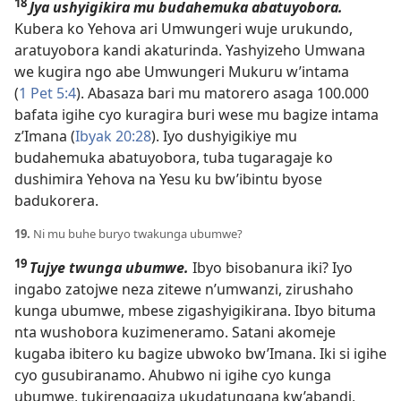
18
Jya ushyigikira mu budahemuka abatuyobora.
Kubera ko Yehova ari Umwungeri wuje urukundo,
aratuyobora kandi akaturinda. Yashyizeho Umwana
we kugira ngo abe Umwungeri Mukuru w’intama
(
1 Pet 5:4
). Abasaza bari mu matorero asaga 100.000
bafata igihe cyo kuragira buri wese mu bagize intama
z’Imana (
Ibyak 20:28
). Iyo dushyigikiye mu
budahemuka abatuyobora, tuba tugaragaje ko
dushimira Yehova na Yesu ku bw’ibintu byose
badukorera.
19.
Ni mu buhe buryo twakunga ubumwe?
19
Tujye twunga ubumwe.
Ibyo bisobanura iki? Iyo
ingabo zatojwe neza zitewe n’umwanzi, zirushaho
kunga ubumwe, mbese zigashyigikirana. Ibyo bituma
nta wushobora kuzimeneramo. Satani akomeje
kugaba ibitero ku bagize ubwoko bw’Imana. Iki si igihe
cyo gusubiranamo. Ahubwo ni igihe cyo kunga
ubumwe, tukirengagiza ukudatungana kw’abandi,