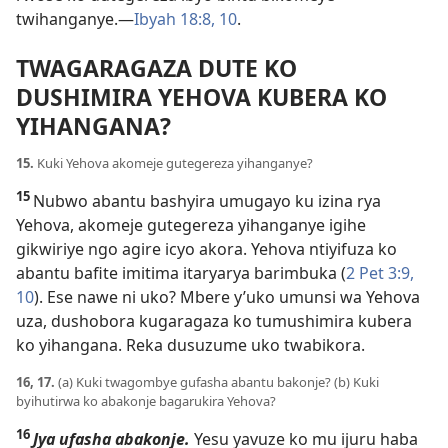
twihanganye.—
Ibyah 18:8,
10
.
TWAGARAGAZA DUTE KO
DUSHIMIRA YEHOVA KUBERA KO
YIHANGANA?
15.
Kuki Yehova akomeje gutegereza yihanganye?
15
Nubwo abantu bashyira umugayo ku izina rya
Yehova, akomeje gutegereza yihanganye igihe
gikwiriye ngo agire icyo akora. Yehova ntiyifuza ko
abantu bafite imitima itaryarya barimbuka (
2 Pet 3:9,
10
). Ese nawe ni uko? Mbere y’uko umunsi wa Yehova
uza, dushobora kugaragaza ko tumushimira kubera
ko yihangana. Reka dusuzume uko twabikora.
16, 17.
(a) Kuki twagombye gufasha abantu bakonje? (b) Kuki
byihutirwa ko abakonje bagarukira Yehova?
16
Jya ufasha abakonje.
Yesu yavuze ko mu ijuru haba