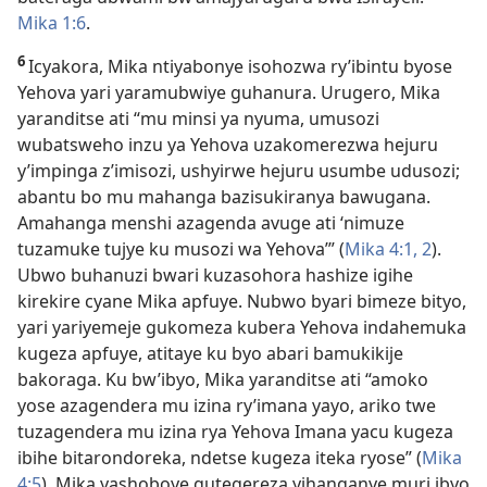
Mika 1:6
.
6
Icyakora, Mika ntiyabonye isohozwa ry’ibintu byose
Yehova yari yaramubwiye guhanura. Urugero, Mika
yaranditse ati “mu minsi ya nyuma, umusozi
wubatsweho inzu ya Yehova uzakomerezwa hejuru
y’impinga z’imisozi, ushyirwe hejuru usumbe udusozi;
abantu bo mu mahanga bazisukiranya bawugana.
Amahanga menshi azagenda avuge ati ‘nimuze
tuzamuke tujye ku musozi wa Yehova’” (
Mika 4:1, 2
).
Ubwo buhanuzi bwari kuzasohora hashize igihe
kirekire cyane Mika apfuye. Nubwo byari bimeze bityo,
yari yariyemeje gukomeza kubera Yehova indahemuka
kugeza apfuye, atitaye ku byo abari bamukikije
bakoraga. Ku bw’ibyo, Mika yaranditse ati “amoko
yose azagendera mu izina ry’imana yayo, ariko twe
tuzagendera mu izina rya Yehova Imana yacu kugeza
ibihe bitarondoreka, ndetse kugeza iteka ryose” (
Mika
4:5
). Mika yashoboye gutegereza yihanganye muri ibyo