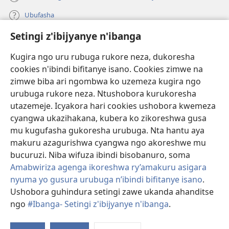
Ubufasha
Setingi z'ibijyanye n'ibanga
Gutanga impano
(ifungukire
ahandi)
Kugira ngo uru rubuga rukore neza, dukoresha
cookies n'ibindi bifitanye isano. Cookies zimwe na
Isomero ryo kuri interineti rya Watchtower
(ifungukire
zimwe biba ari ngombwa ko uzemeza kugira ngo
ahandi)
®
JW Hub
urubuga rukore neza. Ntushobora kurukoresha
(ifungukire
utazemeje. Icyakora hari cookies ushobora kwemeza
ahandi)
Porogaramu ya
JW Library
cyangwa ukazihakana, kubera ko zikoreshwa gusa
mu kugufasha gukoresha urubuga. Nta hantu aya
Watchtower Library
makuru azagurishwa cyangwa ngo akoreshwe mu
bucuruzi. Niba wifuza ibindi bisobanuro, soma
Amabwiriza agenga ikoreshwa ry’amakuru asigara
nyuma yo gusura urubuga n’ibindi bifitanye isano
.
Ushobora guhindura setingi zawe ukanda ahanditse
Copyright
© 2026 Watch Tower Bible and Tract Society of Pennsylvania.
AMATEGEKO AGENGA IMIKORESHEREZE
|
IBIJYANYE N'IBANGA
|
ngo
#Ibanga- Setingi z'ibijyanye n'ibanga
.
G
SETINGI Z'IBIJYANYE N'IBANGA
ib