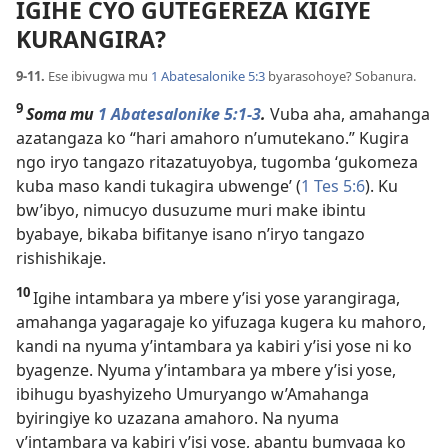
IGIHE CYO GUTEGEREZA KIGIYE
KURANGIRA?
9-11.
Ese ibivugwa mu
1 Abatesalonike 5:3
byarasohoye? Sobanura.
9
Soma mu
1 Abatesalonike 5:1-3
.
Vuba aha, amahanga
azatangaza ko “hari amahoro n’umutekano.” Kugira
ngo iryo tangazo ritazatuyobya, tugomba ‘gukomeza
kuba maso kandi tukagira ubwenge’ (
1 Tes 5:6
). Ku
bw’ibyo, nimucyo dusuzume muri make ibintu
byabaye, bikaba bifitanye isano n’iryo tangazo
rishishikaje.
10
Igihe intambara ya mbere y’isi yose yarangiraga,
amahanga yagaragaje ko yifuzaga kugera ku mahoro,
kandi na nyuma y’intambara ya kabiri y’isi yose ni ko
byagenze. Nyuma y’intambara ya mbere y’isi yose,
ibihugu byashyizeho Umuryango w’Amahanga
byiringiye ko uzazana amahoro. Na nyuma
y’intambara ya kabiri y’isi yose, abantu bumvaga ko