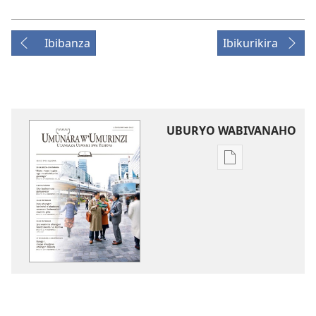
Ibibanza
Ibikurikira
UBURYO WABIVANAHO
Uko
wavanaho
ibitabo
UMUNARA
W’UMURINZI
WO
KWIGWA
Ugushyingo 20