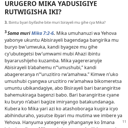
URUGERO MIKA YADUSIGIYE
RUTWIGISHA IKI?
3.
Ibintu byari byifashe bite muri Isirayeli mu gihe cya Mika?
3
Soma muri
Mika 7:2-6
.
Mika umuhanuzi wa Yehova
yabonye ukuntu Abisirayeli bagendaga bangirika mu
buryo bw’umwuka, kandi byageze mu gihe
cy’ubutegetsi bw’umwami mubi Ahazi ibintu
byararushijeho kuzamba. Mika yagereranyije
Abisirayeli b’abahemu n’“umushubi,” kandi
abagereranya n’“uruzitiro rw’amahwa.” Kimwe n’uko
umushubi cyangwa uruzitiro rw’amahwa bikomeretsa
umuntu ubikandagiye, abo Bisirayeli bari barangiritse
bahemukiraga bagenzi babo. Bari barangiritse cyane
ku buryo n’abari bagize imiryango batakundanaga.
Kubera ko Mika yari azi ko atashoboraga kugira icyo
abihinduraho, yasutse ibyari mu mutima we imbere ya
Yehova. Hanyuma yategereje
yihanganye ko Imana