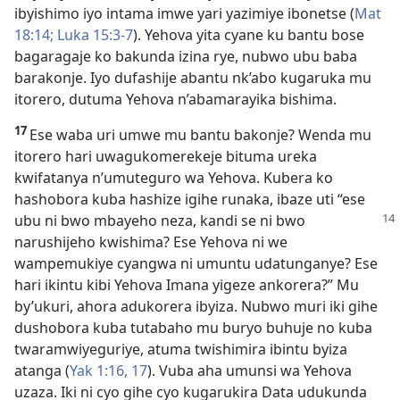
ibyishimo iyo intama imwe yari yazimiye ibonetse (
Mat
18:14;
Luka 15:3-7
). Yehova yita cyane ku bantu bose
bagaragaje ko bakunda izina rye, nubwo ubu baba
barakonje. Iyo dufashije abantu nk’abo kugaruka mu
itorero, dutuma Yehova n’abamarayika bishima.
17
Ese waba uri umwe mu bantu bakonje? Wenda mu
itorero hari uwagukomerekeje bituma ureka
kwifatanya n’umuteguro wa Yehova. Kubera ko
hashobora kuba hashize igihe runaka, ibaze uti “ese
ubu ni bwo mbayeho neza, kandi se ni
bwo
narushijeho kwishima? Ese Yehova ni we
wampemukiye cyangwa ni umuntu udatunganye? Ese
hari ikintu kibi Yehova Imana yigeze ankorera?” Mu
by’ukuri, ahora adukorera ibyiza. Nubwo muri iki gihe
dushobora kuba tutabaho mu buryo buhuje no kuba
twaramwiyeguriye, atuma twishimira ibintu byiza
atanga (
Yak 1:16, 17
). Vuba aha umunsi wa Yehova
uzaza. Iki ni cyo gihe cyo kugarukira Data udukunda