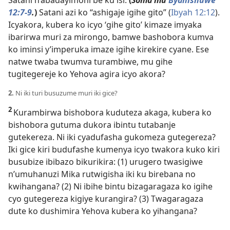
Satani n’abadayimoni be ku isi.
(
Soma mu
Byahishuwe
12:7-9
.
)
Satani azi ko “ashigaje igihe gito” (
Ibyah 12:12
).
Icyakora, kubera ko icyo ‘gihe gito’ kimaze imyaka
ibarirwa muri za mirongo, bamwe bashobora kumva
ko iminsi y’imperuka imaze igihe kirekire cyane. Ese
natwe twaba twumva turambiwe, mu gihe
tugitegereje ko Yehova agira icyo akora?
2.
Ni iki turi busuzume muri iki gice?
2
Kurambirwa bishobora kuduteza akaga, kubera ko
bishobora gutuma dukora ibintu tutabanje
gutekereza. Ni iki cyadufasha gukomeza gutegereza?
Iki gice kiri budufashe kumenya icyo twakora kuko kiri
busubize ibibazo bikurikira: (1) urugero twasigiwe
n’umuhanuzi Mika rutwigisha iki ku birebana no
kwihangana? (2) Ni ibihe bintu bizagaragaza ko igihe
cyo gutegereza kigiye kurangira? (3) Twagaragaza
dute ko dushimira Yehova kubera ko yihangana?