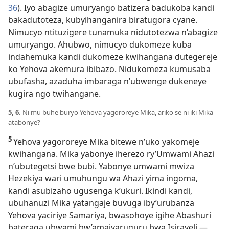
36
). Iyo abagize umuryango batizera badukoba kandi
bakadutoteza, kubyihanganira biratugora cyane.
Nimucyo ntituzigere tunamuka nidutotezwa n’abagize
umuryango. Ahubwo, nimucyo dukomeze kuba
indahemuka kandi dukomeze kwihangana dutegereje
ko Yehova akemura ibibazo. Nidukomeza kumusaba
ubufasha, azaduha imbaraga n’ubwenge dukeneye
kugira ngo twihangane.
5, 6.
Ni mu buhe buryo Yehova yagororeye Mika, ariko se ni iki Mika
atabonye?
5
Yehova yagororeye Mika bitewe n’uko yakomeje
kwihangana. Mika yabonye iherezo ry’Umwami Ahazi
n’ubutegetsi bwe bubi. Yabonye umwami mwiza
Hezekiya wari umuhungu wa Ahazi yima ingoma,
kandi asubizaho ugusenga k’ukuri. Ikindi kandi,
ubuhanuzi Mika yatangaje buvuga iby’urubanza
Yehova yaciriye Samariya, bwasohoye igihe Abashuri
bateraga ubwami bw’amajyaruguru bwa Isirayeli.—