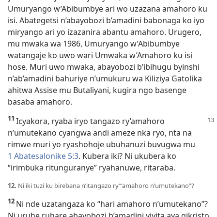
Umuryango w’Abibumbye ari wo uzazana amahoro ku
isi. Abategetsi n’abayobozi b’amadini babonaga ko iyo
miryango ari yo izazanira abantu amahoro. Urugero,
mu mwaka wa 1986, Umuryango w’Abibumbye
watangaje ko uwo wari Umwaka w’Amahoro ku isi
hose. Muri uwo mwaka, abayobozi b’ibihugu byinshi
n’ab’amadini bahuriye n’umukuru wa Kiliziya Gatolika
ahitwa Assise mu Butaliyani, kugira ngo basenge
basaba amahoro.
11
Icyakora, ryaba iryo tangazo ry’amahoro
n’umutekano cyangwa andi ameze nka ryo, nta na
rimwe muri yo ryashohoje ubuhanuzi buvugwa mu
1 Abatesalonike 5:3
. Kubera iki? Ni ukubera ko
“irimbuka ritunguranye” ryahanuwe, ritaraba.
12.
Ni iki tuzi ku birebana n’itangazo ry’“amahoro n’umutekano”?
12
Ni nde uzatangaza ko “hari amahoro n’umutekano”?
Ni uruhe ruhare abayobozi b’amadini yiyita aya gikristo