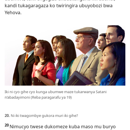
kandi tukagaragaza ko twiringira ubuyobozi bwa
Yehova.
Iki ni cyo gihe cyo kunga ubumwe maze tukarwanya Satani
n’abadayimoni (Reba paragarafu ya 19)
20.
Ni iki twagombye gukora muri iki gihe?
20
Nimucyo twese dukomeze kuba maso mu buryo