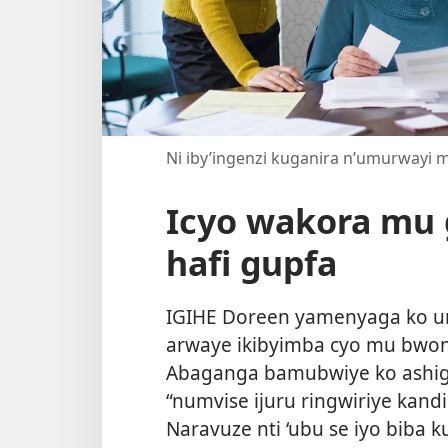
Ni iby’ingenzi kuganira n’umurwayi m
Icyo wakora mu 
hafi gupfa
IGIHE Doreen yamenyaga ko um
arwaye ikibyimba cyo mu bwonk
Abaganga bamubwiye ko ashiga
“numvise ijuru ringwiriye kan
Naravuze nti ‘ubu se iyo biba k