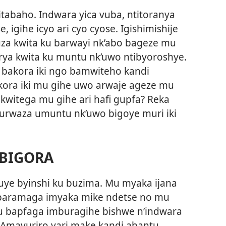
tabaho. Indwara yica vuba, ntitoranya
, igihe icyo ari cyo cyose. Igishimishije
uza kwita ku barwayi nk’abo bageze mu
rya kwita ku muntu nk’uwo ntibyoroshye.
bakora iki ngo bamwiteho kandi
ra iki mu gihe uwo arwaje ageze mu
kwitega mu gihe ari hafi gupfa? Reka
rwaza umuntu nk’uwo bigoye muri iki
 BIGORA
uye byinshi ku buzima. Mu myaka ijana
 baramaga imyaka mike ndetse no mu
u bapfaga imburagihe bishwe n’indwara
 Amavuriro yari make kandi abantu