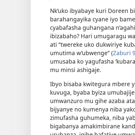
Nk’uko ibyabaye kuri Doreen b
barahangayika cyane iyo bamen
cyabafasha guhangana n’agahi
ibizabaho? Hari umugaragu w
ati “twereke uko dukwiriye ku
umutima w’ubwenge” (
Zaburi 
umusaba ko yagufasha ‘kubara 
mu minsi ashigaje.
Ibyo bisaba kwitegura mbere y
kuvuga, byaba byiza umubajije
umwanzuro mu gihe azaba atak
bijyanye no kumenya niba ya
zimufasha guhumeka, niba yab
bigabanya amakimbirane kandi
urubanza, igihe bafatiye umw