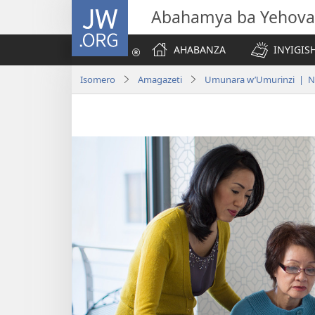
JW.ORG
Abahamya ba Yehova
AHABANZA
INYIGISH
Isomero
Amagazeti
Umunara w’Umurinzi | No