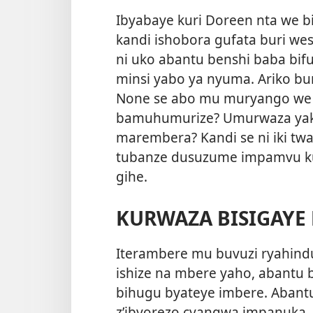
Ibyabaye kuri Doreen nta we bi
kandi ishobora gufata buri wese
ni uko abantu benshi baba bif
minsi yabo ya nyuma. Ariko bu
None se abo mu muryango we 
bamuhumurize? Umurwaza yako
marembera? Kandi se ni iki twa
tubanze dusuzume impamvu ku
gihe.
KURWAZA BISIGAYE
Iterambere mu buvuzi ryahind
ishize na mbere yaho, abantu
bihugu byateye imbere. Abant
z’ibyorezo cyangwa impanuka.