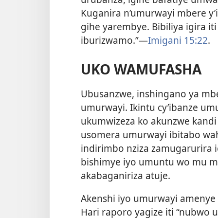
Kuganira n’umurwayi mbere y’
gihe yarembye. Bibiliya igira 
iburizwamo.”—
Imigani 15:22
.
UKO WAMUFASHA
Ubusanzwe, inshingano ya mb
umurwayi. Ikintu cy’ibanze um
ukumwizeza ko akunzwe kandi a
usomera umurwayi ibitabo wa
indirimbo nziza zamugarurira 
bishimye iyo umuntu wo mu m
akabaganiriza atuje.
Akenshi iyo umurwayi amenye
Hari raporo yagize iti “nubwo