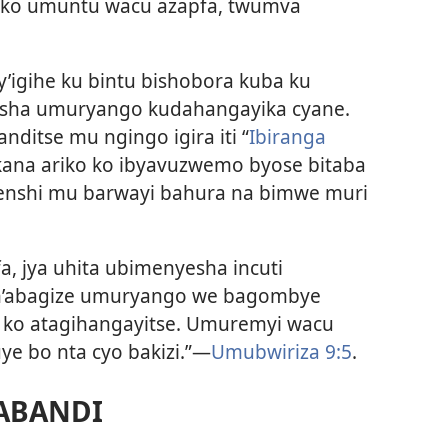
se ko umuntu wacu azapfa, twumva
y’igihe ku bintu bishobora kuba ku
asha umuryango kudahangayika cyane.
ditse mu ngingo igira iti “
Ibiranga
kana ariko ko ibyavuzwemo byose bitaba
benshi mu barwayi bahura na bimwe muri
, jya uhita ubimenyesha incuti
n’abagize umuryango we bagombye
 ko atagihangayitse. Umuremyi wacu
ye bo nta cyo bakizi.”—
Umubwiriza 9:5
.
ABANDI