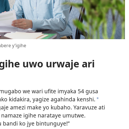
bere y’igihe
gihe uwo urwaje ari
ugabo we wari ufite imyaka 54 gusa
o kidakira, yagize agahinda kenshi.
*
je amezi make yo kubaho. Yaravuze ati
di namaze igihe narataye umutwe.
u bandi ko jye bintunguye!”