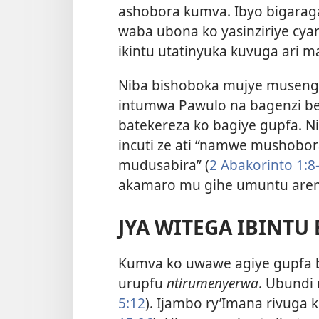
ashobora kumva. Ibyo bigarag
waba ubona ko yasinziriye cya
ikintu utatinyuka kuvuga ari m
Niba bishoboka mujye musenger
intumwa Pawulo na
bagenzi be
batekereza ko bagiye gupfa. N
incuti ze ati “namwe mushob
mudusabira” (
2 Abakorinto 1:8
akamaro mu gihe umuntu arem
JYA WITEGA IBINTU
Kumva ko uwawe agiye gupfa 
urupfu
ntirumenyerwa
. Ubundi
5:12
). Ijambo ry’Imana rivuga k