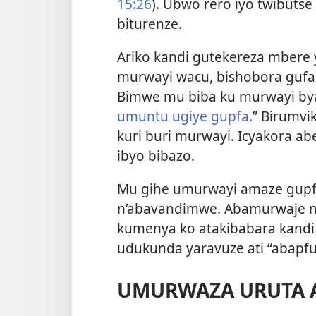
15:26
). Ubwo rero iyo twibut
biturenze.
Ariko kandi gutekereza mbere 
murwayi wacu, bishobora guf
Bimwe mu biba ku murwayi byan
umuntu ugiye gupfa.
” Birumvi
kuri buri murwayi. Icyakora a
ibyo bibazo.
Mu gihe umurwayi amaze gupfa
n’abavandimwe. Abamurwaje 
kumenya ko atakibabara kandi
udukunda yaravuze ati “abapfu
UMURWAZA URUTA 