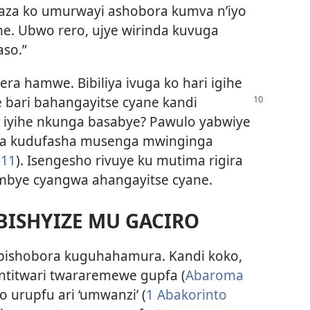
aza ko umurwayi ashobora kumva n’iyo
ne. Ubwo rero, ujye wirinda kuvuga
aso.”
a hamwe. Bibiliya ivuga ko hari igihe
 bari bahangayitse cyane kandi
i iyihe nkunga basabye? Pawulo yabwiye
ora kudufasha musenga mwinginga
-11
). Isengesho rivuye ku mutima rigira
bye cyangwa ahangayitse cyane.
 BISHYIZE MU GACIRO
bishobora kuguhahamura. Kandi koko,
 ntitwari twararemewe gupfa (
Abaroma
o urupfu ari ‘umwanzi’ (
1 Abakorinto