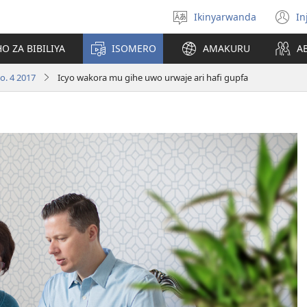
Ikinyarwanda
In
Hitamo
(i
ururimi
a
O ZA BIBILIYA
ISOMERO
AMAKURU
A
. 4 2017
Icyo wakora mu gihe uwo urwaje ari hafi gupfa