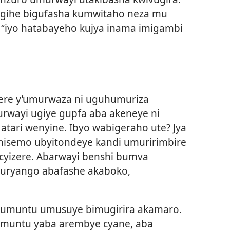
igihe bigufasha kumwitaho neza mu
iti “iyo hatabayeho kujya inama imigambi
ere y’umurwaza ni uguhumuriza
urwayi ugiye gupfa aba akeneye ni
tari wenyine. Ibyo wabigeraho ute? Jya
hisemo ubyitondeye kandi umuririmbire
icyizere. Abarwayi benshi bumva
uryango abafashe akaboko,
 umuntu umusuye bimugirira akamaro.
 umuntu yaba arembye cyane, aba