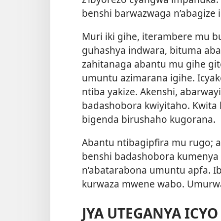
benshi barwazwaga n’abagize 
Muri iki gihe, iterambere mu
guhashya indwara, bituma ab
zahitanaga abantu mu gihe git
umuntu azimarana igihe. Icya
ntiba yakize. Akenshi, abarwa
badashobora kwiyitaho. Kwita 
bigenda birushaho kugorana.
Abantu ntibagipfira mu rugo;
benshi badashobora kumenya
n’abatarabona umuntu apfa. I
kurwaza mwene wabo. Umurwaz
JYA UTEGANYA ICY