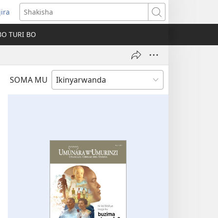
jira
fungukire
Shakisha
handi)
BO TURI BO
SOMA MU