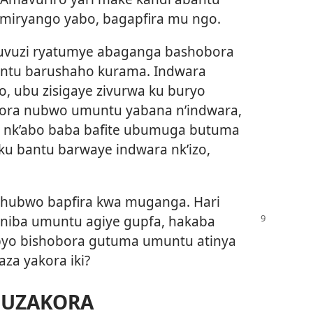
imiryango yabo, bagapfira mu ngo.
 buvuzi ryatumye abaganga bashobora
antu barushaho kurama. Indwara
o, ubu zisigaye zivurwa ku buryo
kora nubwo umuntu yabana n’indwara,
yi nk’abo baba bafite ubumuga butuma
ku bantu barwaye indwara nk’izo,
 ahubwo bapfira kwa muganga. Hari
niba umuntu agiye gupfa, hakaba
byo bishobora gutuma umuntu atinya
a yakora iki?
O UZAKORA