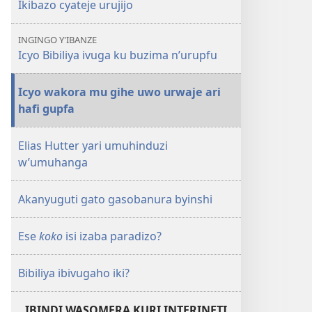
Bibiliya
Ikibazo cyateje urujijo
ivuga
ku
INGINGO Y'IBANZE
buzima
Icyo Bibiliya ivuga ku buzima n’urupfu
n’urupfu?
Icyo wakora mu gihe uwo urwaje ari
hafi gupfa
Elias Hutter yari umuhinduzi
w’umuhanga
Akanyuguti gato gasobanura byinshi
Ese
koko
isi izaba paradizo?
Bibiliya ibivugaho iki?
IBINDI WASOMERA KURI INTERINETI