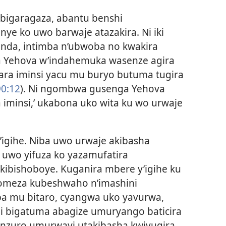
ibigaragaza, abantu benshi
ye ko uwo barwaje atazakira. Ni iki
nda, intimba n’ubwoba no kwakira
a Yehova w’indahemuka wasenze agira
bara iminsi yacu mu buryo butuma tugira
90:12
). Ni ngombwa gusenga Yehova
iminsi,’ ukabona uko wita ku wo urwaje
’igihe. Niba uwo urwaje akibasha
 uwo yifuza ko yazamufatira
ibishoboye. Kuganira mbere y’igihe ku
komeza kubeshwaho n’imashini
a mu bitaro, cyangwa uko yavurwa,
 bigatuma abagize umuryango baticira
anzuro umurwayi utakibasha kwivugira.