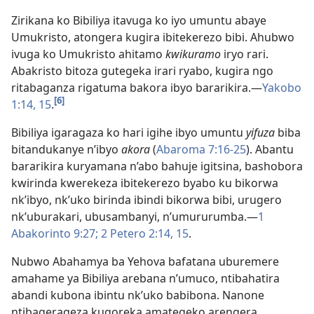
Zirikana ko Bibiliya itavuga ko iyo umuntu abaye
Umukristo, atongera kugira ibitekerezo bibi. Ahubwo
ivuga ko Umukristo ahitamo
kwikuramo
iryo rari.
Abakristo bitoza gutegeka irari ryabo, kugira ngo
ritabaganza rigatuma bakora ibyo bararikira.—
Yakobo
[6]
1:14, 15
.
Bibiliya igaragaza ko hari igihe ibyo umuntu
yifuza
biba
bitandukanye n’ibyo
akora
(
Abaroma 7:16-25
). Abantu
bararikira kuryamana n’abo bahuje igitsina, bashobora
kwirinda kwerekeza ibitekerezo byabo ku bikorwa
nk’ibyo, nk’uko birinda ibindi bikorwa bibi, urugero
nk’uburakari, ubusambanyi, n’umururumba.—
1
Abakorinto 9:27;
2 Petero 2:14, 15
.
Nubwo Abahamya ba Yehova bafatana uburemere
amahame ya Bibiliya arebana n’umuco, ntibahatira
abandi kubona ibintu nk’uko babibona. Nanone
ntibagerageza kugoreka amategeko arengera