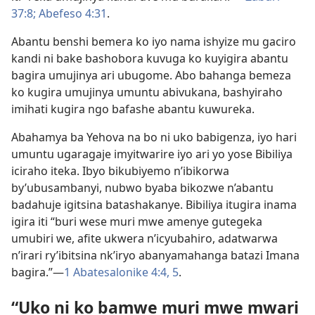
37:8;
Abefeso 4:31
.
Abantu benshi bemera ko iyo nama ishyize mu gaciro
kandi ni bake bashobora kuvuga ko kuyigira abantu
bagira umujinya ari ubugome. Abo bahanga bemeza
ko kugira umujinya umuntu abivukana, bashyiraho
imihati kugira ngo bafashe abantu kuwureka.
Abahamya ba Yehova na bo ni uko babigenza, iyo hari
umuntu ugaragaje imyitwarire iyo ari yo yose Bibiliya
iciraho iteka. Ibyo bikubiyemo n’ibikorwa
by’ubusambanyi, nubwo byaba bikozwe n’abantu
badahuje igitsina batashakanye. Bibiliya itugira inama
igira iti “buri wese muri mwe amenye gutegeka
umubiri we, afite ukwera n’icyubahiro, adatwarwa
n’irari ry’ibitsina nk’iryo abanyamahanga batazi Imana
bagira.”—
1 Abatesalonike 4:4, 5
.
“Uko ni ko bamwe muri mwe mwari