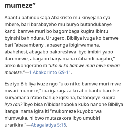
mumeze”
Abantu bahindukaga Abakristo mu kinyejana cya
mbere, bari barabayeho mu buryo butandukanye
kandi bamwe muri bo bagombaga kugira ibintu
byinshi bahindura. Urugero, Bibiliya ivuga ko bamwe
bari “abasambanyi, abasenga ibigirwamana,
abahehesi, abagabo bakoreshwa ibyo imibiri yabo
itaremewe, abagabo baryamana n’abandi bagabo,”
ariko ikongeraho iti
“uko ni ko bamwe muri mwe mwari
mumeze.”
—
1 Abakorinto 6:9-11
.
Ese iyo Bibiliya ivuze ngo “uko ni ko bamwe muri mwe
mwari mumeze,” iba igaragaza ko abo bantu baretse
kuryamana n’abo bahuje igitsina, batongeye kugira
iryo rari?
Ibyo bisa n’ibidashoboka kuko nanone Bibiliya
itanga inama igira iti “mukomeze kuyoborwa
n’umwuka, ni bwo mutazakora ibyo umubiri
urarikira.”—
Abagalatiya 5:16
.