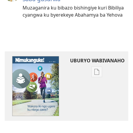
Muzaganira ku bibazo bishingiye kuri Bibiliya
cyangwa ku byerekeye Abahamya ba Yehova
UBURYO WABIVANAHO
Uko
wavanaho
ibitabo
NIMUKANGUKE!
Wakora
iki
ngo
ugere
ku