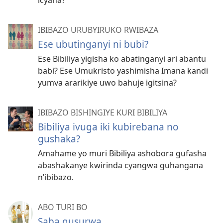
icyaha?
IBIBAZO URUBYIRUKO RWIBAZA
Ese ubutinganyi ni bubi?
Ese Bibiliya yigisha ko abatinganyi ari abantu
babi? Ese Umukristo yashimisha Imana kandi
yumva ararikiye uwo bahuje igitsina?
IBIBAZO BISHINGIYE KURI BIBILIYA
Bibiliya ivuga iki kubirebana no
gushaka?
Amahame yo muri Bibiliya ashobora gufasha
abashakanye kwirinda cyangwa guhangana
n’ibibazo.
ABO TURI BO
Saba gusurwa