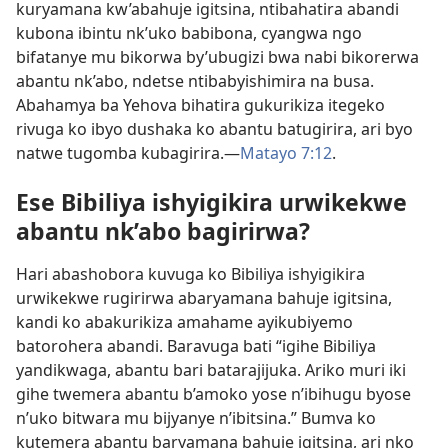
kuryamana kw’abahuje igitsina, ntibahatira abandi
kubona ibintu nk’uko babibona, cyangwa ngo
bifatanye mu bikorwa by’ubugizi bwa nabi bikorerwa
abantu nk’abo, ndetse ntibabyishimira na busa.
Abahamya ba Yehova bihatira gukurikiza itegeko
rivuga ko ibyo dushaka ko abantu batugirira, ari byo
natwe tugomba kubagirira.—
Matayo 7:12
.
Ese Bibiliya ishyigikira urwikekwe
abantu nk’abo bagirirwa?
Hari abashobora kuvuga ko Bibiliya ishyigikira
urwikekwe rugirirwa abaryamana bahuje igitsina,
kandi ko abakurikiza amahame ayikubiyemo
batorohera abandi. Baravuga bati “igihe Bibiliya
yandikwaga, abantu bari batarajijuka. Ariko muri iki
gihe twemera abantu b’amoko yose n’ibihugu byose
n’uko bitwara mu bijyanye n’ibitsina.” Bumva ko
kutemera abantu baryamana bahuje igitsina, ari nko