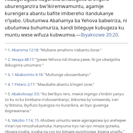
uburenganzira bw’ikiremwamuntu, agamije
kurengera abantu bafite imibereho itandukanye
n’iyabo. Ubutumwa Abahamya ba Yehova babwiriza, ni
ubutumwa buhumuriza, kandi biteguye kubugeza ku
muntu wese wifuza kubwumva.—
Ibyakozwe 20:20
.
^
1.
Abaroma 12:18
: “Mubane amahoro n’abantu bose.”
^
2.
Yesaya 48:17
: “Jyewe Yehova ndi Imana yawe. Ni jye ukwigisha
ibikugirira umumaro.”
^
3.
1 Abakorinto 6:18
: “Muhunge ubusambanyi.”
^
4.
1 Petero 2:17
: “Mwubahe abantu b’ingeri zose.”
^
5.
Abakolosayi 3:5
: “Ku bw’ibyo rero, mwice ingingo z’imibiri yanyu
zo ku isi ku birebana n’ubusambanyi, ibikorwa by’umwanda, irari
ry’ibitsina, ibyifuzo byangiza no kurarikira, ari byo gusenga
ibigirwamana.”
^
6.
Yakobo 1:14, 15
. Ahubwo umuntu wese ageragezwa iyo arehejwe
n’irari rye rimushukashuka. Hanyuma iryo rari iyo rimaze gutwita,
ribyara icyaha, icyaha na cyo iyo kimaze gusohozwa, kizana urupfu.”