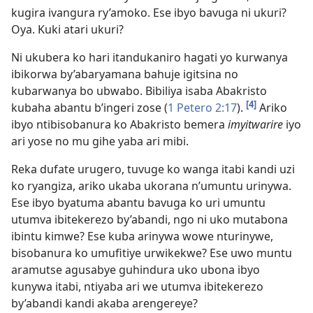
kugira ivangura ry’amoko. Ese ibyo bavuga ni ukuri?
Oya. Kuki atari ukuri?
Ni ukubera ko hari itandukaniro hagati yo kurwanya
ibikorwa by’abaryamana bahuje igitsina no
kubarwanya bo ubwabo. Bibiliya isaba Abakristo
[4]
kubaha abantu b’ingeri zose (
1 Petero 2:17
).
Ariko
ibyo ntibisobanura ko Abakristo bemera
imyitwarire
iyo
ari yose no mu gihe yaba ari mibi.
Reka dufate urugero, tuvuge ko wanga itabi kandi uzi
ko ryangiza, ariko ukaba ukorana n’umuntu urinywa.
Ese ibyo byatuma abantu bavuga ko uri umuntu
utumva ibitekerezo by’abandi, ngo ni uko mutabona
ibintu kimwe? Ese kuba arinywa wowe nturinywe,
bisobanura ko umufitiye urwikekwe? Ese uwo muntu
aramutse agusabye guhindura uko ubona ibyo
kunywa itabi, ntiyaba ari we utumva ibitekerezo
by’abandi kandi akaba arengereye?