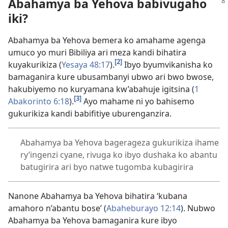
Abahamya ba Yehova babivugaho
iki?
Abahamya ba Yehova bemera ko amahame agenga
umuco yo muri Bibiliya ari meza kandi bihatira
[2]
kuyakurikiza (
Yesaya 48:17
).
Ibyo byumvikanisha ko
bamaganira kure ubusambanyi ubwo ari bwo bwose,
hakubiyemo no kuryamana kw’abahuje igitsina (
1
[3]
Abakorinto 6:18
).
Ayo mahame ni yo bahisemo
gukurikiza kandi babifitiye uburenganzira.
Abahamya ba Yehova bagerageza gukurikiza ihame
ry’ingenzi cyane, rivuga ko ibyo dushaka ko abantu
batugirira ari byo natwe tugomba kubagirira
Nanone Abahamya ba Yehova bihatira ‘kubana
amahoro n’abantu bose’ (
Abaheburayo 12:14
). Nubwo
Abahamya ba Yehova bamaganira kure ibyo