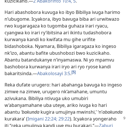
kuzicikaho.—
2 Abakorinto 10:4, 5
.
Hari abashobora kuvuga ko ibyo Bibiliya ivuga harimo
n’ubugome. Icyakora, ibyo bavuga biba ari urwitwazo
rwo kugaragaza ko tugomba guhaza irari ryacu,
cyangwa ko irari ry’ibitsina ari ikintu tudashobora
kurwanya kandi ko kwifata mu gihe urifite
bidashoboka. Nyamara, Bibiliya igaragaza ko ingeso
nk’izo, abantu bafite ubushobozi bwo kuzicikaho.
Abantu batandukanye n’inyamaswa. Ni yo mpamvu
bashobora kurwanya irari iryo ari ryo ryose kandi
[5]
bakaritsinda.—
Abakolosayi 3:5
.
Reka dufate urugero: hari abahanga bavuga ko ingeso
zimwe na zimwe, urugero nk’amahane, umuntu
azivukana. Bibiliya ntivuga uko umubiri
w’abanyamahane uba uteye, ariko ivuga ko hari
abantu
‘bakunda
kugira umujinya mwinshi,’ ‘n’
abakunda
kurakara’ (
Imigani 22:24;
29:22
). Icyakora yongeraho
iti “reka umujinya kandi uve mu burakari.”—
Zaburi