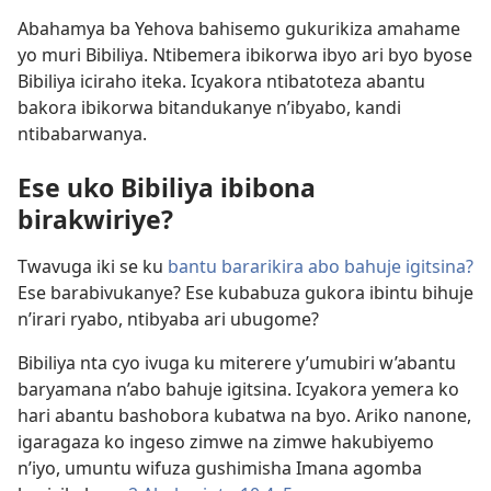
Abahamya ba Yehova bahisemo gukurikiza amahame
yo muri Bibiliya. Ntibemera ibikorwa ibyo ari byo byose
Bibiliya iciraho iteka. Icyakora ntibatoteza abantu
bakora ibikorwa bitandukanye n’ibyabo, kandi
ntibabarwanya.
Ese uko Bibiliya ibibona
birakwiriye?
Twavuga iki se ku
bantu bararikira abo bahuje igitsina?
Ese barabivukanye? Ese kubabuza gukora ibintu bihuje
n’irari ryabo, ntibyaba ari ubugome?
Bibiliya nta cyo ivuga ku miterere y’umubiri w’abantu
baryamana n’abo bahuje igitsina. Icyakora yemera ko
hari abantu bashobora kubatwa na byo. Ariko nanone,
igaragaza ko ingeso zimwe na zimwe hakubiyemo
n’iyo, umuntu wifuza gushimisha Imana agomba