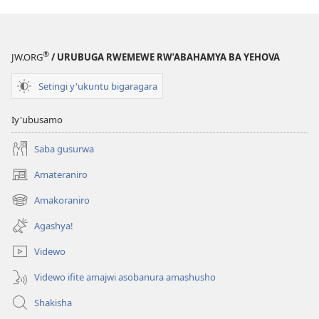
ntego
zawe?
®
JW.ORG
/ URUBUGA RWEMEWE RW’ABAHAMYA BA YEHOVA
Setingi y'ukuntu bigaragara
Iy'ubusamo
Saba gusurwa
Amateraniro
(ifungukire
ahandi)
Amakoraniro
(ifungukire
ahandi)
Agashya!
Videwo
Videwo ifite amajwi asobanura amashusho
Shakisha