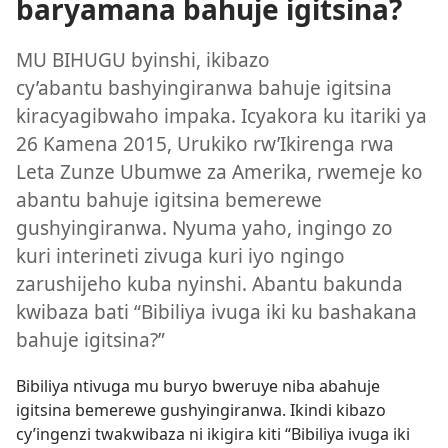
baryamana bahuje igitsina?
MU BIHUGU byinshi, ikibazo
cy’abantu bashyingiranwa bahuje igitsina
kiracyagibwaho impaka. Icyakora ku itariki ya
26 Kamena 2015, Urukiko rw’Ikirenga rwa
Leta Zunze Ubumwe za Amerika, rwemeje ko
abantu bahuje igitsina bemerewe
gushyingiranwa. Nyuma yaho, ingingo zo
kuri interineti zivuga kuri iyo ngingo
zarushijeho kuba nyinshi. Abantu bakunda
kwibaza bati “Bibiliya ivuga iki ku bashakana
bahuje igitsina?”
Bibiliya ntivuga mu buryo bweruye niba abahuje
igitsina bemerewe gushyingiranwa. Ikindi kibazo
cy’ingenzi twakwibaza ni ikigira kiti “Bibiliya ivuga iki