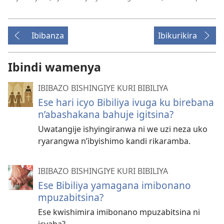
Ibibanza
Ibikurikira
Ibindi wamenya
IBIBAZO BISHINGIYE KURI BIBILIYA
Ese hari icyo Bibiliya ivuga ku birebana
n’abashakana bahuje igitsina?
Uwatangije ishyingiranwa ni we uzi neza uko
ryarangwa n’ibyishimo kandi rikaramba.
IBIBAZO BISHINGIYE KURI BIBILIYA
Ese Bibiliya yamagana imibonano
mpuzabitsina?
Ese kwishimira imibonano mpuzabitsina ni