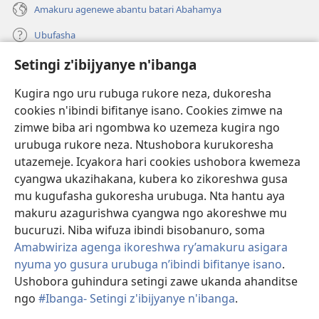
Amakuru agenewe abantu batari Abahamya
Ubufasha
Setingi z'ibijyanye n'ibanga
Gutanga impano
(ifungukire
ahandi)
Kugira ngo uru rubuga rukore neza, dukoresha
cookies n'ibindi bifitanye isano. Cookies zimwe na
Isomero ryo kuri interineti rya Watchtower
(ifungukire
zimwe biba ari ngombwa ko uzemeza kugira ngo
ahandi)
®
JW Hub
urubuga rukore neza. Ntushobora kurukoresha
(ifungukire
utazemeje. Icyakora hari cookies ushobora kwemeza
ahandi)
Porogaramu ya
JW Library
cyangwa ukazihakana, kubera ko zikoreshwa gusa
mu kugufasha gukoresha urubuga. Nta hantu aya
Watchtower Library
makuru azagurishwa cyangwa ngo akoreshwe mu
bucuruzi. Niba wifuza ibindi bisobanuro, soma
Amabwiriza agenga ikoreshwa ry’amakuru asigara
nyuma yo gusura urubuga n’ibindi bifitanye isano
.
Copyright
© 2026 Watch Tower Bible and Tract Society of Pennsylvania.
Ushobora guhindura setingi zawe ukanda ahanditse
AMATEGEKO AGENGA IMIKORESHEREZE
|
IBIJYANYE N'IBANGA
|
ngo
#Ibanga- Setingi z'ibijyanye n'ibanga
.
G
SETINGI Z'IBIJYANYE N'IBANGA