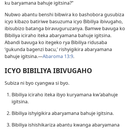
ku baryamana bahuje igitsina?”
Nubwo abantu benshi bibwira ko bashobora gusubiza
icyo kibazo batiriwe basuzuma icyo Bibiliya ibivugaho,
ibisubizo batanga biravuguruzanya. Bamwe bavuga ko
Bibiliya iciraho iteka abaryamana bahuje igitsina.
Abandi bavuga ko itegeko rya Bibiliya ridusaba
‘gukunda bagenzi bacu,’ rishyigikira abaryamana
bahuje igitsina.—
Abaroma 13:9
.
ICYO BIBILIYA IBIVUGAHO
Subiza ni byo cyangwa si byo.
Bibiliya iciraho iteka ibyo kuryamana kw’abahuje
igitsina.
Bibiliya ishyigikira abaryamana bahuje igitsina.
Bibiliya ishishikariza abantu kwanga abaryamana