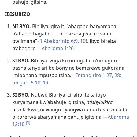
bahuje igitsina.
IBISUBIZO
NI BYO.
Bibiliya igira iti “abagabo baryamana
n’abandi bagabo . . . ntibazaragwa ubwami
bw’Imana” (
1 Abakorinto 6:9, 10
). Ibyo bireba
n’abagore.—
Abaroma 1:26
.
SI BYO.
Bibiliya ivuga ko umugabo n’umugore
bashakanye ari bo bonyine bemerewe gukorana
imibonano mpuzabitsina.—
Intangiriro 1:27, 28;
Imigani 5:18, 19
.
SI BYO.
Nubwo Bibiliya iciraho iteka ibyo
kuryamana kw’abahuje igitsina,
ntishyigikira
urwikekwe, urwango cyangwa ibindi bikorwa bibi
bikorerwa abaryamana bahuje igitsina.—
Abaroma
[1]
12:18
.