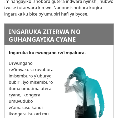
Imihangayiko ishobora gutera indwara nyinshi, nubwo
twese tutarwara kimwe. Nanone ishobora kugira
ingaruka ku bice by’umubiri hafi ya byose.
INGARUKA ZITERWA NO
GUHANGAYIKA CYANE
Ingaruka ku rwungano rw’imyakura.
Urwungano
rw’imyakura ruvubura
imisemburo y’uburyo
bubiri. Iyo misemburo
ituma umutima utera
cyane, ikongera
umuvuduko
w’amaraso kandi
ikongera isukari mu