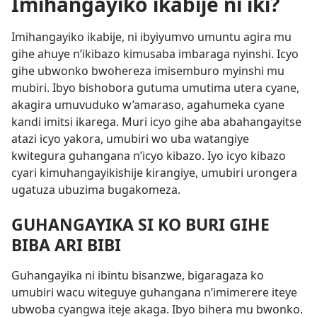
Imihangayiko ikabije ni iki?
Imihangayiko ikabije, ni ibyiyumvo umuntu agira mu
gihe ahuye n’ikibazo kimusaba imbaraga nyinshi. Icyo
gihe ubwonko bwohereza imisemburo myinshi mu
mubiri. Ibyo bishobora gutuma umutima utera cyane,
akagira umuvuduko w’amaraso, agahumeka cyane
kandi imitsi ikarega. Muri icyo gihe aba abahangayitse
atazi icyo yakora, umubiri wo uba watangiye
kwitegura guhangana n’icyo kibazo. Iyo icyo kibazo
cyari kimuhangayikishije kirangiye, umubiri urongera
ugatuza ubuzima bugakomeza.
GUHANGAYIKA SI KO BURI GIHE
BIBA ARI BIBI
Guhangayika ni ibintu bisanzwe, bigaragaza ko
umubiri wacu witeguye guhangana n’imimerere iteye
ubwoba cyangwa iteje akaga. Ibyo bihera mu bwonko.