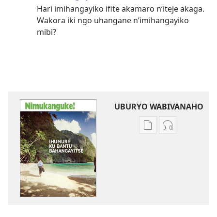
Hari imihangayiko ifite akamaro n’iteje akaga.
Wakora iki ngo uhangane n’imihangayiko
mibi?
UBURYO WABIVANAHO
Uko
Uko
wavanaho
wavanaho
ibitabo
ibyafashwe
NIMUKANGUKE!
amajwi
Ihumure
NIMUKANGUK
ku
Ihumure
bantu
ku
bahangayitse
bantu