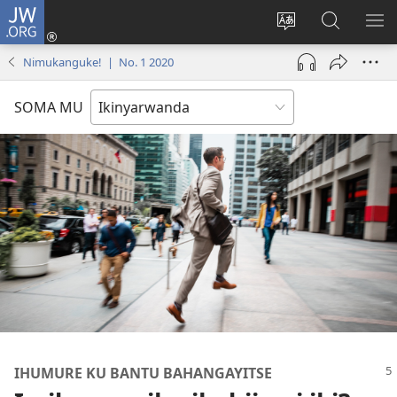
JW.ORG
Injira
(ifungukire
Hindura
Shakisha
GA
ahandi)
ururimi
kuri
ME
Nimukanguke! | No. 1 2020
JW.ORG
SOMA MU
IHUMURE KU BANTU BAHANGAYITSE