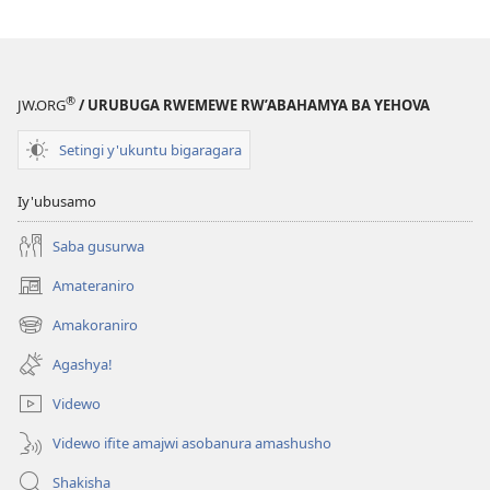
bahangayitse
®
JW.ORG
/ URUBUGA RWEMEWE RW’ABAHAMYA BA YEHOVA
Setingi y'ukuntu bigaragara
Iy'ubusamo
Saba gusurwa
Amateraniro
(ifungukire
ahandi)
Amakoraniro
(ifungukire
ahandi)
Agashya!
Videwo
Videwo ifite amajwi asobanura amashusho
Shakisha