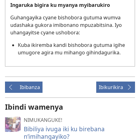
Ingaruka bigira ku myanya myibarukiro
Guhangayika cyane bishobora gutuma wumva
udashaka gukora imibonano mpuzabitsina. Iyo
uhangayitse cyane ushobora:
Kuba ikiremba kandi bishobora gutuma igihe
umugore agira mu mihango gihindagurika.
Ibibanza
Ibikurikira
Ibindi wamenya
NIMUKANGUKE!
Bibiliya ivuga iki ku birebana
n’imihangayiko?