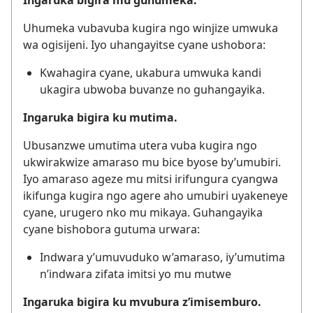
Ingaruka bigira mu guhumeka.
Uhumeka vubavuba kugira ngo winjize umwuka
wa ogisijeni. Iyo uhangayitse cyane ushobora:
Kwahagira cyane, ukabura umwuka kandi
ukagira ubwoba buvanze no guhangayika.
Ingaruka bigira ku mutima.
Ubusanzwe umutima utera vuba kugira ngo
ukwirakwize amaraso mu bice byose by’umubiri.
Iyo amaraso ageze mu mitsi irifungura cyangwa
ikifunga kugira ngo agere aho umubiri uyakeneye
cyane, urugero nko mu mikaya. Guhangayika
cyane bishobora gutuma urwara:
Indwara y’umuvuduko w’amaraso, iy’umutima
n’indwara zifata imitsi yo mu mutwe
Ingaruka bigira ku mvubura z’imisemburo.