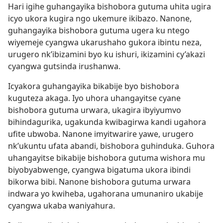
Hari igihe guhangayika bishobora gutuma uhita ugira
icyo ukora kugira ngo ukemure ikibazo. Nanone,
guhangayika bishobora gutuma ugera ku ntego
wiyemeje cyangwa ukarushaho gukora ibintu neza,
urugero nk’ibizamini byo ku ishuri, ikizamini cy’akazi
cyangwa gutsinda irushanwa.
Icyakora guhangayika bikabije byo bishobora
kuguteza akaga. Iyo uhora uhangayitse cyane
bishobora gutuma urwara, ukagira ibyiyumvo
bihindagurika, ugakunda kwibagirwa kandi ugahora
ufite ubwoba. Nanone imyitwarire yawe, urugero
nk’ukuntu ufata abandi, bishobora guhinduka. Guhora
uhangayitse bikabije bishobora gutuma wishora mu
biyobyabwenge, cyangwa bigatuma ukora ibindi
bikorwa bibi. Nanone bishobora gutuma urwara
indwara yo kwiheba, ugahorana umunaniro ukabije
cyangwa ukaba waniyahura.