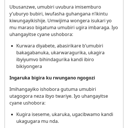
Ubusanzwe, umubiri uvubura imisemburo
y’uburyo bubiri, iwufasha guhangana n’ikintu
kiwungayikishije. Umwijima wongera isukari yo
mu maraso bigatuma umubiri ugira imbaraga. Iyo
uhangayitse cyane ushobora:
Kurwara diyabete, abasirikare b’umubiri
bakagabanuka, ukarwaragurika, ukagira
ibyiyumvo bihindagurika kandi ibiro
bikiyongera
Ingaruka bigira ku rwungano ngogozi
Imihangayiko ishobora gutuma umubiri
utagogora neza ibyo twariye. Iyo uhangayitse
cyane ushobora:
Kugira iseseme, ukaruka, ugacibwamo kandi
ukagugara mu nda.