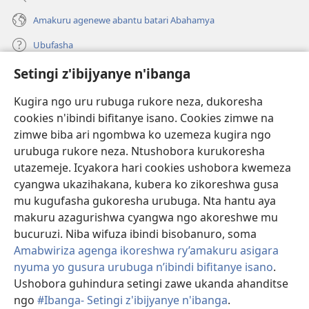
Amakuru agenewe abantu batari Abahamya
Ubufasha
Setingi z'ibijyanye n'ibanga
Gutanga impano
(ifungukire
ahandi)
Kugira ngo uru rubuga rukore neza, dukoresha
cookies n'ibindi bifitanye isano. Cookies zimwe na
Isomero ryo kuri interineti rya Watchtower
(ifungukire
zimwe biba ari ngombwa ko uzemeza kugira ngo
ahandi)
®
JW Hub
urubuga rukore neza. Ntushobora kurukoresha
(ifungukire
utazemeje. Icyakora hari cookies ushobora kwemeza
ahandi)
Porogaramu ya
JW Library
cyangwa ukazihakana, kubera ko zikoreshwa gusa
mu kugufasha gukoresha urubuga. Nta hantu aya
Watchtower Library
makuru azagurishwa cyangwa ngo akoreshwe mu
bucuruzi. Niba wifuza ibindi bisobanuro, soma
Amabwiriza agenga ikoreshwa ry’amakuru asigara
nyuma yo gusura urubuga n’ibindi bifitanye isano
.
Copyright
© 2026 Watch Tower Bible and Tract Society of Pennsylvania.
Ushobora guhindura setingi zawe ukanda ahanditse
AMATEGEKO AGENGA IMIKORESHEREZE
|
IBIJYANYE N'IBANGA
|
ngo
#Ibanga- Setingi z'ibijyanye n'ibanga
.
G
SETINGI Z'IBIJYANYE N'IBANGA