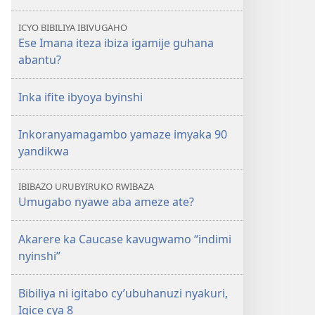
ICYO BIBILIYA IBIVUGAHO
Ese Imana iteza ibiza igamije guhana
abantu?
Inka ifite ibyoya byinshi
Inkoranyamagambo yamaze imyaka 90
yandikwa
IBIBAZO URUBYIRUKO RWIBAZA
Umugabo nyawe aba ameze ate?
Akarere ka Caucase kavugwamo “indimi
nyinshi”
Bibiliya ni igitabo cy’ubuhanuzi nyakuri,
Igice cya 8