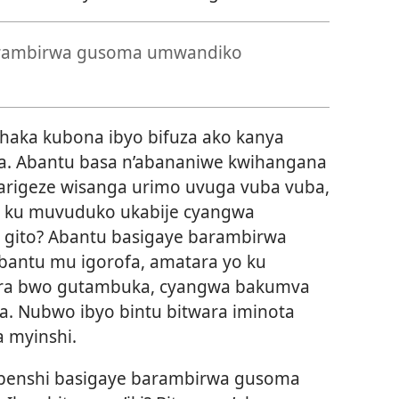
arambirwa gusoma umwandiko
shaka kubona ibyo bifuza ako kanya
a. Abantu basa n’abananiwe kwihangana
warigeze wisanga urimo uvuga vuba vuba,
ka ku muvuduko ukabije cyangwa
gito? Abantu basigaye barambirwa
bantu mu igorofa, amatara yo ku
ra bwo gutambuka, cyangwa bakumva
ka. Nubwo ibyo bintu bitwara iminota
a myinshi.
benshi basigaye barambirwa gusoma