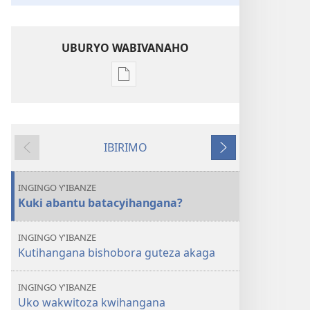
UBURYO WABIVANAHO
Uko
wavanaho
ibitabo
NIMUKANGUKE!
IBIRIMO
Kuki
Ibibanza
Ibikurikira
abantu
batacyihangana?
INGINGO Y'IBANZE
Kuki abantu batacyihangana?
INGINGO Y'IBANZE
Kutihangana bishobora guteza akaga
INGINGO Y'IBANZE
Uko wakwitoza kwihangana