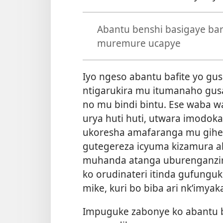
Abantu benshi basigaye b
muremure ucapye
Iyo ngeso abantu bafite yo gu
ntigarukira mu itumanaho gus
no mu bindi bintu. Ese waba 
urya huti huti, utwara imodo
ukoresha amafaranga mu gihe 
gutegereza icyuma kizamura a
muhanda atanga uburenganzi
ko orudinateri itinda gufungu
mike, kuri bo biba ari nk’imyak
Impuguke zabonye ko abantu 