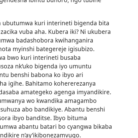
ubutumwa kuri interineti bigenda bita
zacika vuba aha. Kubera iki? Ni ukubera
tumwa badashobora kwihanganira
ta myinshi bategereje igisubizo.
a bwo kuri interineti busaba
soza nk’uko bigenda iyo umuntu
ntu benshi babona ko ibyo ari
ha igihe. Bahitamo kohererezanya
dasaba amategeko agenga imyandikire.
na umwanya wo kwandika amagambo
usuhuza abo bandikiye. Abantu benshi
ora ibyo banditse. Ibyo bituma
umwa abantu batari bo cyangwa bikaba
ndikire n’ay’ikibonezamvugo.