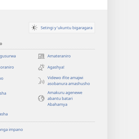
Setingi y'ukuntu bigaragara
o
 gusurwa
Amateraniro
(ifungukire
ahandi)
oraniro
Agashya!
Videwo ifite amajwi
wo
asobanura amashusho
Amakuru agenewe
isha
abantu batari
Abahamya
asha
anga impano