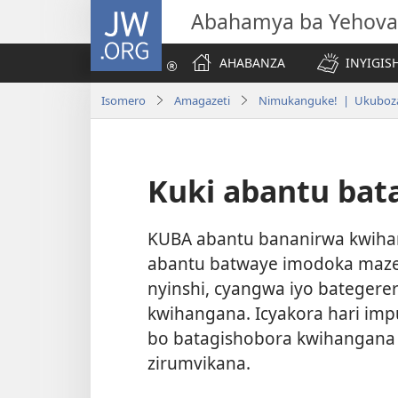
JW.ORG
Abahamya ba Yehova
AHABANZA
INYIGISH
Isomero
Amagazeti
Nimukanguke! | Ukuboz
Kuki abantu bat
KUBA abantu bananirwa kwihang
abantu batwaye imodoka maze
nyinshi, cyangwa iyo bateger
kwihangana. Icyakora hari imp
bo batagishobora kwihangana 
zirumvikana.