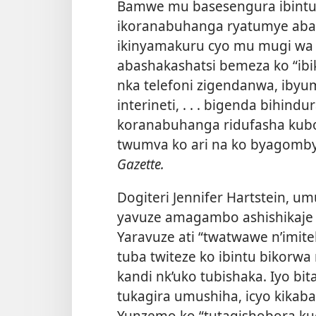
Bamwe mu basesengura ibintu
ikoranabuhanga ryatumye aba
ikinyamakuru cyo mu mugi wa 
abashakashatsi bemeza ko “ib
nka telefoni zigendanwa, ibyu
interineti, . . . bigenda bihin
koranabuhanga ridufasha kubo
twumva ko ari na ko byagomb
Gazette.
Dogiteri Jennifer Hartstein, u
yavuze amagambo ashishikaje
Yaravuze ati “twatwawe n’imite
tuba twiteze ko ibintu bikorw
kandi
nk’uko tubishaka. Iyo bi
tukagira umushiha, icyo kikaba
Yunzemo ko “tutagishobora ku