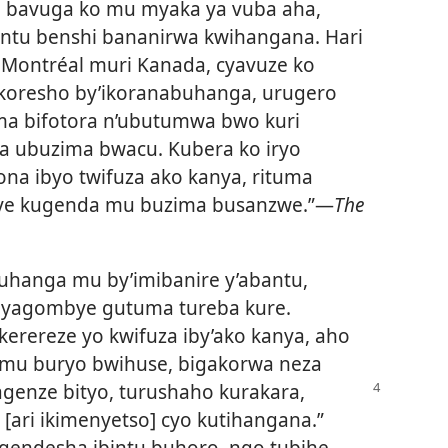
 bavuga ko mu myaka ya vuba aha,
ntu benshi bananirwa kwihangana. Hari
Montréal muri Kanada, cyavuze ko
ikoresho by’ikoranabuhanga, urugero
ma bifotora n’ubutumwa bwo kuri
dura ubuzima bwacu. Kubera ko iryo
na ibyo twifuza ako kanya, rituma
ye kugenda mu buzima busanzwe.”—
The
muhanga mu by’imibanire y’abantu,
 yagombye gutuma tureba kure.
kerereze yo kwifuza iby’ako kanya, aho
a mu buryo bwihuse, bigakorwa neza
tagenze bityo, turushaho kurakara,
 [ari ikimenyetso] cyo kutihangana.”
gendesha ibintu buhoro, ngo tubihe