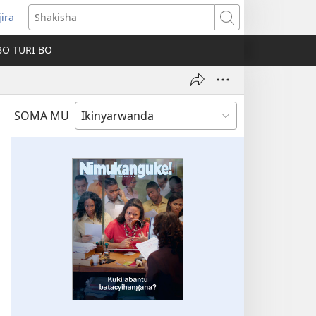
jira
fungukire
Shakisha
handi)
BO TURI BO
SOMA MU