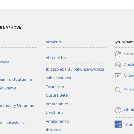
BA YEHOVA
Amakuru
Iy'ubusam
Saba
Abo turi bo
utabo
Amak
(ifungukire
Ibibazo abantu bakunze kwibaza
ahandi)
Vide
Saba gusurwa
wami & Ubutumire
Twandikire
andukanye
Shak
Gusura Beteli
Amateraniro
teraniro ry’Umurimo
Ubuf
Urwibutso
Amakoraniro
bushakashatsi
Gut
(ifungukire
Ibikorwa
ahandi)