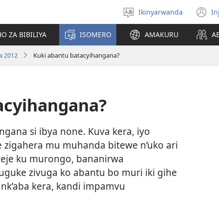
Ikinyarwanda
In
Hitamo
(i
ururimi
a
O ZA BIBILIYA
ISOMERO
AMAKURU
A
a 2012
Kuki abantu batacyihangana?
acyihangana?
ana si ibya none. Kuva kera, iyo
 zigahera mu muhanda bitewe n’uko ari
ereje ku murongo, bananirwa
uguke zivuga ko abantu bo muri iki gihe
nk’aba kera, kandi impamvu