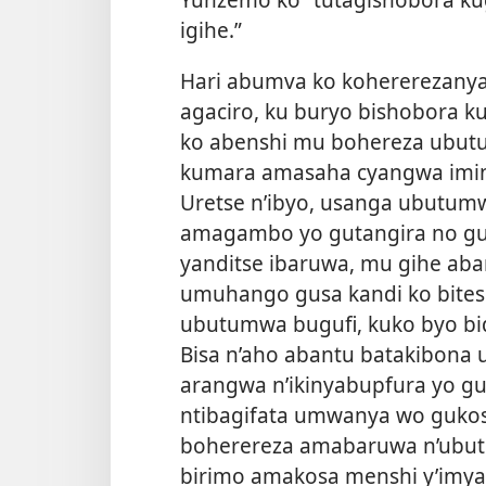
igihe.”
Hari abumva ko kohererezanya 
agaciro, ku buryo bishobora ku
ko abenshi mu bohereza ubu
kumara amasaha cyangwa imino
Uretse n’ibyo, usanga ubutumw
amagambo yo gutangira no gu
yanditse ibaruwa, mu gihe aba
umuhango gusa kandi ko bites
ubutumwa bugufi, kuko byo bi
Bisa n’aho abantu batakibo
arangwa n’ikinyabupfura yo g
ntibagifata umwanya wo gukos
boherereza amabaruwa n’ubut
birimo amakosa menshi y’imya