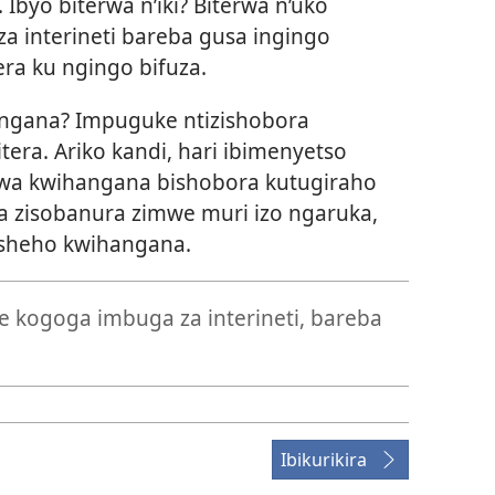
yo biterwa n’iki? Biterwa n’uko
 interineti bareba gusa ingingo
era ku ngingo bifuza.
angana? Impuguke ntizishobora
era. Ariko kandi, hari ibimenyetso
irwa kwihangana bishobora kutugiraho
ra zisobanura zimwe muri izo ngaruka,
usheho kwihangana.
 kogoga imbuga za interineti, bareba
Ibikurikira