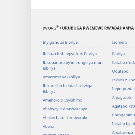
®
JW.ORG
/ URUBUGA RWEMEWE RW’ABAHAMYA 
Inyigisho za Bibiliya
Isomero
Ibibazo bishingiye kuri Bibiliya
Bibiliya
Ibisobanuro by’imirongo yo muri
Ibitabo n’ud
Bibiliya
Udutabo
Amasomo ya Bibiliya
Inkuru z’Ub
Ibikoresho bidufasha kwiga
Ingingo zit
Bibiliya
Amagazeti
Amahoro & Ibyishimo
Agatabo k’I
Ababyeyi n’Abashakanye
Porogaramu
Abakiri bato n’urubyiruko
Ibitabo by’u
Abana
Amabwiriza
Kwizera Imana