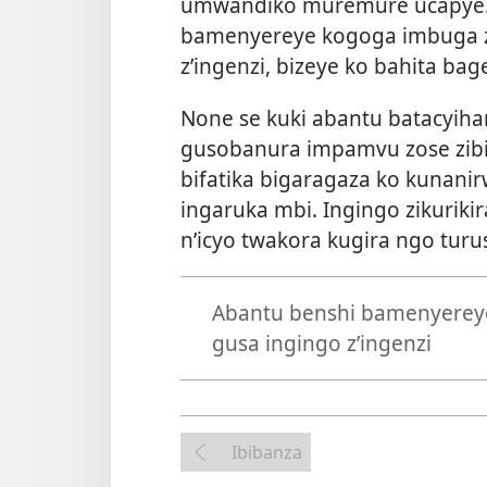
umwandiko muremure ucapye. Ib
bamenyereye kogoga imbuga za
z’ingenzi, bizeye ko bahita bag
None se kuki abantu batacyih
gusobanura impamvu zose zibit
bifatika bigaragaza ko kunan
ingaruka mbi. Ingingo zikuriki
n’icyo twakora kugira ngo tur
Abantu benshi bamenyereye
gusa ingingo z’ingenzi
Ibibanza