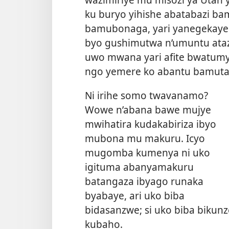
ku buryo yihishe abatabazi ba
bamubonaga, yari yanegekay
byo gushimutwa n’umuntu ataz
uwo mwana yari afite bwatumy
ngo yemere ko abantu bamuta
Ni irihe somo twavanamo?
Wowe n’abana bawe mujye
mwihatira kudakabiriza ibyo
mubona mu makuru. Icyo
mugomba kumenya ni uko
igituma abanyamakuru
batangaza ibyago runaka
byabaye, ari uko biba
bidasanzwe; si uko biba bikunz
kubaho.