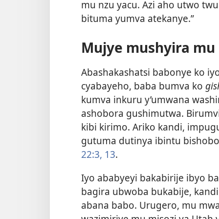
mu nzu yacu. Azi aho utwo tw
bituma yumva atekanye.”
Mujye mushyira mu 
Abashakashatsi babonye ko iyo 
cyabayeho, baba bumva ko
gi
kumva inkuru y’umwana washi
ashobora gushimutwa. Birumvi
kibi kirimo. Ariko kandi, imp
gutuma dutinya ibintu bishobo
22:3,
13
.
Iyo ababyeyi bakabirije ibyo
bagira ubwoba bukabije, kandi
abana babo. Urugero, mu mwa
wazimiriye mu misozi ya Utah 