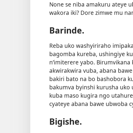
None se niba amakuru ateye u
wakora iki? Dore zimwe mu na
Barinde.
Reba uko washyiriraho imipak
bagomba kureba, ushingiye ku
n’imiterere yabo. Birumvikana 
akwirakwira vuba, abana bawe 
bakiri bato na bo bashobora k
bakumva byinshi kurusha uko 
kuba maso kugira ngo utahure n
cyateye abana bawe ubwoba c
Bigishe.