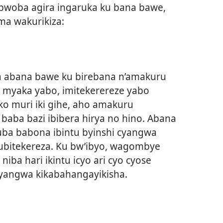
bwoba agira ingaruka ku bana bawe,
ma wakurikiza:
a abana bawe ku birebana n’amakuru
 myaka yabo, imitekerereze yabo
ko muri iki gihe, aho amakuru
baba bazi ibibera hirya no hino. Abana
uba babona ibintu byinshi cyangwa
ubitekereza. Ku bw’ibyo, wagombye
iba hari ikintu icyo ari cyo cyose
yangwa kikabahangayikisha.