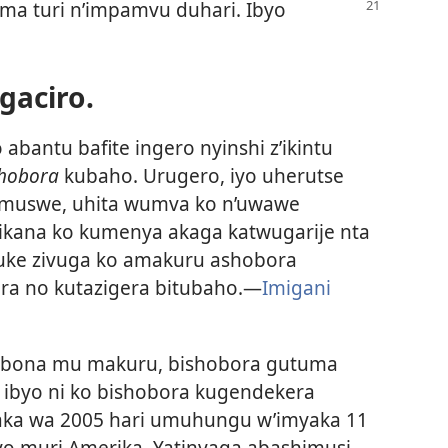
uma turi
n’impamvu duhari. Ibyo
gaciro.
abantu bafite ingero nyinshi z’ikintu
shobora
kubaho. Urugero, iyo uherutse
muswe, uhita wumva ko n’uwawe
kana ko kumenya akaga katwugarije nta
uguke zivuga ko amakuru ashobora
ra no kutazigera bitubaho.—
Imigani
 babona mu makuru, bishobora gutuma
 ibyo ni ko bishobora kugendekera
ka wa 2005 hari umuhungu w’imyaka 11
yo muri Amerika. Yatinyaga abashimusi