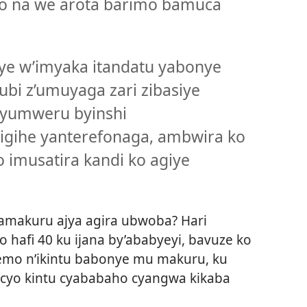
ro na we arota barimo bamuca
e w’imyaka itandatu yabonye
bi z’umuyaga zari zibasiye
byumweru byinshi
igihe yanterefonaga, ambwira ko
 imusatira kandi ko agiye
makuru ajya agira ubwoba? Hari
 hafi 40 ku ijana by’ababyeyi, bavuze ko
mo n’ikintu babonye mu makuru, ku
icyo kintu cyababaho cyangwa kikaba