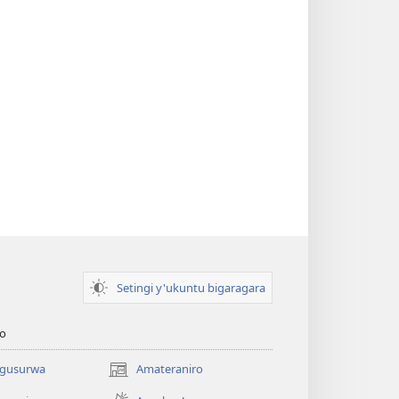
Setingi y'ukuntu bigaragara
o
 gusurwa
Amateraniro
(ifungukire
ahandi)