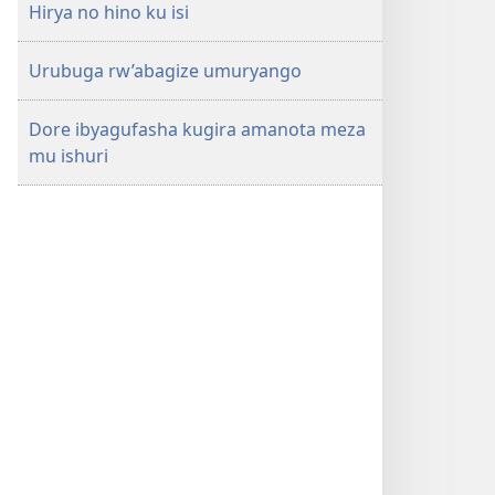
Hirya no hino ku isi
Urubuga rw’abagize umuryango
Dore ibyagufasha kugira amanota meza
mu ishuri