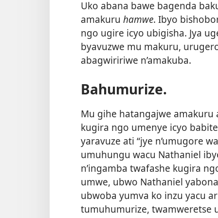
Uko abana bawe bagenda baku
amakuru
hamwe
. Ibyo bishob
ngo ugire icyo ubigisha. Jya u
byavuzwe mu makuru, urugero 
abagwiririwe n’amakuba.
Bahumurize.
Mu gihe hatangajwe amakuru 
kugira ngo umenye icyo babit
yaravuze ati “jye n’umugore 
umuhungu wacu Nathaniel ib
n’ingamba twafashe kugira ng
umwe, ubwo Nathaniel yabonag
ubwoba yumva ko inzu yacu ari 
tumuhumurize, twamweretse u