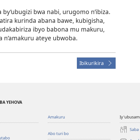
a by’ubugizi bwa nabi, urugomo n’ibiza.
atira kurinda abana bawe, kubigisha,
udakabiriza ibyo babona mu makuru,
 n’amakuru ateye ubwoba.
Ibikurikira
BA YEHOVA
Amakuru
Iy'ubusam
Saba
Abo turi bo
utabo