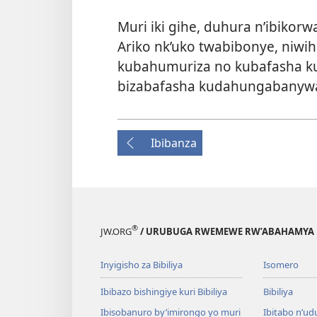
Muri iki gihe, duhura n’ibikorw
Ariko nk’uko twabibonye, niwih
kubahumuriza no kubafasha k
bizabafasha kudahungabanywa
Ibibanza
®
JW.ORG
/ URUBUGA RWEMEWE RW’ABAHAMYA 
Inyigisho za Bibiliya
Isomero
Ibibazo bishingiye kuri Bibiliya
Bibiliya
Ibisobanuro by’imirongo yo muri
Ibitabo n’ud