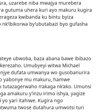
ra, uzarebe niba mwajya murebera
ora gutuma uhera kuri ayo makuru kugira
gerageza kwibanda ku bintu byiza
nk’ibikorwa by’ubutabazi byo gufasha
ateye ubwoba, baza abana bawe ibibazo
ekerezaho. Umubyeyi witwa Michael
wanjye dufata umwanya wo gusobanurira
yo yabonye mu makuru, hamwe
o tutazagerwaho n’akaga nk’ako. Umunsi
a amakuru y’inzu irimo ishya, yagize
yo yari itahiwe. Kugira ngo
twuma twose dutahura umwotsi turi