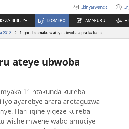
Ikinyarwanda
In
Hitamo
(i
ururimi
a
O ZA BIBILIYA
ISOMERO
AMAKURU
A
a 2012
Ingaruka amakuru ateye ubwoba agira ku bana
ru ateye ubwoba
myaka 11 ntakunda kureba
 iyo ayarebye arara arotaguzwa
nye. Hari igihe yigeze kureba
ntu wishe mwene wabo amuciye