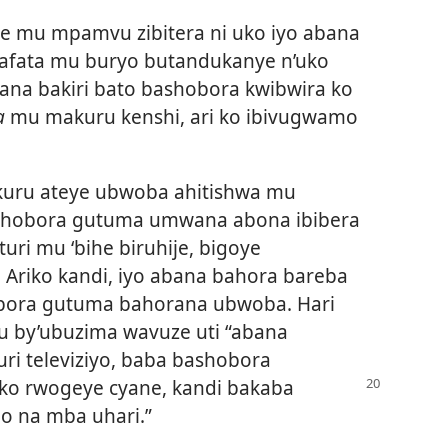
mwe mu mpamvu zibitera ni uko iyo abana
afata mu buryo butandukanye n’uko
ana bakiri bato bashobora kwibwira ko
a
mu makuru kenshi, ari ko ibivugwamo
kuru ateye ubwoba ahitishwa mu
ashobora gutuma umwana abona ibibera
o turi mu ‘bihe biruhije, bigoye
. Ariko kandi, iyo abana bahora bareba
bora gutuma bahorana ubwoba. Hari
 by’ubuzima wavuze uti “abana
i televiziyo, baba bashobora
ko rwogeye cyane,
kandi bakaba
o na mba uhari.”