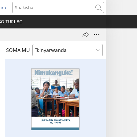
jira
fungukire
Shakisha
handi)
BO TURI BO
SOMA MU