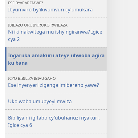
ESE BYARAREMWE?
Ibyumviro by’ikivumvuri cy’umukara
IBIBAZO URUBYIRUKO RWIBAZA
Ni iki nakwitega mu ishyingiranwa? Igice
cya 2
Ingaruka amakuru ateye ubwoba agira
ku bana
ICYO BIBILIYA IBIVUGAHO
Ese inyenyeri zigenga imibereho yawe?
Uko waba umubyeyi mwiza
Bibiliya ni igitabo cy’ubuhanuzi nyakuri,
Igice cya 6