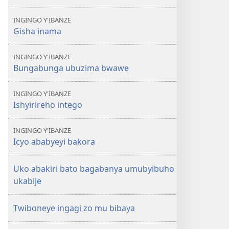
INGINGO Y'IBANZE
Gisha inama
INGINGO Y'IBANZE
Bungabunga ubuzima bwawe
INGINGO Y'IBANZE
Ishyirireho intego
INGINGO Y'IBANZE
Icyo ababyeyi bakora
Uko abakiri bato bagabanya umubyibuho
ukabije
Twiboneye ingagi zo mu bibaya