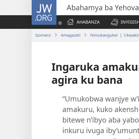
JW.ORG
Abahamya ba Yehova
AHABANZA
INYIGISH
Isomero
Amagazeti
Nimukanguke! | Ukwakir
Ingaruka amaku
agira ku bana
“Umukobwa wanjye w’i
amakuru, kuko akenshi
bitewe n’ibyo aba yabo
inkuru ivuga iby’umu