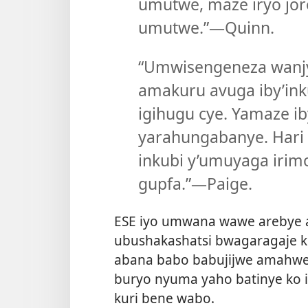
umutwe, maze iryo jo
umutwe.”—Quinn.
“Umwisengeneza wanjy
amakuru avuga iby’inku
igihugu cye. Yamaze i
yarahungabanye. Hari 
inkubi y’umuyaga irimo
gupfa.”—Paige.
ESE iyo umwana wawe arebye a
ubushakashatsi bwagaragaje ko
abana babo babujijwe amahwe
buryo nyuma yaho batinye ko 
kuri bene wabo.