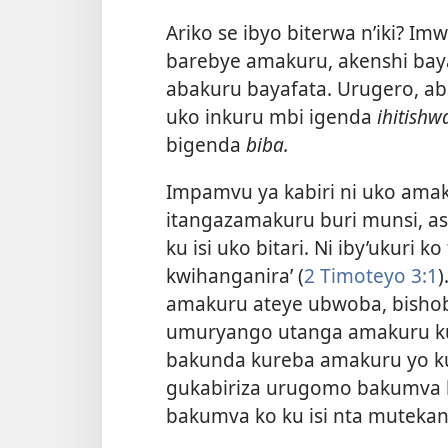
Ariko se ibyo biterwa n’iki? I
barebye amakuru, akenshi bay
abakuru bayafata. Urugero, ab
uko inkuru mbi igenda
ihitishw
bigenda
biba.
Impamvu ya kabiri ni uko ama
itangazamakuru buri munsi, 
ku isi uko bitari. Ni iby’ukuri k
kwihanganira’ (
2 Timoteyo 3:1
)
amakuru ateye ubwoba, bisho
umuryango utanga amakuru ku
bakunda kureba amakuru yo kur
gukabiriza urugomo bakumva 
bakumva ko ku isi nta mutekan