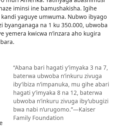
maze iminsi ine bamushakisha. Igihe
e kandi yaguye umwuma. Nubwo ibyago
i byanganaga na 1 ku 350.000, ubwoba
e yemera kwicwa n’inzara aho kugira
bara.
“Abana bari hagati y’imyaka 3 na 7,
baterwa ubwoba n’inkuru zivuga
iby’ibiza n’impanuka, mu gihe abari
hagati y’imyaka 8 na 12, baterwa
ubwoba n’inkuru zivuga iby’ubugizi
bwa nabi n’urugomo.”—Kaiser
Family Foundation
e