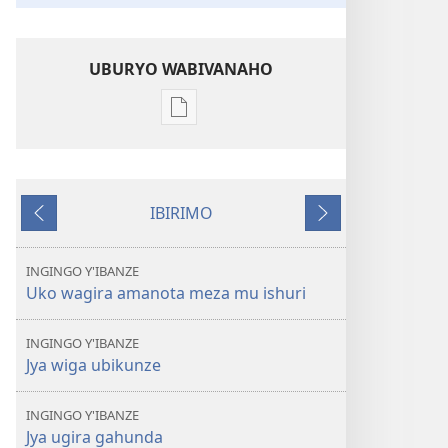
UBURYO WABIVANAHO
Uko
wavanaho
ibitabo
NIMUKANGUKE!
IBIRIMO
Ukwakira
Ibibanza
Ibikurikira
2012
INGINGO Y'IBANZE
Uko wagira amanota meza mu ishuri
INGINGO Y'IBANZE
Jya wiga ubikunze
INGINGO Y'IBANZE
Jya ugira gahunda