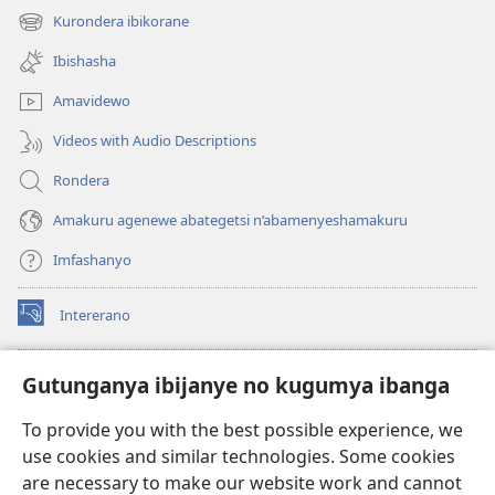
new
Kurondera ibikorane
(opens
window)
new
Ibishasha
window)
Amavidewo
Videos with Audio Descriptions
Rondera
Amakuru agenewe abategetsi n’abamenyeshamakuru
Imfashanyo
Intererano
(opens
new
window)
Icegeranyo c'ibitabu co kuri internet ca Watchtower
Gutunganya ibijanye no kugumya ibanga
(opens
new
®
JW Hub
To provide you with the best possible experience, we
window)
(opens
use cookies and similar technologies. Some cookies
new
®
JW Library
window)
are necessary to make our website work and cannot