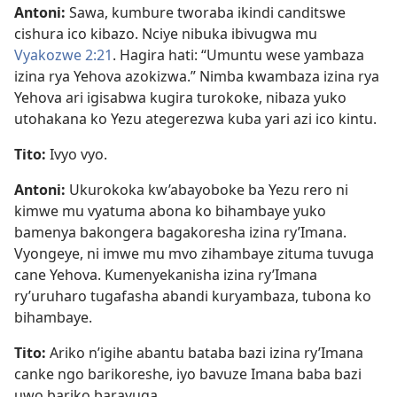
Antoni:
Sawa, kumbure tworaba ikindi canditswe
cishura ico kibazo. Nciye nibuka ibivugwa mu
Vyakozwe 2:21
. Hagira hati: “Umuntu wese yambaza
izina rya Yehova azokizwa.” Nimba kwambaza izina rya
Yehova ari igisabwa kugira turokoke, nibaza yuko
utohakana ko Yezu ategerezwa kuba yari azi ico kintu.
Tito:
Ivyo vyo.
Antoni:
Ukurokoka kw’abayoboke ba Yezu rero ni
kimwe mu vyatuma abona ko bihambaye yuko
bamenya bakongera bagakoresha izina ry’Imana.
Vyongeye, ni imwe mu mvo zihambaye zituma tuvuga
cane Yehova. Kumenyekanisha izina ry’Imana
ry’uruharo tugafasha abandi kuryambaza, tubona ko
bihambaye.
Tito:
Ariko n’igihe abantu bataba bazi izina ry’Imana
canke ngo barikoreshe, iyo bavuze Imana baba bazi
uwo bariko baravuga.