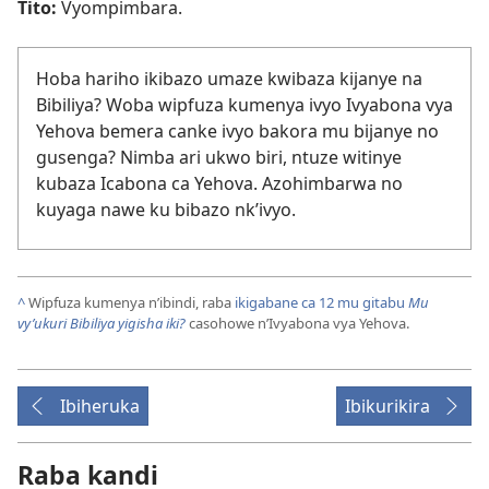
Tito:
Vyompimbara.
Hoba hariho ikibazo umaze kwibaza kijanye na
Bibiliya? Woba wipfuza kumenya ivyo Ivyabona vya
Yehova bemera canke ivyo bakora mu bijanye no
gusenga? Nimba ari ukwo biri, ntuze witinye
kubaza Icabona ca Yehova. Azohimbarwa no
kuyaga nawe ku bibazo nk’ivyo.
^
Wipfuza kumenya n’ibindi, raba
ikigabane ca 12 mu gitabu
Mu
vy’ukuri Bibiliya yigisha iki?
casohowe n’Ivyabona vya Yehova.
Ibiheruka
Ibikurikira
Raba kandi