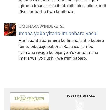
igituma Imana ireka ibintu bibi bigashika kandi
ifise ububasha bwo kubibuza.
UMUNARA W’INDERETSI
Imana yoba yitaho imibabaro yacu?
Hari abantu batemera ko Imana ibaho kubera
ibintu bibabaje babona. Raba ico Ijambo
ry’Imana rivuga ku bijanye n’ukuntu Imana
imererwa iyo dushikiwe n’imibabaro.
IVYO KUVOMA
Kuvoma