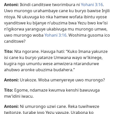
Antoni:
Ikindi canditswe tworimbura ni
Yohani 3:16
.
Uwo murongo urahambaye cane ku buryo bawise Injili
ntoya. Ni ukuvuga ko nka hamwe wofata ibintu vyose
vyanditswe ku bijanye n’ubuzima bwa Yezu bwo kw’isi
n’igikorwa yaranguye
ukabivuga mu murongo umwe,
uwo murongo woba
Yohani 3:16
. Woshima gusoma ico
canditswe?
Tito:
Nta ngorane. Havuga hati: “Kuko Imana yakunze
isi cane ku buryo yatanze Umwana wayo w’ikinege,
kugira ngo umuntu wese amwizera ntarandurwe
ahubwo aronke ubuzima budahera.”
Antoni:
Urakoze. Woba umenyereye uwo murongo?
Tito:
Egome, ndamaze kwumva kenshi bawuvuga
mw’idini iwacu.
Antoni:
Ni umurongo uzwi cane. Reka tuwihweze
twitonze, turabe ivyo Yezu yavuze. Urabona ko