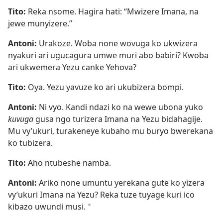
Tito:
Reka nsome. Hagira hati: “Mwizere Imana, na
jewe munyizere.”
Antoni:
Urakoze. Woba none wovuga ko ukwizera
nyakuri ari ugucagura umwe muri abo babiri? Kwoba
ari ukwemera Yezu canke Yehova?
Tito:
Oya. Yezu yavuze ko ari ukubizera bompi.
Antoni:
Ni vyo. Kandi ndazi ko na wewe ubona yuko
kuvuga
gusa ngo turizera Imana na Yezu bidahagije.
Mu vy’ukuri, turakeneye kubaho mu buryo bwerekana
ko tubizera.
Tito:
Aho ntubeshe namba.
Antoni:
Ariko none umuntu yerekana gute ko yizera
vy’ukuri Imana na Yezu? Reka tuze tuyage kuri ico
kibazo uwundi musi.
*