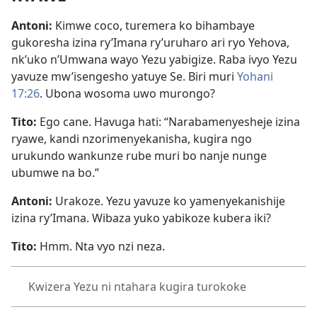
Antoni:
Kimwe coco, turemera ko bihambaye
gukoresha izina ry’Imana ry’uruharo ari ryo Yehova,
nk’uko n’Umwana wayo Yezu yabigize. Raba ivyo Yezu
yavuze mw’isengesho yatuye Se. Biri muri
Yohani
17:26
. Ubona wosoma uwo murongo?
Tito:
Ego cane. Havuga hati: “Narabamenyesheje izina
ryawe, kandi nzorimenyekanisha, kugira ngo
urukundo wankunze rube muri bo nanje nunge
ubumwe na bo.”
Antoni:
Urakoze. Yezu yavuze ko yamenyekanishije
izina ry’Imana. Wibaza yuko yabikoze kubera iki?
Tito:
Hmm. Nta vyo nzi neza.
Kwizera Yezu ni ntahara kugira turokoke