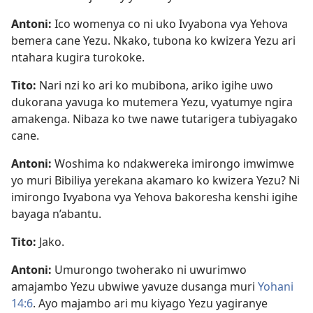
Antoni:
Ico womenya co ni uko Ivyabona vya Yehova
bemera cane Yezu. Nkako, tubona ko kwizera Yezu ari
ntahara kugira turokoke.
Tito:
Nari nzi ko ari ko mubibona, ariko igihe uwo
dukorana yavuga ko mutemera Yezu, vyatumye ngira
amakenga. Nibaza ko twe nawe tutarigera tubiyagako
cane.
Antoni:
Woshima ko ndakwereka imirongo imwimwe
yo muri Bibiliya yerekana akamaro ko kwizera Yezu? Ni
imirongo Ivyabona vya Yehova bakoresha kenshi igihe
bayaga n’abantu.
Tito:
Jako.
Antoni:
Umurongo twoherako ni uwurimwo
amajambo Yezu ubwiwe yavuze dusanga muri
Yohani
14:6
. Ayo majambo ari mu kiyago Yezu yagiranye