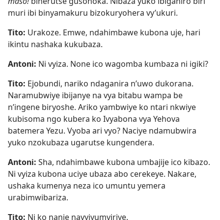
maso!
biherutse gusohoka. Nibaza yuko ibiganiro biri
muri ibi binyamakuru bizokuryohera vy’ukuri.
Tito:
Urakoze. Emwe, ndahimbawe kubona uje, hari
ikintu nashaka kukubaza.
Antoni:
Ni vyiza. None ico wagomba kumbaza ni igiki?
Tito:
Ejobundi, nariko ndaganira n’uwo dukorana.
Naramubwiye ibijanye na vya bitabu wampa be
n’ingene biryoshe. Ariko yambwiye ko ntari nkwiye
kubisoma ngo kubera ko Ivyabona vya Yehova
batemera Yezu. Vyoba ari vyo? Naciye ndamubwira
yuko nzokubaza ugarutse kungendera.
Antoni:
Sha, ndahimbawe kubona umbajije ico kibazo.
Ni vyiza kubona uciye ubaza abo cerekeye. Nakare,
ushaka kumenya neza ico umuntu yemera
urabimwibariza.
Tito:
Ni ko nanje navyiyumviriye.