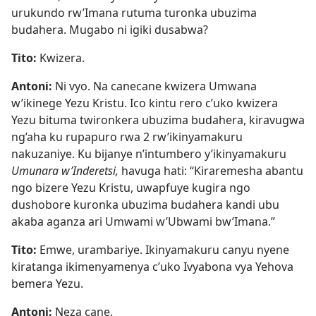
urukundo rw’Imana rutuma turonka ubuzima
budahera. Mugabo ni igiki dusabwa?
Tito:
Kwizera.
Antoni:
Ni vyo. Na canecane kwizera Umwana
w’ikinege Yezu Kristu. Ico kintu rero c’uko kwizera
Yezu bituma twironkera ubuzima budahera, kiravugwa
ng’aha ku rupapuro rwa 2 rw’ikinyamakuru
nakuzaniye. Ku bijanye n’intumbero y’ikinyamakuru
Umunara w’Inderetsi,
havuga hati: “Kiraremesha abantu
ngo bizere Yezu Kristu, uwapfuye kugira ngo
dushobore kuronka ubuzima budahera kandi ubu
akaba aganza ari Umwami w’Ubwami bw’Imana.”
Tito:
Emwe, urambariye. Ikinyamakuru canyu nyene
kiratanga ikimenyamenya c’uko Ivyabona vya Yehova
bemera Yezu.
Antoni:
Neza cane.