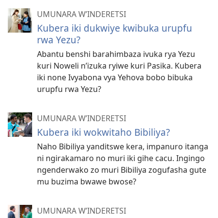
UMUNARA W’INDERETSI
Kubera iki dukwiye kwibuka urupfu
rwa Yezu?
Abantu benshi barahimbaza ivuka rya Yezu
kuri Noweli n’izuka ryiwe kuri Pasika. Kubera
iki none Ivyabona vya Yehova bobo bibuka
urupfu rwa Yezu?
UMUNARA W’INDERETSI
Kubera iki wokwitaho Bibiliya?
Naho Bibiliya yanditswe kera, impanuro itanga
ni ngirakamaro no muri iki gihe cacu. Ingingo
ngenderwako zo muri Bibiliya zogufasha gute
mu buzima bwawe bwose?
UMUNARA W’INDERETSI