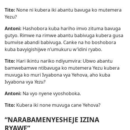
Tito:
None ni kubera iki abantu bavuga ko mutemera
Yezu?
Antoni:
Hashobora kuba hariho imvo zituma bavuga
gutyo. Rimwe na rimwe abantu babivuga kubera gusa
bumvise abandi babivuga. Canke na ho boshobora
kuba bavyigishijwe n’umukuru w’idini ryabo.
Tito:
Hari ikintu nariko ndiyumvira: Ubwo abantu
bamwebamwe ntibavuga ko mutemera Yezu kubera
muvuga ko muri Ivyabona vya Yehova, aho kuba
Ivyabona vya
Yezu?
Antoni:
Na vyo nyene vyoshoboka.
Tito:
Kubera iki none muvuga cane Yehova?
“NARABAMENYESHEJE IZINA
RYAWE”