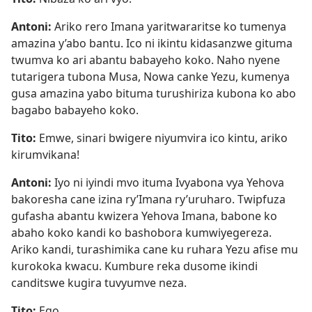
Antoni:
Ariko rero Imana yaritwararitse ko tumenya
amazina y’abo bantu. Ico ni ikintu kidasanzwe gituma
twumva ko ari abantu babayeho koko. Naho nyene
tutarigera tubona Musa, Nowa canke Yezu, kumenya
gusa amazina yabo bituma turushiriza kubona ko abo
bagabo babayeho koko.
Tito:
Emwe, sinari bwigere niyumvira ico kintu, ariko
kirumvikana!
Antoni:
Iyo ni iyindi mvo ituma Ivyabona vya Yehova
bakoresha cane izina ry’Imana ry’uruharo. Twipfuza
gufasha abantu kwizera Yehova Imana, babone ko
abaho koko kandi ko bashobora kumwiyegereza.
Ariko kandi, turashimika cane ku ruhara Yezu afise mu
kurokoka kwacu. Kumbure reka dusome ikindi
canditswe kugira tuvyumve neza.
Tito:
Ego.