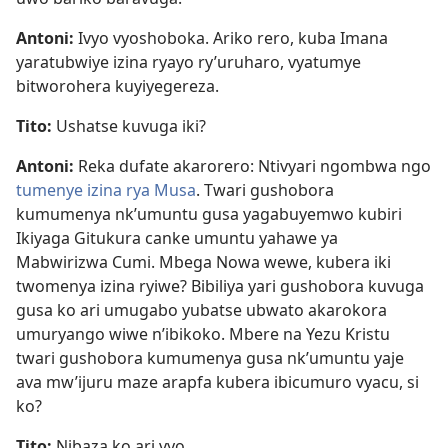
Antoni:
Ivyo vyoshoboka. Ariko rero, kuba Imana
yaratubwiye izina ryayo ry’uruharo, vyatumye
bitworohera kuyiyegereza.
Tito:
Ushatse kuvuga iki?
Antoni:
Reka dufate akarorero: Ntivyari ngombwa ngo
tumenye izina rya Musa
. Twari gushobora
kumumenya nk’umuntu gusa yagabuyemwo kubiri
Ikiyaga Gitukura canke umuntu yahawe ya
Mabwirizwa Cumi. Mbega Nowa wewe, kubera iki
twomenya izina ryiwe? Bibiliya yari gushobora kuvuga
gusa ko ari umugabo yubatse ubwato akarokora
umuryango wiwe n’ibikoko. Mbere na Yezu Kristu
twari gushobora kumumenya gusa nk’umuntu yaje
ava mw’ijuru maze arapfa kubera ibicumuro vyacu, si
ko?
Tito:
Nibaza ko ari vyo.