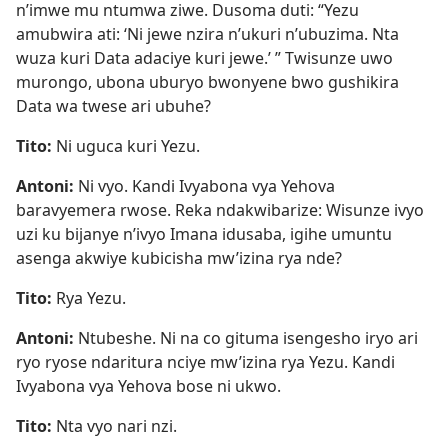
n’imwe mu ntumwa ziwe. Dusoma duti: “Yezu
amubwira ati: ‘Ni jewe nzira n’ukuri n’ubuzima. Nta
wuza kuri Data adaciye kuri jewe.’ ” Twisunze uwo
murongo, ubona uburyo bwonyene bwo gushikira
Data wa twese ari ubuhe?
Tito:
Ni uguca kuri Yezu.
Antoni:
Ni vyo. Kandi Ivyabona vya Yehova
baravyemera rwose. Reka ndakwibarize: Wisunze ivyo
uzi ku bijanye n’ivyo Imana idusaba, igihe umuntu
asenga akwiye kubicisha mw’izina rya nde?
Tito:
Rya Yezu.
Antoni:
Ntubeshe. Ni na co gituma isengesho iryo ari
ryo ryose ndaritura nciye mw’izina rya Yezu. Kandi
Ivyabona vya Yehova bose ni ukwo.
Tito:
Nta vyo nari nzi.