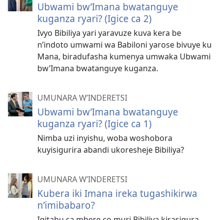
Ubwami bw’Imana bwatanguye
kuganza ryari? (Igice ca 2)
Ivyo Bibiliya yari yaravuze kuva kera be
n’indoto umwami wa Babiloni yarose bivuye ku
Mana, biradufasha kumenya umwaka Ubwami
bw’Imana bwatanguye kuganza.
UMUNARA W’INDERETSI
Ubwami bw’Imana bwatanguye
kuganza ryari? (Igice ca 1)
Nimba uzi inyishu, woba woshobora
kuyisigurira abandi ukoresheje Bibiliya?
UMUNARA W’INDERETSI
Kubera iki Imana ireka tugashikirwa
n’imibabaro?
Igitabu ca mbere co muri Bibiliya kirasigura