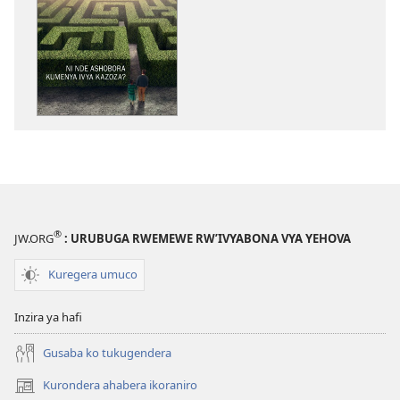
ibitabu
UMUNARA
W’INDERETSI
Ni
nde
ashobora
kumenya
ivya
kazoza?
®
JW.ORG
: URUBUGA RWEMEWE RW’IVYABONA VYA YEHOVA
Kuregera umuco
Inzira ya hafi
Gusaba ko tukugendera
Kurondera ahabera ikoraniro
(opens