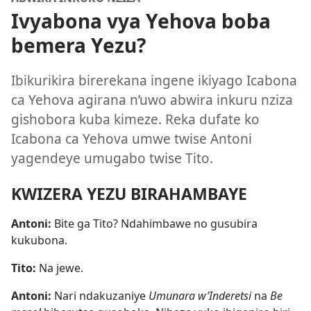
Ivyabona vya Yehova boba
bemera Yezu?
Ibikurikira birerekana ingene ikiyago Icabona
ca Yehova agirana n’uwo abwira inkuru nziza
gishobora kuba kimeze. Reka dufate ko
Icabona ca Yehova umwe twise Antoni
yagendeye umugabo twise Tito.
KWIZERA YEZU BIRAHAMBAYE
Antoni:
Bite ga Tito? Ndahimbawe no gusubira
kukubona.
Tito:
Na jewe.
Antoni:
Nari ndakuzaniye
Umunara w’Inderetsi
na
Be