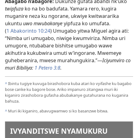
Abagabo n’abagore:
Dukunze gufata abandi nk’uko
twipfuza
ko na bo badufata. Yamara rero, kugira
muganire neza ku ngorane, ukwiye kwitwararika
ukuntu
uwo mwubakanye
yipfuza ko umufata.
(
1 Abakorinto 10:24
) Umugabo yitwa Miguel agira ati:
“Nimba uri umugabo, niwige kwumviriza. Nimba uri
umugore, ntubabare bishitse umugabo wawe
akihutira kukubwira umuti w’ingorane. Mwemeye
guheberanira, mwese murahungukira.”
—
Iciyumviro co
muri Bibiliya:
1 Petero 3:8
.
^
Ibintu tugiye kuvuga birashobora kuba atari ko vyifashe ku bagabo
bose canke ku bagore bose. Ariko impanuro zitangwa muri iki
kiganiro zirashobora gufasha abubakanye gutahurana no kuganira
bahuza.
^
Muri iki kiganiro, abavugwamwo si ko basanzwe bitwa.
IVYANDITSWE NYAMUKURU