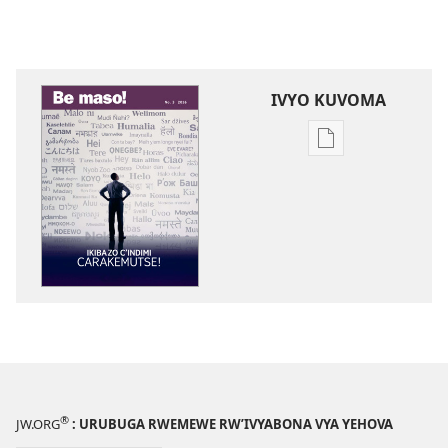
IVYO KUVOMA
Kuvoma
ibitabu
BE
MASO!
Ikibazo
c’indimi
carakemutse!
®
JW.ORG
: URUBUGA RWEMEWE RW’IVYABONA VYA YEHOVA