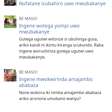
Nufatane icubahiro uwo mwubakanye
BE MASO!
Ingene wotega yompi uwo
mwubakanye
Gutega ugutwi witonze si ubuhinga gusa,
ariko kandi ni ikintu kiranga urukundo. Raba
ingene worushiriza gutega ugutwi uwo
mwubakanye.
BE MASO!
Ingene mwokwirinda amajambo
ababaza
None wokora iki nimba amajambo ababaza
ariko aronona umubano wanyu?