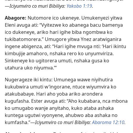
—
Iciyumviro co muri Bibiliya:
Yakobo 1:19
.
Abagore:
Nutomore ico ukeneye. Umukenyezi yitwa
Eleni avuga ati: “Vyitezwe ko abanega bacu bamenya
ico dukeneye, ariko hari igihe biba ngombwa ko
tukibatomorera.” Umugore yitwa Ynez aratwiganira
ingene abigenza, ati: “Hari igihe mvuga nti: ‘Hari ikintu
kimbujije amahoro, nshaka rero ko unyumviriza.
Sinkeneye ko ugitorera umuti, nshaka gusa ko
utahura uko niyumva.’”
Nugerageze iki kintu: Umunega wawe niyihutira
kukubwira umuti w’ingorane, ntuce wiyumvira ko
atakubabaye. Hari aho yoba ariko arondera
kugufasha. Ester avuga ati: “Aho kubabara, nca mbona
ko umugabo wanje anyitaho, kuko ataba ashaka
kuntega ugutwi vyonyene, ahubwo aba ashaka no
kumfasha.”
—
Iciyumviro co muri Bibiliya:
Abaroma 12:10
.