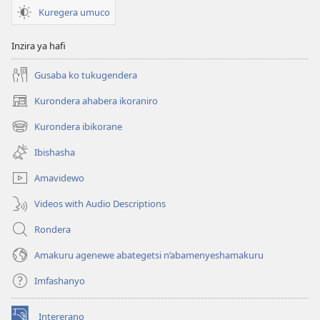
Kuregera umuco
Inzira ya hafi
Gusaba ko tukugendera
Kurondera ahabera ikoraniro
(opens
new
Kurondera ibikorane
(opens
window)
new
Ibishasha
window)
Amavidewo
Videos with Audio Descriptions
Rondera
Amakuru agenewe abategetsi n’abamenyeshamakuru
Imfashanyo
Intererano