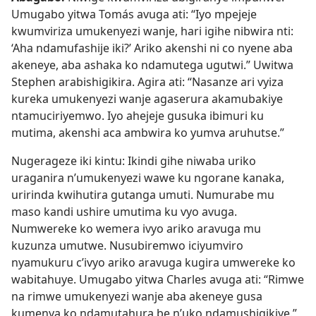
Umugabo yitwa Tomás avuga ati: “Iyo mpejeje
kwumviriza umukenyezi wanje, hari igihe nibwira nti:
‘Aha ndamufashije iki?’ Ariko akenshi ni co nyene aba
akeneye, aba ashaka ko ndamutega ugutwi.” Uwitwa
Stephen arabishigikira. Agira ati: “Nasanze ari vyiza
kureka umukenyezi wanje agaserura akamubakiye
ntamuciriyemwo. Iyo ahejeje gusuka ibimuri ku
mutima, akenshi aca ambwira ko yumva aruhutse.”
Nugerageze iki kintu: Ikindi gihe niwaba uriko
uraganira n’umukenyezi wawe ku ngorane kanaka,
uririnda kwihutira gutanga umuti. Numurabe mu
maso kandi ushire umutima ku vyo avuga.
Numwereke ko wemera ivyo ariko aravuga mu
kuzunza umutwe. Nusubiremwo iciyumviro
nyamukuru c’ivyo ariko aravuga kugira umwereke ko
wabitahuye. Umugabo yitwa Charles avuga ati: “Rimwe
na rimwe umukenyezi wanje aba akeneye gusa
kumenya ko ndamutahura be n’uko ndamushigikiye.”