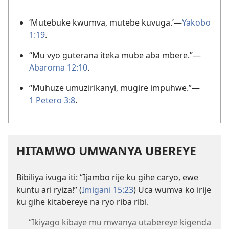
‘Mutebuke kwumva, mutebe kuvuga.’
—
Yakobo
1:19
.
“Mu vyo guterana iteka mube aba mbere.”
—
Abaroma 12:10
.
“Muhuze umuzirikanyi, mugire impuhwe.”
—
1 Petero 3:8
.
HITAMWO UMWANYA UBEREYE
Bibiliya ivuga iti: “Ijambo rije ku gihe caryo, ewe
kuntu ari ryiza!” (
Imigani 15:23
) Uca wumva ko irije
ku gihe kitabereye na ryo riba ribi.
“Ikiyago kibaye mu mwanya utabereye kigenda