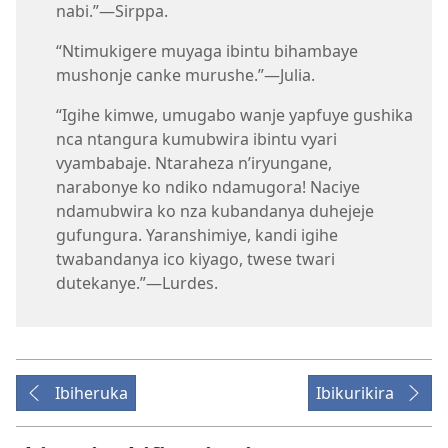
nabi.”
—Sirppa.
“Ntimukigere muyaga ibintu bihambaye
mushonje canke murushe.”
—Julia.
“Igihe kimwe, umugabo wanje yapfuye gushika
nca ntangura kumubwira ibintu vyari
vyambabaje. Ntaraheza n’iryungane,
narabonye ko ndiko ndamugora! Naciye
ndamubwira ko nza kubandanya duhejeje
gufungura. Yaranshimiye, kandi igihe
twabandanya ico kiyago, twese twari
dutekanye.”
—Lurdes.
Ibiheruka
Ibikurikira