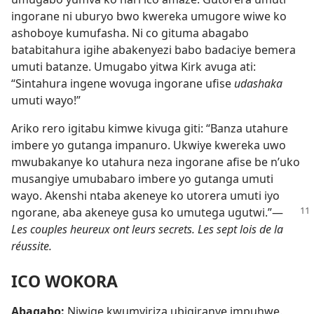
ingorane ni uburyo bwo kwereka umugore wiwe ko
ashoboye kumufasha. Ni co gituma abagabo
batabitahura igihe abakenyezi babo badaciye bemera
umuti batanze. Umugabo yitwa Kirk avuga ati:
“Sintahura ingene wovuga ingorane ufise
udashaka
umuti wayo!”
Ariko rero igitabu kimwe kivuga giti: “Banza utahure
imbere yo gutanga impanuro. Ukwiye kwereka uwo
mwubakanye ko utahura neza ingorane afise be n’uko
musangiye umubabaro imbere yo gutanga umuti
wayo. Akenshi ntaba akeneye ko utorera umuti iyo
ngorane, aba akeneye
gusa ko umutega ugutwi.”
—
Les couples heureux ont leurs secrets. Les sept lois de la
réussite.
ICO WOKORA
Abagabo:
Niwige kwumviriza ubigiranye impuhwe.