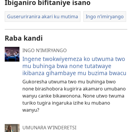
Ibiganiro bifitaniye isano
Guseruriranira akari ku mutima
Ingo n’imiryango
Raba kandi
INGO N’IMIRYANGO
Ingene twokwiyemeza ko utwuma two
mu buhinga bwa none tutatwaye
ikibanza gihambaye mu buzima bwacu
Gukoresha utwuma two mu buhinga bwo
none birashobora kugirira akamaro umubano
wanyu canke bikawonona. None utwo twuma
turiko tugira ingaruka izihe ku mubano
wanyu?
UMUNARA W’INDERETSI