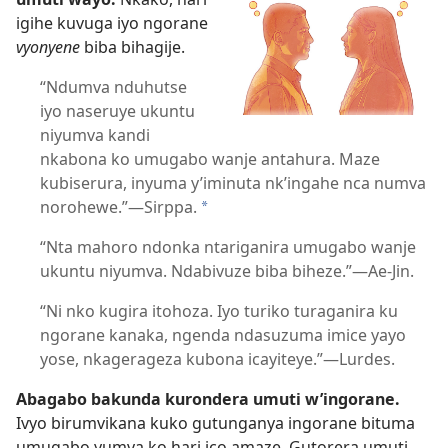
igihe kuvuga iyo ngorane
vyonyene
biba bihagije.
“Ndumva nduhutse
iyo naseruye ukuntu
niyumva kandi
nkabona ko umugabo wanje antahura. Maze
kubiserura, inyuma y’iminuta nk’ingahe nca numva
norohewe.”
—Sirppa.
*
“Nta mahoro ndonka ntariganira umugabo wanje
ukuntu niyumva. Ndabivuze biba biheze.”
—Ae-Jin.
“Ni nko kugira itohoza. Iyo turiko turaganira ku
ngorane kanaka, ngenda ndasuzuma imice yayo
yose, nkagerageza kubona icayiteye.”
—Lurdes.
Abagabo bakunda kurondera umuti w’ingorane.
Ivyo birumvikana kuko gutunganya ingorane bituma
umugabo yumva ko hari ico amaze. Gutorera umuti