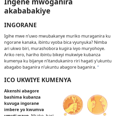
Ingene mwoganira
akababakiye
INGORANE
Igihe mwe n’uwo mwubakanye muriko muraganira ku
ngorane kanaka, ibintu vyoba bica vyunyuka? Nimba
ari ukwo biri, murashobora kugira ivyo muryohoye.
Ariko rero, hariho ibintu bikeyi mukwiye kubanza
kumenya ku bijanye n’itandukaniro riri hagati y’ukuntu
abagabo baganira n’ukuntu abagore baganira.
*
ICO UKWIYE KUMENYA
Akenshi abagore
bashima kubanza
kuvuga ingorane
imbere yo kwumva
umuti wayo.
Nkako, hari