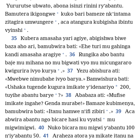
Yururutse ubwato, abona isinzi rinini ry’abantu.
+
Bamutera ikigongwe
kuko bari bameze nk’intama
+
zitagira umwungere
, aca atangura kubigisha ibintu
+
vyinshi
.
35
Kubera amasaha yari agiye, abigishwa biwe
baza aho ari, bamubwira bati: «Ehe turi mu gahinga
+
36
kandi amasaha aragiye
.
Rungika abo bantu
baje mu mihana no mu bigwati vyo mu micungararo
+
37
kwigurira ivyo kurya
.»
Yezu abishura ati:
«Mwebwe nimubahe ivyo barya.» Bamwishura bati:
*
«Ushaka tugende kugura imikate y’idenariyo
200,
+
38
tuyihe abantu barye
?»
Ababaza ati: «Mufise
imikate ingahe? Genda murabe!» Bamaze kubimenya,
+
39
bamubwira bati: «Itanu hamwe n’ifi zibiri
.»
Aca
+
abwira abantu ngo bicare hasi ku vyatsi
mu
40
migwimigwi.
Nuko bicara mu migwi y’abantu 100
41
n’iy’abantu 50.
Araheza atora ya mikate itanu na