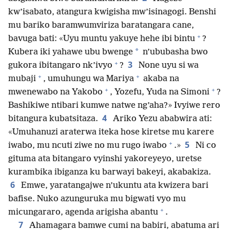
kw’isabato, atangura kwigisha mw’isinagogi. Benshi
mu bariko baramwumviriza baratangara cane,
+
bavuga bati: «Uyu muntu yakuye hehe ibi bintu
?
*
Kubera iki yahawe ubu bwenge
n’ububasha bwo
+
3
gukora ibitangaro nk’ivyo
?
None uyu si wa
+
+
mubaji
, umuhungu wa Mariya
akaba na
+
+
mwenewabo na Yakobo
, Yozefu, Yuda na Simoni
?
Bashikiwe ntibari kumwe natwe ng’aha?» Ivyiwe rero
4
bitangura kubatsitaza.
Ariko Yezu ababwira ati:
«Umuhanuzi araterwa iteka hose kiretse mu karere
+
5
iwabo, mu ncuti ziwe no mu rugo iwabo
.»
Ni co
gituma ata bitangaro vyinshi yakoreyeyo, uretse
kurambika ibiganza ku barwayi bakeyi, akabakiza.
6
Emwe, yaratangajwe n’ukuntu ata kwizera bari
bafise. Nuko azunguruka mu bigwati vyo mu
+
micungararo, agenda arigisha abantu
.
7
Ahamagara bamwe cumi na babiri, abatuma ari