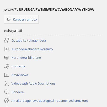
®
JW.ORG
: URUBUGA RWEMEWE RW’IVYABONA VYA YEHOVA
Kuregera umuco
Inzira ya hafi
Gusaba ko tukugendera
Kurondera ahabera ikoraniro
(opens
new
Kurondera ibikorane
(opens
window)
new
Ibishasha
window)
Amavidewo
Videos with Audio Descriptions
Rondera
Amakuru agenewe abategetsi n’abamenyeshamakuru