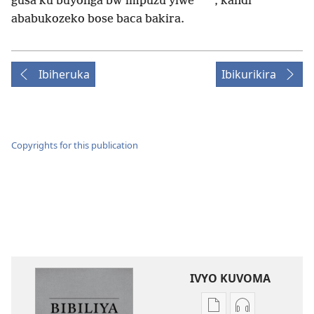
*
gusa ku buyonga bw’impuzu yiwe
, kandi
ababukozeko bose baca bakira.
Ibiheruka
Ibikurikira
Copyrights for this publication
IVYO KUVOMA
Kuvoma
Kuvoma