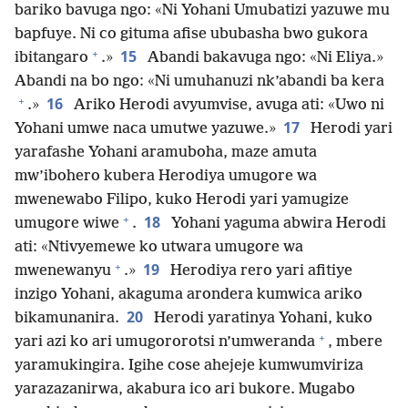
bariko bavuga ngo: «Ni Yohani Umubatizi yazuwe mu
bapfuye. Ni co gituma afise ububasha bwo gukora
+
15
ibitangaro
.»
Abandi bakavuga ngo: «Ni Eliya.»
Abandi na bo ngo: «Ni umuhanuzi nk’abandi ba kera
+
16
.»
Ariko Herodi avyumvise, avuga ati: «Uwo ni
17
Yohani umwe naca umutwe yazuwe.»
Herodi yari
yarafashe Yohani aramuboha, maze amuta
mw’ibohero kubera Herodiya umugore wa
mwenewabo Filipo, kuko Herodi yari yamugize
+
18
umugore wiwe
.
Yohani yaguma abwira Herodi
ati: «Ntivyemewe ko utwara umugore wa
+
19
mwenewanyu
.»
Herodiya rero yari afitiye
inzigo Yohani, akaguma arondera kumwica ariko
20
bikamunanira.
Herodi yaratinya Yohani, kuko
+
yari azi ko ari umugororotsi n’umweranda
, mbere
yaramukingira. Igihe cose ahejeje kumwumviriza
yarazazanirwa, akabura ico ari bukore. Mugabo