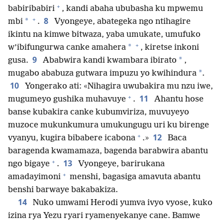
+
babiribabiri
, kandi abaha ububasha ku mpwemu
+
8
*
mbi
.
Vyongeye, abategeka ngo ntihagire
ikintu na kimwe bitwaza, yaba umukate, umufuko
+
*
w’ibifungurwa canke amahera
, kiretse inkoni
9
*
gusa.
Ababwira kandi kwambara ibirato
,
*
mugabo ababuza gutwara impuzu yo kwihindura
.
10
Yongerako ati: «Nihagira uwubakira mu nzu iwe,
+
11
mugumeyo gushika muhavuye
.
Ahantu hose
banse kubakira canke kubumviriza, muvuyeyo
muzoce mukunkumura umukungugu uri ku birenge
+
12
vyanyu, kugira bibabere icabona
.»
Baca
baragenda kwamamaza, bagenda barabwira abantu
+
13
ngo bigaye
.
Vyongeye, barirukana
+
amadayimoni
menshi, bagasiga amavuta abantu
benshi barwaye bakabakiza.
14
Nuko umwami Herodi yumva ivyo vyose, kuko
izina rya Yezu ryari ryamenyekanye cane. Bamwe