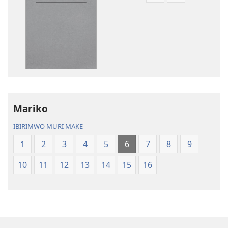
ibitabu
ama
Bibiliya
odio
y’isi
Bibiliya
nshasha
y’isi
(yasubiwemwo
nshasha
mu
(yasubiwem
2023)
mu
2023)
Mariko
IBIRIMWO MURI MAKE
1
2
3
4
5
6
7
8
9
10
11
12
13
14
15
16