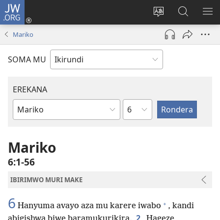
JW.ORG
Injira
(opens
Hindura
Ronderer
ER
new
ururimi
muri
IB
Mariko
window)
JW.ORG
SOMA MU
EREKANA
Ikigabane
Igitabu
ca
Bibiliya
Mariko
6:1-56
IBIRIMWO MURI MAKE
6
+
Hanyuma avayo aza mu karere iwabo
, kandi
2
abigishwa biwe baramukurikira.
Hageze