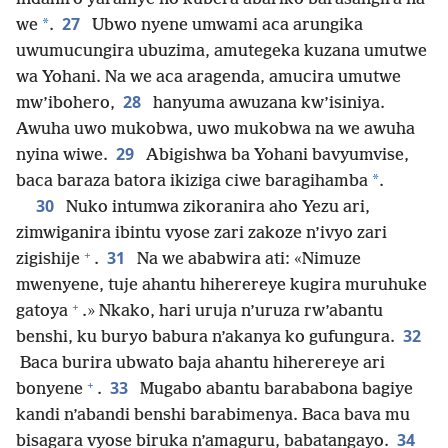
27
*
we
.
Ubwo nyene umwami aca arungika
uwumucungira ubuzima, amutegeka kuzana umutwe
wa Yohani. Na we aca aragenda, amucira umutwe
28
mw’ibohero,
hanyuma awuzana kw’isiniya.
Awuha uwo mukobwa, uwo mukobwa na we awuha
29
nyina wiwe.
Abigishwa ba Yohani bavyumvise,
*
baca baraza batora ikiziga ciwe baragihamba
.
30
Nuko intumwa zikoranira aho Yezu ari,
zimwiganira ibintu vyose zari zakoze n’ivyo zari
+
31
zigishije
.
Na we ababwira ati: «Nimuze
mwenyene, tuje ahantu hiherereye kugira muruhuke
+
gatoya
.» Nkako, hari uruja n’uruza rw’abantu
32
benshi, ku buryo babura n’akanya ko gufungura.
Baca burira ubwato baja ahantu hiherereye ari
+
33
bonyene
.
Mugabo abantu barababona bagiye
kandi n’abandi benshi barabimenya. Baca bava mu
34
bisagara vyose biruka n’amaguru, babatangayo.