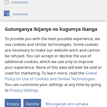
Imfashanyo
Intererano
(opens
new
window)
Icegeranyo c'ibitabu co kuri internet ca Watchtower
Gutunganya ibijanye no kugumya ibanga
(opens
new
®
JW Hub
To provide you with the best possible experience, we
window)
(opens
use cookies and similar technologies. Some cookies
new
®
JW Library
window)
are necessary to make our website work and cannot
be refused. You can accept or decline the use of
®
Watchtower Library
additional cookies, which we use only to improve
your experience. None of this data will ever be sold or
used for marketing. To learn more, read the
Global
Policy on Use of Cookies and Similar Technologies
.
You can customize your settings at any time by going
Copyright
© 2026 Watch Tower Bible and Tract Society of Pennsylvania.
AMATEGEKO AGENGA IKORESHWA
|
IBIJANYE NO KUGUMYA IBANGA
to
Privacy Settings
.
Er
|
PRIVACY SETTINGS
ur
Emeza
Decline
Bitunganye uko ushaka
rw