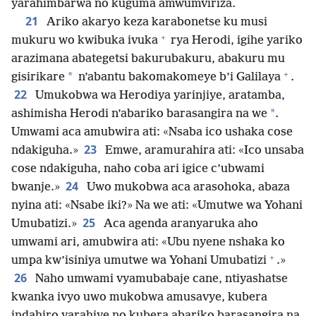
yarahimbarwa no kuguma amwumviriza.
21
Ariko akaryo keza karabonetse ku musi
+
mukuru wo kwibuka ivuka
rya Herodi, igihe yariko
arazimana abategetsi bakurubakuru, abakuru mu
+
*
gisirikare
n’abantu bakomakomeye b’i Galilaya
.
22
Umukobwa wa Herodiya yarinjiye, aratamba,
*
ashimisha Herodi n’abariko barasangira na we
.
Umwami aca amubwira ati: «Nsaba ico ushaka cose
23
ndakiguha.»
Emwe, aramurahira ati: «Ico unsaba
cose ndakiguha, naho coba ari igice c’ubwami
24
bwanje.»
Uwo mukobwa aca arasohoka, abaza
nyina ati: «Nsabe iki?» Na we ati: «Umutwe wa Yohani
25
Umubatizi.»
Aca agenda aranyaruka aho
umwami ari, amubwira ati: «Ubu nyene nshaka ko
+
umpa kw’isiniya umutwe wa Yohani Umubatizi
.»
26
Naho umwami vyamubabaje cane, ntiyashatse
kwanka ivyo uwo mukobwa amusavye, kubera
indahiro yarahiye no kubera abariko barasangira na