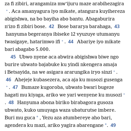
za fi zibiri, arangamiza mw’ijuru maze arabihezagira
+
. Aca amanyagura iyo mikate, atangura kuyihereza
abigishwa, na bo bayiha abo bantu. Abagaburira
42
43
n’izo fi zibiri bose.
Bose bararya barahaga,
hanyuma begeranya ibiseke 12 vyuzuye utumanyu
+
44
twasigaye, hatarimwo ifi
.
Abariye iyo mikate
bari abagabo 5.000.
45
Ubwo nyene aca abwira abigishwa biwe ngo
burire ubwato bajabuke ku yindi nkengera amaja
+
i Betsayida, na we asigara ararungika iryo sinzi
.
46
Ahejeje kubasezera, aca aja ku musozi gusenga
+
47
.
Bumaze kugoroba, ubwato bwari bugeze
+
hagati mu kiyaga, ariko we yari wenyene ku musozi
48
.
Hanyuma abona biriko birabagora gusoza
ubwato, kuko umuyaga waza ubaturutse imbere.
*
Buri mu guca
, Yezu aza atumbereye aho bari,
49
*
agendera ku mazi, ariko yagira abarengane
.