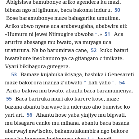
Abigishwa bamubonye ariko agendera ku mazi,
50
bibaza ngo ni igihume, baca bakoma induru.
Bose baramubonye maze bahagarika umutima.
Ariko ubwo nyene aca arabavugisha, ababwira ati:
+
51
«Humura ni jewe! Ntimugire ubwoba
.»
Aca
arurira abasanga mu bwato, wa muyaga uca
52
uraturura. Na bo barumirwa cane,
kuko batari
bwatahure insobanuro ya ca gitangaro c’imikate.
Vyari bikibagora gutegera.
53
Bamaze kujabuka ikiyaga, bashika i Genesareti
+
54
*
maze bakorora inanga z’ubwato
hafi yaho
.
Ariko bakiva mu bwato, abantu baca baramumenya.
55
Baca bariruka muri ako karere kose, maze
bazana abantu barwaye ku nderuzo aho bumvise ko
56
yari ari.
Ahantu hose yaba yinjiye mu bigwati,
mu bisagara canke mu mihana, abantu baca bazana
abarwayi mw’isoko, bakamutakambira ngo bakore
+