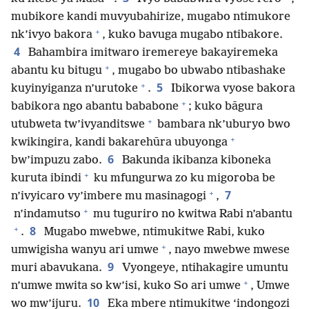
mubikore kandi muvyubahirize, mugabo ntimukore
+
nk’ivyo bakora
, kuko bavuga mugabo ntibakore.
4
Bahambira imitwaro iremereye bakayiremeka
+
abantu ku bitugu
, mugabo bo ubwabo ntibashake
+
5
kuyinyiganza n’urutoke
.
Ibikorwa vyose bakora
+
babikora ngo abantu bababone
; kuko bāgura
+
utubweta tw’ivyanditswe
bambara nk’uburyo bwo
+
kwikingira, kandi bakarehūra ubuyonga
6
bw’impuzu zabo.
Bakunda ikibanza kiboneka
+
kuruta ibindi
ku mfungurwa zo ku migoroba be
+
7
n’ivyicaro vy’imbere mu masinagogi
,
+
n’indamutso
mu tuguriro no kwitwa Rabi n’abantu
+
8
.
Mugabo mwebwe, ntimukitwe Rabi, kuko
+
umwigisha wanyu ari umwe
, nayo mwebwe mwese
9
muri abavukana.
Vyongeye, ntihakagire umuntu
+
n’umwe mwita so kw’isi, kuko So ari umwe
, Umwe
10
wo mw’ijuru.
Eka mbere ntimukitwe ‘indongozi