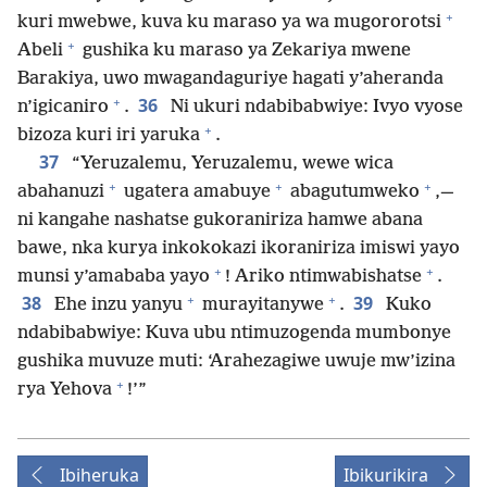
+
kuri mwebwe, kuva ku maraso ya wa mugororotsi
+
Abeli
gushika ku maraso ya Zekariya mwene
Barakiya, uwo mwagandaguriye hagati y’aheranda
+
36
n’igicaniro
.
Ni ukuri ndabibabwiye: Ivyo vyose
+
bizoza kuri iri yaruka
.
37
“Yeruzalemu, Yeruzalemu, wewe wica
+
+
+
abahanuzi
ugatera amabuye
abagutumweko
,—
ni kangahe nashatse gukoraniriza hamwe abana
bawe, nka kurya inkokokazi ikoraniriza imiswi yayo
+
+
munsi y’amababa yayo
! Ariko ntimwabishatse
.
+
+
38
39
Ehe inzu yanyu
murayitanywe
.
Kuko
ndabibabwiye: Kuva ubu ntimuzogenda mumbonye
gushika muvuze muti: ‘Arahezagiwe uwuje mw’izina
+
rya Yehova
!’”
Ibiheruka
Ibikurikira