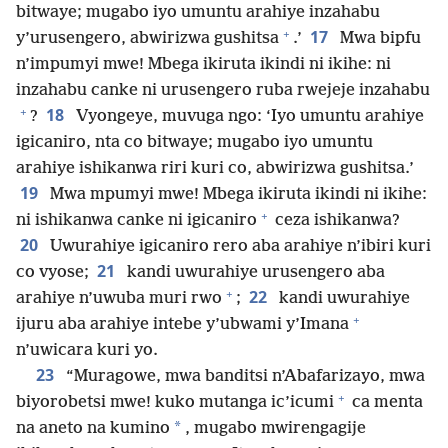
bitwaye; mugabo iyo umuntu arahiye inzahabu
+
17
y’urusengero, abwirizwa gushitsa
.’
Mwa bipfu
n’impumyi mwe! Mbega ikiruta ikindi ni ikihe: ni
inzahabu canke ni urusengero ruba rwejeje inzahabu
+
18
?
Vyongeye, muvuga ngo: ‘Iyo umuntu arahiye
igicaniro, nta co bitwaye; mugabo iyo umuntu
arahiye ishikanwa riri kuri co, abwirizwa gushitsa.’
19
Mwa mpumyi mwe! Mbega ikiruta ikindi ni ikihe:
+
ni ishikanwa canke ni igicaniro
ceza ishikanwa?
20
Uwurahiye igicaniro rero aba arahiye n’ibiri kuri
21
co vyose;
kandi uwurahiye urusengero aba
+
22
arahiye n’uwuba muri rwo
;
kandi uwurahiye
+
ijuru aba arahiye intebe y’ubwami y’Imana
n’uwicara kuri yo.
23
“Muragowe, mwa banditsi n’Abafarizayo, mwa
+
biyorobetsi mwe! kuko mutanga ic’icumi
ca menta
*
na aneto na kumino
, mugabo mwirengagije