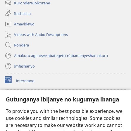
new
Kurondera ibikorane
(opens
window)
new
Ibishasha
window)
Amavidewo
Videos with Audio Descriptions
Rondera
Amakuru agenewe abategetsi n’abamenyeshamakuru
Imfashanyo
Intererano
(opens
new
window)
Icegeranyo c'ibitabu co kuri internet ca Watchtower
Gutunganya ibijanye no kugumya ibanga
(opens
new
®
JW Hub
To provide you with the best possible experience, we
window)
(opens
use cookies and similar technologies. Some cookies
new
®
JW Library
window)
are necessary to make our website work and cannot