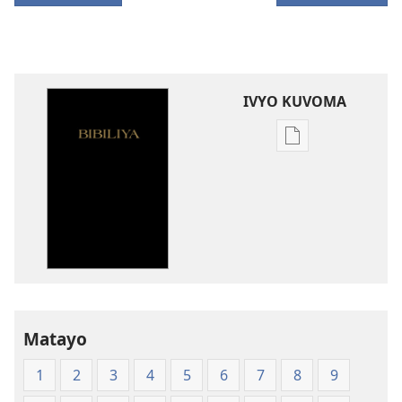
IVYO KUVOMA
Kuvoma
ibitabu
Bibiliya
y'isi
nshasha
(Y'igipfukisho
coroshe)
Matayo
1
2
3
4
5
6
7
8
9