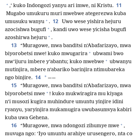
+
11
,’ kuko Indongozi yanyu ari imwe, ni Kristu.
Mugabo umukuru muri mwebwe ategerezwa kuba
+
12
umusuku wanyu
.
Uwo wese yishira hejuru
+
azocishwa bugufi
, kandi uwo wese yicisha bugufi
+
azoshirwa hejuru
.
13
“Muragowe, mwa banditsi n’Abafarizayo, mwa
+
biyorobetsi mwe! kuko mwugarira
ubwami bwo
+
mw’ijuru imbere y’abantu; kuko mwebwe
ubwanyu
mutinjira, mbere n’abariko barinjira ntimubareka
14
*
ngo binjire.
——
15
“Muragowe, mwa banditsi n’Abafarizayo, mwa
+
biyorobetsi mwe
! kuko mukwiragira mu kiyaga
n’i musozi kugira muhindure umuntu yinjire idini
ryanyu, yaryinjira mukamugira uwubasumvya kabiri
kuba uwa Gehena.
+
16
“Muragowe, mwa ndongozi zihumye mwe
,
muvuga ngo: ‘Iyo umuntu arahiye urusengero, nta co