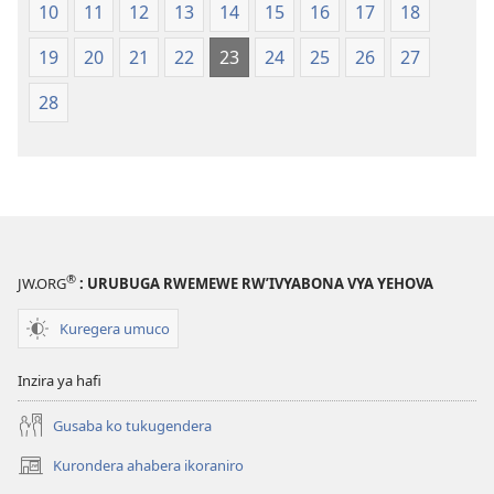
10
11
12
13
14
15
16
17
18
19
20
21
22
23
24
25
26
27
28
®
JW.ORG
: URUBUGA RWEMEWE RW’IVYABONA VYA YEHOVA
Kuregera umuco
Inzira ya hafi
Gusaba ko tukugendera
Kurondera ahabera ikoraniro
(opens