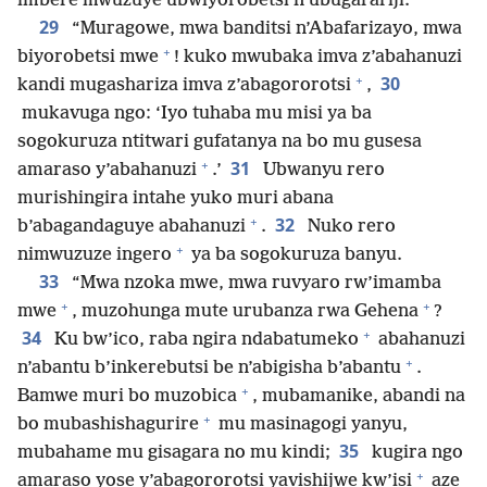
imbere mwuzuye ubwiyorobetsi n’ubugarariji.
29
“Muragowe, mwa banditsi n’Abafarizayo, mwa
+
biyorobetsi mwe
! kuko mwubaka imva z’abahanuzi
+
30
kandi mugashariza imva z’abagororotsi
,
mukavuga ngo: ‘Iyo tuhaba mu misi ya ba
sogokuruza ntitwari gufatanya na bo mu gusesa
+
31
amaraso y’abahanuzi
.’
Ubwanyu rero
murishingira intahe yuko muri abana
+
32
b’abagandaguye abahanuzi
.
Nuko rero
+
nimwuzuze ingero
ya ba sogokuruza banyu.
33
“Mwa nzoka mwe, mwa ruvyaro rw’imamba
+
+
mwe
, muzohunga mute urubanza rwa Gehena
?
+
34
Ku bw’ico, raba ngira ndabatumeko
abahanuzi
+
n’abantu b’inkerebutsi be n’abigisha b’abantu
.
+
Bamwe muri bo muzobica
, mubamanike, abandi na
+
bo mubashishagurire
mu masinagogi yanyu,
35
mubahame mu gisagara no mu kindi;
kugira ngo
+
amaraso yose y’abagororotsi yavishijwe kw’isi
aze