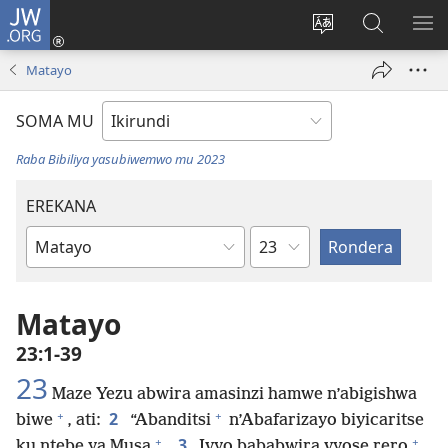
JW.ORG
Injira
(opens
Hindura
Ronderer
ER
new
ururimi
muri
IB
Matayo
window)
JW.ORG
SOMA MU
Raba Bibiliya yasubiwemwo mu 2023
EREKANA
Ikigabane
Igitabu
ca
Bibiliya
Matayo
23:1-39
23
Maze Yezu abwira amasinzi hamwe n’abigishwa
+
+
2
biwe
, ati:
“Abanditsi
n’Abafarizayo biyicaritse
+
+
3
ku ntebe ya Musa
.
Ivyo bababwira vyose rero
,