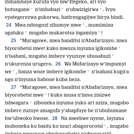
ibihambaye kuruta vyo mw’Itegeko, ari vyo
+
+
+
butungane
n’imbabazi
n’ubwizigirwa
. Ivyo
vyategerezwa gukorwa, hatirengagijwe birya bindi.
+
24
Mwa ndongozi zihumye mwe
, mumimina
+
+
agatuku
mugabo mukarotsa ingamiya
!
25
“Muragowe, mwa banditsi n’Abafarizayo, mwa
+
biyorobetsi mwe! kuko mwoza inyuma igikombe
+
n’isahani, mugabo imbere vyuzuye ubusahuzi
26
n’ukurenza urugero.
Wa Mufarizayo w’impumyi
+
+
we
, banza woze imbere igikombe
n’isahani kugira
ngo n’inyuma habone kuba heza.
27
“Muragowe, mwa banditsi n’Abafarizayo, mwa
+
biyorobetsi mwe
! kuko musa n’imva zisizwe
+
ishwagara
ziboneka inyuma yuko ari nziza, mugabo
imbere zuzuye amagufa y’abapfuye be n’ubuhumane
28
bw’ubwoko bwose.
Na mwebwe nyene, inyuma
+
muboneka ku bantu ko muri abagororotsi
, mugabo