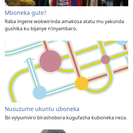
Mboneka gute?
Raba ingene wokwirinda amakosa atatu mu yakunda
gushika ku bijanye n’inyambaro.
Nusuzume ukuntu uboneka
Ibi vyiyumviro birashobora kugufasha kuboneka neza.