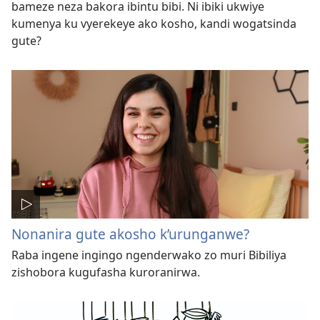
bameze neza bakora ibintu bibi. Ni ibiki ukwiye
kumenya ku vyerekeye ako kosho, kandi wogatsinda
gute?
Nonanira gute akosho k’urunganwe?
Raba ingene ingingo ngenderwako zo muri Bibiliya
zishobora kugufasha kuroranirwa.