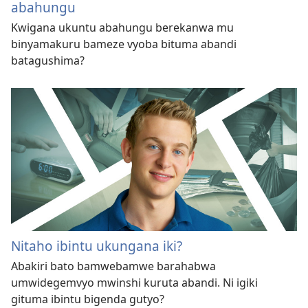
abahungu
Kwigana ukuntu abahungu berekanwa mu
binyamakuru bameze vyoba bituma abandi
batagushima?
Nitaho ibintu ukungana iki?
Abakiri bato bamwebamwe barahabwa
umwidegemvyo mwinshi kuruta abandi. Ni igiki
gituma ibintu bigenda gutyo?