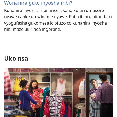
Wonanira gute inyosha mbi?
Kunanira inyosha mbi ni icerekana ko uri umusore
nyawe canke umwigeme nyawe. Raba ibintu bitandatu
vyogufasha gukomeza icipfuzo co kunanira inyosha
mbi maze ukirinda ingorane.
Uko nsa