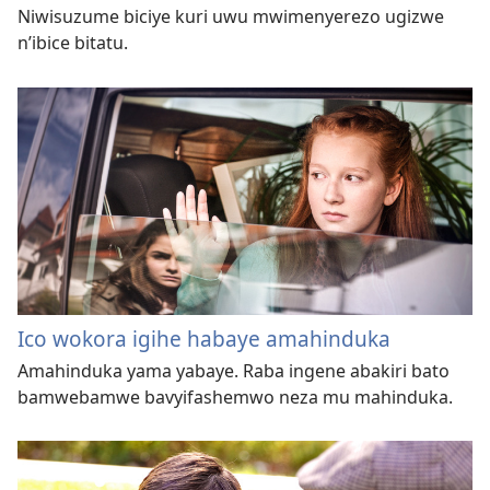
Niwisuzume biciye kuri uwu mwimenyerezo ugizwe
n’ibice bitatu.
Ico wokora igihe habaye amahinduka
Amahinduka yama yabaye. Raba ingene abakiri bato
bamwebamwe bavyifashemwo neza mu mahinduka.