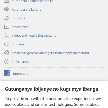
Kurondera ahabera ikoraniro
(opens
new
Kurondera ibikorane
(opens
window)
new
Ibishasha
window)
Amavidewo
Videos with Audio Descriptions
Rondera
Amakuru agenewe abategetsi n’abamenyeshamakuru
Imfashanyo
Intererano
(opens
new
window)
Icegeranyo c'ibitabu co kuri internet ca Watchtower
Gutunganya ibijanye no kugumya ibanga
(opens
new
®
JW Hub
To provide you with the best possible experience, we
window)
(opens
use cookies and similar technologies. Some cookies
new
®