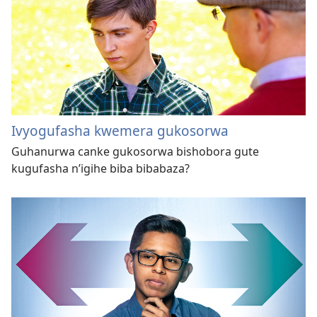
Ivyogufasha kwemera gukosorwa
Guhanurwa canke gukosorwa bishobora gute
kugufasha n’igihe biba bibabaza?