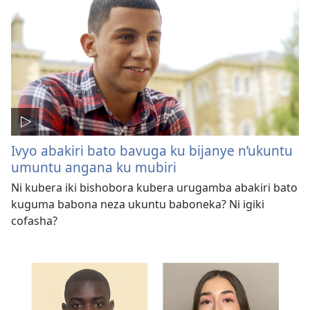
Ivyo abakiri bato bavuga ku bijanye n’ukuntu
umuntu angana ku mubiri
Ni kubera iki bishobora kubera urugamba abakiri bato
kuguma babona neza ukuntu baboneka? Ni igiki
cofasha?