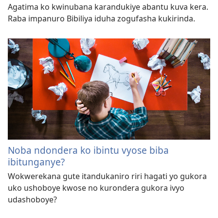
Agatima ko kwinubana karandukiye abantu kuva kera.
Raba impanuro Bibiliya iduha zogufasha kukirinda.
Noba ndondera ko ibintu vyose biba
ibitunganye?
Wokwerekana gute itandukaniro riri hagati yo gukora
uko ushoboye kwose no kurondera gukora ivyo
udashoboye?