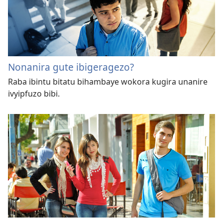
Nonanira gute ibigeragezo?
Raba ibintu bitatu bihambaye wokora kugira unanire
ivyipfuzo bibi.