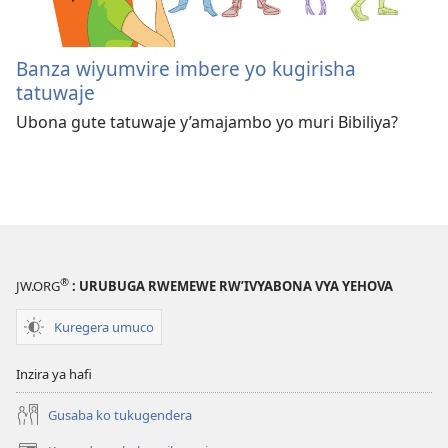
Banza wiyumvire imbere yo kugirisha
tatuwaje
Ubona gute tatuwaje y’amajambo yo muri Bibiliya?
®
JW.ORG
: URUBUGA RWEMEWE RW’IVYABONA VYA YEHOVA
Kuregera umuco
Inzira ya hafi
Gusaba ko tukugendera