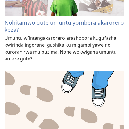
Nohitamwo gute umuntu yombera akarorero
keza?
Umuntu w’intangakarorero arashobora kugufasha
kwirinda ingorane, gushika ku migambi yawe no
kuroranirwa mu buzima. None wokwigana umuntu
ameze gute?