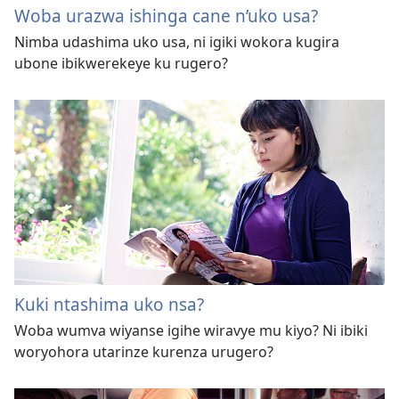
Woba urazwa ishinga cane n’uko usa?
Nimba udashima uko usa, ni igiki wokora kugira
ubone ibikwerekeye ku rugero?
Kuki ntashima uko nsa?
Woba wumva wiyanse igihe wiravye mu kiyo? Ni ibiki
woryohora utarinze kurenza urugero?