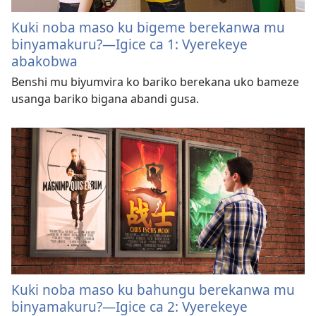
Kuki noba maso ku bigeme berekanwa mu
binyamakuru?​—Igice ca 1: Vyerekeye
abakobwa
Benshi mu biyumvira ko bariko berekana uko bameze
usanga bariko bigana abandi gusa.
Kuki noba maso ku bahungu berekanwa mu
binyamakuru?​—Igice ca 2: Vyerekeye