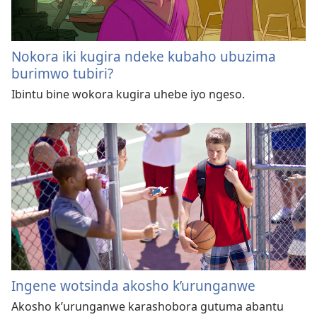
Nokora iki kugira ndeke kubaho ubuzima
burimwo tubiri?
Ibintu bine wokora kugira uhebe iyo ngeso.
Ingene wotsinda akosho k’urunganwe
Akosho k’urunganwe karashobora gutuma abantu