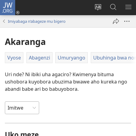
JW.ORG
Injira
(opens
Hindura
Ronderer
ER
new
ururimi
muri
IB
Imiyabaga n’abageze mu bigero
window)
JW.ORG
Akaranga
Vyose
Abagenzi
Umuryango
Ubuhinga bwa no
Uri nde? Ni ibiki uha agaciro? Kwimenya bituma
ushobora kuyobora ubuzima bwawe aho kureka ngo
abandi babe ari bo babuyobora.
Uko meze