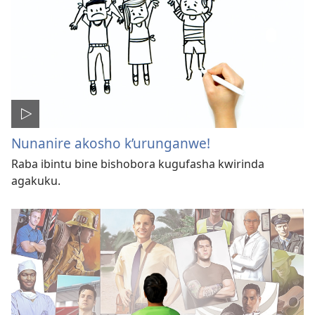
Nunanire akosho k’urunganwe!
Raba ibintu bine bishobora kugufasha kwirinda
agakuku.