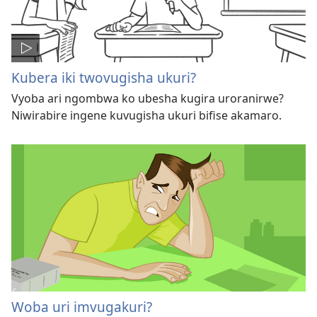
Kubera iki twovugisha ukuri?
Vyoba ari ngombwa ko ubesha kugira uroranirwe?
Niwirabire ingene kuvugisha ukuri bifise akamaro.
Woba uri imvugakuri?