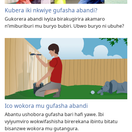
Kubera iki nkwiye gufasha abandi?
Gukorera abandi ivyiza birakugirira akamaro
n’imiburiburi mu buryo bubiri. Ubwo buryo ni ubuhe?
Ico wokora mu gufasha abandi
Abantu ushobora gufasha bari hafi yawe. Ibi
vyiyumviro wokwifashisha birerekana ibintu bitatu
bisanzwe wokora mu gutangura.