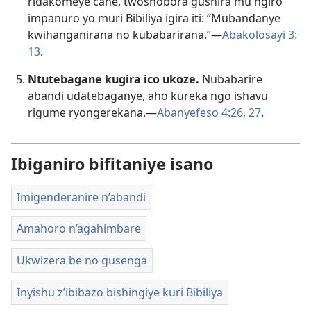
ridakomeye cane, twoshobora gushira mu ngiro
impanuro yo muri Bibiliya igira iti: “Mubandanye
kwihanganirana no kubabarirana.”​—
Abakolosayi 3:​
13
.
Ntutebagane kugira ico ukoze.
Nubabarire
abandi udatebaganye, aho kureka ngo ishavu
rigume ryongerekana.​—
Abanyefeso 4:​26, 27
.
Ibiganiro bifitaniye isano
Imigenderanire n’abandi
Amahoro n’agahimbare
Ukwizera be no gusenga
Inyishu z’ibibazo bishingiye kuri Bibiliya