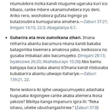
ntumubikire inzika kandi ntugume ugaruka kuri ico
kibazo, canke mbere ukanamuhebera iryo deni.
Ariko rero, woshobora gufata ingingo yo
kutazosubira kumugurana amahera.​—
Zaburi 37:21;
Imigani 14:15;
22:3;
Abagalatiya 6:7
.
Guharira ata mvo zumvikana zihari.
Imana
ntiharira abantu bacumura nkana kandi bakaba
batagomba kwemera amakosa yabo, kwikosora no
gusaba imbabazi abo bacumuyeko. (
Imigani 28:13;
Ivyakozwe 26:20;
Abaheburayo 10:26
) Abo bantu
batigaya baca baba abansi b’Imana kandi ntidusaba
kubabarira abantu ubwayo itahariye.​—
Zaburi
139:21, 22
.
None wokora iki igihe uwagucumuyeko adashaka
kugusaba ikigongwe canke akaba atemera ikosa
yakoze? Bibiliya itanga impanuro igira iti: “Reka
ishavu, uhebe ubushangashirwe.” (
Zaburi 37:8
)