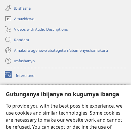
(opens
window)
new
Ibishasha
window)
Amavidewo
Videos with Audio Descriptions
Rondera
Amakuru agenewe abategetsi n’abamenyeshamakuru
Imfashanyo
Intererano
(opens
new
window)
Icegeranyo c'ibitabu co kuri internet ca Watchtower
Gutunganya ibijanye no kugumya ibanga
(opens
new
®
JW Hub
To provide you with the best possible experience, we
window)
(opens
use cookies and similar technologies. Some cookies
new
®
JW Library
window)
are necessary to make our website work and cannot
be refused. You can accept or decline the use of
®