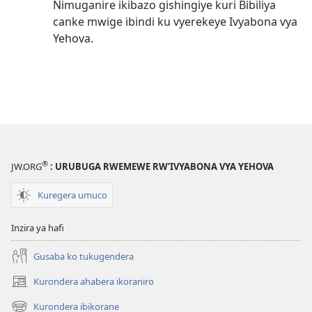
Nimuganire ikibazo gishingiye kuri Bibiliya
canke mwige ibindi ku vyerekeye Ivyabona vya
Yehova.
®
JW.ORG
: URUBUGA RWEMEWE RW’IVYABONA VYA YEHOVA
Kuregera umuco
Inzira ya hafi
Gusaba ko tukugendera
Kurondera ahabera ikoraniro
(opens
new
Kurondera ibikorane