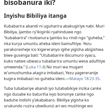
bisobanura iki?
Inyishu Bibiliya itanga
Kubabarira abandi ni uguharira abakugiriye nabi. Muri
Bibiliya, ijambo ry’ikigiriki ryahinduwe ngo
“kubabarira” risobanura ijambo ku rindi ngo “guheba,”
nka kurya umuntu aheba ideni bamufitiye. Yezu
yarakoresheje ico kigereranyo igihe yigisha abigishwa
biwe gusenga bati: “Utubabarire ibicumuro vyacu,
kuko natwe ubwacu tubabarira umuntu wese adufitiye
umwenda.” (
Luka 11:4
) No muri wa mugani
w’umushumba atagira imbabazi, Yezu yagereranije
kugira imbabazi no guheba ideni.​—
Matayo 18:23-​35
.
Tuba tubabariye abandi iyo tutababikiye inzika canke
ngo dusabe ko baturiha ivyo bononye canke ngo
baduhe indishi y’akababaro. Bibiliya yigisha ko
urukundo ruzira ubwikunzi ari wo mushinge wo