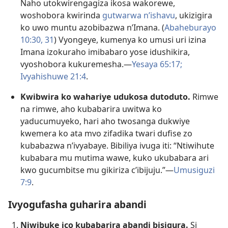
Naho utokwirengagiza ikosa wakorewe,
woshobora kwirinda
gutwarwa n’ishavu
, ukizigira
ko uwo muntu azobibazwa n’Imana. (
Abaheburayo
10:30, 31
) Vyongeye, kumenya ko umusi uri izina
Imana izokuraho imibabaro yose idushikira,
vyoshobora kukuremesha.​—
Yesaya 65:17;
Ivyahishuwe 21:4
.
Kwibwira ko wahariye udukosa dutoduto.
Rimwe
na rimwe, aho kubabarira uwitwa ko
yaducumuyeko, hari aho twosanga dukwiye
kwemera ko ata mvo zifadika twari dufise zo
kubabazwa n’ivyabaye. Bibiliya ivuga iti: “Ntiwihute
kubabara mu mutima wawe, kuko ukubabara ari
kwo gucumbitse mu gikiriza c’ibijuju.”​—
Umusiguzi
7:9
.
Ivyogufasha guharira abandi
Niwibuke ico kubabarira abandi bisigura.
Si