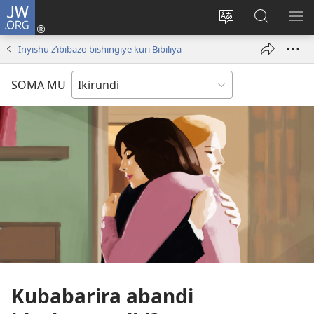
JW.ORG
Injira
(opens
Hindura
Ronderer
ER
new
ururimi
muri
IB
Inyishu z’ibibazo bishingiye kuri Bibiliya
window)
JW.ORG
SOMA MU
Kubabarira abandi