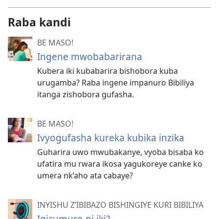
Raba kandi
BE MASO!
Ingene mwobabarirana
Kubera iki kubabarira bishobora kuba
urugamba? Raba ingene impanuro Bibiliya
itanga zishobora gufasha.
BE MASO!
Ivyogufasha kureka kubika inzika
Guharira uwo mwubakanye, vyoba bisaba ko
ufatira mu rwara ikosa yagukoreye canke ko
umera nk’aho ata cabaye?
INYISHU Z’IBIBAZO BISHINGIYE KURI BIBILIYA
Igicumuro ni iki?