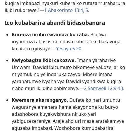
kugira imbabazi nyakuri kubera ko rutaza “ruraharura
ikibi rukorewe.”​—
1 Abakorinto 13:​4, 5
.
Ico kubabarira abandi bidasobanura
Kurenza uruho rw’amazi ku caha.
Bibiliya
iriyamiriza abasasira indava ikibi canke bakavuga
ko ata co gitwaye.​—
Yesaya 5:​20
.
Kwiyobagiza ikibi cakozwe.
Imana yarahariye
Umwami Dawidi ibicumuro bikomeye yakoze, ariko
ntiyamukingiye ingaruka zavyo. Mbere Imana
yaranatumye ivyaha vya Dawidi vyandikwa kugira
n’abo muri iki gihe babimenye.​—
2 Samweli 12:​9-​13
.
Kwemera akarenganyo.
Dufate ko hari umuntu
waguranye amahera hama akayonona ku buryo
adashobora kuyakwishura nk’uko yari
yabigusezeraniye. Araje aho uri maze aratakamvye
agusaba imbabazi. Woshobora kumubabarira,