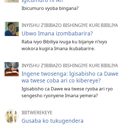
Ibicumuro vyoba bingana?
INYISHU Z’IBIBAZO BISHINGIYE KURI BIBILIYA
Ubwo Imana izombabarira?
Raba ivyo Bibiliya ivuga ku bijanye n’ivyo
wokora kugira Imana ikubabarire.
INYISHU Z’IBIBAZO BISHINGIYE KURI BIBILIYA
Ingene twosenga: Igisabisho ca Dawe
wa twese coba ari co kibereye?
Igisabisho ca Dawe wa twese ryoba ari ryo
sengesho ryonyene Imana yemera?
IBITWEREKEYE
Gusaba ko tukugendera