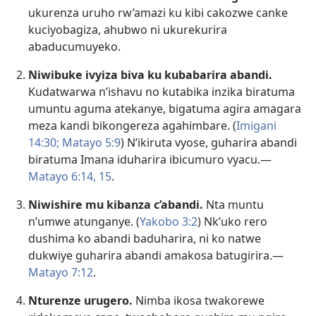
ukurenza uruho rw’amazi ku kibi cakozwe canke
kuciyobagiza, ahubwo ni ukurekurira
abaducumuyeko.
Niwibuke ivyiza biva ku kubabarira abandi.
Kudatwarwa n’ishavu no kutabika inzika biratuma
umuntu aguma atekanye, bigatuma agira amagara
meza kandi bikongereza agahimbare. (
Imigani
14:30;
Matayo 5:9
) N’ikiruta vyose, guharira abandi
biratuma Imana iduharira ibicumuro vyacu.​—
Matayo 6:​14, 15
.
Niwishire mu kibanza c’abandi.
Nta muntu
n’umwe atunganye. (
Yakobo 3:2
) Nk’uko rero
dushima ko abandi baduharira, ni ko natwe
dukwiye guharira abandi amakosa batugirira.​—
Matayo 7:​12
.
Nturenze urugero.
Nimba ikosa twakorewe