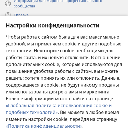
Информация для мирового профессионального
сообщества
Справка
Настройки конфиденциальности
Пожертвования
(открывается
Чтобы работа с сайтом была для вас максимально
в
новом
удобной, мы применяем cookie и другие подобные
ОНЛАЙН-БИБЛИОТЕКА Сторожевой башни
(открывается
окне)
технологии. Некоторые cookie необходимы для
в
работы сайта, и их нельзя отключить. В отношении
®
JW Hub
новом
(открывается
дополнительных cookie, которые используются для
окне)
в
®
повышения удобства работы с сайтом, вы можете
JW Library
новом
окне)
решить: хотите принять их или отклонить. Данные,
Watchtower Library
содержащиеся в cookie, не будут никому проданы
или использованы для рекламы и маркетинга.
Больше информации можно найти на странице
«Глобальная политика использования cookie и
подобных технологий»
. Вы можете в любое время
Copyright
© 2026 Watch Tower Bible and Tract Society of Pennsylvania.
УСЛОВИЯ ИСПОЛЬЗОВАНИЯ
|
ПОЛИТИКА
изменить настройки cookie, перейдя на страницу
КОНФИДЕНЦИАЛЬНОСТИ
|
НАСТРОЙКИ
«Политика конфиденциальности»
.