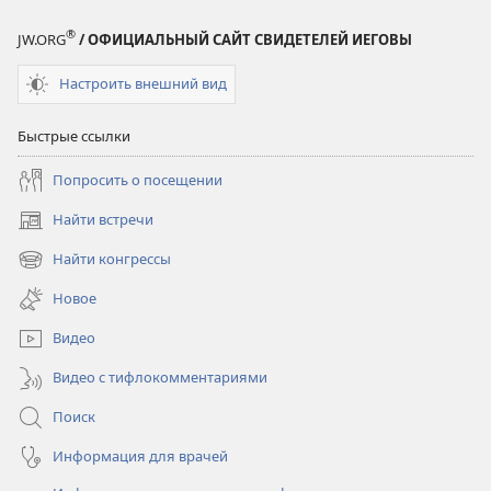
®
JW.ORG
/ ОФИЦИАЛЬНЫЙ САЙТ СВИДЕТЕЛЕЙ ИЕГОВЫ
Настроить внешний вид
Быстрые ссылки
Попросить о посещении
Найти встречи
(открывается
в
Найти конгрессы
(открывается
новом
в
окне)
Новое
новом
окне)
Видео
Видео с тифлокомментариями
Поиск
Информация для врачей