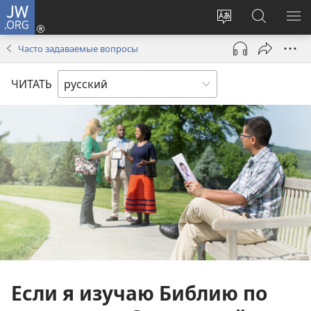
JW.ORG
Войти
(открывается
Изменить
Поиск
ПО
в
язык
по
М
Часто задаваемые вопросы
новом
сайта
jw.org
окне)
ЧИТАТЬ
Если я изучаю Библию по