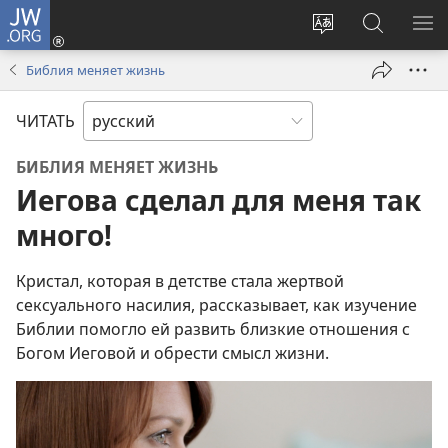
JW.ORG
Войти
(открывается
Изменить
Поиск
ПО
в
язык
по
М
Библия меняет жизнь
новом
сайта
jw.org
окне)
ЧИТАТЬ
БИБЛИЯ МЕНЯЕТ ЖИЗНЬ
Иегова сделал для меня так
много!
Кристал, которая в детстве стала жертвой
сексуального насилия, рассказывает, как изучение
Библии помогло ей развить близкие отношения с
Богом Иеговой и обрести смысл жизни.