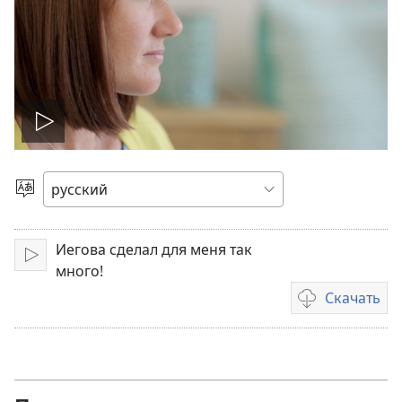
Воспроизвести
видео
Выбрать
язык
Иегова сделал для меня так
Воспроизвести
много!
Скачать
Варианты
загрузки
видеозаписи