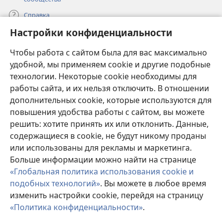
Справка
Настройки конфиденциальности
Пожертвования
(открывается
Чтобы работа с сайтом была для вас максимально
в
новом
удобной, мы применяем cookie и другие подобные
ОНЛАЙН-БИБЛИОТЕКА Сторожевой башни
(открывается
окне)
технологии. Некоторые cookie необходимы для
в
работы сайта, и их нельзя отключить. В отношении
®
JW Hub
новом
(открывается
дополнительных cookie, которые используются для
окне)
в
®
повышения удобства работы с сайтом, вы можете
JW Library
новом
окне)
решить: хотите принять их или отклонить. Данные,
Watchtower Library
содержащиеся в cookie, не будут никому проданы
или использованы для рекламы и маркетинга.
Больше информации можно найти на странице
«Глобальная политика использования cookie и
подобных технологий»
. Вы можете в любое время
Copyright
© 2026 Watch Tower Bible and Tract Society of Pennsylvania.
изменить настройки cookie, перейдя на страницу
УСЛОВИЯ ИСПОЛЬЗОВАНИЯ
|
ПОЛИТИКА
КОНФИДЕНЦИАЛЬНОСТИ
|
НАСТРОЙКИ
«Политика конфиденциальности»
.
КОНФИДЕНЦИАЛЬНОСТИ