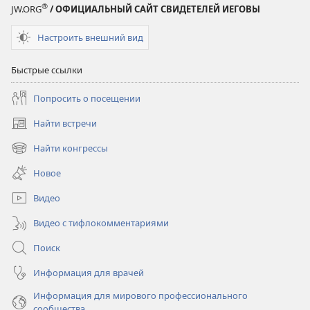
®
JW.ORG
/ ОФИЦИАЛЬНЫЙ САЙТ СВИДЕТЕЛЕЙ ИЕГОВЫ
Настроить внешний вид
Быстрые ссылки
Попросить о посещении
Найти встречи
(открывается
в
Найти конгрессы
(открывается
новом
в
окне)
Новое
новом
окне)
Видео
Видео с тифлокомментариями
Поиск
Информация для врачей
Информация для мирового профессионального
сообщества