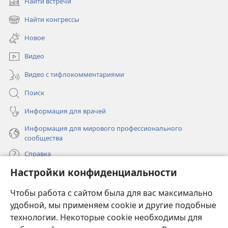
Найти встречи
(открывается
в
Найти конгрессы
(открывается
новом
в
окне)
Новое
новом
окне)
Видео
Видео с тифлокомментариями
Поиск
Информация для врачей
Информация для мирового профессионального
сообщества
Справка
Настройки конфиденциальности
Пожертвования
(открывается
Чтобы работа с сайтом была для вас максимально
в
новом
удобной, мы применяем cookie и другие подобные
ОНЛАЙН-БИБЛИОТЕКА Сторожевой башни
(открывается
окне)
технологии. Некоторые cookie необходимы для
в