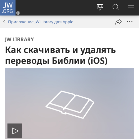
JW.ORG
Войти
(открывается
Изменить
Поиск
ПО
в
язык
по
М
Приложение JW Library для Apple
новом
сайта
jw.org
окне)
JW LIBRARY
Как скачивать и удалять
переводы Библии (iOS)
Воспроизвести