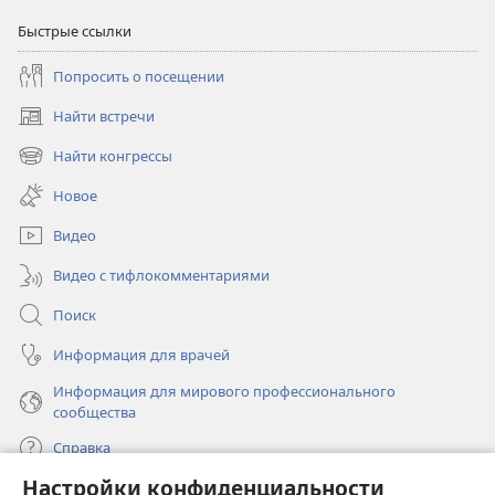
Быстрые ссылки
Попросить о посещении
Найти встречи
(открывается
в
Найти конгрессы
(открывается
новом
в
окне)
Новое
новом
окне)
Видео
Видео с тифлокомментариями
Поиск
Информация для врачей
Информация для мирового профессионального
сообщества
Справка
Настройки конфиденциальности