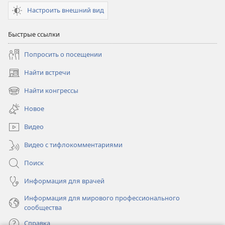
Настроить внешний вид
Быстрые ссылки
Попросить о посещении
Найти встречи
(открывается
в
Найти конгрессы
(открывается
новом
в
окне)
Новое
новом
окне)
Видео
Видео с тифлокомментариями
Поиск
Информация для врачей
Информация для мирового профессионального
сообщества
Справка