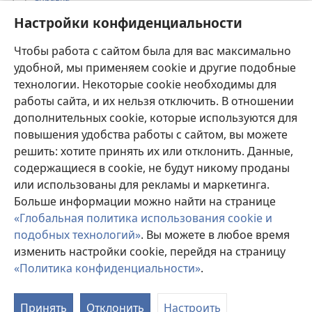
Настройки конфиденциальности
Пожертвования
(открывается
Чтобы работа с сайтом была для вас максимально
в
новом
удобной, мы применяем cookie и другие подобные
ОНЛАЙН-БИБЛИОТЕКА Сторожевой башни
(открывается
окне)
технологии. Некоторые cookie необходимы для
в
работы сайта, и их нельзя отключить. В отношении
®
JW Hub
новом
(открывается
дополнительных cookie, которые используются для
окне)
в
®
повышения удобства работы с сайтом, вы можете
JW Library
новом
окне)
решить: хотите принять их или отклонить. Данные,
Watchtower Library
содержащиеся в cookie, не будут никому проданы
или использованы для рекламы и маркетинга.
Больше информации можно найти на странице
«Глобальная политика использования cookie и
подобных технологий»
. Вы можете в любое время
Copyright
© 2026 Watch Tower Bible and Tract Society of Pennsylvania.
УСЛОВИЯ ИСПОЛЬЗОВАНИЯ
|
ПОЛИТИКА
изменить настройки cookie, перейдя на страницу
КОНФИДЕНЦИАЛЬНОСТИ
|
НАСТРОЙКИ
«Политика конфиденциальности»
.
КОНФИДЕНЦИАЛЬНОСТИ
Принять
Отклонить
Настроить