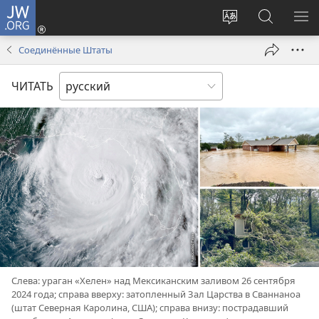
JW.ORG
Войти
(открывается
Изменить
Поиск
ПО
в
язык
по
М
Соединённые Штаты
новом
сайта
jw.org
окне)
ЧИТАТЬ
Слева: ураган «Хелен» над Мексиканским заливом 26 сентября
2024 года; справа вверху: затопленный Зал Царства в Сваннаноа
(штат Северная Каролина, США); справа внизу: пострадавший