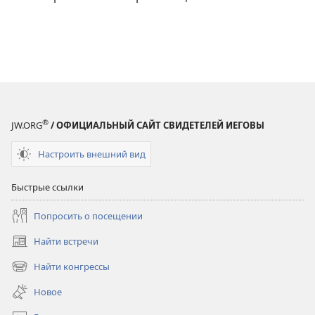
®
JW.ORG
/ ОФИЦИАЛЬНЫЙ САЙТ СВИДЕТЕЛЕЙ ИЕГОВЫ
Настроить внешний вид
Быстрые ссылки
Попросить о посещении
Найти встречи
(открывается
в
Найти конгрессы
(открывается
новом
в
окне)
Новое
новом
окне)