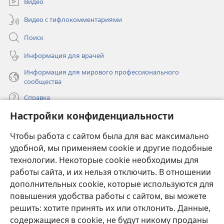
Видео
Видео с тифлокомментариями
Поиск
Информация для врачей
Информация для мирового профессионального
сообщества
Справка
Настройки конфиденциальности
Пожертвования
(открывается
Чтобы работа с сайтом была для вас максимально
в
новом
удобной, мы применяем cookie и другие подобные
ОНЛАЙН-БИБЛИОТЕКА Сторожевой башни
(открывается
окне)
технологии. Некоторые cookie необходимы для
в
работы сайта, и их нельзя отключить. В отношении
®
JW Hub
новом
(открывается
дополнительных cookie, которые используются для
окне)
в
®
повышения удобства работы с сайтом, вы можете
JW Library
новом
окне)
решить: хотите принять их или отклонить. Данные,
Watchtower Library
содержащиеся в cookie, не будут никому проданы