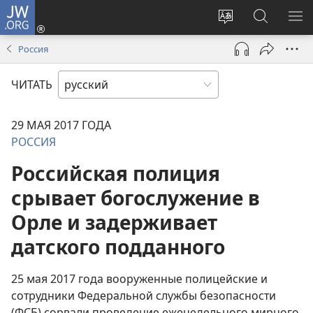
JW.ORG
Войти
(открывается
Изменить
Поиск
ПО
в
язык
по
М
Россия
новом
сайта
jw.org
окне)
ЧИТАТЬ
29 МАЯ 2017 ГОДА
РОССИЯ
Российская полиция
срывает богослужение в
Орле и задерживает
датского подданного
25 мая 2017 года вооруженные полицейские и
сотрудники Федеральной службы безопасности
(ФСБ) сорвали проведение еженедельного мирного