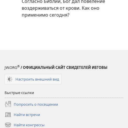
Согласно Библии, Бог дал повеление
воздерживаться от крови. Как оно
применимо сегодня?
®
JW.ORG
/ ОФИЦИАЛЬНЫЙ САЙТ СВИДЕТЕЛЕЙ ИЕГОВЫ
Настроить внешний вид
Быстрые ссылки
Попросить о посещении
Найти встречи
(открывается
в
Найти конгрессы
(открывается
новом