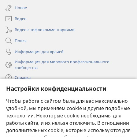
в
окне)
Новое
новом
окне)
Видео
Видео с тифлокомментариями
Поиск
Информация для врачей
Информация для мирового профессионального
сообщества
Справка
Настройки конфиденциальности
Пожертвования
(открывается
Чтобы работа с сайтом была для вас максимально
в
новом
удобной, мы применяем cookie и другие подобные
ОНЛАЙН-БИБЛИОТЕКА Сторожевой башни
(открывается
окне)
технологии. Некоторые cookie необходимы для
в
работы сайта, и их нельзя отключить. В отношении
®
JW Hub
новом
(открывается
дополнительных cookie, которые используются для
окне)
в
®