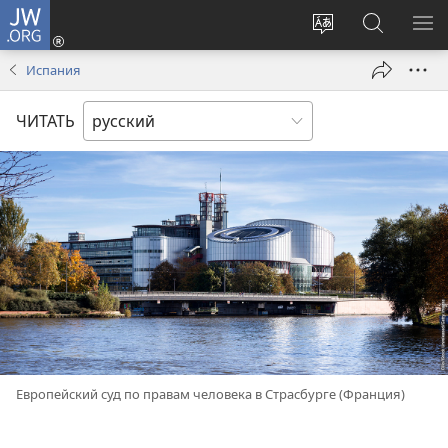
JW.ORG
Войти
(открывается
Изменить
Поиск
ПО
в
язык
по
М
Испания
новом
сайта
jw.org
окне)
ЧИТАТЬ
Европейский суд по правам человека в Страсбурге (Франция)