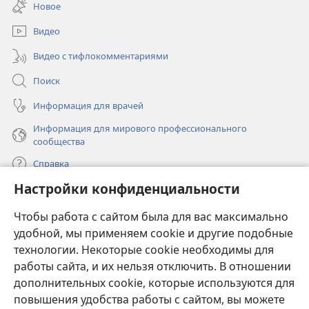
в
окне)
Новое
новом
окне)
Видео
Видео с тифлокомментариями
Поиск
Информация для врачей
Информация для мирового профессионального
сообщества
Справка
Настройки конфиденциальности
Пожертвования
(открывается
Чтобы работа с сайтом была для вас максимально
в
новом
удобной, мы применяем cookie и другие подобные
ОНЛАЙН-БИБЛИОТЕКА Сторожевой башни
(открывается
окне)
технологии. Некоторые cookie необходимы для
в
работы сайта, и их нельзя отключить. В отношении
®
JW Hub
новом
(открывается
дополнительных cookie, которые используются для
окне)
в
®
повышения удобства работы с сайтом, вы можете
JW Library
новом