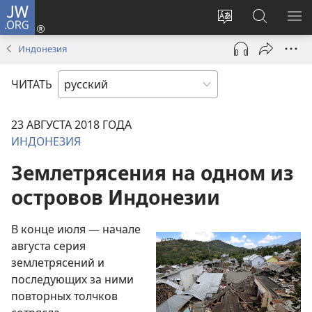
JW.ORG
Войти
(открывается
Изменить
Поиск
ПО
в
язык
по
М
Индонезия
новом
сайта
jw.org
окне)
ЧИТАТЬ
23 АВГУСТА 2018 ГОДА
ИНДОНЕЗИЯ
Землетрясения на одном из
островов Индонезии
В конце июля — начале
августа серия
землетрясений и
последующих за ними
повторных толчков