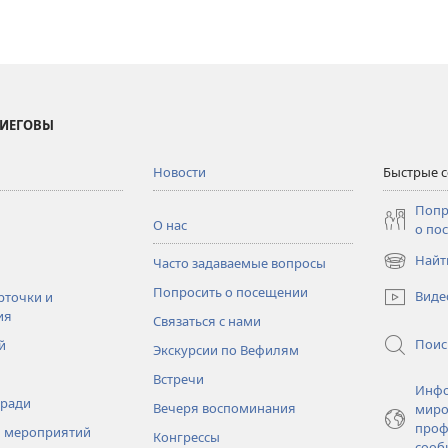
 ИЕГОВЫ
Новости
Быстрые 
Попр
О нас
о по
Найт
Часто задаваемые вопросы
(открывае
в
Попросить о посещении
Виде
рточки и
новом
ия
Связаться с нами
окне)
Поис
й
Экскурсии по Вефилям
Встречи
Инфо
тради
Вечеря воспоминания
миро
проф
 мероприятий
Конгрессы
сооб