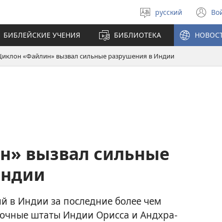
русский
Во
Выберите
(о
язык
в
БИБЛЕЙСКИЕ УЧЕНИЯ
БИБЛИОТЕКА
НОВОС
н
ок
Циклон «Файлин» вызвал сильные разрушения в Индии
н» вызвал сильные
Индии
 в Индии за последние более чем
сточные штаты Индии Орисса и Андхра-