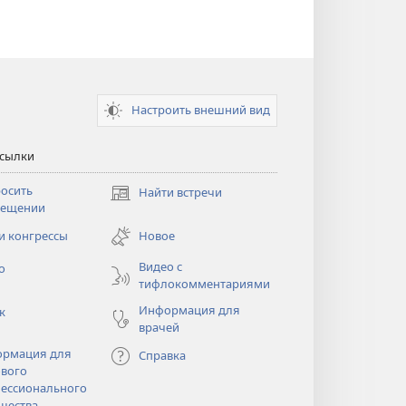
Настроить внешний вид
ссылки
осить
Найти встречи
(открывается
сещении
в
новом
и конгрессы
Новое
тся
окне)
Видео с
о
тифлокомментариями
Информация для
к
врачей
рмация для
Справка
вого
ессионального
щества