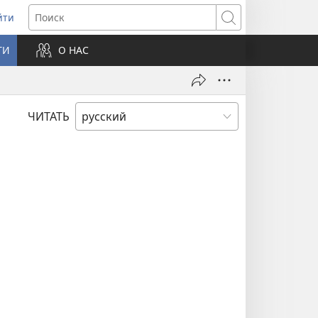
йти
ткрывается
Поиск
ТИ
О НАС
овом
не)
ЧИТАТЬ