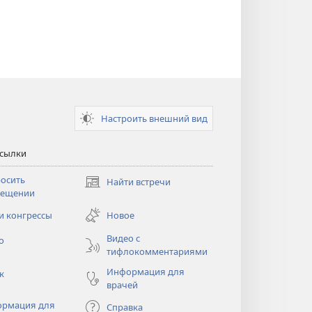
Настроить внешний вид
ссылки
осить
Найти встречи
(открывается
сещении
в
новом
и конгрессы
Новое
тся
окне)
Видео с
о
тифлокомментариями
Информация для
к
врачей
рмация для
Справка