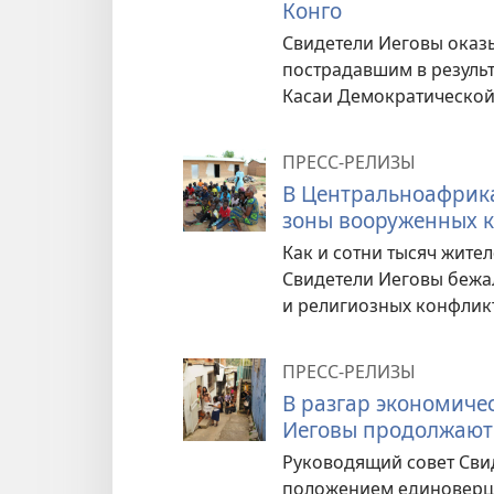
Конго
Свидетели Иеговы оказ
пострадавшим в резуль
Касаи Демократической
ПРЕСС-РЕЛИЗЫ
В Центральноафрика
зоны вооруженных 
Как и сотни тысяч жит
Свидетели Иеговы бежал
и религиозных конфлик
ПРЕСС-РЕЛИЗЫ
В разгар экономичес
Иеговы продолжают
Руководящий совет Сви
положением единоверцев