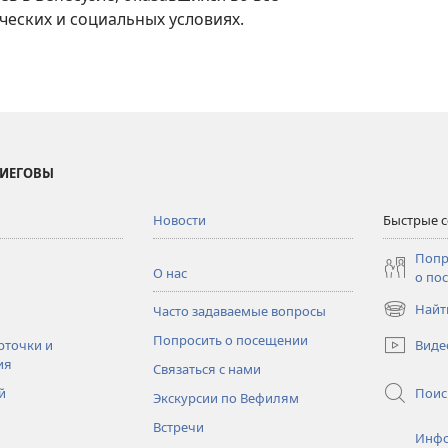
еских и социальных условиях.
 ИЕГОВЫ
Новости
Быстрые 
Попр
О нас
о по
Найт
Часто задаваемые вопросы
(открывае
в
Попросить о посещении
Виде
рточки и
новом
ия
Связаться с нами
окне)
Поис
й
Экскурсии по Вефилям
Встречи
Инфо