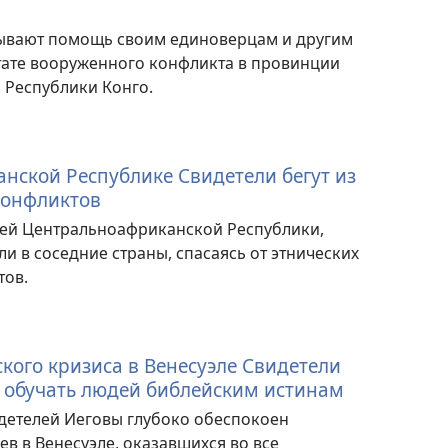
ывают помощь своим единоверцам и другим
тате вооруженного конфликта в провинции
 Республики Конго.
нской Республике Свидетели бегут из
конфликтов
елей Центральноафриканской Республики,
и в соседние страны, спасаясь от этнических
тов.
кого кризиса в Венесуэле Свидетели
 обучать людей библейским истинам
детелей Иеговы глубоко обеспокоен
 в Венесуэле, оказавшихся во все