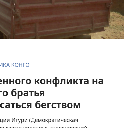
ИКА КОНГО
енного конфликта на
го братья
саться бегством
нции Итури (Демократическая
сло жертв кровавых столкновений