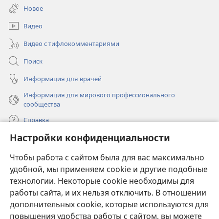
в
окне)
Новое
новом
окне)
Видео
Видео с тифлокомментариями
Поиск
Информация для врачей
Информация для мирового профессионального
сообщества
Справка
Настройки конфиденциальности
Пожертвования
(открывается
Чтобы работа с сайтом была для вас максимально
в
новом
удобной, мы применяем cookie и другие подобные
ОНЛАЙН-БИБЛИОТЕКА Сторожевой башни
(открывается
окне)
технологии. Некоторые cookie необходимы для
в
работы сайта, и их нельзя отключить. В отношении
®
JW Hub
новом
(открывается
дополнительных cookie, которые используются для
окне)
в
®
повышения удобства работы с сайтом, вы можете
JW Library
новом