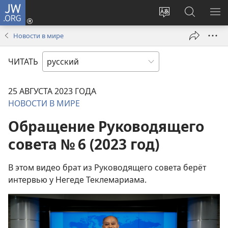
JW.ORG
Войти
(открывается
Изменить
Поиск
ПО
в
язык
по
М
Новости в мире
новом
сайта
jw.org
окне)
ЧИТАТЬ
25 АВГУСТА 2023 ГОДА
НОВОСТИ В МИРЕ
Обращение Руководящего
совета № 6 (2023 год)
В этом видео брат из Руководящего совета берёт
интервью у Негеде Теклемариама.