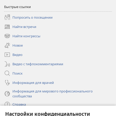
Быстрые ссылки
Попросить о посещении
Найти встречи
(открывается
в
Найти конгрессы
(открывается
новом
в
окне)
Новое
новом
окне)
Видео
Видео с тифлокомментариями
Поиск
Информация для врачей
Информация для мирового профессионального
сообщества
Справка
Настройки конфиденциальности