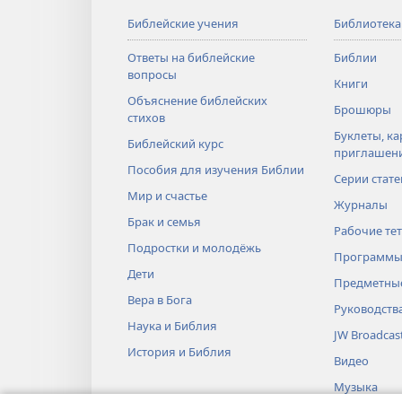
Библейские учения
Библиотека
Ответы на библейские
Библии
вопросы
Книги
Объяснение библейских
Брошюры
стихов
Буклеты, ка
Библейский курс
приглашен
Пособия для изучения Библии
Серии стате
Мир и счастье
Журналы
Брак и семья
Рабочие те
Подростки и молодёжь
Программы
Дети
Предметные
Вера в Бога
Руководств
Наука и Библия
JW Broadcas
История и Библия
Видео
Музыка