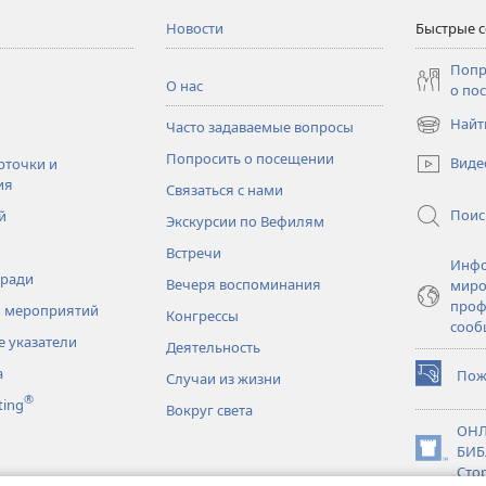
Новости
Быстрые 
Попр
О нас
о по
Найт
Часто задаваемые вопросы
(открывае
в
Попросить о посещении
Виде
рточки и
новом
ия
Связаться с нами
окне)
Поис
й
Экскурсии по Вефилям
Встречи
Инфо
тради
Вечеря воспоминания
миро
проф
 мероприятий
Конгрессы
сооб
 указатели
Деятельность
а
Пож
Случаи из жизни
(открывае
®
ting
в
Вокруг света
новом
ОНЛ
окне)
БИБ
(открывае
Сто
в