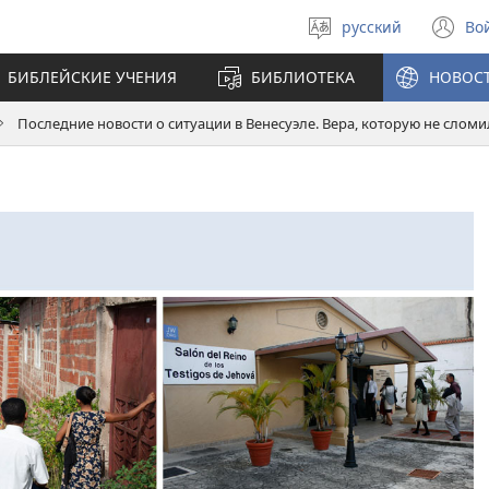
русский
Во
Выберите
(о
язык
в
БИБЛЕЙСКИЕ УЧЕНИЯ
БИБЛИОТЕКА
НОВОС
н
ок
Последние новости о ситуации в Венесуэле. Вера, которую не слом