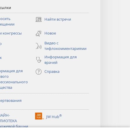
ссылки
осить
Найти встречи
(открывается
сещении
в
новом
и конгрессы
Новое
тся
окне)
Видео с
о
тифлокомментариями
Информация для
к
врачей
рмация для
Справка
вого
ессионального
щества
ертвования
тся
АЙН-
®
JW Hub
(открывается
ЛИОТЕКА
тся
в
рожевой башни