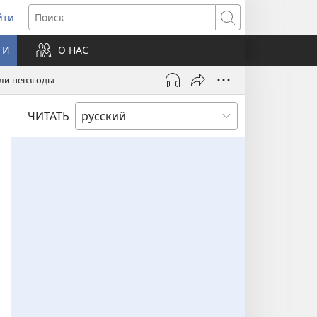
йти
ткрывается
Поиск
ТИ
О НАС
овом
не)
или невзгоды
ЧИТАТЬ