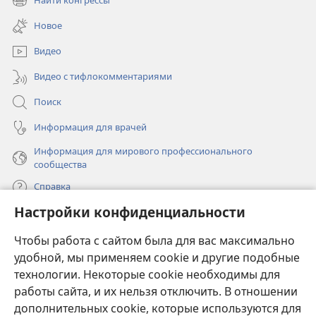
Найти конгрессы
(открывается
новом
в
окне)
Новое
новом
окне)
Видео
Видео с тифлокомментариями
Поиск
Информация для врачей
Информация для мирового профессионального
сообщества
Справка
Настройки конфиденциальности
Пожертвования
(открывается
Чтобы работа с сайтом была для вас максимально
в
новом
удобной, мы применяем cookie и другие подобные
ОНЛАЙН-БИБЛИОТЕКА Сторожевой башни
(открывается
окне)
технологии. Некоторые cookie необходимы для
в
работы сайта, и их нельзя отключить. В отношении
®
JW Hub
новом
(открывается
дополнительных cookie, которые используются для
окне)
в