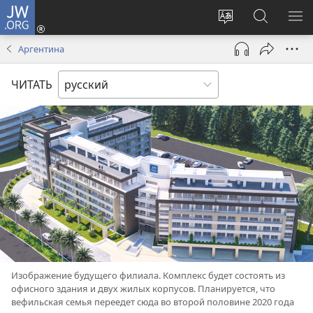
JW.ORG
Войти
(открывается
Изменить
Поиск
ПО
в
язык
по
М
Аргентина
новом
сайта
jw.org
окне)
ЧИТАТЬ
Изображение будущего филиала. Комплекс будет состоять из
офисного здания и двух жилых корпусов. Планируется, что
вефильская семья переедет сюда во второй половине 2020 года